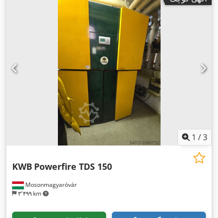
1
/
3
KWB
Powerfire TDS 150
Mosonmagyaróvár
۳٬۴۹۹ km