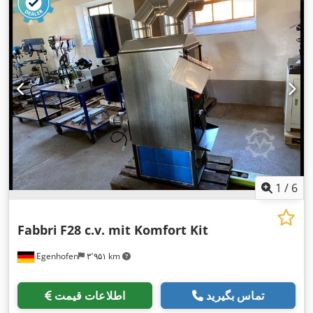
1
/
6
Fabbri
F28 c.v. mit Komfort Kit
Egenhofen
۳٬۹۵۱ km
تماس بگیرید
اطلاعات قیمت