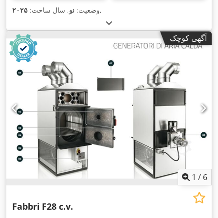
,
وضعیت:
نو
, سال ساخت:
۲۰۲۵
آگهی کوچک
1
/
6
Fabbri
F28 c.v.