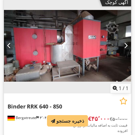
آگهی کوچک
1
/
1
Binder
RRK 640 - 850
‎€۴۵٬۰۰۰
Bergatreute
۴٬۰۴۶ km
‎€۵۰٬۰۰۰
ذخیره جستجو
قیمت ثابت به اضافه مالیات بر ارزش
افزوده