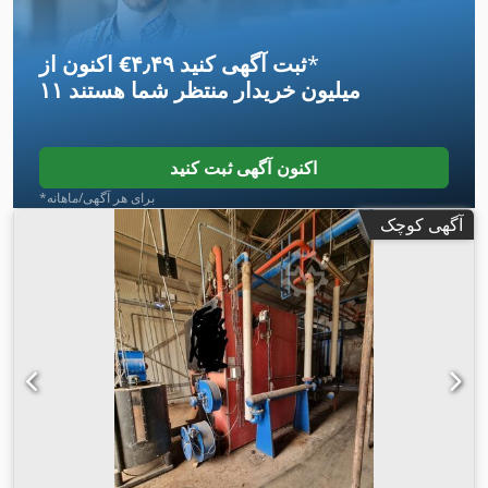
*
اکنون از ‎€۴٫۴۹ ثبت آگهی کنید
۱۱ میلیون خریدار
منتظر شما هستند
اکنون آگهی ثبت کنید
*برای هر آگهی/ماهانه
آگهی کوچک