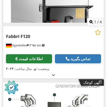
1
/
4
Fabbri
F120
Egenhofen
۳٬۹۵۱ km
تماس بگیرید
اطلاعات قیمت
,
وضعیت:
نو
, سال ساخت:
۲۰۲۴
آگهی کوچک