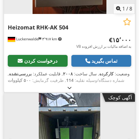
1
/
8
Heizomat
RHK-AK 504
‎€۱۵٬۰۰۰
Luckenwalde
۳٬۹۱۷ km
VB به اضافه مالیات بر ارزش افزوده
تماس بگیرید
درخواست کردن
وضعیت:
کارکرده
, سال ساخت:
۲۰۰۸
, قابلیت عملکرد:
بررسی‌نشده
,
شماره دستگاه/وسیله نقلیه:
114
, ظرفیت گرمایش:
۵۰۰ کیلووات
, فشار عملیاتی:
۳ میله
,
۱۲ A
(۶۷۹٫۸۱ اسب بخار)
, جریان ورودی:
,
تجهیزات:
آب گرم, مستندات / راهنما
آگهی کوچک