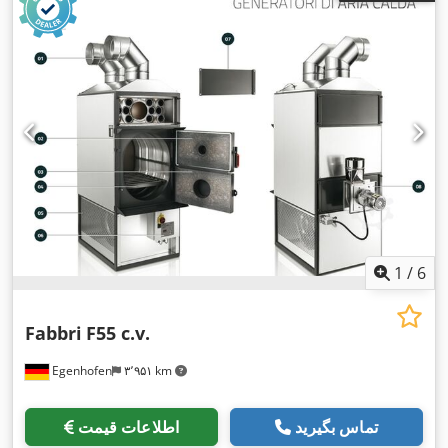
1
/
6
Fabbri
F55 c.v.
Egenhofen
۳٬۹۵۱ km
تماس بگیرید
اطلاعات قیمت