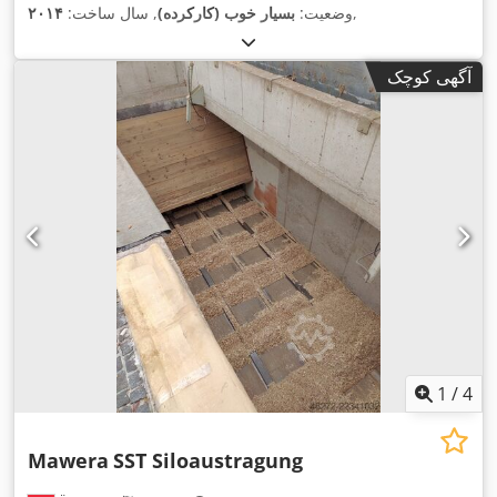
,
وضعیت:
بسیار خوب (کارکرده)
, سال ساخت:
۲۰۱۴
آگهی کوچک
1
/
4
Mawera
SST Siloaustragung