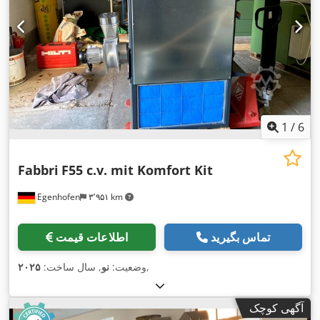
1
/
6
Fabbri
F55 c.v. mit Komfort Kit
Egenhofen
۳٬۹۵۱ km
تماس بگیرید
اطلاعات قیمت
,
وضعیت:
نو
, سال ساخت:
۲۰۲۵
آگهی کوچک