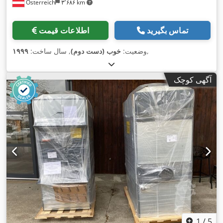
Österreich
۳٬۶۸۶ km
تماس بگیرید
اطلاعات قیمت
,
وضعیت:
خوب (دست دوم)
, سال ساخت:
۱۹۹۹
آگهی کوچک
1
/
5