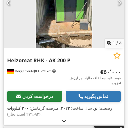
1
/
4
Heizomat
RHK - AK 200 P
‎€۵۰٬۰۰۰
Bergatreute
۴٬۰۴۶ km
قیمت ثابت به اضافه مالیات بر ارزش
افزوده
تماس بگیرید
درخواست کردن
وضعیت:
نو
, سال ساخت:
۲۰۲۲
, ظرفیت گرمایش:
۲۰۰ کیلووات
,
(۲۷۱٫۹۲ اسب بخار)