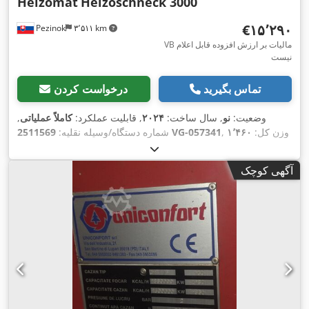
Heizomat
Heizoschneck 3000
‎€۱۵٬۲۹۰
Pezinok
۳٬۵۱۱ km
VB مالیات بر ارزش افزوده قابل اعلام
نیست
تماس بگیرید
درخواست کردن
وضعیت:
نو
, سال ساخت:
۲۰۲۴
, قابلیت عملکرد:
کاملاً عملیاتی
,
, وزن کل:
۱٬۴۶۰
2511569 VG-057341
شماره دستگاه/وسیله نقلیه:
,
کیلوگرم
, تجهیزات:
مستندات / راهنما
آگهی کوچک