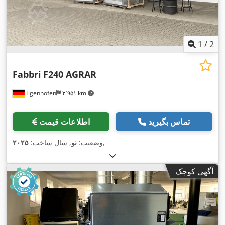
1
/
2
Fabbri
F240 AGRAR
Egenhofen
۳٬۹۵۱ km
تماس بگیرید
اطلاعات قیمت
,
وضعیت:
نو
, سال ساخت:
۲۰۲۵
آگهی کوچک