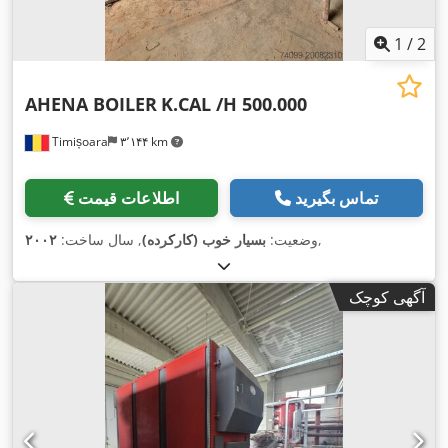
1
/
2
AHENA BOILER
K.CAL /H 500.000
Timișoara
۳٬۱۴۴ km
تماس بگیرید
اطلاعات قیمت
,
وضعیت:
بسیار خوب (کارکرده)
, سال ساخت:
۲۰۰۲
آگهی کوچک