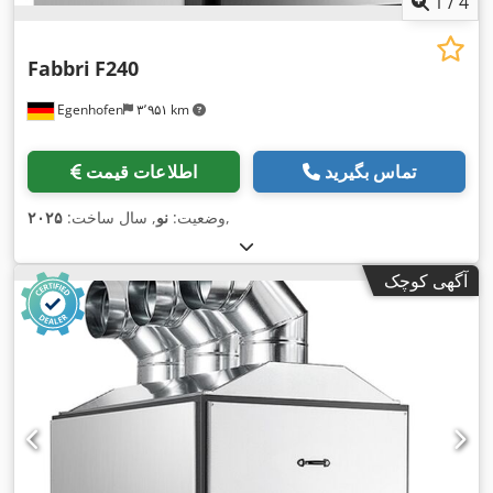
1
/
4
Fabbri
F240
Egenhofen
۳٬۹۵۱ km
تماس بگیرید
اطلاعات قیمت
,
وضعیت:
نو
, سال ساخت:
۲۰۲۵
آگهی کوچک