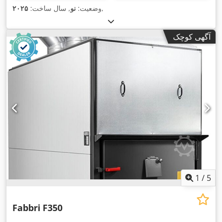
,
وضعیت:
نو
, سال ساخت:
۲۰۲۵
آگهی کوچک
1
/
5
Fabbri
F350