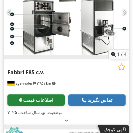
1
/
4
Fabbri
F85 c.v.
Egenhofen
۳٬۹۵۱ km
تماس بگیرید
اطلاعات قیمت
,
وضعیت:
نو
, سال ساخت:
۲۰۲۵
آگهی کوچک