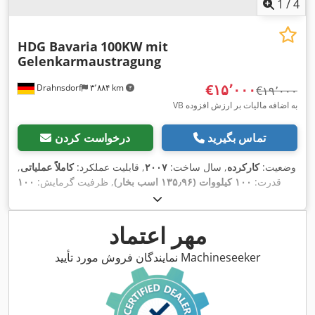
1
/
4
HDG Bavaria
100KW mit
Gelenkarmaustragung
‎€۱۵٬۰۰۰
Drahnsdorf
۳٬۸۸۴ km
‎€۱۹٬۰۰۰
VB به اضافه مالیات بر ارزش افزوده
تماس بگیرید
درخواست کردن
وضعیت:
کارکرده
, سال ساخت:
۲۰۰۷
, قابلیت عملکرد:
کاملاً عملیاتی
,
قدرت:
۱۰۰ کیلووات (۱۳۵٫۹۶ اسب بخار)
, ظرفیت گرمایش:
۱۰۰
کیلووات (۱۳۵٫۹۶ اسب بخار)
, توان حرارتی نامی:
۱۰۰ کیلووات
(۱۳۵٫۹۶ اسب بخار)
, توان اسمی:
۱۰۰ کیلووات (۱۳۵٫۹۶ اسب بخار)
,
,
ظرفیت مخزن:
۵٬۰۰۰ ل
مهر اعتماد
نمایندگان فروش مورد تأیید Machineseeker