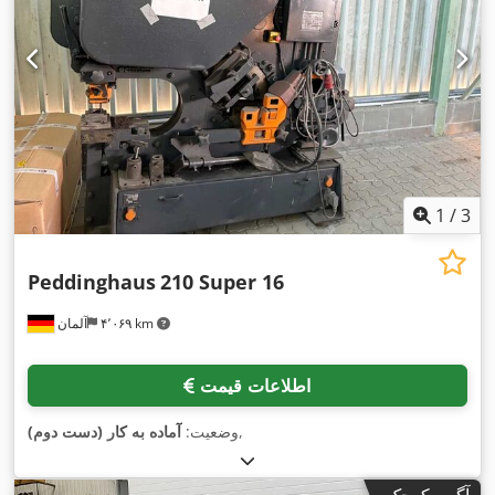
1
/
3
Peddinghaus
210 Super 16
۴٬۰۶۹ km
آلمان
اطلاعات قیمت
,
وضعیت:
آماده به کار (دست دوم)
آگهی کوچک