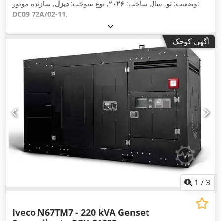
, سازنده موتور:
وضعیت:
نو
, سال ساخت:
۲۰۲۶
, نوع سوخت:
دیزل
DC09 72A/02-11
,
آگهی کوچک
1
/
3
Iveco
N67TM7 - 220 kVA Genset