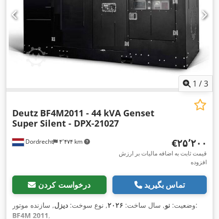
1
/
3
Deutz
BF4M2011 - 44 kVA Genset
Super Silent - DPX-21027
‎€۲۵٬۲۰۰
Dordrecht
۴٬۴۷۴ km
قیمت ثابت به اضافه مالیات بر ارزش
افزوده
تماس بگیرید
درخواست کردن
, سازنده موتور:
وضعیت:
نو
, سال ساخت:
۲۰۲۶
, نوع سوخت:
دیزل
BF4M 2011
,