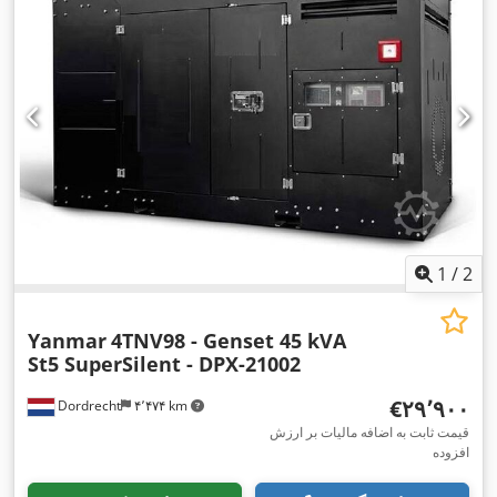
1
/
2
Yanmar
4TNV98 - Genset 45 kVA
St5 SuperSilent - DPX-21002
‎€۲۹٬۹۰۰
Dordrecht
۴٬۴۷۴ km
قیمت ثابت به اضافه مالیات بر ارزش
افزوده