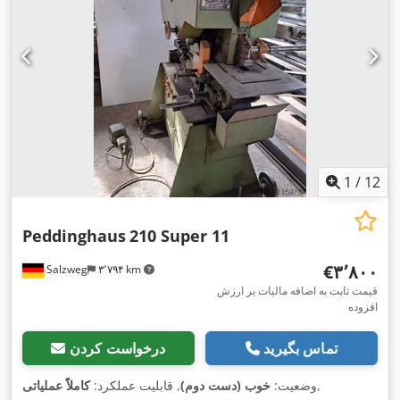
1
/
12
Peddinghaus
210 Super 11
‎€۳٬۸۰۰
Salzweg
۳٬۷۹۴ km
قیمت ثابت به اضافه مالیات بر ارزش
افزوده
تماس بگیرید
درخواست کردن
,
وضعیت:
خوب (دست دوم)
, قابلیت عملکرد:
کاملاً عملیاتی