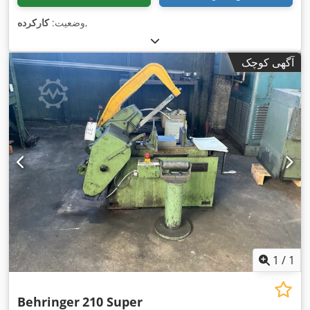
,
وضعیت:
کارکرده
آگهی کوچک
1
/
1
Behringer
210 Super