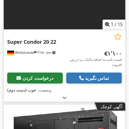
1
/
15
Super Condor
20 22
‎€۱٬۱۰۰
Wiefelstede
۴٬۲۸۰ km
قیمت ثابت به اضافه مالیات بر ارزش
افزوده
تماس بگیرید
درخواست کردن
,
وضعیت:
خوب (دست دوم)
آگهی کوچک