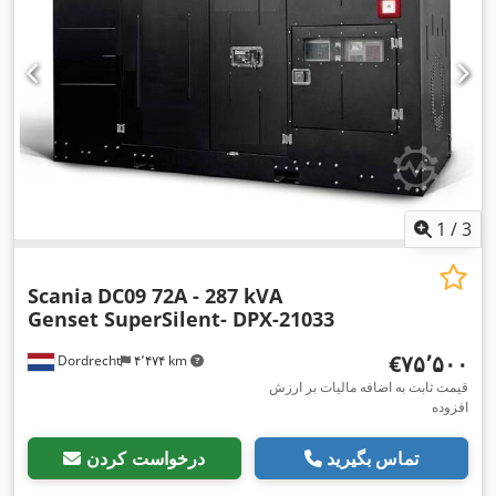
1
/
3
Scania
DC09 72A - 287 kVA
Genset SuperSilent- DPX-21033
‎€۷۵٬۵۰۰
Dordrecht
۴٬۴۷۴ km
قیمت ثابت به اضافه مالیات بر ارزش
افزوده
تماس بگیرید
درخواست کردن