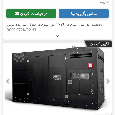
افزوده
تماس بگیرید
درخواست کردن
, سازنده موتور:
وضعیت:
نو
, سال ساخت:
۲۰۲۶
, نوع سوخت:
دیزل
DC09 072A/02-13
,
آگهی کوچک