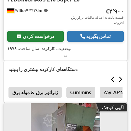
‎€۲٬۹۰۰
Willich
۴٬۳۳۸ km
قیمت ثابت به اضافه مالیات بر ارزش
افزوده
تماس بگیرید
درخواست کردن
,
وضعیت:
کارکرده
, سال ساخت:
۱۹۷۸
دستگاه‌های کارکرده بیشتری را ببینید
Zay 7045 Fg
Cummins
ژنراتور برق & مولد برق
0
آگهی کوچک