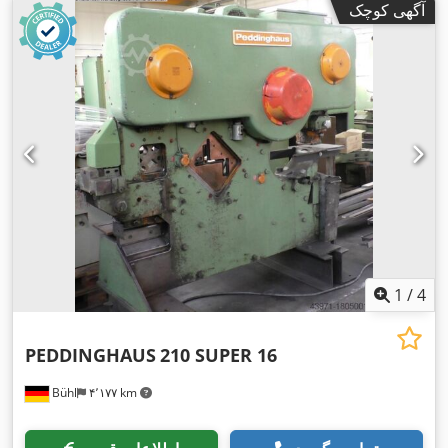
آگهی کوچک
1
/
4
PEDDINGHAUS
210 SUPER 16
Bühl
۴٬۱۷۷ km