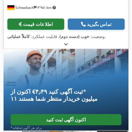
Schwabach
۳٬۹۸۱ km
تماس بگیرید
اطلاعات قیمت
,
وضعیت:
خوب (دست دوم)
, قابلیت عملکرد:
کاملاً عملیاتی
*
اکنون از ‎€۴٫۴۹ ثبت آگهی کنید
۱۱ میلیون خریدار
منتظر شما هستند
اکنون آگهی ثبت کنید
*برای هر آگهی/ماهانه