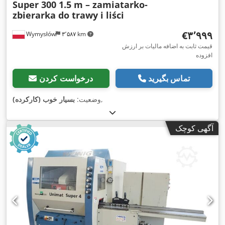
Super 300 1.5 m – zamiatarko-
zbierarka do trawy i liści
‎€۳٬۹۹۹
Wymysłów
۳٬۵۸۷ km
قیمت ثابت به اضافه مالیات بر ارزش
افزوده
تماس بگیرید
درخواست کردن
,
وضعیت:
بسیار خوب (کارکرده)
آگهی کوچک