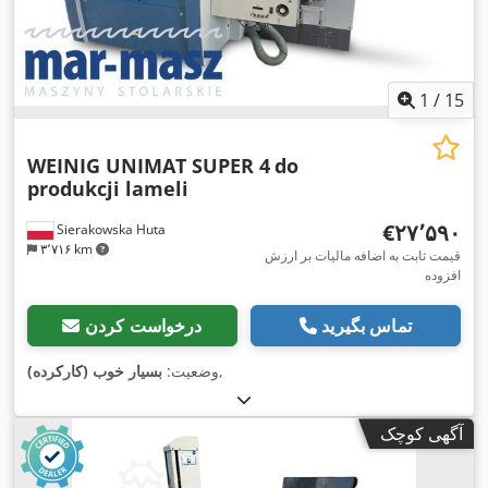
1
/
15
WEINIG UNIMAT SUPER 4
do
produkcji lameli
‎€۲۷٬۵۹۰
Sierakowska Huta
۳٬۷۱۶ km
قیمت ثابت به اضافه مالیات بر ارزش
افزوده
تماس بگیرید
درخواست کردن
,
وضعیت:
بسیار خوب (کارکرده)
آگهی کوچک