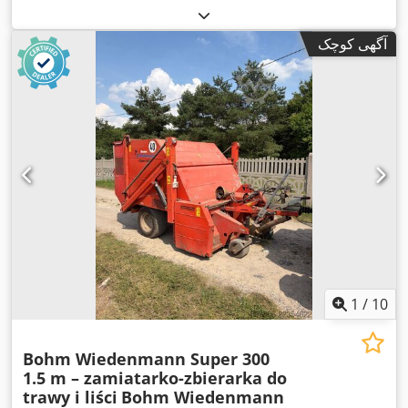
آگهی کوچک
1
/
10
Bohm Wiedenmann Super 300
1.5 m – zamiatarko-zbierarka do
trawy i liści
Bohm Wiedenmann