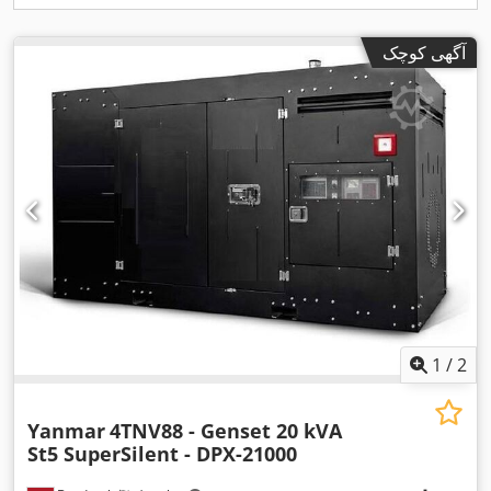
آگهی کوچک
1
/
2
Yanmar
4TNV88 - Genset 20 kVA
St5 SuperSilent - DPX-21000