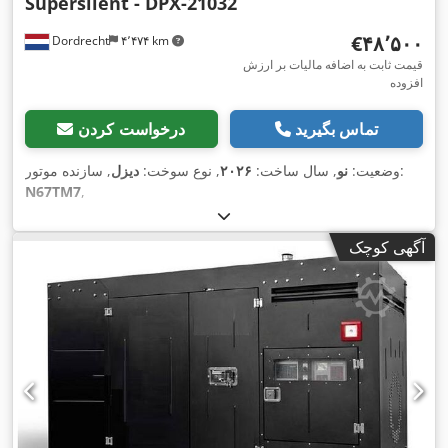
Supersilent - DPX-21032
‎€۴۸٬۵۰۰
Dordrecht
۴٬۴۷۴ km
قیمت ثابت به اضافه مالیات بر ارزش
افزوده
تماس بگیرید
درخواست کردن
, سازنده موتور:
وضعیت:
نو
, سال ساخت:
۲۰۲۶
, نوع سوخت:
دیزل
N67TM7
,
آگهی کوچک