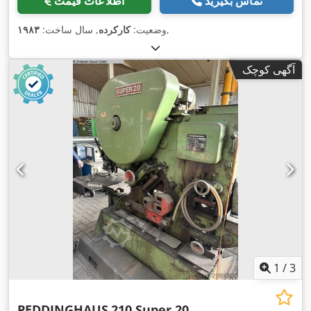
تماس بگیرید
اطلاعات قیمت
,
وضعیت:
کارکرده
, سال ساخت:
۱۹۸۳
آگهی کوچک
1
/
3
PEDDINGHAUS
210 Super 20