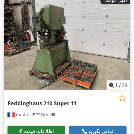
1
/
24
Peddinghaus
210 Super 11
Ensisheim
۴٬۲۲۵ km
تماس بگیرید
اطلاعات قیمت