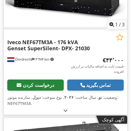
1
/
3
Iveco
NEF67TM3A - 176 kVA
Genset SuperSilent- DPX- 21030
‎€۴۴٬۰۰۰
Dordrecht
۴٬۴۷۴ km
قیمت ثابت به اضافه مالیات بر ارزش
افزوده
تماس بگیرید
درخواست کردن
, سازنده موتور:
وضعیت:
نو
, سال ساخت:
۲۰۲۶
, نوع سوخت:
دیزل
NEF67TM3A
,
آگهی کوچک