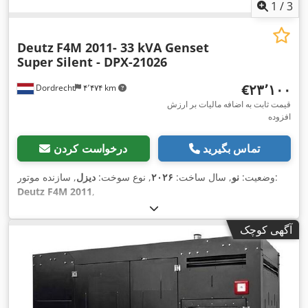
1
/
3
Deutz
F4M 2011- 33 kVA Genset
Super Silent - DPX-21026
‎€۲۳٬۱۰۰
Dordrecht
۴٬۴۷۴ km
قیمت ثابت به اضافه مالیات بر ارزش
افزوده
تماس بگیرید
درخواست کردن
, سازنده موتور:
وضعیت:
نو
, سال ساخت:
۲۰۲۶
, نوع سوخت:
دیزل
Deutz F4M 2011
,
آگهی کوچک