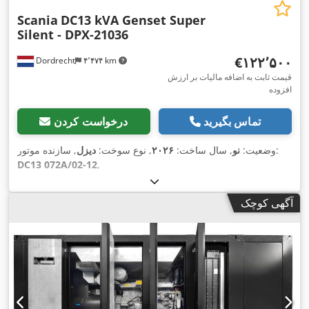
Scania
DC13 kVA Genset Super
Silent - DPX-21036
‎€۱۲۲٬۵۰۰
Dordrecht
۴٬۴۷۴ km
قیمت ثابت به اضافه مالیات بر ارزش
افزوده
تماس بگیرید
درخواست کردن
, سازنده موتور:
وضعیت:
نو
, سال ساخت:
۲۰۲۶
, نوع سوخت:
دیزل
DC13 072A/02-12
,
آگهی کوچک