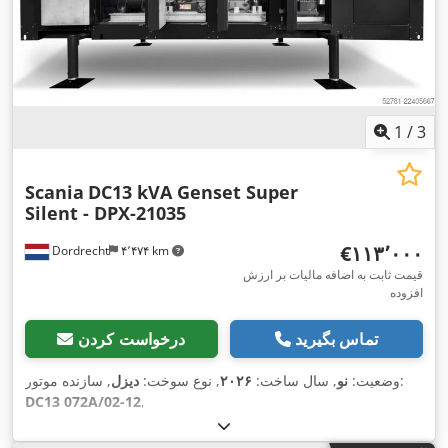
1
/
3
Scania
DC13 kVA Genset Super
Silent - DPX-21035
‎€۱۱۳٬۰۰۰
Dordrecht
۴٬۴۷۴ km
قیمت ثابت به اضافه مالیات بر ارزش
افزوده
تماس بگیرید
درخواست کردن
, سازنده موتور:
وضعیت:
نو
, سال ساخت:
۲۰۲۶
, نوع سوخت:
دیزل
DC13 072A/02-12
,