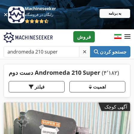
Machineseeker
به برنامه
رایگان در فروشگاه
فروش
جستجو کردن
دست دوم Andromeda 210 Super
(۴٬۱۸۲)
اهمیت
فیلتر
آگهی کوچک