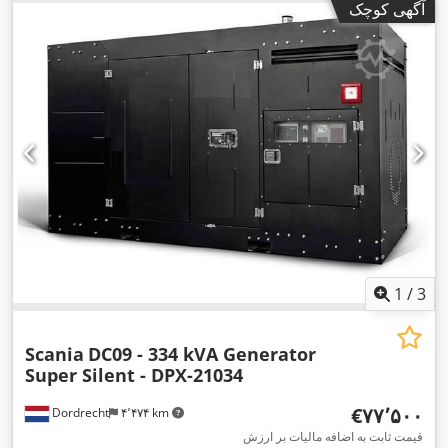
آگهی کوچک
1
/
3
Scania
DC09 - 334 kVA Generator
Super Silent - DPX-21034
‎€۷۷٬۵۰۰
Dordrecht
۴٬۴۷۴ km
قیمت ثابت به اضافه مالیات بر ارزش