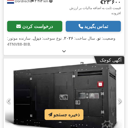
‎€۲۳٬۶۰۰
Dordrecht
۴٬۴۷۴ km
قیمت ثابت به اضافه مالیات بر ارزش
افزوده
تماس بگیرید
درخواست کردن
وضعیت:
نو
, سال ساخت:
۲۰۲۶
, نوع سوخت:
دیزل
, سازنده موتور:
4TNV88-BIB
,
آگهی کوچک
ذخیره جستجو