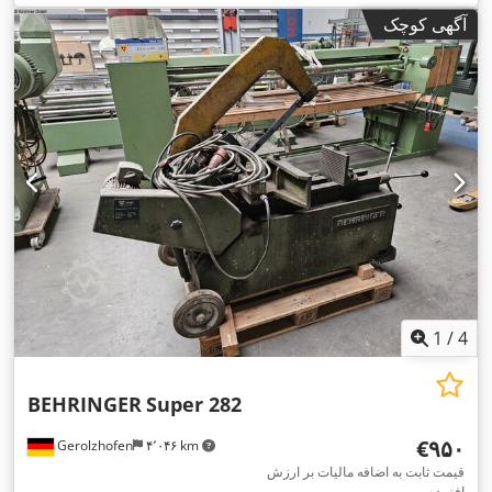
آگهی کوچک
1
/
4
BEHRINGER
Super 282
‎€۹۵۰
Gerolzhofen
۴٬۰۴۶ km
قیمت ثابت به اضافه مالیات بر ارزش
افزوده