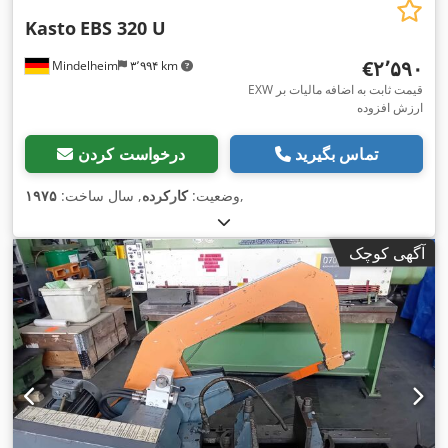
Kasto
EBS 320 U
‎€۲٬۵۹۰
Mindelheim
۳٬۹۹۴ km
EXW قیمت ثابت به اضافه مالیات بر
ارزش افزوده
تماس بگیرید
درخواست کردن
,
وضعیت:
کارکرده
, سال ساخت:
۱۹۷۵
آگهی کوچک