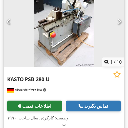
1
/
10
KASTO
PSB 280 U
Ahaus
۴٬۳۲۳ km
تماس بگیرید
اطلاعات قیمت
,
وضعیت:
کارکرده
, سال ساخت:
۱۹۹۰