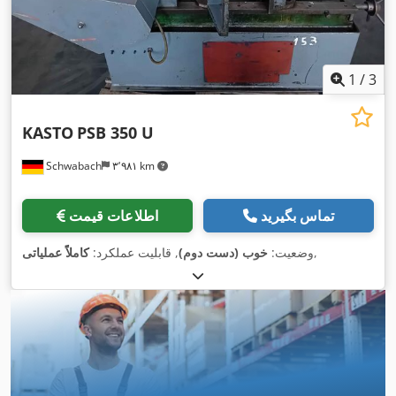
1
/
3
KASTO
PSB 350 U
Schwabach
۳٬۹۸۱ km
تماس بگیرید
اطلاعات قیمت
,
وضعیت:
خوب (دست دوم)
, قابلیت عملکرد:
کاملاً عملیاتی