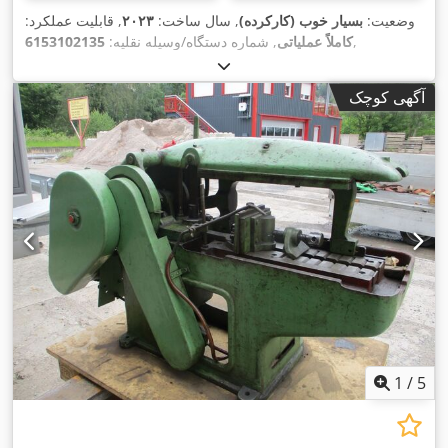
وضعیت:
بسیار خوب (کارکرده)
, سال ساخت:
۲۰۲۳
, قابلیت عملکرد:
,
کاملاً عملیاتی
, شماره دستگاه/وسیله نقلیه:
6153102135
آگهی کوچک
1
/
5