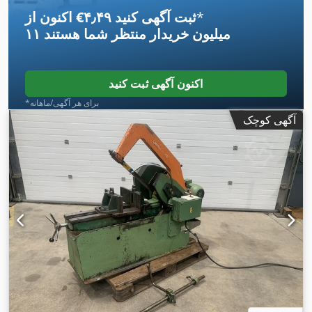
*
اکنون از ‎€۴٫۴۹ ثبت آگهی کنید
۱۱ میلیون خریدار
منتظر شما هستند
اکنون آگهی ثبت کنید
*برای هر آگهی/ماهانه
آگهی کوچک