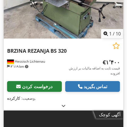
1
/
10
BRZINA REZANJA
BS 320
‎€۱٬۴۰۰
Hessisch Lichtenau
۴٬۱۱۹ km
قیمت ثابت به اضافه مالیات بر ارزش
افزوده
تماس بگیرید
درخواست کردن
,
وضعیت:
کارکرده
آگهی کوچک