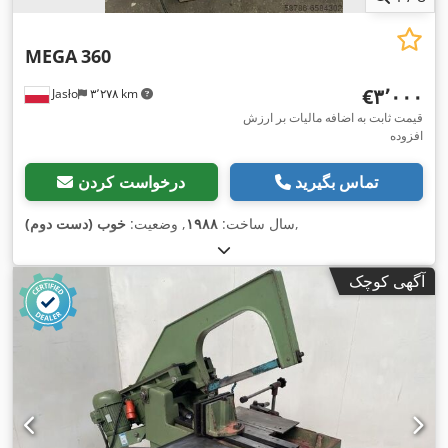
MEGA
360
‎€۳٬۰۰۰
Jasło
۳٬۲۷۸ km
قیمت ثابت به اضافه مالیات بر ارزش
افزوده
تماس بگیرید
درخواست کردن
,
سال ساخت:
۱۹۸۸
, وضعیت:
خوب (دست دوم)
آگهی کوچک