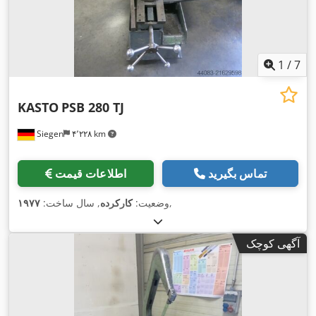
1
/
7
KASTO
PSB 280 TJ
Siegen
۴٬۲۲۸ km
تماس بگیرید
اطلاعات قیمت
,
وضعیت:
کارکرده
, سال ساخت:
۱۹۷۷
آگهی کوچک