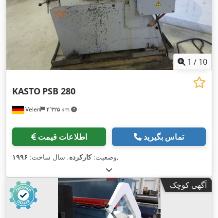
1
/
10
KASTO
PSB 280
Velen
۴٬۳۲۵ km
تماس بگیرید
اطلاعات قیمت
,
وضعیت:
کارکرده
, سال ساخت:
۱۹۹۶
آگهی کوچک