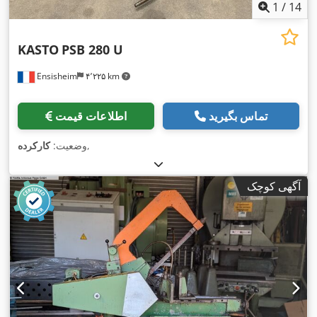
1
/
14
KASTO
PSB 280 U
Ensisheim
۴٬۲۲۵ km
تماس بگیرید
اطلاعات قیمت
,
وضعیت:
کارکرده
آگهی کوچک