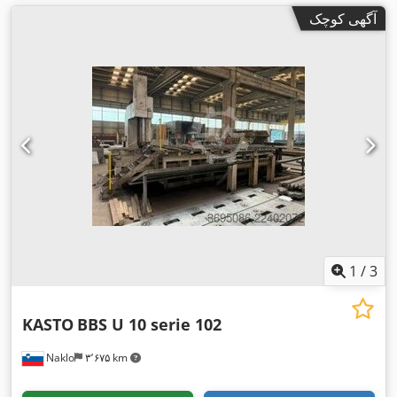
آگهی کوچک
1
/
3
KASTO
BBS U 10 serie 102
Naklo
۳٬۶۷۵ km