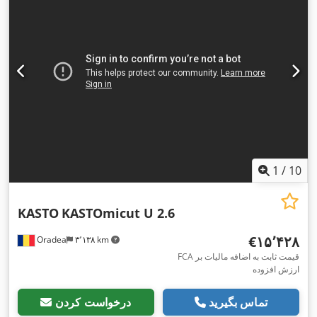
1
/
10
KASTO
KASTOmicut U 2.6
‎€۱۵٬۴۲۸
Oradea
۳٬۱۳۸ km
FCA قیمت ثابت به اضافه مالیات بر
ارزش افزوده
تماس بگیرید
درخواست کردن