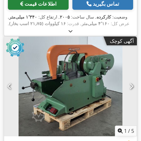
تماس بگیرید
اطلاعات قیمت
وضعیت:
کارکرده
, سال ساخت:
۲۰۰۵
, ارتفاع کل:
۱٬۳۴۰ میلی‌متر
,
عرض کل:
۴٬۱۶۰ میلی‌متر
, قدرت:
۱۶ کیلووات (۲۱٫۷۵ اسب بخار)
,
,
حداکثر عرض برش:
۱٬۰۶۰ میلی‌متر
, ارتفاع میز:
۱٬۰۶۰ میلی‌متر
آگهی کوچک
1
/
5