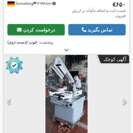
‎€۶۵۰
Sonneberg
۳٬۹۹۹ km
قیمت ثابت به اضافه مالیات بر ارزش
افزوده
تماس بگیرید
درخواست کردن
,
وضعیت:
خوب (دست دوم)
آگهی کوچک