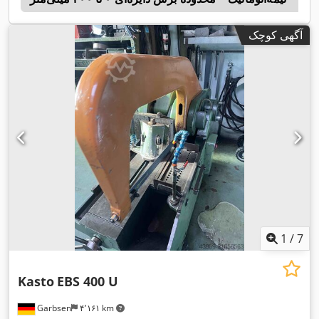
آگهی کوچک
1
/
7
Kasto
EBS 400 U
Garbsen
۴٬۱۶۱ km