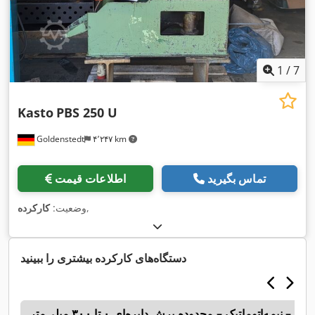
1
/
7
Kasto
PBS 250 U
Goldenstedt
۴٬۲۴۷ km
تماس بگیرید
اطلاعات قیمت
,
وضعیت:
کارکرده
دستگاه‌های کارکرده بیشتری را ببینید
 – نیمه‌اتوماتیک – محدوده برش دایره‌ای ۰ تا ۳۰۰ میلی‌متر
3