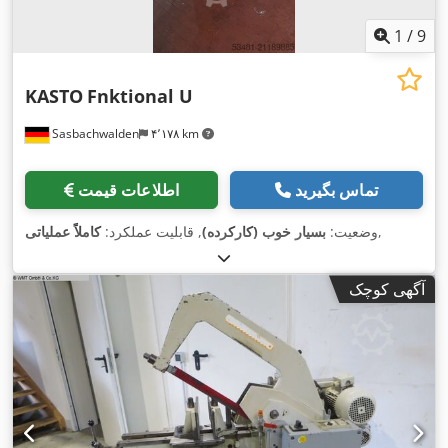
1
/
9
KASTO
Fnktional U
Sasbachwalden
۴٬۱۷۸ km
تماس بگیرید
اطلاعات قیمت
,
وضعیت:
بسیار خوب (کارکرده)
, قابلیت عملکرد:
کاملاً عملیاتی
آگهی کوچک