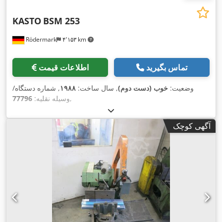
KASTO
BSM 253
Rödermark
۴٬۱۵۳ km
تماس بگیرید
اطلاعات قیمت
وضعیت:
خوب (دست دوم)
, سال ساخت:
۱۹۸۸
, شماره دستگاه/
,
وسیله نقلیه:
77796
آگهی کوچک