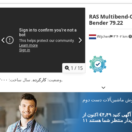
RAS
Multibend-
Bender 79.22
Wijchen
۴٬۴۰۲ km
1
/
15
,
وضعیت:
کارکرده
, سال ساخت:
۲۰۰۰
وش ماشین‌آلات دست دوم
‎€۴٫۴۹ ثبت آگهی کنید
یدار
منتظر شما هستند