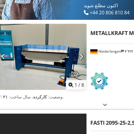
اکنون مطلع شوید
+44 20 806 810 84
METALLKRAFT
M
Niederlangen
۴٬۳۲
1
/
8
,
وضعیت:
کارکرده
, سال ساخت:
۲۰۲۱
FASTI
2095-25-2,