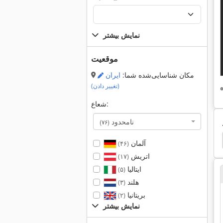
نمایش بیشتر
موقعیت
مکان شناسایی‌شده شما:
ایران
(تغییر دادن)
شعاع:
نامحدود
(۷۶)
chechtl Uk
Schechtl Lbx 200
Ras
Ras 632
آلمان
(۴۶)
اتریش
(۱۷)
ایتالیا
(۵)
هلند
(۳)
بریتانیا
(۲)
نمایش بیشتر