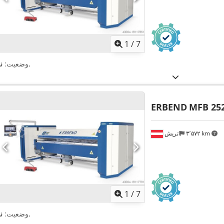
1
/
7
,
وضعیت:
ن
ERBEND
MFB 25
۳٬۵۷۲ km
اتریش
1
/
7
,
وضعیت:
ن