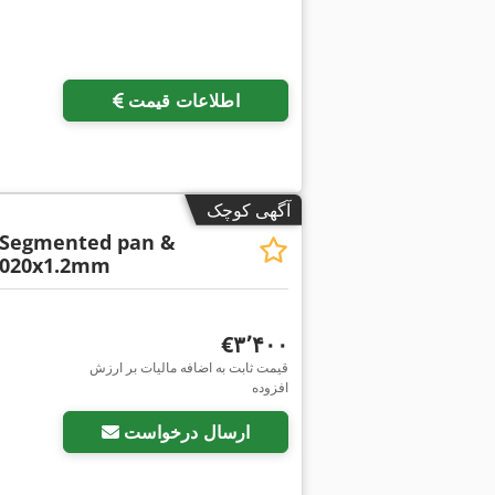
اطلاعات قیمت
آگهی کوچک
Segmented pan &
2020x1.2mm
‎€۳٬۴۰۰
قیمت ثابت به اضافه مالیات بر ارزش
افزوده
ارسال درخواست