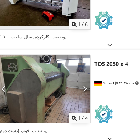
1
/
6
,
وضعیت:
کارکرده
, سال ساخت:
۲۰۱۰
TOS
2050 x 4
Aurach
۴٬۰۲۵ km
1
/
4
,
وضعیت:
خوب (دست دوم)