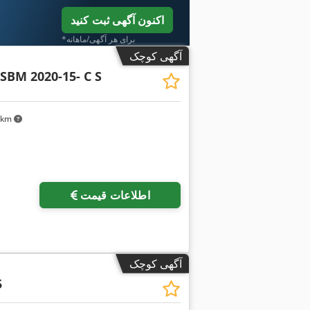
اکنون آگهی ثبت کنید
*برای هر آگهی/ماهانه
آگهی کوچک
SBM 2020-15- C S
۴ km
اطلاعات قیمت
آگهی کوچک
5