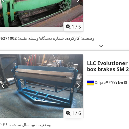
1
/
5
,
وضعیت:
کارکرده
, شماره دستگاه/وسیله نقلیه:
76271002
LLC Evolutioner
box brakes SM 
Dnipro
۲٬۳۷۱ km
1
/
6
,
وضعیت:
نو
, سال ساخت:
۲۰۲۶