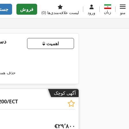
فروش
جستج
زبان
منو
ورود
لیست علاقه‌مندی‌ها
(0)
اهمیت
حذف همه 
آگهی کوچک
00/ECT
‎€۲۹٬۸۰۰