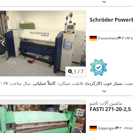
Schröder
PowerB
Friesenheim
۴٬۱۹۳
1
/
7
عیت:
بسیار خوب (کارکرده)
, قابلیت عملکرد:
کاملاً عملیاتی
, سال ساخت:
۲۰۱۹
ماشین آلات تاشو
FASTI
271-20-2,5
Göppingen
۴٬۰۶۹ k