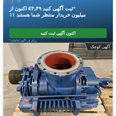
*
اکنون از ‎€۴٫۴۹ ثبت آگهی کنید
۱۱ میلیون خریدار
منتظر شما هستند
اکنون آگهی ثبت کنید
*برای هر آگهی/ماهانه
آگهی کوچک