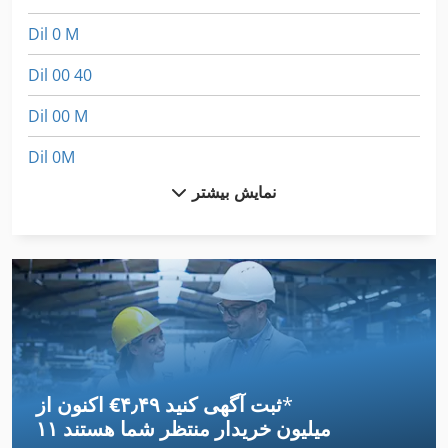
Dil 0 M
Dil 00 40
Dil 00 M
Dil 0M
نمایش بیشتر
Dsd 201
Dws 200
Fngj 20
Idx 23
International 1460
*
اکنون از ‎€۴٫۴۹ ثبت آگهی کنید
International 2674
۱۱ میلیون خریدار
منتظر شما هستند
International 433