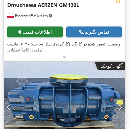
Dmuchawa AERZEN GM130L
Bystrzyca
۳٬۵۹۹ km
تماس بگیرید
اطلاعات قیمت
وضعیت:
تعمیر شده در کارگاه (کارکرده)
, سال ساخت:
۲۰۲۰
, قابلیت
,
عملکرد:
کاملاً عملیاتی
آگهی کوچک