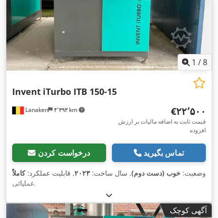
1
/
8
Invent
iTurbo ITB 150-15
‎€۲۲٬۵۰۰
Lanaken
۴٬۳۹۳ km
قیمت ثابت به اضافه مالیات بر ارزش
افزوده
تماس بگیرید
درخواست کردن
وضعیت:
خوب (دست دوم)
, سال ساخت:
۲۰۲۳
, قابلیت عملکرد:
کاملاً
,
عملیاتی
آگهی کوچک