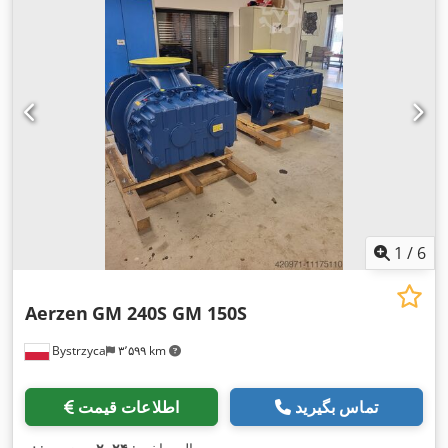
1
/
6
Aerzen
GM 240S GM 150S
Bystrzyca
۳٬۵۹۹ km
تماس بگیرید
اطلاعات قیمت