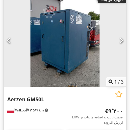
1
/
3
Aerzen
GM50L
‎€۹٬۳۰۰
Wilków
۳٬۵۸۷ km
EXW قیمت ثابت به اضافه مالیات بر
ارزش افزوده