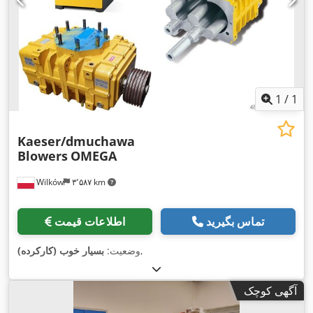
1
/
1
Kaeser/dmuchawa
Blowers
OMEGA
Wilków
۳٬۵۸۷ km
تماس بگیرید
اطلاعات قیمت
,
وضعیت:
بسیار خوب (کارکرده)
آگهی کوچک