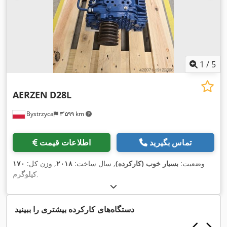
1
/
5
AERZEN
D28L
Bystrzyca
۳٬۵۹۹ km
تماس بگیرید
اطلاعات قیمت
وضعیت:
بسیار خوب (کارکرده)
, سال ساخت:
۲۰۱۸
, وزن کل:
۱۷۰
,
کیلوگرم
دستگاه‌های کارکرده بیشتری را ببینید