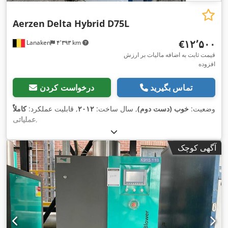
Aerzen
Delta Hybrid D75L
‎€۱۲٬۵۰۰
Lanaken
۴٬۳۹۳ km
قیمت ثابت به اضافه مالیات بر ارزش
افزوده
تماس بگیرید
درخواست کردن
وضعیت:
خوب (دست دوم)
, سال ساخت:
۲۰۱۲
, قابلیت عملکرد:
کاملاً
,
عملیاتی
آگهی کوچک