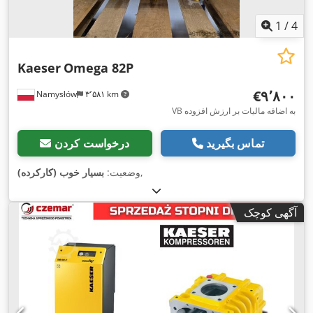
1
/
4
Kaeser
Omega 82P
‎€۹٬۸۰۰
Namysłów
۳٬۵۸۱ km
VB به اضافه مالیات بر ارزش افزوده
تماس بگیرید
درخواست کردن
,
وضعیت:
بسیار خوب (کارکرده)
آگهی کوچک