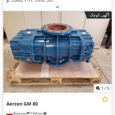
,
سال ساخت:
۲۰۲۴
, وضعیت:
نو
آگهی کوچک
1
/
5
Aerzen
GM 80
Bystrzyca
۳٬۵۹۹ km