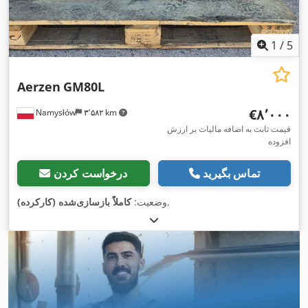
1
/
5
Aerzen
GM80L
‎€۸٬۰۰۰
Namysłów
۳٬۵۸۲ km
قیمت ثابت به اضافه مالیات بر ارزش
افزوده
تماس بگیرید
درخواست کردن
,
وضعیت:
کاملاً بازسازی‌شده (کارکرده)