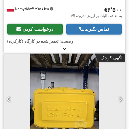
‎€۶٬۵۰۰
Namysłów
۳٬۵۸۱ km
VB به اضافه مالیات بر ارزش افزوده
تماس بگیرید
درخواست کردن
,
وضعیت:
تعمیر شده در کارگاه (کارکرده)
آگهی کوچک