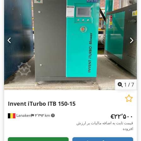
1
/
7
Invent
iTurbo ITB 150-15
‎€۲۲٬۵۰۰
Lanaken
۴٬۳۹۳ km
قیمت ثابت به اضافه مالیات بر ارزش
افزوده