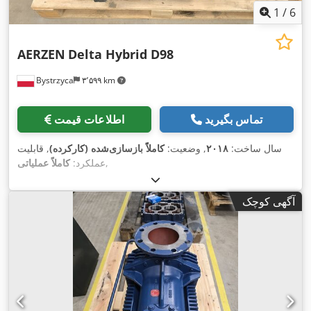
1
/
6
AERZEN
Delta Hybrid D98
Bystrzyca
۳٬۵۹۹ km
تماس بگیرید
اطلاعات قیمت
سال ساخت:
۲۰۱۸
, وضعیت:
کاملاً بازسازی‌شده (کارکرده)
, قابلیت
,
عملکرد:
کاملاً عملیاتی
آگهی کوچک