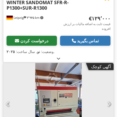
WINTER
SANDOMAT SFR-R-
P1300+SUR-R1300
‎€۱۲۹٬۰۰۰
Leipzig
۳٬۹۴۵ km
قیمت ثابت به اضافه مالیات بر ارزش
افزوده
تماس بگیرید
درخواست کردن
,
وضعیت:
نو
, سال ساخت:
۲۰۲۵
آگهی کوچک