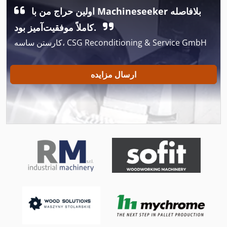
اولین حراج من با Machineseeker بلافاصله
International 1486
کاملاً موفقیت‌آمیز بود.
International 1586
کارستن ساسه، CSG Reconditioning & Service GmbH
International 2674
International 434
ارسال مزایده
Minarctig 180
Ng 200
اره نواری قابل حمل
راهنمای و راهنمایی تا 500 Mm ماشین تراش دوک نخ ریسی
سه ستاره
ماشین معاون 200 Mm
محور خودرو نوار نقاله