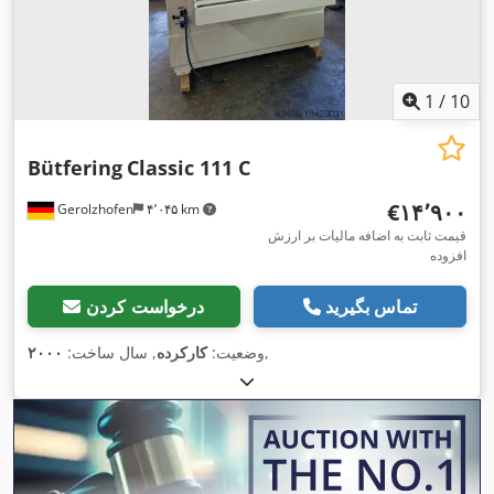
1
/
10
Bütfering
Classic 111 C
‎€۱۴٬۹۰۰
Gerolzhofen
۴٬۰۴۵ km
قیمت ثابت به اضافه مالیات بر ارزش
افزوده
تماس بگیرید
درخواست کردن
,
وضعیت:
کارکرده
, سال ساخت:
۲۰۰۰