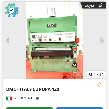
آگهی کوچک
1
/
14
DMC - ITALY
EUROPA 120
Cantù
۴٬۰۶۳ km