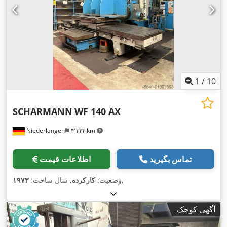
1
/
10
SCHARMANN
WF 140 AX
Niederlangen
۴٬۳۲۴ km
تماس بگیرید
اطلاعات قیمت
,
وضعیت:
کارکرده
, سال ساخت:
۱۹۷۳
آگهی کوچک