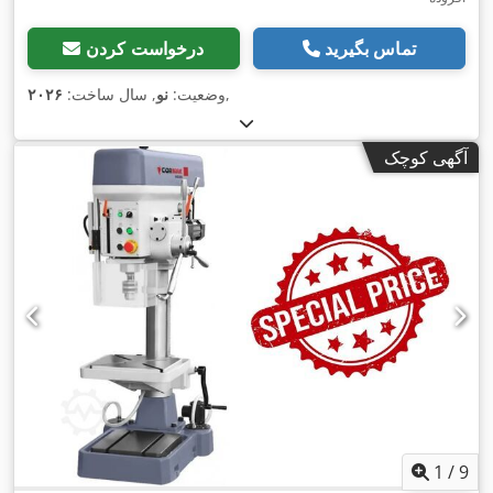
تماس بگیرید
درخواست کردن
,
وضعیت:
نو
, سال ساخت:
۲۰۲۶
آگهی کوچک
1
/
9