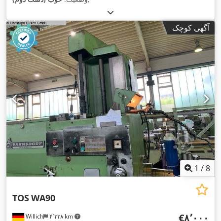
آگهی کوچک
1
/
8
TOS
WA90
‎€۸٬۰۰۰
Willich
۴٬۳۳۸ km