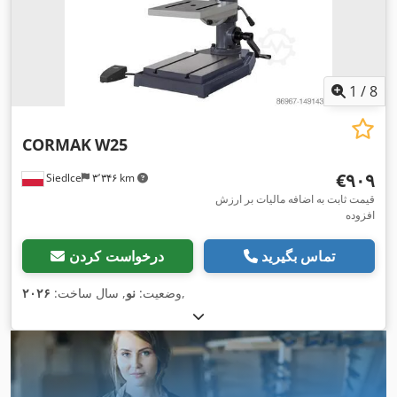
1
/
8
CORMAK
W25
‎€۹۰۹
Siedlce
۳٬۳۴۶ km
قیمت ثابت به اضافه مالیات بر ارزش
افزوده
تماس بگیرید
درخواست کردن
,
وضعیت:
نو
, سال ساخت:
۲۰۲۶