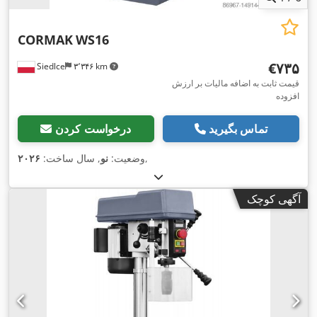
CORMAK
WS16
‎€۷۳۵
Siedlce
۳٬۳۴۶ km
قیمت ثابت به اضافه مالیات بر ارزش
افزوده
تماس بگیرید
درخواست کردن
,
وضعیت:
نو
, سال ساخت:
۲۰۲۶
آگهی کوچک