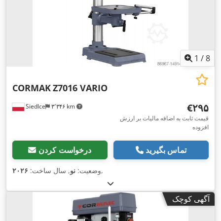
1
/
8
CORMAK
Z7016 VARIO
‎€۲۹۵
Siedlce
۳٬۳۴۶ km
قیمت ثابت به اضافه مالیات بر ارزش
افزوده
تماس بگیرید
درخواست کردن
,
وضعیت:
نو
, سال ساخت:
۲۰۲۶
آگهی کوچک