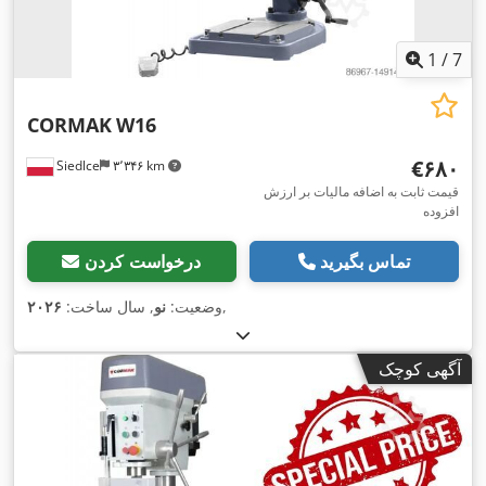
1
/
7
CORMAK
W16
‎€۶۸۰
Siedlce
۳٬۳۴۶ km
قیمت ثابت به اضافه مالیات بر ارزش
افزوده
تماس بگیرید
درخواست کردن
,
وضعیت:
نو
, سال ساخت:
۲۰۲۶
آگهی کوچک