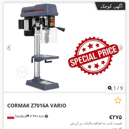
آگهی کوچک
1
/
9
CORMAK
Z7016A VARIO
‎€۲۷۵
Siedlce
۳٬۳۴۶ km
قیمت ثابت به اضافه مالیات بر ارزش
افزوده