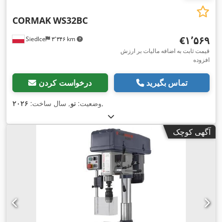
CORMAK
WS32BC
‎€۱٬۵۶۹
Siedlce
۳٬۳۴۶ km
قیمت ثابت به اضافه مالیات بر ارزش
افزوده
تماس بگیرید
درخواست کردن
,
وضعیت:
نو
, سال ساخت:
۲۰۲۶
آگهی کوچک