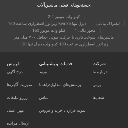
جستجوهای فعلی ماشین‌آلات:
2 2 کیلو وات موتور
لیفتراک بیابانی
ژنراتور اضطراری ساعت 160 Kva دیزل تنها 85
1 محور دالی
160 کیلو وات موتور
ماشین‌های سوخت‌کاری با حرکت طولی حداقل ۷۰۰ میلی‌متر
ژنراتور اضطراری ساعت 100 کيلو ولت دیزل تنها 120
شرکت
خدمات و پشتیبانی
فروش
درباره ما
ورود
درج آگهی
پرس
پرسش‌های متداول/راهنما
مدیریت آگهی‌ها
شغل‌ها
تماس
رزرو تبلیغات
نمونه قرارداد خرید و فروش
مهر اعتماد
ارسال مزایده