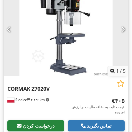
1
/
5
CORMAK
Z7020V
‎€۴۰۵
Siedlce
۳٬۳۴۶ km
قیمت ثابت به اضافه مالیات بر ارزش
افزوده
تماس بگیرید
درخواست کردن