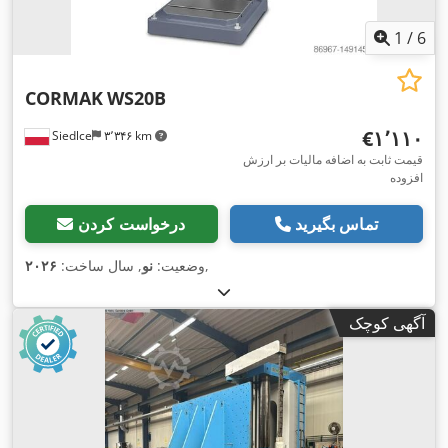
1
/
6
CORMAK
WS20B
‎€۱٬۱۱۰
Siedlce
۳٬۳۴۶ km
قیمت ثابت به اضافه مالیات بر ارزش
افزوده
تماس بگیرید
درخواست کردن
,
وضعیت:
نو
, سال ساخت:
۲۰۲۶
آگهی کوچک