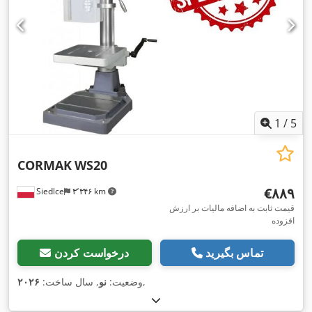
1
/
5
CORMAK
WS20
‎€۸۸۹
Siedlce
۳٬۳۴۶ km
قیمت ثابت به اضافه مالیات بر ارزش
افزوده
تماس بگیرید
درخواست کردن
,
وضعیت:
نو
, سال ساخت:
۲۰۲۶