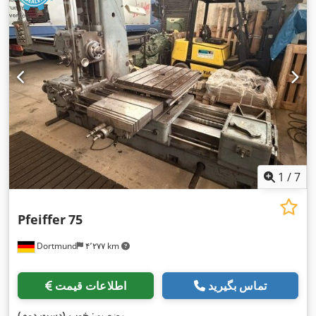
1
/
7
Pfeiffer
75
Dortmund
۴٬۲۷۷ km
تماس بگیرید
اطلاعات قیمت
,
وضعیت:
خوب (دست دوم)