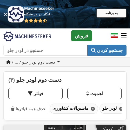
Machineseeker
به برنامه
رایگان در فروشگاه
فروش
جستجو کردن
/ ... / دست دوم لودر جلو
دست دوم لودر جلو
(۳)
اهمیت
فیلتر
لودر جلو
ماشین‌آلات کشاورزی
حذف همه فیلترها
آگهی کوچک