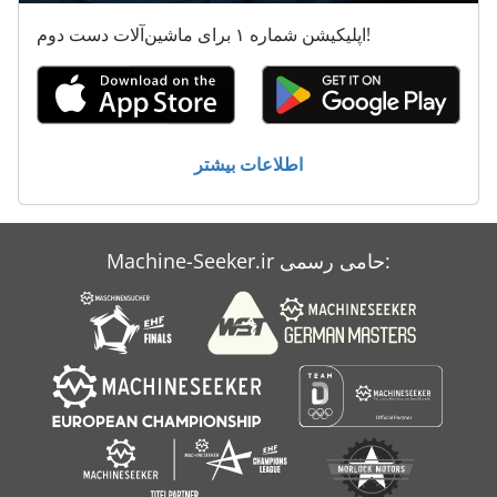
لودر جلو ايمونوكمي
اپلیکیشن شماره ۱ برای ماشین‌آلات دست دوم!
لودر ماست
لوله بلند
ليدا شارژر 24
اطلاعات بیشتر
مینی لودر
Machine-Seeker.ir حامی رسمی: