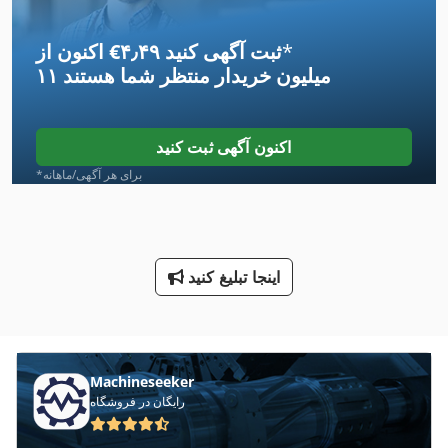
International 434
*
اکنون از ‎€۴٫۴۹ ثبت آگهی کنید
Kgs 1670
۱۱ میلیون خریدار
منتظر شما هستند
Lcf 1
Lf 532
اکنون آگهی ثبت کنید
Lm
*برای هر آگهی/ماهانه
Ls 703
Tur 560
اینجا تبلیغ کنید
راهنمای Lm
طرف لودر
طرف چهار راه لودر
Machineseeker
رایگان در فروشگاه
لودر