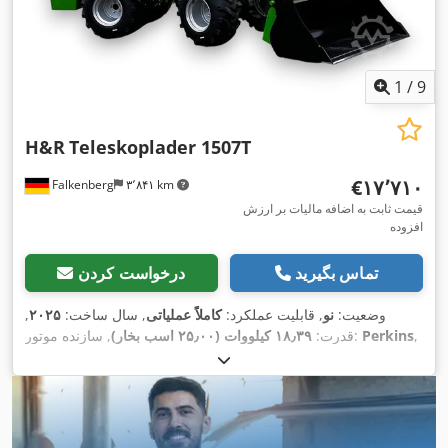
1
/
9
H&R
Teleskoplader 1507T
‎€۱۷٬۷۱۰
Falkenberg
۳٬۸۴۱ km
قیمت ثابت به اضافه مالیات بر ارزش
افزوده
تماس بگیرید
درخواست کردن
وضعیت:
نو
, قابلیت عملکرد:
کاملاً عملیاتی
, سال ساخت:
۲۰۲۵
,
,
Perkins
, سازنده موتور:
قدرت:
۱۸٫۳۹ کیلووات (۲۵٫۰۰ اسب بخار)
نوع چرخ‌دنده:
خودکار
, نوع سوخت:
دیزل
, حداکثر سرعت:
۱۶
کیلومتر/ساعت
, تجهیزات:
اتصال یدک‌کش, روشنایی, هیدرولیک,
,
چراغ‌های جلو اضافی, چهار چرخ محرک