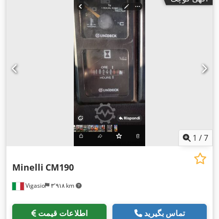
1
/
7
Minelli
CM190
Vigasio
۳٬۹۱۸ km
تماس بگیرید
اطلاعات قیمت