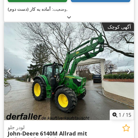
,
وضعیت:
آماده به کار (دست دوم)
آگهی کوچک
1
/
15
لودر جلو
John-Deere
6140M Allrad mit