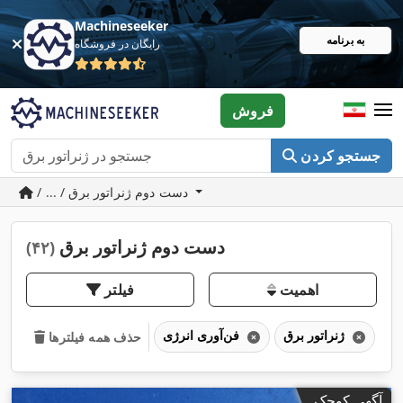
Machineseeker
به برنامه
رایگان در فروشگاه
فروش
جستجو کردن
/ ... / دست دوم ژنراتور برق
دست دوم ژنراتور برق
(۴۲)
اهمیت
فیلتر
ژنراتور برق
فن‌آوری انرژی
حذف همه فیلترها
آگهی کوچک