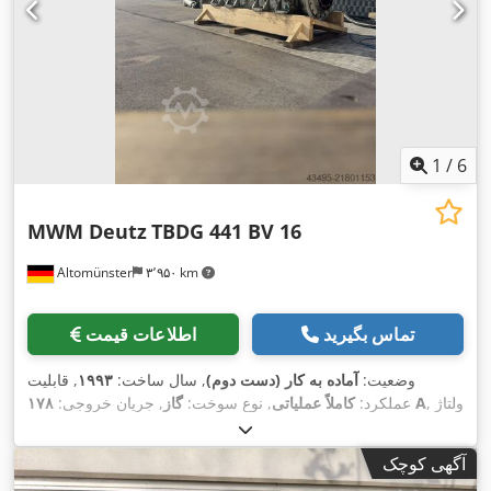
1
/
6
MWM Deutz
TBDG 441 BV 16
Altomünster
۳٬۹۵۰ km
تماس بگیرید
اطلاعات قیمت
وضعیت:
آماده به کار (دست دوم)
, سال ساخت:
۱۹۹۳
, قابلیت
, ولتاژ
۱۷۸ A
عملکرد:
کاملاً عملیاتی
, نوع سوخت:
گاز
, جریان خروجی:
, فرکانس خروجی:
۵۰ هرتز
, توان پیوسته (ظاهری):
۶٬۶۰۰ V
خروجی:
,
MWM Deutz
, سازنده موتور:
۱٬۹۷۶ کی‌وی‌ای
آگهی کوچک