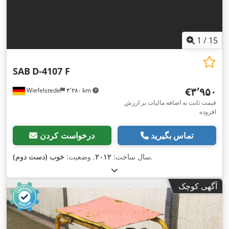
1
/
15
SAB
D-4107 F
‎€۳٬۹۵۰
Wiefelstede
۴٬۲۸۰ km
قیمت ثابت به اضافه مالیات بر ارزش
افزوده
تماس بگیرید
درخواست کردن
,
سال ساخت:
۲۰۱۲
, وضعیت:
خوب (دست دوم)
آگهی کوچک