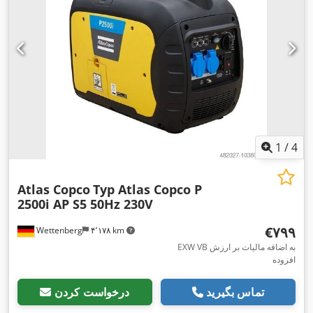
1
/
4
Atlas Copco
Typ Atlas Copco P
2500i AP S5 50Hz 230V
‎€۷۹۹
Wettenberg
۴٬۱۷۸ km
EXW VB به اضافه مالیات بر ارزش
افزوده
تماس بگیرید
درخواست کردن