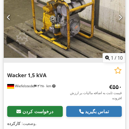
1
/
10
Wacker
1,5 kVA
‎€۵۵۰
Wiefelstede
۴٬۲۸۰ km
قیمت ثابت به اضافه مالیات بر ارزش
افزوده
تماس بگیرید
درخواست کردن
,
وضعیت:
کارکرده