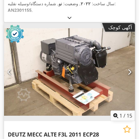
, شماره دستگاه/وسیله نقلیه:
سال ساخت:
۲۰۲۲
, وضعیت:
نو
AN2301155
,
آگهی کوچک
1
/
15
DEUTZ MECC ALTE
F3L 2011 ECP28