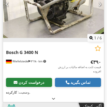
1
/
6
Bosch
G 3400 N
‎€۳۹۰
Wiefelstede
۴٬۲۸۰ km
قیمت ثابت به اضافه مالیات بر ارزش
افزوده
تماس بگیرید
درخواست کردن
,
وضعیت:
کارکرده
آگهی کوچک