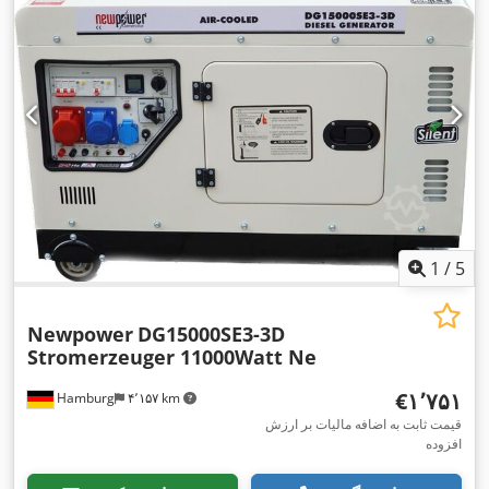
طول کل:
۹۴۰ میلی‌متر
, عرض کل:
۵۴۰ میلی‌متر
, ارتفاع کل:
۷۶۰
میلی‌متر
, حداکثر سرعت چرخش:
۳٬۰۰۰ دور/دقیقه
, نوع خنک‌کننده:
,
هوا
1
/
5
Newpower
DG15000SE3-3D
Stromerzeuger 11000Watt Ne
‎€۱٬۷۵۱
Hamburg
۴٬۱۵۷ km
قیمت ثابت به اضافه مالیات بر ارزش
افزوده