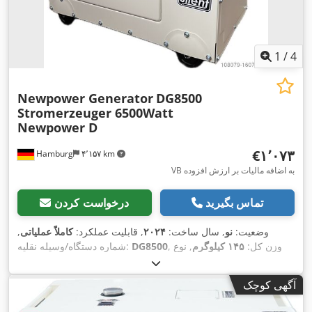
1
/
4
Newpower Generator
DG8500
Stromerzeuger 6500Watt
Newpower D
‎€۱٬۰۷۳
Hamburg
۴٬۱۵۷ km
VB به اضافه مالیات بر ارزش افزوده
تماس بگیرید
درخواست کردن
وضعیت:
نو
, سال ساخت:
۲۰۲۴
, قابلیت عملکرد:
کاملاً عملیاتی
,
, وزن کل:
۱۴۵ کیلوگرم
, نوع
DG8500
شماره دستگاه/وسیله نقلیه:
سوخت:
دیزل
, ظرفیت مخزن:
۱۶ ل
, رنگ:
سفید
, قدرت:
۶ کیلووات
(۸٫۱۶ اسب بخار)
, فرکانس خروجی:
۵۰ هرتز
, نوع جریان خروجی:
آگهی کوچک
سه فاز
, توان اسمی:
۶ کیلووات (۸٫۱۶ اسب بخار)
, توان نامی
(ظاهری):
۷ کی‌وی‌ای
, توان پیوسته:
۶ کیلووات (۸٫۱۶ اسب بخار)
,