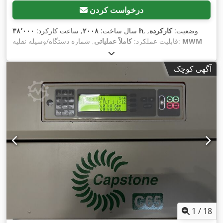
درخواست کردن
, وضعیت:
کارکرده
,
۳۸٬۰۰۰ h
سال ساخت:
۲۰۰۸
, ساعت کارکرد:
MWM
, شماره دستگاه/وسیله نقلیه:
قابلیت عملکرد:
کاملاً عملیاتی
TCG620V16
,
آگهی کوچک
1
/
18