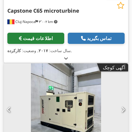
Capstone
C65 microturbine
Cluj-Napoca
۳٬۰۰۲ km
تماس بگیرید
اطلاعات قیمت
,
سال ساخت:
۲۰۱۷
, وضعیت:
کارکرده
آگهی کوچک