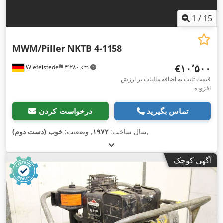
1
/
15
MWM/Piller
NKTB 4-1158
‎€۱۰٬۵۰۰
Wiefelstede
۴٬۲۸۰ km
قیمت ثابت به اضافه مالیات بر ارزش
افزوده
تماس بگیرید
درخواست کردن
,
سال ساخت:
۱۹۷۲
, وضعیت:
خوب (دست دوم)
آگهی کوچک