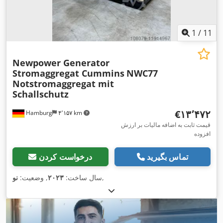
1
/
11
Newpower Generator
Stromaggregat Cummins
NWC77
Notstromaggregat mit
Schallschutz
‎€۱۳٬۴۷۲
Hamburg
۴٬۱۵۷ km
قیمت ثابت به اضافه مالیات بر ارزش
افزوده
تماس بگیرید
درخواست کردن
,
سال ساخت:
۲۰۲۳
, وضعیت:
نو