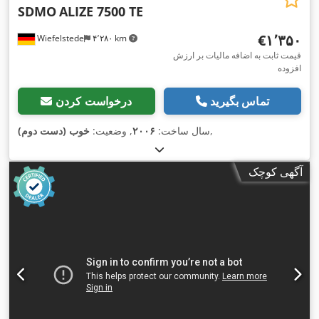
SDMO
ALIZE 7500 TE
‎€۱٬۳۵۰
Wiefelstede
۴٬۲۸۰ km
قیمت ثابت به اضافه مالیات بر ارزش
افزوده
تماس بگیرید
درخواست کردن
,
سال ساخت:
۲۰۰۶
, وضعیت:
خوب (دست دوم)
آگهی کوچک