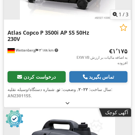
1
/
3
Atlas Copco
P 3500i AP S5 50Hz
230V
‎€۱٬۱۷۵
Wettenberg
۴٬۱۷۸ km
EXW VB به اضافه مالیات بر ارزش
افزوده
تماس بگیرید
درخواست کردن
, شماره دستگاه/وسیله نقلیه:
سال ساخت:
۲۰۲۲
, وضعیت:
نو
AN2301155
,
آگهی کوچک