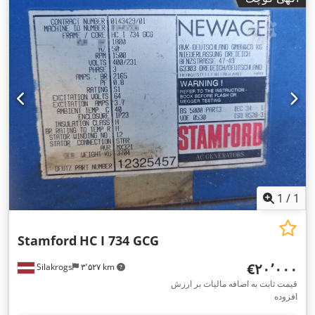
1
/
1
Stamford
HC I 734 GCG
‎€۲۰٬۰۰۰
Silakrogs
۳٬۵۲۷ km
قیمت ثابت به اضافه مالیات بر ارزش
افزوده