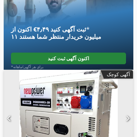
*
اکنون از ‎€۴٫۴۹ ثبت آگهی کنید
۱۱ میلیون خریدار
منتظر شما هستند
اکنون آگهی ثبت کنید
*برای هر آگهی/ماهانه
آگهی کوچک