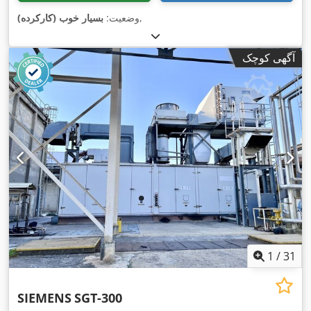
,
وضعیت:
بسیار خوب (کارکرده)
آگهی کوچک
1
/
31
SIEMENS
SGT-300