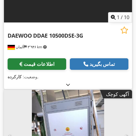
1
/
10
DAEWOO
DDAE 10500DSE-3G
۳٬۹۴۶ km
آلمان
تماس بگیرید
اطلاعات قیمت
,
وضعیت:
کارکرده
آگهی کوچک