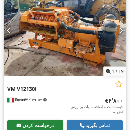
1
/
19
VM
V12130I
‎€۶٬۸۰۰
Rimini
۳٬۷۷۶ km
قیمت ثابت به اضافه مالیات بر ارزش
افزوده
تماس بگیرید
درخواست کردن