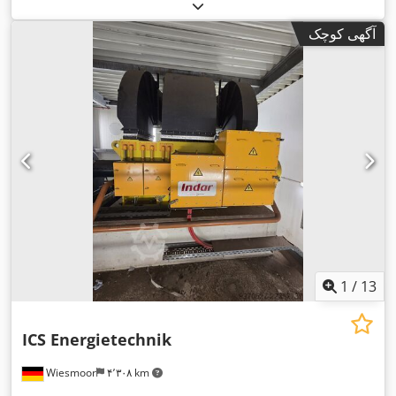
آگهی کوچک
1
/
13
ICS Energietechnik
Wiesmoor
۴٬۳۰۸ km