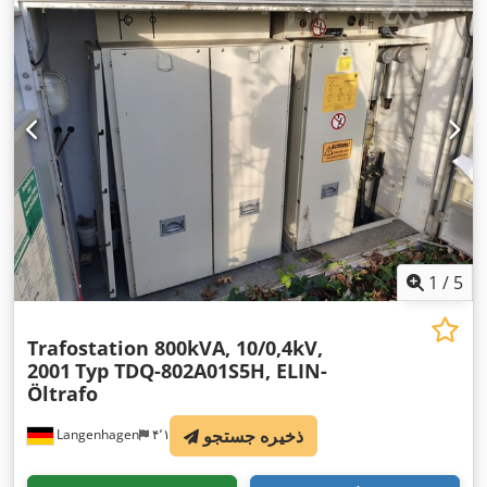
1
/
5
Trafostation 800kVA, 10/0,4kV,
2001
Typ TDQ-802A01S5H, ELIN-
Öltrafo
ذخیره جستجو
Langenhagen
۴٬۱۵۵ km