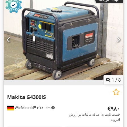
1
/
8
Makita
G4300IS
‎€۹۸۰
Wiefelstede
۴٬۲۸۰ km
قیمت ثابت به اضافه مالیات بر ارزش
افزوده