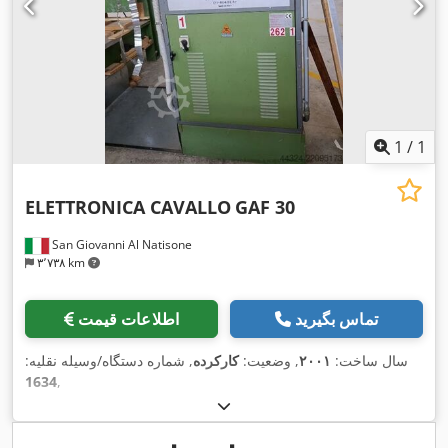
1
/
1
ELETTRONICA CAVALLO
GAF 30
San Giovanni Al Natisone
۳٬۷۳۸ km
تماس بگیرید
اطلاعات قیمت
سال ساخت:
۲۰۰۱
, وضعیت:
کارکرده
, شماره دستگاه/وسیله نقلیه:
1634
,