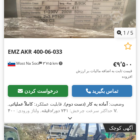
1
/
5
EMZ
AKR 400-06-033
‎€۹٬۵۰۰
Most Na Soci
۳٬۷۱۵ km
قیمت ثابت به اضافه مالیات بر ارزش
افزوده
تماس بگیرید
درخواست کردن
وضعیت:
آماده به کار (دست دوم)
, قابلیت عملکرد:
کاملاً عملیاتی
,
,
۴۰۰ V
حداکثر سرعت چرخش:
۷۴۱ دور/دقیقه
, ولتاژ ورودی:
, نوع جریان ورودی:
۶۳۳ A
فرکانس ورودی:
۵۰ هرتز
, جریان ورودی:
,
سه فاز
, وزن کل:
۲٬۹۸۰ کیلوگرم
آگهی کوچک