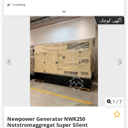
,
وضعیت:
نو
آگهی کوچک
1
/
7
Newpower Generator
NWK250
Notstromaggregat Super Silent