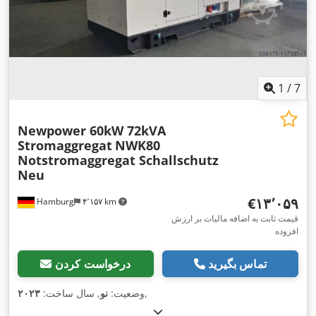
1
/
7
Newpower 60kW 72kVA
Stromaggregat
NWK80
Notstromaggregat Schallschutz
Neu
‎€۱۳٬۰۵۹
Hamburg
۴٬۱۵۷ km
قیمت ثابت به اضافه مالیات بر ارزش
افزوده
تماس بگیرید
درخواست کردن
,
وضعیت:
نو
, سال ساخت:
۲۰۲۳