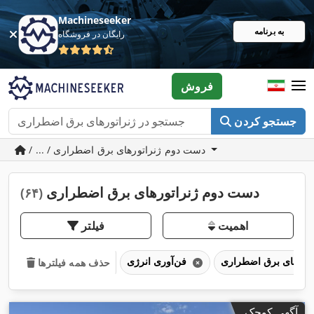
Machineseeker
به برنامه
رایگان در فروشگاه
فروش
جستجو کردن
/ ... / دست دوم ژنراتورهای برق اضطراری
دست دوم ژنراتورهای برق اضطراری
(۶۴)
اهمیت
فیلتر
فن‌آوری انرژی
حذف همه فیلترها
آگهی کوچک