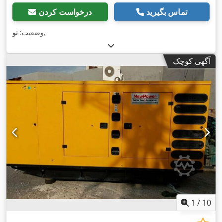
تماس بگیرید
درخواست کردن
,
وضعیت:
نو
آگهی کوچک
1
/
10