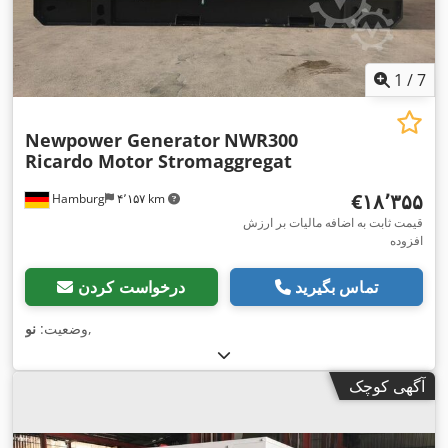
1
/
7
Newpower Generator
NWR300
Ricardo Motor Stromaggregat
‎€۱۸٬۳۵۵
Hamburg
۴٬۱۵۷ km
قیمت ثابت به اضافه مالیات بر ارزش
افزوده
تماس بگیرید
درخواست کردن
,
وضعیت:
نو
آگهی کوچک