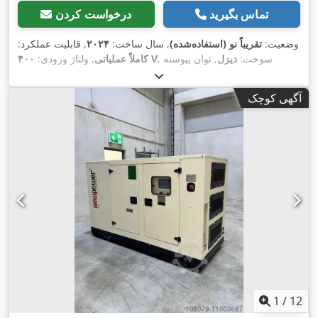
تماس بگیرید
درخواست کردن
وضعیت:
تقریباً نو (استفاده‌شده)
, سال ساخت:
۲۰۲۴
, قابلیت عملکرد:
, سوخت:
دیزل
, توان پیوسته
۴۰۰ V
کاملاً عملیاتی
, ولتاژ ورودی:
,
(ظاهری):
۱۴۰ کی‌وی‌ای
, فرکانس ورودی:
۵۰ هرتز
آگهی کوچک
1
/
12