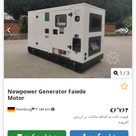
1
/
3
Newpower Generator Fawde
Motor
‎€۶٬۷۶۴
Hamburg
۴٬۱۵۷ km
قیمت ثابت به اضافه مالیات بر ارزش
افزوده
تماس بگیرید
درخواست کردن