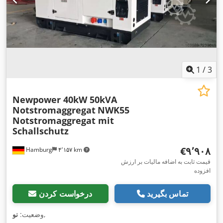
1
/
3
Newpower 40kW 50kVA
Notstromaggregat
NWK55
Notstromaggregat mit
Schallschutz
‎€۹٬۹۰۸
Hamburg
۴٬۱۵۷ km
قیمت ثابت به اضافه مالیات بر ارزش
افزوده
تماس بگیرید
درخواست کردن
,
وضعیت:
نو