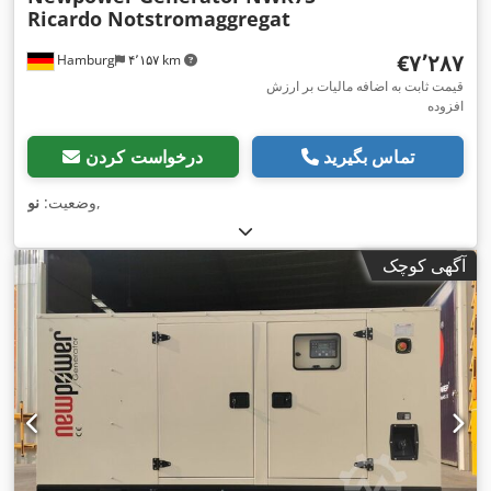
Ricardo Notstromaggregat
‎€۷٬۲۸۷
Hamburg
۴٬۱۵۷ km
قیمت ثابت به اضافه مالیات بر ارزش
افزوده
تماس بگیرید
درخواست کردن
,
وضعیت:
نو
آگهی کوچک