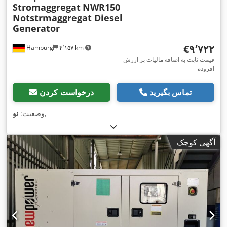
Stromaggregat
NWR150
Notstrmaggregat Diesel
Generator
‎€۹٬۷۲۲
Hamburg
۴٬۱۵۷ km
قیمت ثابت به اضافه مالیات بر ارزش
افزوده
تماس بگیرید
درخواست کردن
,
وضعیت:
نو
آگهی کوچک