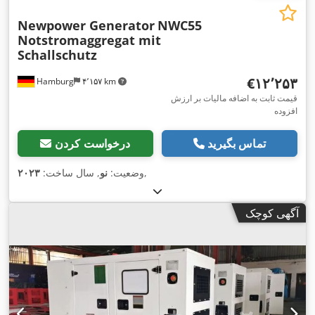
Newpower Generator
NWC55
Notstromaggregat mit
Schallschutz
‎€۱۲٬۲۵۳
Hamburg
۴٬۱۵۷ km
قیمت ثابت به اضافه مالیات بر ارزش
افزوده
تماس بگیرید
درخواست کردن
,
وضعیت:
نو
, سال ساخت:
۲۰۲۳
آگهی کوچک