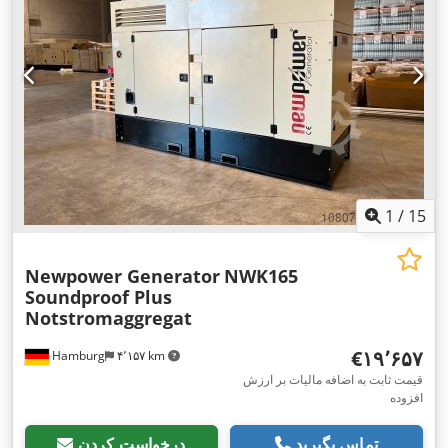
1
/
15
Newpower Generator
NWK165
Soundproof Plus
Notstromaggregat
‎€۱۹٬۶۵۷
Hamburg
۴٬۱۵۷ km
قیمت ثابت به اضافه مالیات بر ارزش
افزوده
تماس بگیرید
درخواست کردن