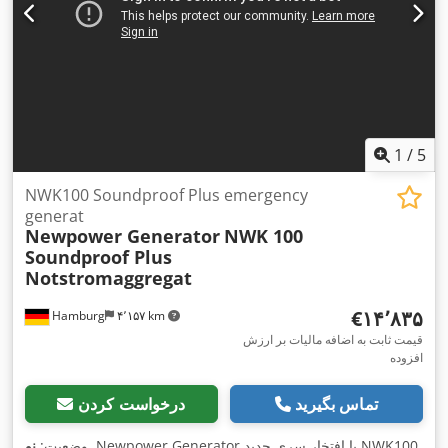
1
/
5
NWK100 Soundproof Plus emergency
generat
Newpower Generator
NWK 100
Soundproof Plus
Notstromaggregat
‎€۱۴٬۸۳۵
Hamburg
۴٬۱۵۷ km
قیمت ثابت به اضافه مالیات بر ارزش
افزوده
تماس بگیرید
درخواست کردن
, Newpower Generator با افتخار سری جدید NWK100
وضعیت:
نو