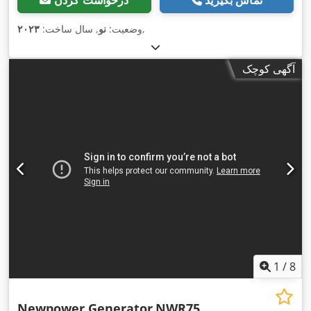
,
وضعیت:
نو
, سال ساخت:
۲۰۲۳
آگهی کوچک
1
/
8
Newpower Generator
NWR75