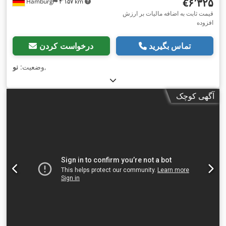
‎€۶٬۳۲۵
Hamburg
۴٬۱۵۷ km
قیمت ثابت به اضافه مالیات بر ارزش
افزوده
تماس بگیرید
درخواست کردن
,
وضعیت:
نو
آگهی کوچک