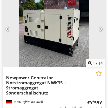
1
/
14
Newpower Generator
Notstromaggregat
NWK35 +
Stromaggregat
Sonderschallschutz
‎€۷٬۹۹۷
Hamburg
۴٬۱۵۷ km
قیمت ثابت به اضافه مالیات بر ارزش