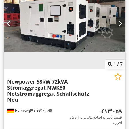
1
/
7
Newpower 58kW 72kVA
Stromaggregat
NWK80
Notstromaggregat Schallschutz
Neu
‎€۱۳٬۰۵۹
Hamburg
۴٬۱۵۷ km
قیمت ثابت به اضافه مالیات بر ارزش
افزوده