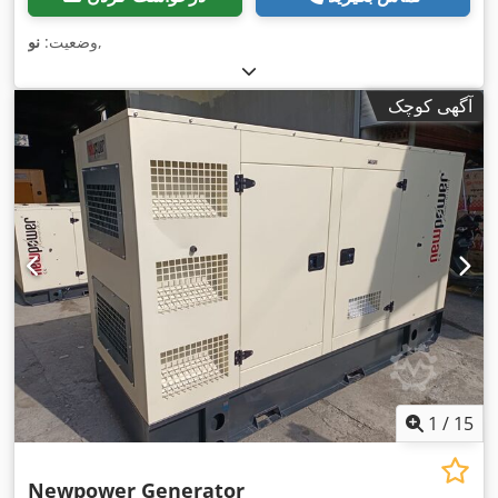
,
وضعیت:
نو
آگهی کوچک
1
/
15
Newpower Generator