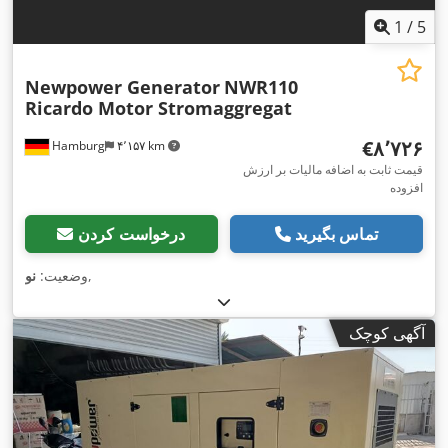
1
/
5
Newpower Generator
NWR110
Ricardo Motor Stromaggregat
‎€۸٬۷۲۶
Hamburg
۴٬۱۵۷ km
قیمت ثابت به اضافه مالیات بر ارزش
افزوده
تماس بگیرید
درخواست کردن
,
وضعیت:
نو
آگهی کوچک