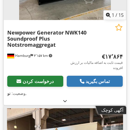
1
/
15
Newpower Generator
NWK140
Soundproof Plus
Notstromaggregat
‎€۱۷٬۸۶۴
Hamburg
۴٬۱۵۷ km
قیمت ثابت به اضافه مالیات بر ارزش
افزوده
تماس بگیرید
درخواست کردن
,
وضعیت:
نو
آگهی کوچک