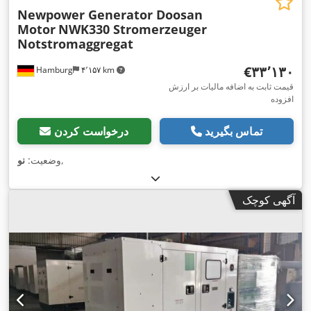
Newpower Generator Doosan
Motor
NWK330 Stromerzeuger
Notstromaggregat
‎€۳۳٬۱۳۰
Hamburg
۴٬۱۵۷ km
قیمت ثابت به اضافه مالیات بر ارزش
افزوده
تماس بگیرید
درخواست کردن
,
وضعیت:
نو
آگهی کوچک