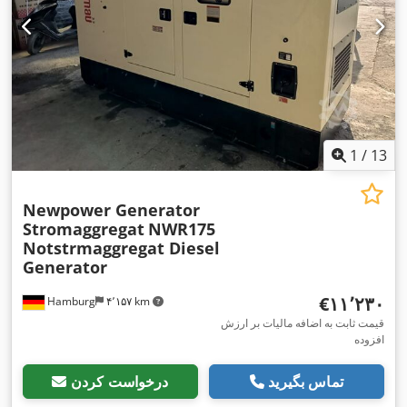
1
/
13
Newpower Generator
Stromaggregat
NWR175
Notstrmaggregat Diesel
Generator
‎€۱۱٬۲۳۰
Hamburg
۴٬۱۵۷ km
قیمت ثابت به اضافه مالیات بر ارزش
افزوده
تماس بگیرید
درخواست کردن