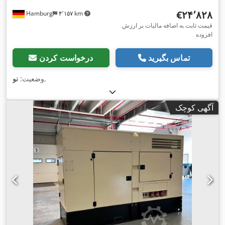
‎€۲۴٬۸۲۸
Hamburg
۴٬۱۵۷ km
قیمت ثابت به اضافه مالیات بر ارزش
افزوده
تماس بگیرید
درخواست کردن
,
وضعیت:
نو
آگهی کوچک