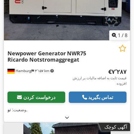
1
/
8
Newpower Generator
NWR75
Ricardo Notstromaggregat
‎€۷٬۲۸۷
Hamburg
۴٬۱۵۷ km
قیمت ثابت به اضافه مالیات بر ارزش
افزوده
تماس بگیرید
درخواست کردن
,
وضعیت:
نو
آگهی کوچک