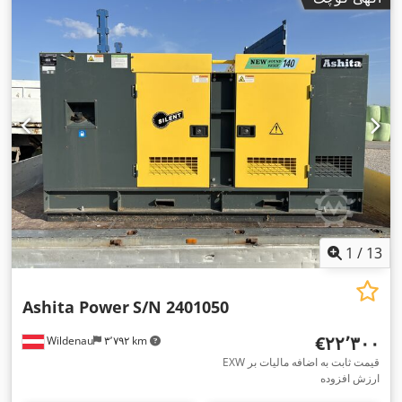
1
/
13
Ashita Power
S/N 2401050
‎€۲۲٬۳۰۰
Wildenau
۳٬۷۹۲ km
EXW قیمت ثابت به اضافه مالیات بر
ارزش افزوده