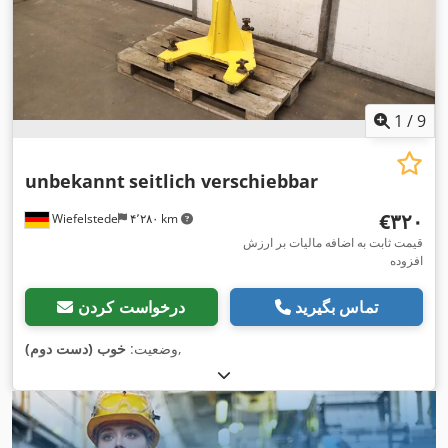
1
/
9
unbekannt
seitlich verschiebbar
‎€۳۲۰
Wiefelstede
۴٬۲۸۰ km
قیمت ثابت به اضافه مالیات بر ارزش
افزوده
تماس بگیرید
درخواست کردن
,
وضعیت:
خوب (دست دوم)