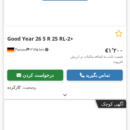
Good Year 26 5 R 25 RL-2+
‎€۱٬۲۰۰
Passau
۳٬۷۹۵ km
قیمت ثابت به اضافه مالیات بر ارزش
افزوده
تماس بگیرید
درخواست کردن
,
وضعیت:
کارکرده
آگهی کوچک