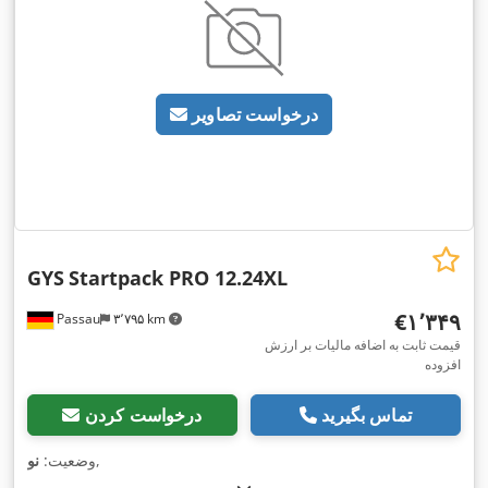
درخواست تصاویر
GYS
Startpack PRO 12.24XL
‎€۱٬۳۴۹
Passau
۳٬۷۹۵ km
قیمت ثابت به اضافه مالیات بر ارزش
افزوده
تماس بگیرید
درخواست کردن
,
وضعیت:
نو