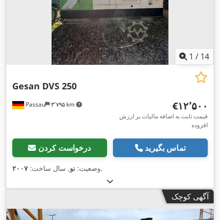
1
/
14
Gesan DVS 250
‎€۱۲٬۵۰۰
Passau
۳٬۷۹۵ km
قیمت ثابت به اضافه مالیات بر ارزش
افزوده
تماس بگیرید
درخواست کردن
,
وضعیت:
نو
, سال ساخت:
۲۰۰۷
آگهی کوچک