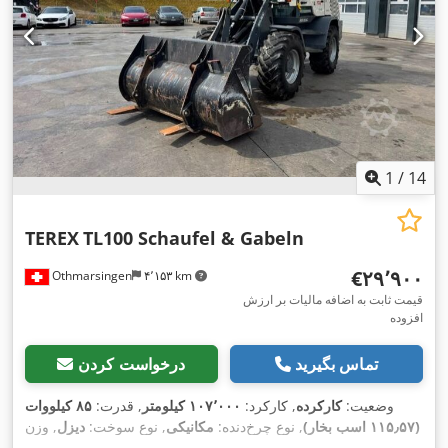
1
/
14
TEREX
TL100 Schaufel & Gabeln
‎€۲۹٬۹۰۰
Othmarsingen
۴٬۱۵۳ km
قیمت ثابت به اضافه مالیات بر ارزش
افزوده
تماس بگیرید
درخواست کردن
وضعیت:
کارکرده
, کارکرد:
۱۰۷٬۰۰۰ کیلومتر
, قدرت:
۸۵ کیلووات
(۱۱۵٫۵۷ اسب بخار)
, نوع چرخ‌دنده:
مکانیکی
, نوع سوخت:
دیزل
, وزن
کل:
۳٬۵۰۰ کیلوگرم
, ثبت‌نام اولیه:
۱۰/۲۰۰۶
, کلاس انتشار:
یورو۴
,