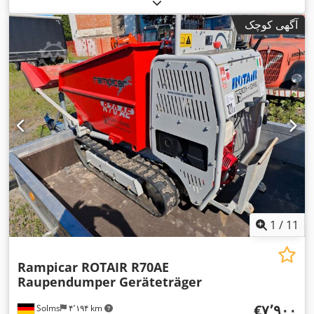
آگهی کوچک
1
/
11
Rampicar ROTAIR R70AE
Raupendumper Geräteträger
‎€۷٬۹۰۰
Solms
۴٬۱۹۴ km