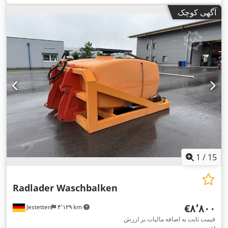
آگهی کوچک
1
/
15
Radlader Waschbalken
‎€۸٬۸۰۰
Jestetten
۴٬۱۲۹ km
قیمت ثابت به اضافه مالیات بر ارزش