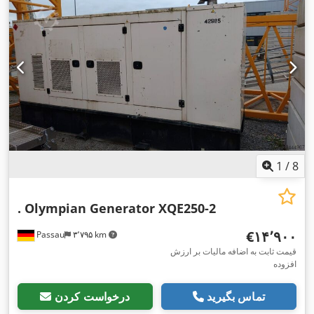
1
/
8
. Olympian Generator XQE250-2
‎€۱۴٬۹۰۰
Passau
۳٬۷۹۵ km
قیمت ثابت به اضافه مالیات بر ارزش
افزوده
تماس بگیرید
درخواست کردن