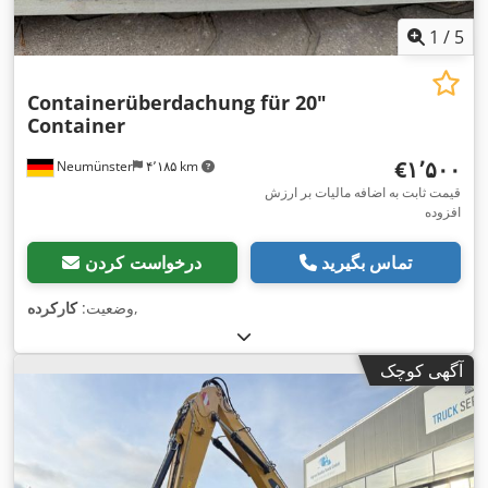
1
/
5
Containerüberdachung für 20"
Container
‎€۱٬۵۰۰
Neumünster
۴٬۱۸۵ km
قیمت ثابت به اضافه مالیات بر ارزش
افزوده
تماس بگیرید
درخواست کردن
,
وضعیت:
کارکرده
آگهی کوچک