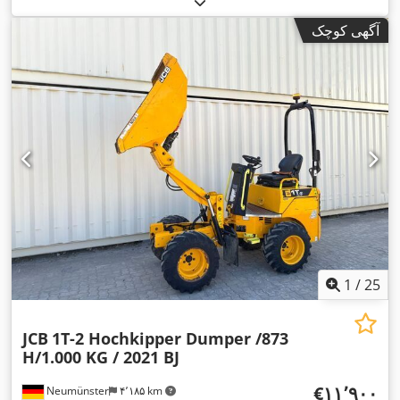
,
تجهیزات:
فیلتر دوده
آگهی کوچک
1
/
25
JCB
1T-2 Hochkipper Dumper /873
H/1.000 KG / 2021 BJ
‎€۱۱٬۹۰۰
Neumünster
۴٬۱۸۵ km