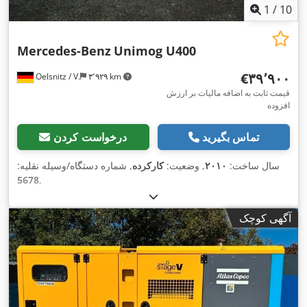
1
/
10
Mercedes-Benz
Unimog U400
‎€۳۹٬۹۰۰
Oelsnitz / V.
۳٬۹۲۹ km
قیمت ثابت به اضافه مالیات بر ارزش
افزوده
تماس بگیرید
درخواست کردن
سال ساخت:
۲۰۱۰
, وضعیت:
کارکرده
, شماره دستگاه/وسیله نقلیه:
5678
,
آگهی کوچک