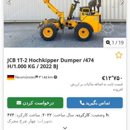
1
/
19
JCB
1T-2 Hochkipper Dumper /474
H/1.000 KG / 2022 BJ
‎€۱۲٬۷۵۰
Neumünster
۴٬۱۸۵ km
قیمت ثابت به اضافه مالیات بر ارزش
افزوده
تماس بگیرید
درخواست کردن
,
۴۷۴ h
وضعیت:
کارکرده
, سال ساخت:
۲۰۲۲
, ساعت کارکرد:
,
تجهیزات:
چهار چرخ محرک