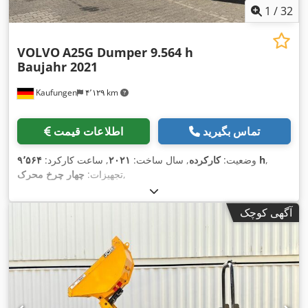
1
/
32
VOLVO
A25G Dumper 9.564 h
Baujahr 2021
Kaufungen
۴٬۱۲۹ km
تماس بگیرید
اطلاعات قیمت
,
۹٬۵۶۴ h
وضعیت:
کارکرده
, سال ساخت:
۲۰۲۱
, ساعت کارکرد:
,
تجهیزات:
چهار چرخ محرک
آگهی کوچک