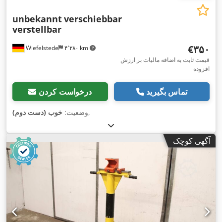
unbekannt
verschiebbar
verstellbar
‎€۳۵۰
Wiefelstede
۴٬۲۸۰ km
قیمت ثابت به اضافه مالیات بر ارزش
افزوده
تماس بگیرید
درخواست کردن
,
وضعیت:
خوب (دست دوم)
آگهی کوچک