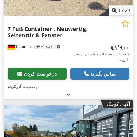
1
/
23
7 Fuß Container , Neuwertig,
Seitentür & Fenster
‎€۱٬۹۰۰
Neumünster
۴٬۱۸۵ km
قیمت ثابت به اضافه مالیات بر ارزش
افزوده
تماس بگیرید
درخواست کردن
,
وضعیت:
کارکرده
آگهی کوچک