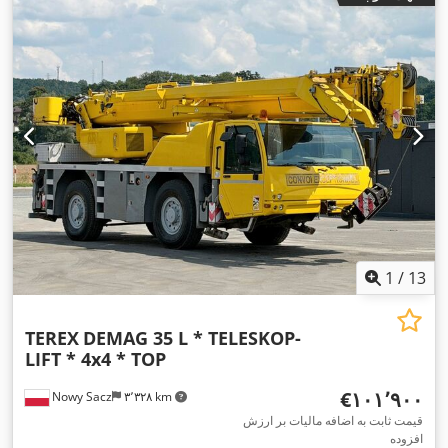
1
/
13
TEREX
DEMAG 35 L * TELESKOP-
LIFT * 4x4 * TOP
‎€۱۰۱٬۹۰۰
Nowy Sacz
۳٬۳۲۸ km
قیمت ثابت به اضافه مالیات بر ارزش
افزوده