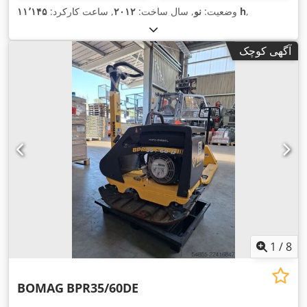
,
۱۱٬۱۴۵ h
وضعیت:
نو
, سال ساخت:
۲۰۱۲
, ساعت کارکرد:
آگهی کوچک
1
/
8
BOMAG
BPR35/60DE