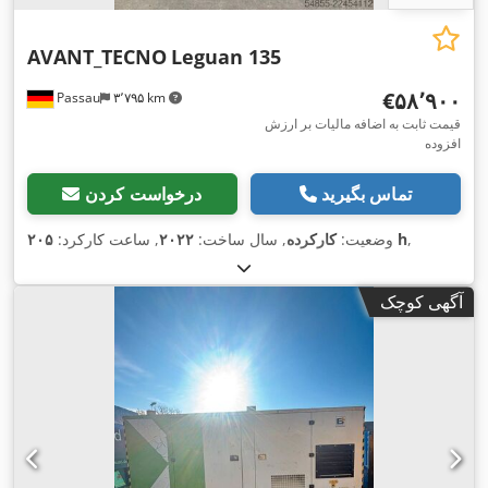
AVANT_TECNO
Leguan 135
‎€۵۸٬۹۰۰
Passau
۳٬۷۹۵ km
قیمت ثابت به اضافه مالیات بر ارزش
افزوده
تماس بگیرید
درخواست کردن
,
۲۰۵ h
وضعیت:
کارکرده
, سال ساخت:
۲۰۲۲
, ساعت کارکرد:
آگهی کوچک