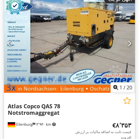
1
/
20
Atlas Copco
QAS 78
Notstromaggregat
‎€۸٬۳۵۳
Eilenburg
۳٬۹۳۰ km
قیمت ثابت به اضافه مالیات بر ارزش
افزوده