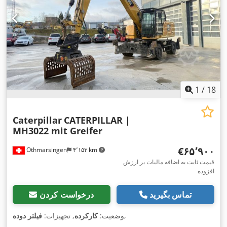
1
/
18
Caterpillar
CATERPILLAR |
MH3022 mit Greifer
‎€۶۵٬۹۰۰
Othmarsingen
۴٬۱۵۳ km
قیمت ثابت به اضافه مالیات بر ارزش
افزوده
تماس بگیرید
درخواست کردن
,
وضعیت:
کارکرده
, تجهیزات:
فیلتر دوده