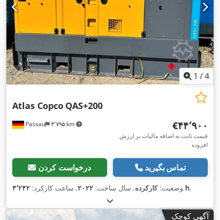
1
/
4
Atlas Copco
QAS+200
‎€۴۴٬۹۰۰
Passau
۳٬۷۹۵ km
قیمت ثابت به اضافه مالیات بر ارزش
افزوده
تماس بگیرید
درخواست کردن
,
۳٬۲۴۲ h
وضعیت:
کارکرده
, سال ساخت:
۲۰۲۲
, ساعت کارکرد:
آگهی کوچک