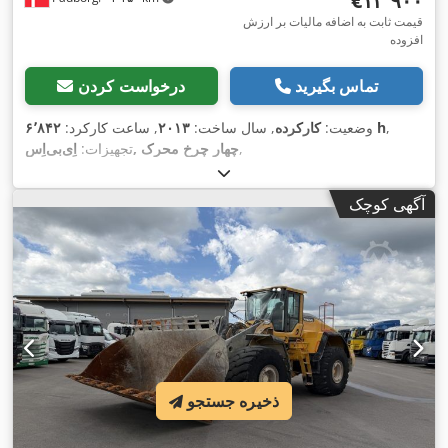
‎€۱۳٬۹۰۰
قیمت ثابت به اضافه مالیات بر ارزش
افزوده
تماس بگیرید
درخواست کردن
,
۶٬۸۴۲ h
وضعیت:
کارکرده
, سال ساخت:
۲۰۱۳
, ساعت کارکرد:
,
اِی‌بی‌اِس‎, چهار چرخ محرک
تجهیزات:
آگهی کوچک
ذخیره جستجو