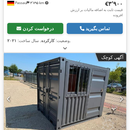
‎€۳٬۹۰۰
Passau
۳٬۷۹۵ km
قیمت ثابت به اضافه مالیات بر ارزش
افزوده
تماس بگیرید
درخواست کردن
,
وضعیت:
کارکرده
, سال ساخت:
۲۰۲۱
آگهی کوچک