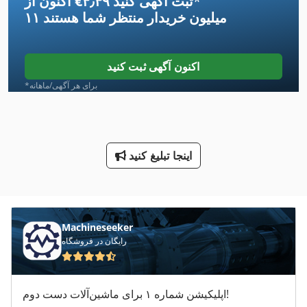
*
اکنون از ‎€۴٫۴۹ ثبت آگهی کنید
۱۱ میلیون خریدار
منتظر شما هستند
Ng 200
R 706
اکنون آگهی ثبت کنید
Rlu 210
*برای هر آگهی/ماهانه
Tur 560
V تيغه
اینجا تبلیغ کنید
تراش 16 K 20
جدا کننده تراشه
راهنمای و راهنمایی تا 500 Mm ماشین تراش دوک نخ ریسی
Machineseeker
رایگان در فروشگاه
صفحه جعبه
طرف لودر
اپلیکیشن شماره ۱ برای ماشین‌آلات دست دوم!