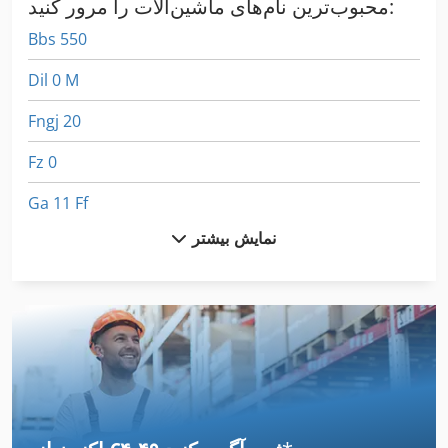
محبوب‌ترین نام‌های ماشین‌آلات را مرور کنید:
Bbs 550
Dil 0 M
Fngj 20
Fz 0
Ga 11 Ff
نمایش بیشتر
German
Gl 172
International 434
Kgs 1670
Meh 5 2 1 8 B
Mvh 5 1 4 B