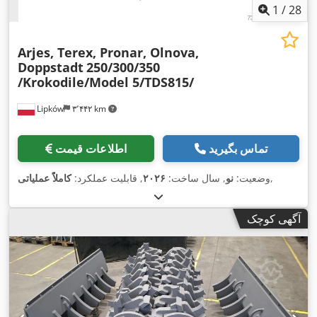
1
/
28
Arjes, Terex, Pronar, Olnova,
Doppstadt
250/300/350
/Krokodile/Model 5/TDS815/
Lipków
۳٬۴۴۲ km
تماس بگیرید
اطلاعات قیمت
,
وضعیت:
نو
, سال ساخت:
۲۰۲۶
, قابلیت عملکرد:
کاملاً عملیاتی
آگهی کوچک