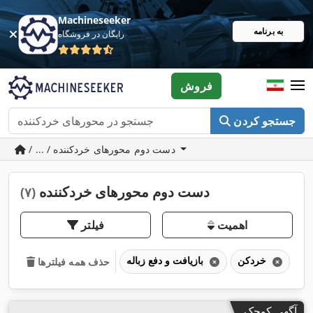
Machineseeker
به برنامه
رایگان در فروشگاه
فروش
جستجو کردن
/ ... / دست دوم محورهای خردکننده
دست دوم محورهای خردکننده
(۷)
اهمیت
فیلتر
خردکن
بازیافت و دفع زباله
حذف همه فیلترها
آگهی کوچک