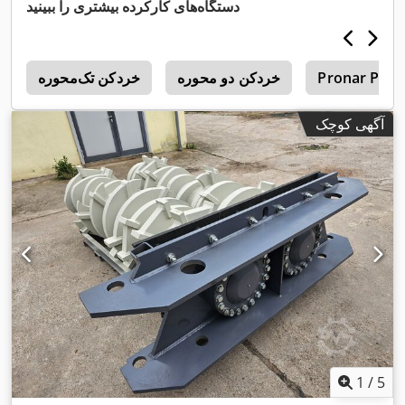
دستگاه‌های کارکرده بیشتری را ببینید
Pronar Puv 
خردکن دو محوره
خردکن تک‌محوره
6
آگهی کوچک
1
/
5