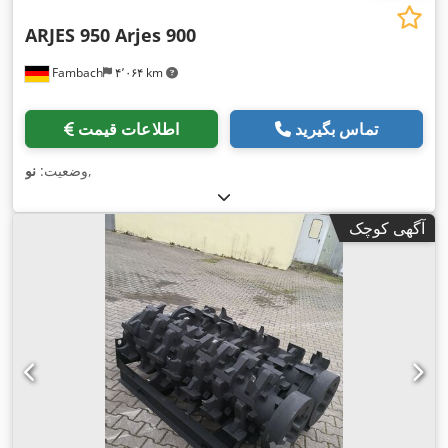
ARJES 950 Arjes 900
Fambach
۴٬۰۶۴ km
تماس بگیرید
اطلاعات قیمت
,
وضعیت:
نو
آگهی کوچک