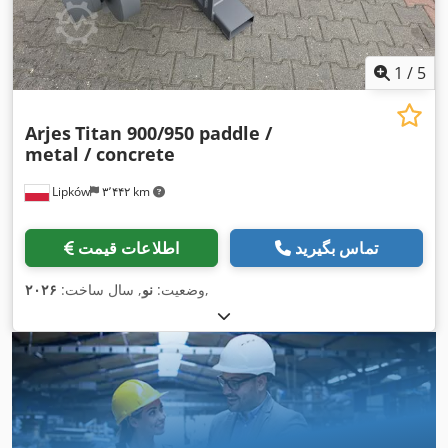
1
/
5
Arjes
Titan 900/950 paddle /
metal / concrete
Lipków
۳٬۴۴۲ km
تماس بگیرید
اطلاعات قیمت
,
وضعیت:
نو
, سال ساخت:
۲۰۲۶