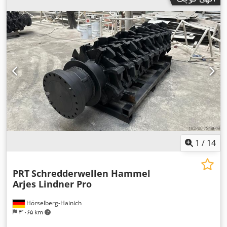
1
/
14
PRT
Schredderwellen Hammel
Arjes Lindner Pro
Hörselberg-Hainich
۴٬۰۶۵ km