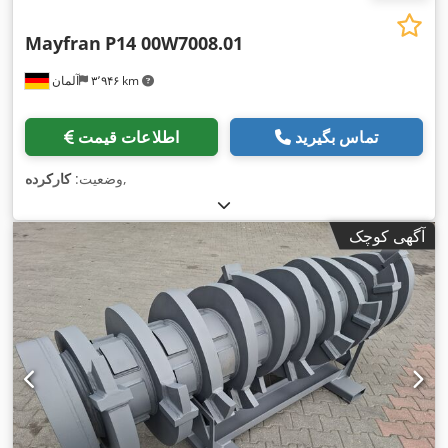
Mayfran
P14 00W7008.01
۳٬۹۴۶ km
آلمان
تماس بگیرید
اطلاعات قیمت
,
وضعیت:
کارکرده
آگهی کوچک