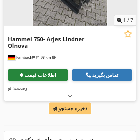
1
/
7
Hammel 750- Arjes Lindner
Olnova
Fambach
۴٬۰۶۴ km
تماس بگیرید
اطلاعات قیمت
,
وضعیت:
نو
ذخیره جستجو
دست دوم محورهای خردکننده