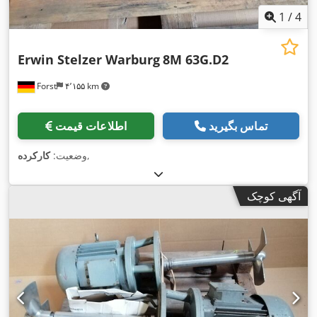
1
/
4
Erwin Stelzer Warburg
8M 63G.D2
Forst
۴٬۱۵۵ km
تماس بگیرید
اطلاعات قیمت
,
وضعیت:
کارکرده
آگهی کوچک