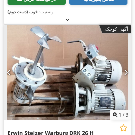
,
وضعیت:
خوب (دست دوم)
آگهی کوچک
1
/
3
Erwin Stelzer Warburg
DRK 26 H