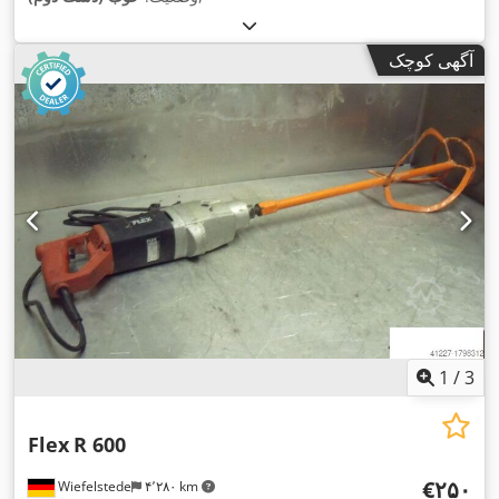
آگهی کوچک
1
/
3
Flex
R 600
‎€۲۵۰
Wiefelstede
۴٬۲۸۰ km