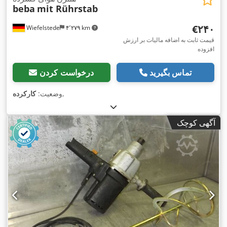
beba
mit Rührstab
‎€۲۴۰
Wiefelstede
۴٬۲۷۹ km
قیمت ثابت به اضافه مالیات بر ارزش
افزوده
تماس بگیرید
درخواست کردن
,
وضعیت:
کارکرده
آگهی کوچک