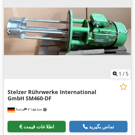
1
/
5
Stelzer Rührwerke International
GmbH
SM460-DF
Forst
۴٬۱۵۵ km
تماس بگیرید
اطلاعات قیمت