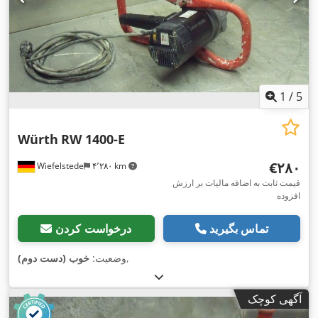
1
/
5
Würth
RW 1400-E
‎€۲۸۰
Wiefelstede
۴٬۲۸۰ km
قیمت ثابت به اضافه مالیات بر ارزش
افزوده
تماس بگیرید
درخواست کردن
,
وضعیت:
خوب (دست دوم)
آگهی کوچک