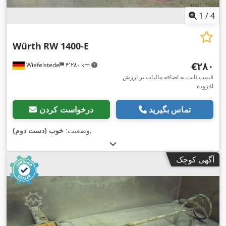
1
/
4
Würth
RW 1400-E
‎€۲۸۰
Wiefelstede
۴٬۲۸۰ km
قیمت ثابت به اضافه مالیات بر ارزش
افزوده
تماس بگیرید
درخواست کردن
,
وضعیت:
خوب (دست دوم)
آگهی کوچک