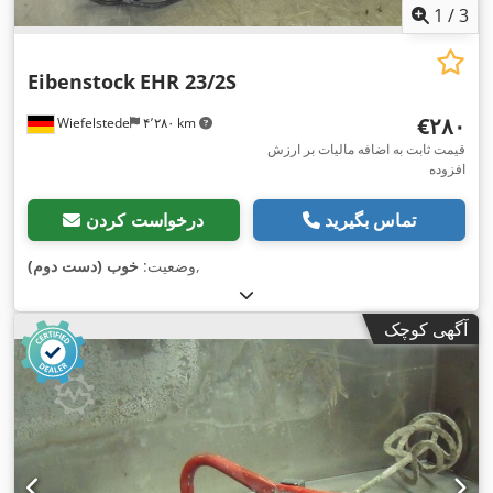
1
/
3
Eibenstock
EHR 23/2S
‎€۲۸۰
Wiefelstede
۴٬۲۸۰ km
قیمت ثابت به اضافه مالیات بر ارزش
افزوده
تماس بگیرید
درخواست کردن
,
وضعیت:
خوب (دست دوم)
آگهی کوچک