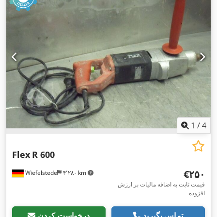
1
/
4
Flex
R 600
‎€۲۵۰
Wiefelstede
۴٬۲۸۰ km
قیمت ثابت به اضافه مالیات بر ارزش
افزوده
تماس بگیرید
درخواست کردن