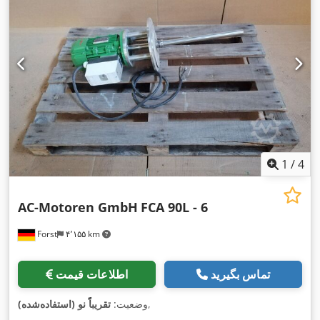
1
/
4
AC-Motoren GmbH
FCA 90L - 6
Forst
۴٬۱۵۵ km
تماس بگیرید
اطلاعات قیمت
,
وضعیت:
تقریباً نو (استفاده‌شده)