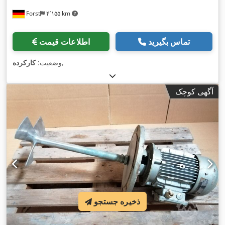
Forst
۴٬۱۵۵ km
تماس بگیرید
اطلاعات قیمت
,
وضعیت:
کارکرده
آگهی کوچک
ذخیره جستجو