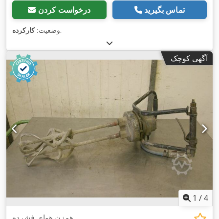
تماس بگیرید
درخواست کردن
,
وضعیت:
کارکرده
آگهی کوچک
1
/
4
همزن هوای فشرده