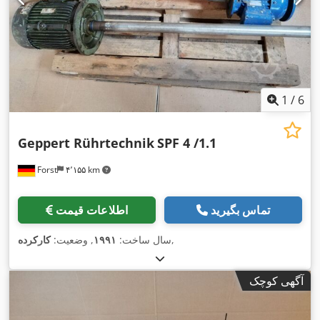
1
/
6
Geppert Rührtechnik
SPF 4 /1.1
Forst
۴٬۱۵۵ km
تماس بگیرید
اطلاعات قیمت
,
سال ساخت:
۱۹۹۱
, وضعیت:
کارکرده
آگهی کوچک