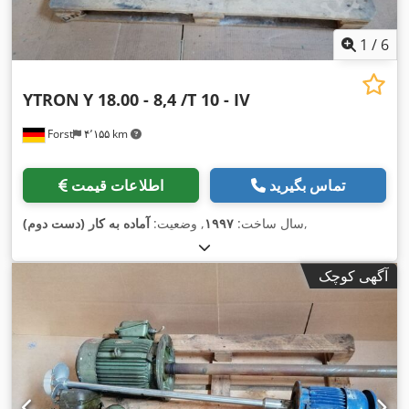
1
/
6
YTRON
Y 18.00 - 8,4 /T 10 - IV
Forst
۴٬۱۵۵ km
تماس بگیرید
اطلاعات قیمت
,
سال ساخت:
۱۹۹۷
, وضعیت:
آماده به کار (دست دوم)
آگهی کوچک