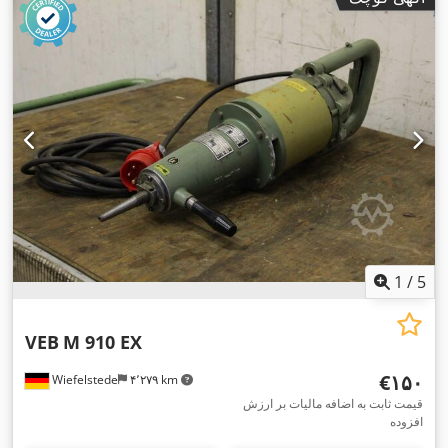
1
/
5
VEB
M 910 EX
‎€۱۵۰
Wiefelstede
۴٬۲۷۹ km
قیمت ثابت به اضافه مالیات بر ارزش
افزوده