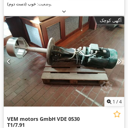
,
وضعیت:
خوب (دست دوم)
آگهی کوچک
1
/
4
VEM motors GmbH
VDE 0530
T1/7.91