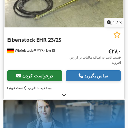
1
/
3
Eibenstock
EHR 23/2S
‎€۲۸۰
Wiefelstede
۴٬۲۸۰ km
قیمت ثابت به اضافه مالیات بر ارزش
افزوده
تماس بگیرید
درخواست کردن
,
وضعیت:
خوب (دست دوم)