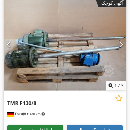
آگهی کوچک
1
/
3
TMR
F130/8
Forst
۴٬۱۵۵ km