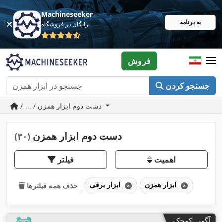
Machineseeker
به برنامه
رایگان در فروشگاه
فروش
جستجو کردن
/ ... / دست دوم ابزار همزن
دست دوم ابزار همزن
(۳۰)
اهمیت
فیلتر
ابزار همزن
ابزار برقی
حذف همه فیلترها
آگهی کوچک