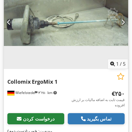
1
/
5
Collomix
ErgoMix 1
‎€۲۵۰
Wiefelstede
۴٬۲۸۰ km
قیمت ثابت به اضافه مالیات بر ارزش
افزوده
تماس بگیرید
درخواست کردن
,
وضعیت:
خوب (دست دوم)