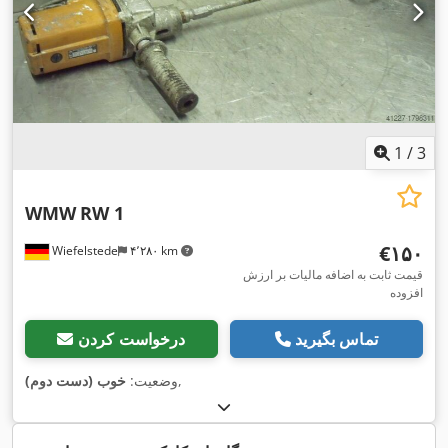
1
/
3
WMW
RW 1
‎€۱۵۰
Wiefelstede
۴٬۲۸۰ km
قیمت ثابت به اضافه مالیات بر ارزش
افزوده
تماس بگیرید
درخواست کردن
,
وضعیت:
خوب (دست دوم)