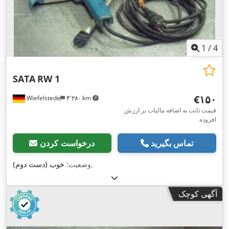
1
/
4
SATA
RW 1
‎€۱۵۰
Wiefelstede
۴٬۲۸۰ km
قیمت ثابت به اضافه مالیات بر ارزش
افزوده
تماس بگیرید
درخواست کردن
,
وضعیت:
خوب (دست دوم)
آگهی کوچک