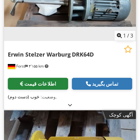
1
/
3
Erwin Stelzer Warburg
DRK64D
Forst
۴٬۱۵۵ km
تماس بگیرید
اطلاعات قیمت
,
وضعیت:
خوب (دست دوم)
آگهی کوچک