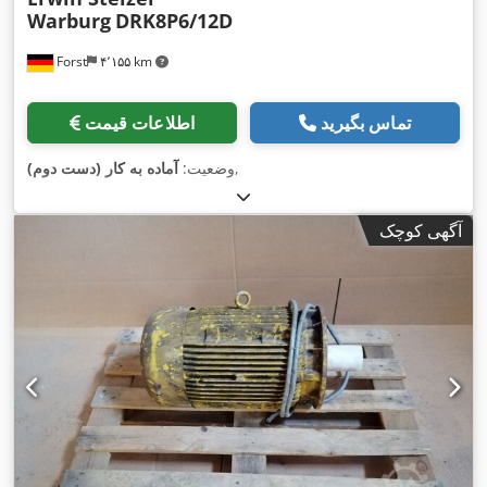
Warburg
DRK8P6/12D
Forst
۴٬۱۵۵ km
تماس بگیرید
اطلاعات قیمت
,
وضعیت:
آماده به کار (دست دوم)
آگهی کوچک