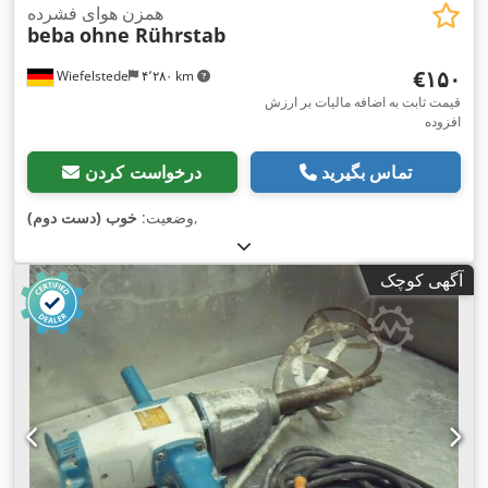
همزن هوای فشرده
beba
ohne Rührstab
‎€۱۵۰
Wiefelstede
۴٬۲۸۰ km
قیمت ثابت به اضافه مالیات بر ارزش
افزوده
تماس بگیرید
درخواست کردن
,
وضعیت:
خوب (دست دوم)
آگهی کوچک