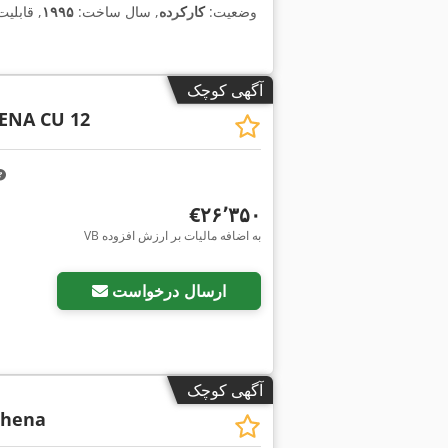
وضعیت:
کارکرده
, سال ساخت:
۱۹۹۵
, قابلی
آگهی کوچک
ENA CU 12
‎€۲۶٬۳۵۰
VB به اضافه مالیات بر ارزش افزوده
ارسال درخواست
آگهی کوچک
thena