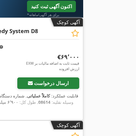
اکنون آگهی ثبت کنید
*برای هر آگهی/ماهانه
آگهی کوچک
edy System D8
‎€۶۹٬۰۰۰
EXW قیمت ثابت به اضافه مالیات بر
ارزش افزوده
ارسال درخواست
, قابلیت عملکرد:
کاملاً عملیاتی
, شماره دستگاه
وسیله نقلیه:
08614
, طول کل:
۶٬۹۰۰ میلی‌متر
آگهی کوچک