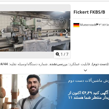
Fickert
FKBS/B
Mutterstadt
۴٬۱۷۶ 
1
/
7
ر (دست دوم)
, قابلیت عملکرد:
بررسی‌نشده
, شماره دستگاه/وسیله نقلیه:
24/44
وش ماشین‌آلات دست دوم
‎€۴٫۴۹ ثبت آگهی کنید
یدار
منتظر شما هستند