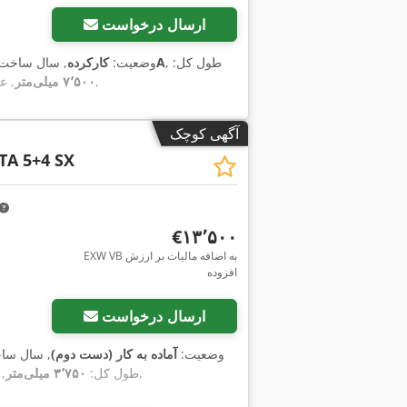
ارسال درخواست
, طول کل:
02/96088A
وضعیت:
کارکرده
, سال ساخت
,
۷٬۵۰۰ میلی‌متر
, ع
آگهی کوچک
TA 5+4 SX
‎€۱۳٬۵۰۰
EXW VB به اضافه مالیات بر ارزش
افزوده
ارسال درخواست
وضعیت:
آماده به کار (دست دوم)
, سال سا
,
طول کل:
۳٬۷۵۰ میلی‌متر
,