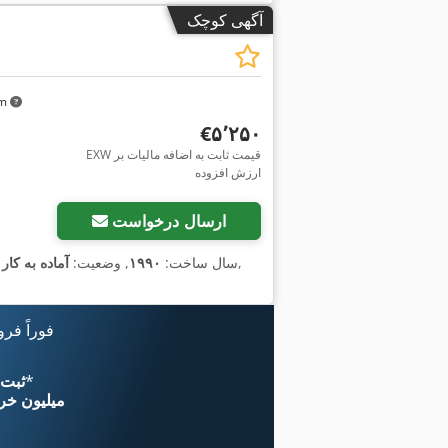
آگهی کوچک
km
‎€۵٬۲۵۰
EXW قیمت ثابت به اضافه مالیات بر
ارزش افزوده
ارسال درخواست
,
سال ساخت:
۱۹۹۰
, وضعیت:
آماده به کا
فوراً فر
*
اکنون از 
۱۱ میلیون خر