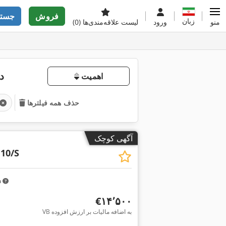
فروش
جستج
زبان
منو
ورود
لیست علاقه‌مندی‌ها
(0)
د
اهمیت
حذف همه فیلترها
آگهی کوچک
 10/S
m
‎€۱۴٬۵۰۰
VB به اضافه مالیات بر ارزش افزوده