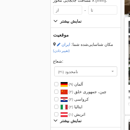
مسافت جابجایی محور X [mm]:
-
نمایش بیشتر
موقعیت
مکان شناسایی‌شده شما:
ایران
(تغییر دادن)
شعاع:
نامحدود
(۲۱)
آلمان
(۹)
چین، جمهوری خلق
(۲)
کرواسی
(۲)
ایتالیا
(۲)
اتریش
(۱)
نمایش بیشتر