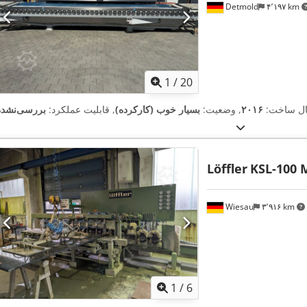
Detmold
۴٬۱۹۷ km
1
/
20
ل ساخت:
۲۰۱۶
, وضعیت:
بسیار خوب (کارکرده)
, قابلیت عملکرد:
بررسی‌نشده
Löffler
KSL-100 
Wiesau
۳٬۹۱۶ km
1
/
6