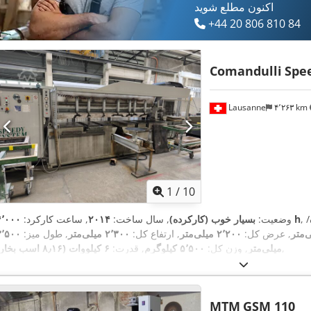
اکنون مطلع شوید
+44 20 806 810 84
Comandulli
Spe
Lausanne
۴٬۲۶۳ km
1
/
10
/
۴٬۰۰۰ h
وضعیت:
بسیار خوب (کارکرده)
, سال ساخت:
۲۰۱۴
, ساعت کارکرد:
, عرض کل:
۲٬۲۰۰ میلی‌متر
, ارتفاع کل:
۲٬۳۰۰ میلی‌متر
, طول میز:
۳٬۵۰۰
,
میلی‌متر
, وزن کل:
۵٬۵۰۰ کیلوگرم
, قدرت:
۶ کیلووات (۸٫۱۶ اسب بخار)
MTM
GSM 110