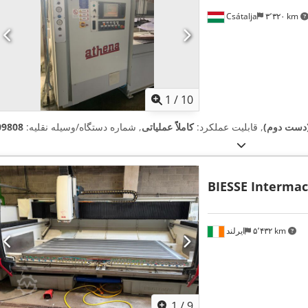
Csátalja
۳٬۳۲۰ km
1
/
10
 (دست دوم)
, قابلیت عملکرد:
کاملاً عملیاتی
, شماره دستگاه/وسیله نقلیه:
09808
BIESSE Intermac
۵٬۴۳۲ km
ایرلند
1
/
9