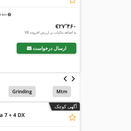
۴۹ km
‎€۲۷٬۴۶۰
VB به اضافه مالیات بر ارزش افزوده
درخواست تصاویر بیشتر
ارسال درخواست
Grinding
Mtm
آگهی کوچک
 7 + 4 DX