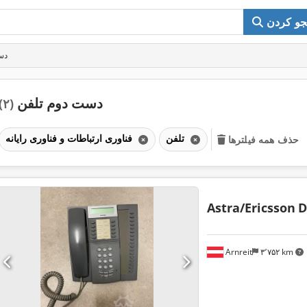
و کردن
دس
دست دوم تلفن
(۲)
تلفن
فناوری ارتباطات و فناوری رایانه
حذف همه فیلترها
Astra/Ericsson
D
Arnreit
۳٬۷۵۲ km