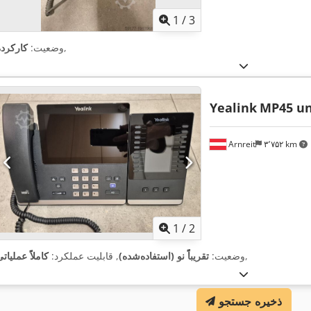
1
/
3
,
وضعیت:
کارکرده
Yealink
MP45 u
Arnreit
۳٬۷۵۲ km
1
/
2
,
وضعیت:
تقریباً نو (استفاده‌شده)
, قابلیت عملکرد:
کاملاً عملیات
ذخیره جستجو