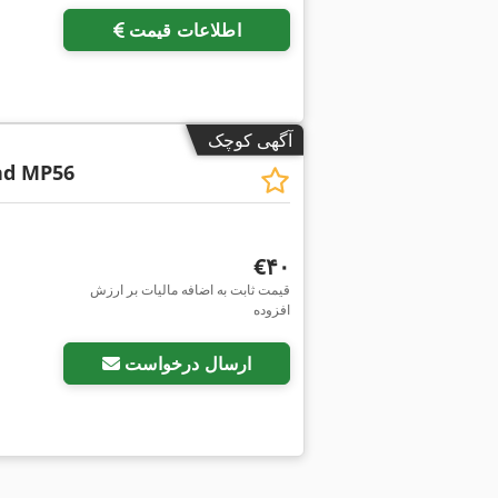
اطلاعات قیمت
آگهی کوچک
nd MP56
‎€۴۰
قیمت ثابت به اضافه مالیات بر ارزش
افزوده
درخواست تصاویر بیشتر
ارسال درخواست