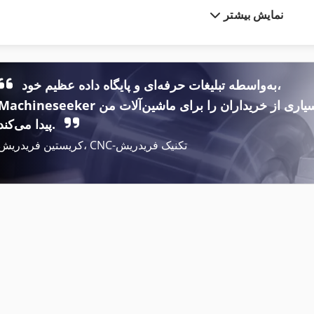
نمایش بیشتر
International 1055
International 584
International 1460
Meh 5 2 1 8 B
International 1480
Tak 18
به‌واسطه تبلیغات حرفه‌ای و پایگاه داده عظیم خود،
Machineseeker بسیاری از خریداران را برای ماشین‌آلات م
International 1486
Tb 53 Fr
پیدا می‌کند.
کریستین فریدریش، CNC-تکنیک فریدریش