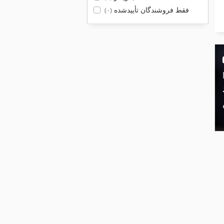
فقط فروشندگان تأییدشده
(۰)
ن