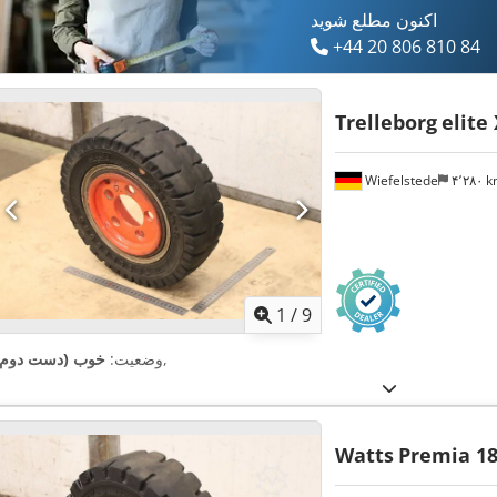
اکنون مطلع شوید
+44 20 806 810 84
Trelleborg
elite
Wiefelstede
۴٬۲۸۰ 
1
/
9
,
وضعیت:
خوب (دست دوم)
Watts
Premia 18