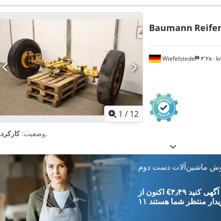
Baumann
Reife
Wiefelstede
۴٬۲۸۰ 
1
/
12
,
وضعیت:
کارکرده
وش ماشین‌آلات دست دوم
‎€۴٫۴۹ ثبت آگهی کنید
یدار
منتظر شما هستند