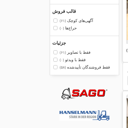
قالب فروش
آگهی‌های کوچک
(۶۱)
حراج‌ها
(۰)
جزئیات
فقط با تصاویر
(۶۱)
فقط با ویدئو
(۰)
فقط فروشندگان تأییدشده
(۵۸)
Fraes Fritz
پشته شروع
رطوبت ساز
دکل حفا