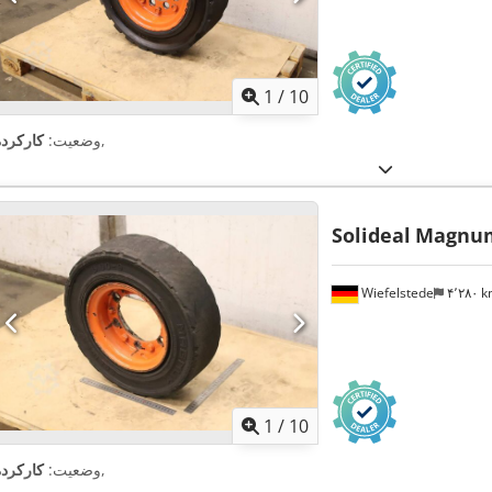
1
/
10
,
وضعیت:
کارکرده
Solideal
Magnum
Wiefelstede
۴٬۲۸۰ 
1
/
10
,
وضعیت:
کارکرده