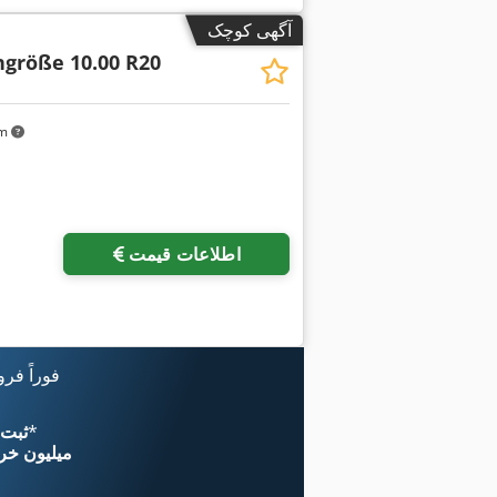
آگهی کوچک
ngröße 10.00 R20
km
اطلاعات قیمت
فوراً فر
*
اکنون از 
۱۱ میلیون خر