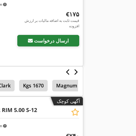
km
‎€۱۷۵
قیمت ثابت به اضافه مالیات بر ارزش
افزوده
ارسال درخواست
Clark
Kgs 1670
Magnum
آگهی کوچک
2 RIM 5.00 S-12
km
‎€۲۴۰