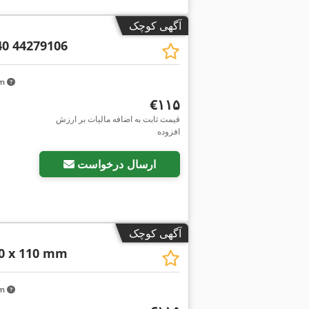
آگهی کوچک
40 44279106
km
‎€۱۱۵
قیمت ثابت به اضافه مالیات بر ارزش
افزوده
ارسال درخواست
آگهی کوچک
0 x 110 mm
km