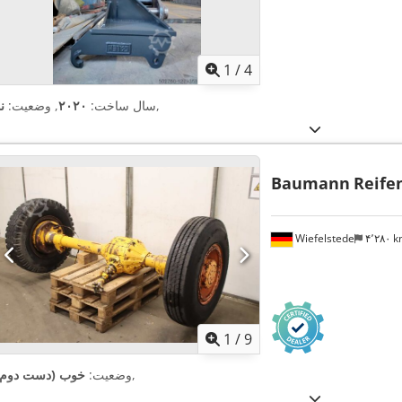
1
/
4
,
سال ساخت:
۲۰۲۰
, وضعیت:
ن
Baumann
Reife
Wiefelstede
۴٬۲۸۰ 
1
/
9
,
وضعیت:
خوب (دست دوم)