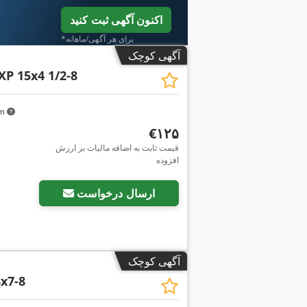
اکنون آگهی ثبت کنید
*برای هر آگهی/ماهانه
آگهی کوچک
 XP 15x4 1/2-8
km
‎€۱۲۵
قیمت ثابت به اضافه مالیات بر ارزش
افزوده
ارسال درخواست
آگهی کوچک
x7-8