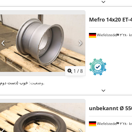
Mefro
14x20 ET-
Wiefelstede
۴٬۲۸۰ 
1
/
8
,
وضعیت:
خوب (دست دوم)
unbekannt
Ø 55
Wiefelstede
۴٬۲۸۰ 