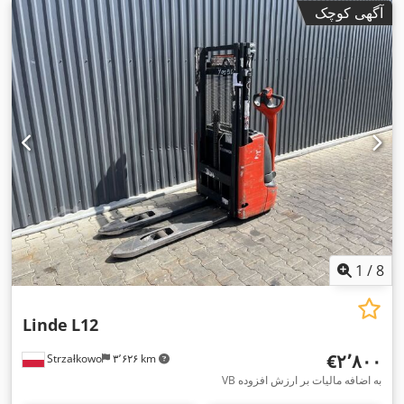
آگهی کوچک
1
/
8
Linde
L12
‎€۲٬۸۰۰
Strzałkowo
۳٬۶۲۶ km
VB به اضافه مالیات بر ارزش افزوده