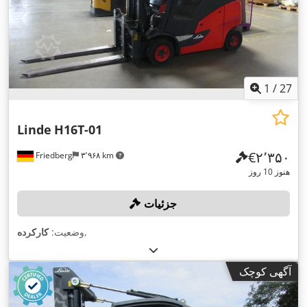
1
/
27
Linde
H16T-01
‎€۲٬۳۵۰
Friedberg
۳٬۹۶۸ km
هنوز 10 روز
جزئیات
,
وضعیت:
کارکرده
آگهی کوچک