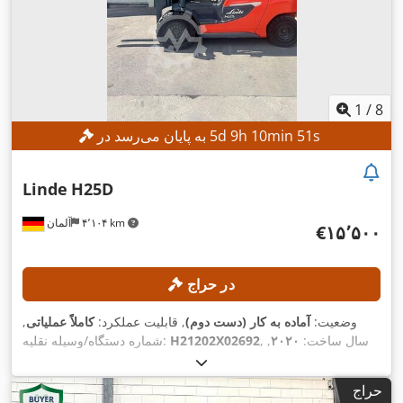
1
/
8
s
49
min
10
h
9
d
5
به پایان می‌رسد در
Linde
H25D
۴٬۱۰۴ km
آلمان
‎€۱۵٬۵۰۰
در حراج
وضعیت:
آماده به کار (دست دوم)
, قابلیت عملکرد:
کاملاً عملیاتی
,
, سال ساخت:
۲۰۲۰
,
H21202X02692
شماره دستگاه/وسیله نقلیه:
, ظرفیت بار:
۲٬۵۰۰ کیلوگرم
, ارتفاع بالابری:
۵٬۰۶۱ h
ساعت کارکرد:
۴٬۶۱۰ میلی‌متر
, برداشت آزاد:
۱٬۳۹۴ میلی‌متر
, نوع سوخت:
دیزل
,
حراج
,
نوع دکل:
تریپلکس
, ارتفاع سازه:
۲٬۱۳۴ میلی‌متر