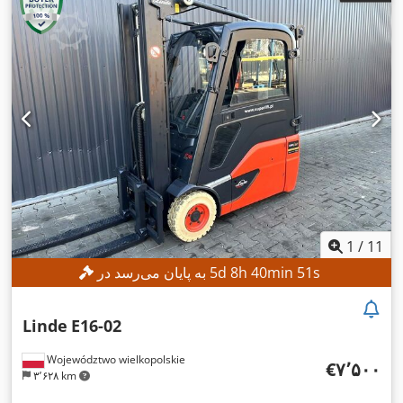
1
/
11
s
49
min
40
h
8
d
5
به پایان می‌رسد در
Linde
E16-02
Województwo wielkopolskie
‎€۷٬۵۰۰
۳٬۶۲۸ km