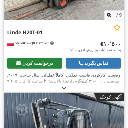
1
/
9
Linde
H20T-01
‎€۱۰٬۵۰۰
Strzałkowo
۳٬۶۲۶ km
VB به اضافه مالیات بر ارزش افزوده
تماس بگیرید
درخواست کردن
وضعیت:
کارکرده
, قابلیت عملکرد:
کاملاً عملیاتی
, سال ساخت:
۲۰۱۹
,
, ظرفیت بار:
۲٬۰۰۰ کیلوگرم
, ارتفاع بالابری:
۹٬۶۰۵ h
ساعت کارکرد:
۴٬۶۲۵ میلی‌متر
, برداشت آزاد:
۱٬۵۱۹ میلی‌متر
, نوع سوخت:
گاز
, نوع
دکل:
تریپلکس
, ارتفاع سازه:
۲٬۱۲۱ میلی‌متر
, نوع سیستم انتقال
آگهی کوچک
,
Treibgas
قدرت: