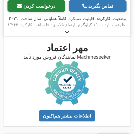
تماس بگیرید
درخواست کردن
وضعیت:
کارکرده
, قابلیت عملکرد:
کاملاً عملیاتی
, سال ساخت:
۲۰۲۱
,
, ظرفیت بار:
۱٬۰۰۰ کیلوگرم
, ارتفاع بالابری:
۱٬۲۶۳ h
ساعت کارکرد:
۱٬۴۶۲ میلی‌متر
, نوع سوخت:
برقی
, نوع دکل:
سیمپلکس
, ارتفاع
,
Elektro
, نوع سیستم انتقال قدرت:
سازه:
۱٬۹۴۰ میلی‌متر
مهر اعتماد
نمایندگان فروش مورد تأیید Machineseeker
اطلاعات بیشتر هم‌اکنون