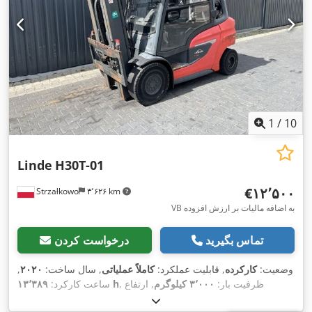
1
/
10
Linde
H30T-01
‎€۱۲٬۵۰۰
Strzałkowo
۳٬۶۲۶ km
VB به اضافه مالیات بر ارزش افزوده
تماس بگیرید
درخواست کردن
وضعیت:
کارکرده
, قابلیت عملکرد:
کاملاً عملیاتی
, سال ساخت:
۲۰۲۰
,
, ظرفیت بار:
۳٬۰۰۰ کیلوگرم
, ارتفاع
۱۳٬۳۸۹ h
ساعت کارکرد:
بالابری:
۵٬۴۸۰ میلی‌متر
, برداشت آزاد:
۱٬۷۵۵ میلی‌متر
, نوع سوخت: