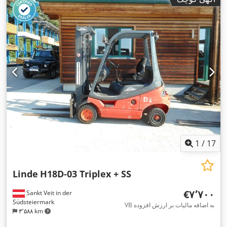
,
یدک‌کش, جابجایی جانبی, روشنایی, چنگال پالت
1
/
17
Linde
H18D-03 Triplex + SS
‎€۷٬۷۰۰
Sankt Veit in der
Südsteiermark
VB به اضافه مالیات بر ارزش افزوده
۳٬۵۸۸ km