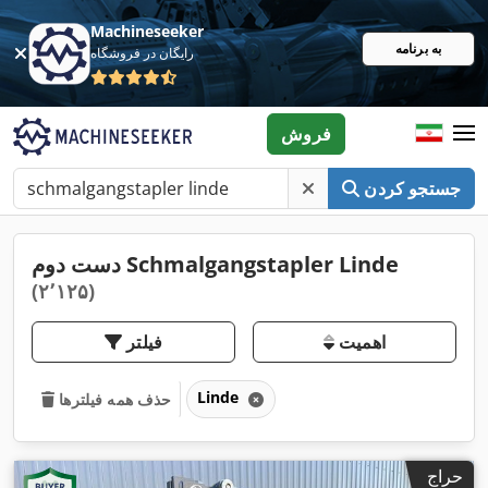
Machineseeker
به برنامه
رایگان در فروشگاه
فروش
جستجو کردن
دست دوم Schmalgangstapler Linde
(۲٬۱۲۵)
اهمیت
فیلتر
Linde
حذف همه فیلترها
حراج