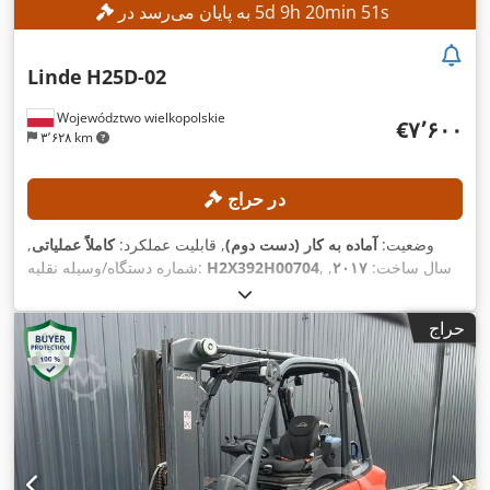
s
49
min
20
h
9
d
5
به پایان می‌رسد در
Linde
H25D-02
Województwo wielkopolskie
‎€۷٬۶۰۰
۳٬۶۲۸ km
در حراج
وضعیت:
آماده به کار (دست دوم)
, قابلیت عملکرد:
کاملاً عملیاتی
,
, سال ساخت:
۲۰۱۷
,
H2X392H00704
شماره دستگاه/وسیله نقلیه:
, ظرفیت بار:
۲٬۵۰۰ کیلوگرم
, ارتفاع
۱۳٬۷۱۸ h
ساعت کارکرد:
بالابری:
۳٬۴۵۰ میلی‌متر
, نوع سوخت:
دیزل
, نوع دکل:
سیمپلکس
,
حراج
,
ارتفاع سازه:
۲٬۳۷۷ میلی‌متر