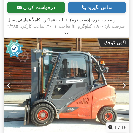
تماس بگیرید
درخواست کردن
وضعیت:
خوب (دست دوم)
, قابلیت عملکرد:
کاملاً عملیاتی
, سال
, ظرفیت بار:
۱٬۸۰۰ کیلوگرم
,
۹٬۲۸۵ h
ساخت:
۲۰۰۱
, ساعت کارکرد:
ارتفاع بالابری:
۴٬۶۰۰ میلی‌متر
, نوع سوخت:
دیزل
, نوع دکل:
تریپلکس
, قدرت:
۲۷ کیلووات (۳۶٫۷۱ اسب بخار)
, ارتفاع کل:
۲٬۱۲۰
آگهی کوچک
,
میلی‌متر
, تجهیزات:
جابجایی جانبی, روشنایی
1
/
16