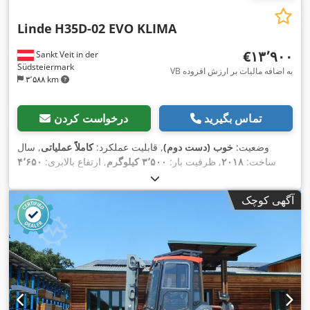
Linde
H35D-02 EVO KLIMA
‎€۱۳٬۹۰۰
Sankt Veit in der
Südsteiermark
VB به اضافه مالیات بر ارزش افزوده
۳٬۵۸۸ km
تماس بگیرید
درخواست کردن
وضعیت:
خوب (دست دوم)
, قابلیت عملکرد:
کاملاً عملیاتی
, سال
ساخت:
۲۰۱۸
, ظرفیت بار:
۳٬۵۰۰ کیلوگرم
, ارتفاع بالابری:
۴٬۶۵۰
میلی‌متر
, نوع سوخت:
دیزل
, نوع دکل:
تریپلکس
, قدرت:
۴۴ کیلووات
(۵۹٫۸۲ اسب بخار)
, تجهیزات:
اتصال یدک‌کش, تهویه مطبوع, جابجایی
آگهی کوچک
,
جانبی, روشنایی, چنگال پالت, گرم‌کن صندلی