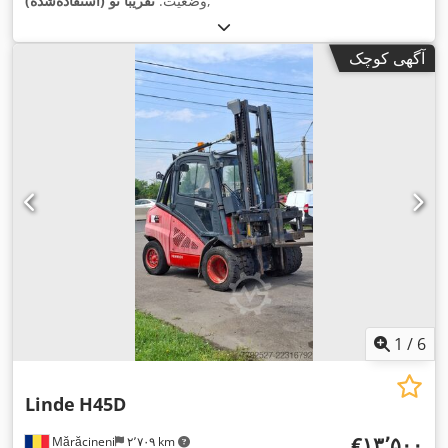
,
وضعیت:
تقریباً نو (استفاده‌شده)
آگهی کوچک
1
/
6
Linde
H45D
‎€۱۳٬۵۰۰
Mărăcineni
۲٬۷۰۹ km