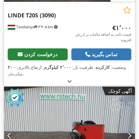
LINDE
T20S (3090)
‎€۱٬۰۰۰
Tatabánya
۳٬۴۰۵ km
قیمت ثابت به اضافه مالیات بر ارزش
افزوده
تماس بگیرید
درخواست کردن
وضعیت:
کارکرده
, ظرفیت بار:
۲٬۰۰۰ کیلوگرم
, ارتفاع بالابری:
۲۰۰
,
میلی‌متر
آگهی کوچک