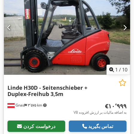
1
/
10
Linde
H30D - Seitenschieber +
Duplex-Freihub 3,5m
‎€۱۰٬۹۹۹
Gnas
۳٬۵۷۵ km
VB به اضافه مالیات بر ارزش افزوده
تماس بگیرید
درخواست کردن