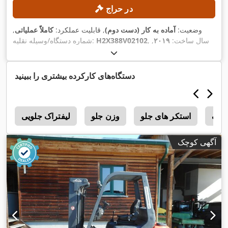
در حراج
وضعیت:
آماده به کار (دست دوم)
, قابلیت عملکرد:
کاملاً عملیاتی
,
, سال ساخت:
۲۰۱۹
,
H2X388V02102
شماره دستگاه/وسیله نقلیه:
, ظرفیت بار:
۵٬۰۰۰ کیلوگرم
, ارتفاع
۱۲٬۷۳۰ h
ساعت کارکرد:
بالابری:
۴٬۰۷۰ میلی‌متر
, نوع دکل:
دوپلکس
, وزن خالی:
۷٬۹۲۲
,
نشان CE
کیلوگرم
, تجهیزات:
دستگاه‌های کارکرده بیشتری را ببینید
تراک
استکر های جلو
وزن جلو
لیفتراک جلویی
a
آگهی کوچک