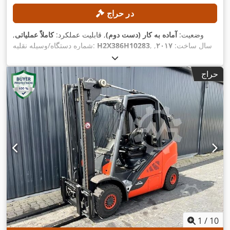
در حراج
وضعیت:
آماده به کار (دست دوم)
, قابلیت عملکرد:
کاملاً عملیاتی
,
, سال ساخت:
۲۰۱۷
,
H2X386H10283
شماره دستگاه/وسیله نقلیه:
, ارتفاع بالابری:
۴٬۶۲۵ میلی‌متر
, برداشت
۵٬۶۱۲ h
ساعت کارکرد:
آزاد:
۱٬۵۰۰ میلی‌متر
, ارتفاع سازه:
۲٬۱۲۱ میلی‌متر
, تجهیزات:
حراج
,
جابجایی جانبی
1
/
10