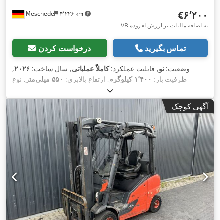
‎€۶٬۲۰۰
Meschede
۴٬۲۲۶ km
VB به اضافه مالیات بر ارزش افزوده
تماس بگیرید
درخواست کردن
وضعیت:
نو
, قابلیت عملکرد:
کاملاً عملیاتی
, سال ساخت:
۲۰۲۶
,
ظرفیت بار:
۱٬۴۰۰ کیلوگرم
, ارتفاع بالابری:
۵۵۰ میلی‌متر
, نوع
سوخت:
برقی
, طول شاخک‌ها:
۱٬۱۵۰ میلی‌متر
, نوع سیستم انتقال
,
Elektro
قدرت:
آگهی کوچک