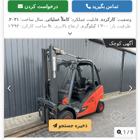
تماس بگیرید
درخواست کردن
وضعیت:
کارکرده
, قابلیت عملکرد:
کاملاً عملیاتی
, سال ساخت:
۲۰۲۱
,
, ظرفیت بار:
۱٬۲۰۰ کیلوگرم
, ارتفاع بالابری:
۱٬۲۹۲ h
ساعت کارکرد:
۲٬۰۲۴ میلی‌متر
, برداشت آزاد:
۱٬۰۱۲ میلی‌متر
, نوع سوخت:
برقی
,
نوع دکل:
دوپلکس
, ارتفاع سازه:
۱٬۴۹۰ میلی‌متر
, نوع سیستم انتقال
آگهی کوچک
,
Elektro
قدرت:
ذخیره جستجو
1
/
9