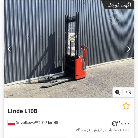
گاز
, نوع دکل:
تریپلکس
, ارتفاع سازه:
۲٬۴۶۵ میلی‌متر
, نوع سیستم
آگهی کوچک
,
Treibgas
انتقال قدرت:
1
/
9
Linde
L10B
‎€۲٬۰۰۰
Strzałkowo
۳٬۶۲۶ km
VB به اضافه مالیات بر ارزش افزوده