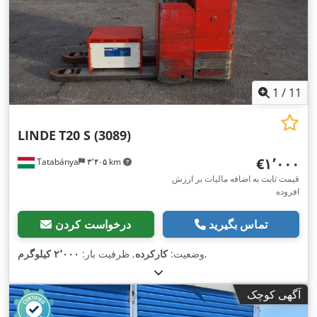
1
/
11
LINDE
T20 S (3089)
‎€۱٬۰۰۰
Tatabánya
۳٬۴۰۵ km
قیمت ثابت به اضافه مالیات بر ارزش
افزوده
تماس بگیرید
درخواست کردن
,
وضعیت:
کارکرده
, ظرفیت بار:
۲٬۰۰۰ کیلوگرم
آگهی کوچک