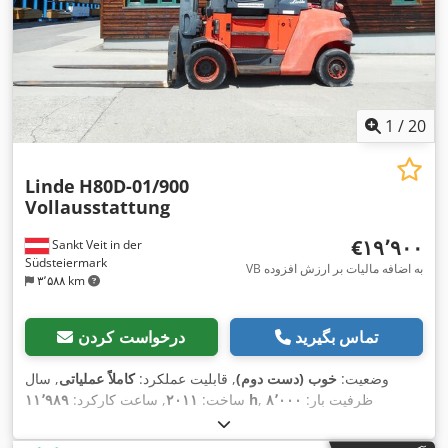
1
/
20
Linde
H80D-01/900
Vollausstattung
‎€۱۹٬۹۰۰
Sankt Veit in der
Südsteiermark
VB به اضافه مالیات بر ارزش افزوده
۳٬۵۸۸ km
تماس بگیرید
درخواست کردن
وضعیت:
خوب (دست دوم)
, قابلیت عملکرد:
کاملاً عملیاتی
, سال
, ظرفیت بار:
۸٬۰۰۰
۱۱٬۹۸۹ h
ساخت:
۲۰۱۱
, ساعت کارکرد:
کیلوگرم
, ارتفاع بالابری:
۳٬۷۵۰ میلی‌متر
, مرکز ثقل بار:
۹۰۰
میلی‌متر
, نوع سوخت:
دیزل
, نوع دکل:
دوپلکس
, قدرت:
۸۷ کیلووات