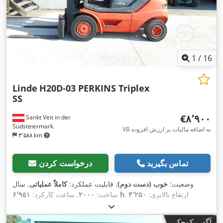
1
/
16
Linde
H20D-03 PERKINS Triplex
SS
‎€۸٬۹۰۰
Sankt Veit in der
Südsteiermark
VB به اضافه مالیات بر ارزش افزوده
۳٬۵۸۸ km
تماس بگیرید
درخواست کردن
وضعیت:
خوب (دست دوم)
, قابلیت عملکرد:
کاملاً عملیاتی
, سال
, ارتفاع بالابری:
۴٬۲۵۰
۶٬۹۵۱ h
ساخت:
۲۰۰۰
, ساعت کارکرد:
میلی‌متر
, نوع سوخت:
دیزل
, نوع دکل:
تریپلکس
, قدرت:
۳۵ کیلووات
, تجهیزات:
اتصال
Perkins
, سازنده موتور:
(۴۷٫۵۹ اسب بخار)
آگهی کوچک