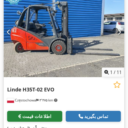
1
/
11
Linde
H35T-02 EVO
Częstochowa
۳٬۴۷۵ km
تماس بگیرید
اطلاعات قیمت