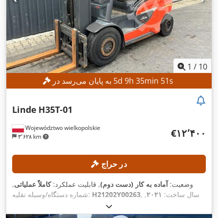
1
/
10
s
49
min
35
h
9
d
5
به پایان می‌رسد در
Linde
H35T-01
Województwo wielkopolskie
‎€۱۲٬۴۰۰
۳٬۶۲۸ km
در حراج
وضعیت:
آماده به کار (دست دوم)
, قابلیت عملکرد:
کاملاً عملیاتی
,
, سال ساخت:
۲۰۲۱
,
H21202Y00263
شماره دستگاه/وسیله نقلیه:
, ظرفیت بار:
۳٬۵۰۰ کیلوگرم
, ارتفاع بالابری:
۷٬۰۹۳ h
ساعت کارکرد:
,
۴٬۶۸۰ میلی‌متر
, نوع سوخت:
گاز
, نوع دکل:
تریپلکس