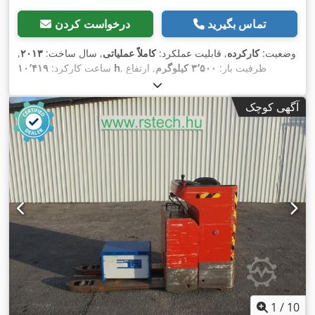
تماس بگیرید
درخواست کردن
وضعیت:
کارکرده
, قابلیت عملکرد:
کاملاً عملیاتی
, سال ساخت:
۲۰۱۳
,
, ظرفیت بار:
۳٬۵۰۰ کیلوگرم
, ارتفاع
۱۰٬۴۱۹ h
ساعت کارکرد:
بالابری:
۴٬۸۰۰ میلی‌متر
, نوع سوخت:
دیزل
, نوع دکل:
تریپلکس
,
ارتفاع سازه:
۲٬۲۰۰ میلی‌متر
, قدرت:
۴۴ کیلووات (۵۹٫۸۲ اسب
آگهی کوچک
,
Diesel
, نوع سیستم انتقال قدرت:
بخار)
1
/
10