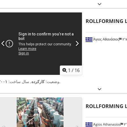
ROLLFORMING L
Άγιος Αθανάσιος
۲
1
/
16
,
وضعیت:
کارکرده
, سال ساخت:
۲۰۰۱
ROLLFORMING L
Agios Athanasios