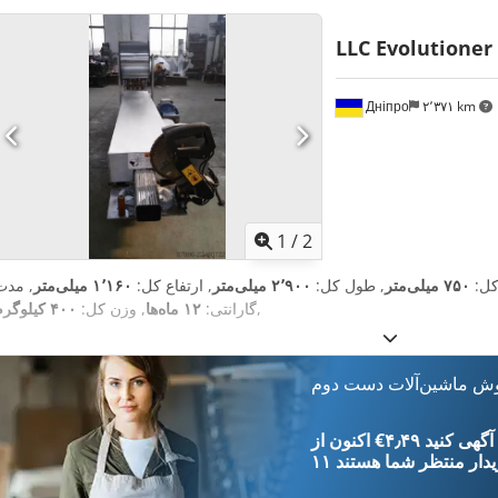
LLC Evolutioner
Дніпро
۲٬۳۷۱ km
1
/
2
کل:
۷۵۰ میلی‌متر
, طول کل:
۲٬۹۰۰ میلی‌متر
, ارتفاع کل:
۱٬۱۶۰ میلی‌متر
, مدت
,
گارانتی:
۱۲ ماه‌ها
, وزن کل:
۴۰۰ کیلوگرم
وش ماشین‌آلات دست دوم
‎€۴٫۴۹ ثبت آگهی کنید
یدار
منتظر شما هستند