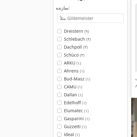
سازنده:
Dreistern
(۹)
Schlebach
(۴)
Dachpoll
(۳)
Schüco
(۳)
ARKU
(۱)
Ahrens
(۱)
Bud-Masz
(۱)
CAMU
(۱)
Dallan
(۱)
Edelhoff
(۱)
Elumatec
(۱)
Gasparini
(۱)
Guzzetti
(۱)
Ideal
(۱)