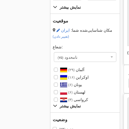
نمایش بیشتر
موقعیت
مکان شناسایی‌شده شما:
ایران
(تغییر دادن)
شعاع:
)
نامحدود
(۷۵)
آلمان
(۲۹)
اوکراین
(۱۶)
ch Dsm 1000
Schlebach
Isomat
Elumatec
یونان
(۶)
لهستان
(۶)
کرواسی
(۳)
نمایش بیشتر
وضعیت
جدید