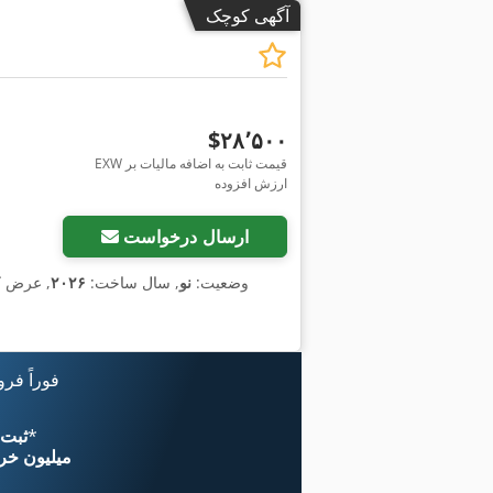
آگهی کوچک
‎$۲۸٬۵۰۰
EXW قیمت ثابت به اضافه مالیات بر
ارزش افزوده
درخواست تصاویر بیشتر
ارسال درخواست
وضعیت:
نو
, سال ساخت:
۲۰۲۶
, عرض 
فوراً فر
*
اکنون از 
۱۱ میلیون خر