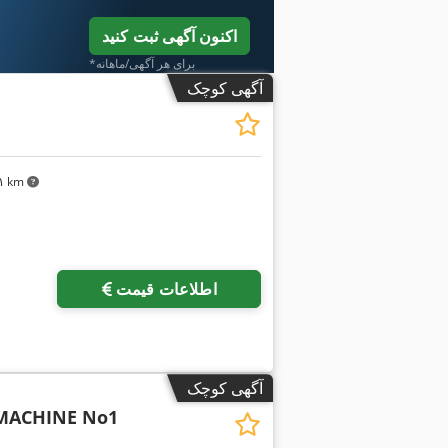
اکنون آگهی ثبت کنید
*برای هر آگهی/ماهانه
آگهی کوچک
۷۸۱ km
درخواست تص
اطلاعات قیمت
آگهی کوچک
MACHINE No1