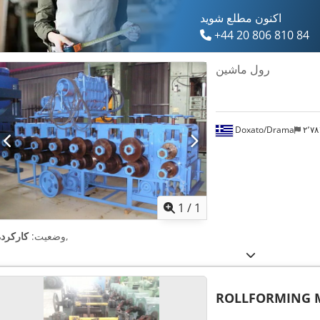
اکنون مطلع شوید
+44 20 806 810 84
رول ماشین
Doxato/Drama
۲٬
اویر بیشتر
1
/
1
,
وضعیت:
کارکرده
ROLLFORMING 