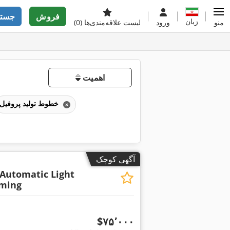
فروش
جستج
زبان
منو
ورود
لیست علاقه‌مندی‌ها
(0)
اهمیت
خطوط تولید پروفیل
آگهی کوچک
Automatic Light
aming
‎$۷۵٬۰۰۰