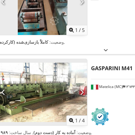
1
/
5
,
وضعیت:
کاملاً بازسازی‌شده (کارکرده
GASPARINI
M41
Matelica (MC)
۳٬۷
1
/
4
,
وضعیت:
آماده به کار (دست دوم)
, سال ساخت:
۱۹۸۹