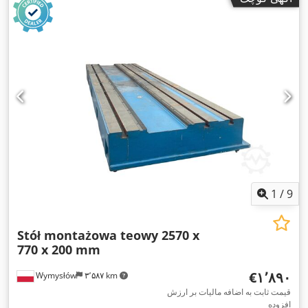
1
/
9
Stół montażowa teowy 2570 x
770 x 200 mm
‎€۱٬۸۹۰
Wymysłów
۳٬۵۸۷ km
قیمت ثابت به اضافه مالیات بر ارزش
افزوده