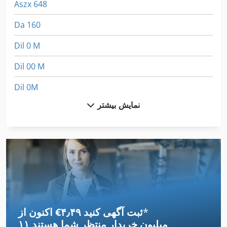
Aszx 648
Da 160
Dil 0 M
Dil 00 M
Dil 0M
نمایش بیشتر
Dsd 201
Dws 200
Ga 90 Vsd
German
Meh 5 2 1 8 B
*
اکنون از ‎€۴٫۴۹ ثبت آگهی کنید
Mvh 5 1 4 B
۱۱ میلیون خریدار
منتظر شما هستند