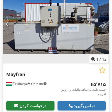
1
/
12
Mayfran
‎€۵٬۷۱۵
Tatabánya
۳٬۴۰۷ km
قیمت ثابت به اضافه مالیات بر ارزش
افزوده
تماس بگیرید
درخواست کردن