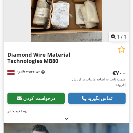
1
/
1
Diamond Wire Material
Technologies
MB80
‎€۷۰۰
Rīga
۳٬۵۴۴ km
قیمت ثابت به اضافه مالیات بر ارزش
افزوده
تماس بگیرید
درخواست کردن
,
وضعیت:
نو