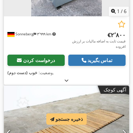
1
/
6
‎€۲٬۸۰۰
Sonneberg
۳٬۹۹۹ km
قیمت ثابت به اضافه مالیات بر ارزش
افزوده
تماس بگیرید
درخواست کردن
,
وضعیت:
خوب (دست دوم)
آگهی کوچک
ذخیره جستجو