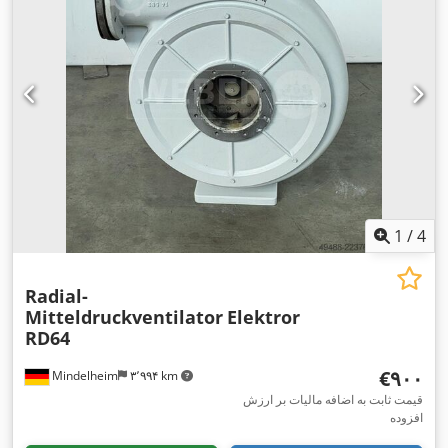
1
/
4
Radial-
Mitteldruckventilator
Elektror
RD64
‎€۹۰۰
Mindelheim
۳٬۹۹۴ km
قیمت ثابت به اضافه مالیات بر ارزش
افزوده