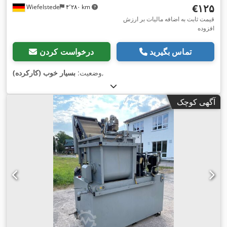
‎€۱۲۵
Wiefelstede
۴٬۲۸۰ km
قیمت ثابت به اضافه مالیات بر ارزش
افزوده
تماس بگیرید
درخواست کردن
,
وضعیت:
بسیار خوب (کارکرده)
آگهی کوچک