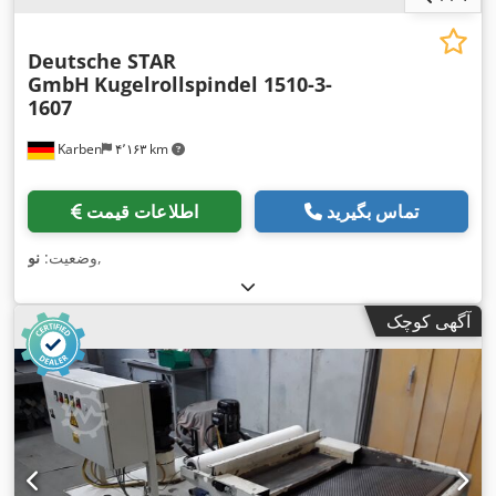
Deutsche STAR
GmbH
Kugelrollspindel 1510-3-
1607
Karben
۴٬۱۶۳ km
تماس بگیرید
اطلاعات قیمت
,
وضعیت:
نو
آگهی کوچک