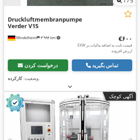
1
/
5
Druckluftmembranpumpe
Verder V15
‎€۶۰۰
Mindelheim
۳٬۹۹۴ km
EXW قیمت ثابت به اضافه مالیات بر
ارزش افزوده
تماس بگیرید
درخواست کردن
,
وضعیت:
کارکرده
آگهی کوچک