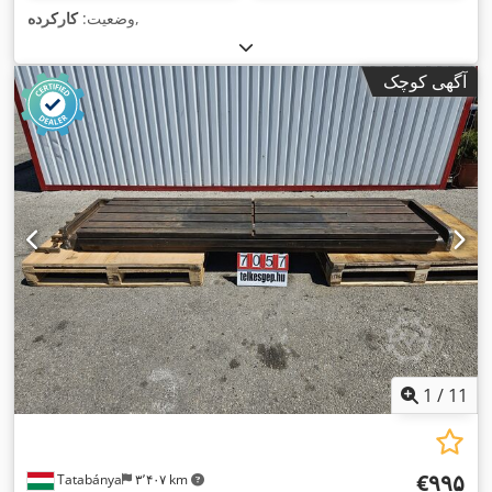
,
وضعیت:
کارکرده
آگهی کوچک
1
/
11
‎€۹۹۵
Tatabánya
۳٬۴۰۷ km