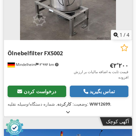
1
/
4
Ölnebelfilter
FX5002
‎€۲٬۲۰۰
Mindelheim
۳٬۹۹۴ km
قیمت ثابت به اضافه مالیات بر ارزش
افزوده
تماس بگیرید
درخواست کردن
,
WW12699
, شماره دستگاه/وسیله نقلیه:
وضعیت:
کارکرده
آگهی کوچک