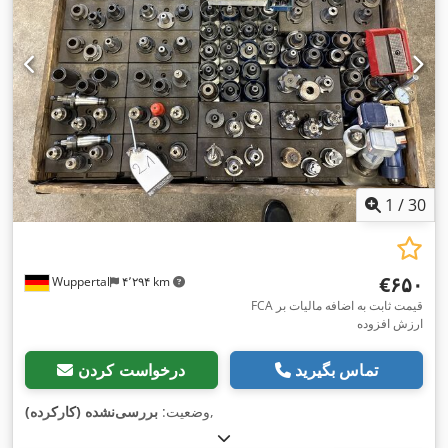
1
/
30
‎€۶۵۰
Wuppertal
۴٬۲۹۴ km
FCA قیمت ثابت به اضافه مالیات بر
ارزش افزوده
تماس بگیرید
درخواست کردن
,
وضعیت:
بررسی‌نشده (کارکرده)