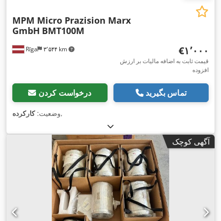
MPM Micro Prazision Marx
GmbH
BMT100M
‎€۱٬۰۰۰
Rīga
۳٬۵۴۴ km
قیمت ثابت به اضافه مالیات بر ارزش
افزوده
تماس بگیرید
درخواست کردن
,
وضعیت:
کارکرده
آگهی کوچک