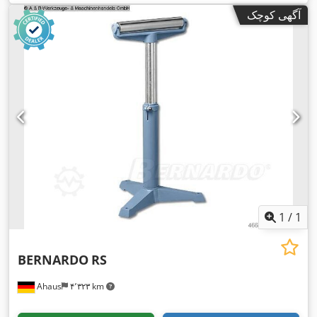
آگهی کوچک
1
/
1
BERNARDO
RS
Ahaus
۴٬۳۲۳ km