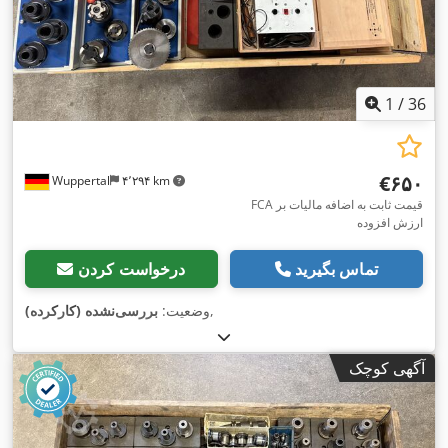
1
/
36
‎€۶۵۰
Wuppertal
۴٬۲۹۴ km
FCA قیمت ثابت به اضافه مالیات بر
ارزش افزوده
تماس بگیرید
درخواست کردن
,
وضعیت:
بررسی‌نشده (کارکرده)
آگهی کوچک