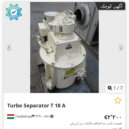
آگهی کوچک
1
/
7
Turbo Separator
T 18 A
‎€۲٬۲۰۰
Tatabánya
۳٬۴۱۰ km
قیمت ثابت به اضافه مالیات بر ارزش
افزوده