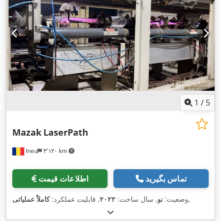
1
/
5
Mazak
LaserPath
Ineu
۳٬۱۲۰ km
تماس بگیرید
اطلاعات قیمت
,
وضعیت:
نو
, سال ساخت:
۲۰۲۲
, قابلیت عملکرد:
کاملاً عملیاتی