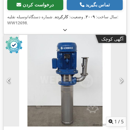
تماس بگیرید
درخواست کردن
, شماره دستگاه/وسیله نقلیه:
سال ساخت:
۲۰۰۹
, وضعیت:
کارکرده
WW12698
,
آگهی کوچک
1
/
5