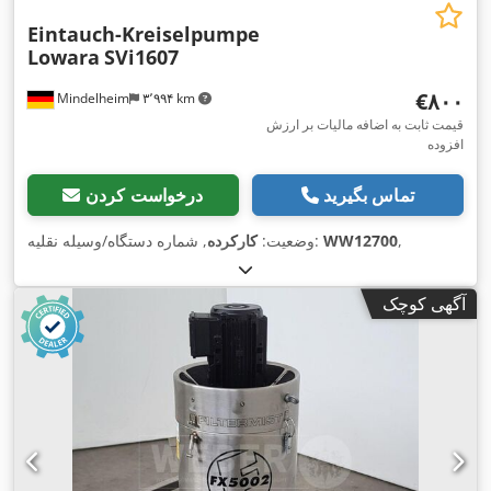
Eintauch-Kreiselpumpe
Lowara
SVi1607
‎€۸۰۰
Mindelheim
۳٬۹۹۴ km
قیمت ثابت به اضافه مالیات بر ارزش
افزوده
تماس بگیرید
درخواست کردن
,
WW12700
, شماره دستگاه/وسیله نقلیه:
وضعیت:
کارکرده
آگهی کوچک