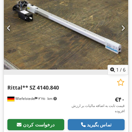
1
/
6
Rittal**
SZ 4140.840
‎€۴۰
Wiefelstede
۴٬۲۸۰ km
قیمت ثابت به اضافه مالیات بر ارزش
افزوده
تماس بگیرید
درخواست کردن