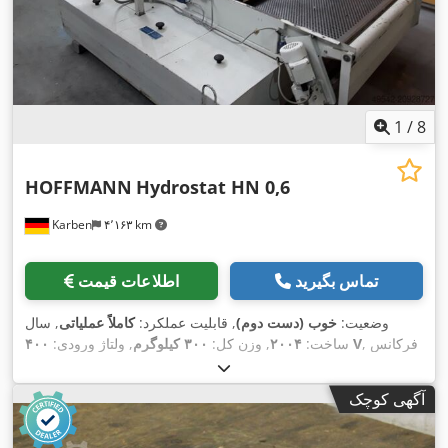
1
/
8
HOFFMANN
Hydrostat HN 0,6
Karben
۴٬۱۶۳ km
تماس بگیرید
اطلاعات قیمت
وضعیت:
خوب (دست دوم)
, قابلیت عملکرد:
کاملاً عملیاتی
, سال
, فرکانس
۴۰۰ V
ساخت:
۲۰۰۴
, وزن کل:
۳۰۰ کیلوگرم
, ولتاژ ورودی:
,
ورودی:
۵۰ هرتز
آگهی کوچک