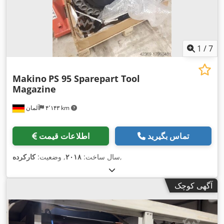
1
/
7
Makino
PS 95 Sparepart Tool
Magazine
۴٬۱۴۳ km
آلمان
تماس بگیرید
اطلاعات قیمت
,
سال ساخت:
۲۰۱۸
, وضعیت:
کارکرده
آگهی کوچک