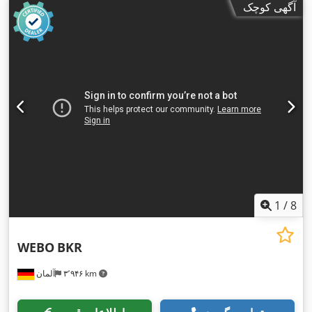
آگهی کوچک
1
/
8
WEBO
BKR
۳٬۹۴۶ km
آلمان