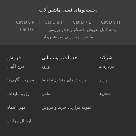
جستجوهای فعلی ماشین‌آلات:
Cat D 8 R
Cat D 8 T
Cat D 7 E
Cat D 9 H
بدنه قابل تعویض با سکو و چادر برزنتی
Cat D 6 T
ماشین چمن‌زنی سرنشین‌دار
شرکت
خدمات و پشتیبانی
فروش
درباره ما
ورود
درج آگهی
پرس
پرسش‌های متداول/راهنما
مدیریت آگهی‌ها
شغل‌ها
تماس
رزرو تبلیغات
نمونه قرارداد خرید و فروش
مهر اعتماد
ارسال مزایده