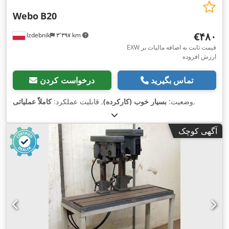
Webo
B20
‎€۴۸۰
Izdebnik
۳٬۳۹۷ km
EXW قیمت ثابت به اضافه مالیات بر
ارزش افزوده
تماس بگیرید
درخواست کردن
,
وضعیت:
بسیار خوب (کارکرده)
, قابلیت عملکرد:
کاملاً عملیاتی
آگهی کوچک