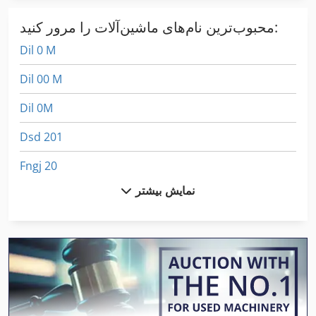
محبوب‌ترین نام‌های ماشین‌آلات را مرور کنید:
Dil 0 M
Dil 00 M
Dil 0M
Dsd 201
Fngj 20
نمایش بیشتر
Folding
Foldnak 2
German
Hsc 20 Linear
International 2674