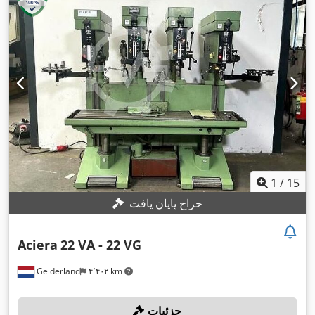
1
/
15
حراج پایان یافت
Aciera
22 VA - 22 VG
Gelderland
۴٬۴۰۲ km
جزئیات