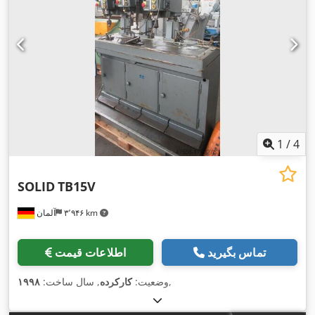
1
/
4
SOLID
TB15V
۳٬۹۴۶ km
آلمان
تماس بگیرید
اطلاعات قیمت
,
وضعیت:
کارکرده
, سال ساخت:
۱۹۹۸