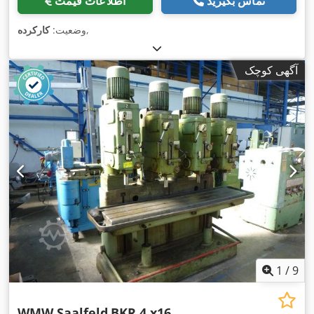
تماس بگیرید
اطلاعات قیمت
,
وضعیت:
کارکرده
آگهی کوچک
1
/
9
WMW Saalfeld
BKR 4 x16