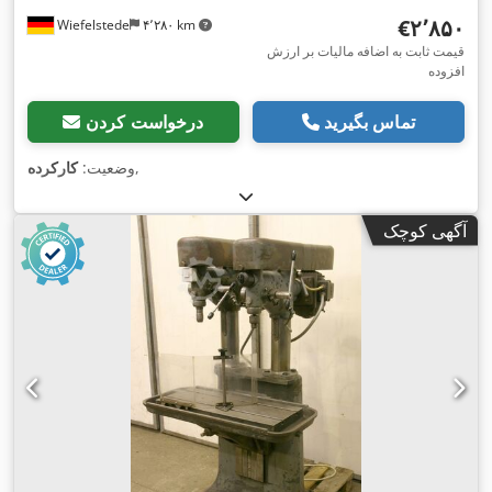
‎€۲٬۸۵۰
Wiefelstede
۴٬۲۸۰ km
قیمت ثابت به اضافه مالیات بر ارزش
افزوده
تماس بگیرید
درخواست کردن
,
وضعیت:
کارکرده
آگهی کوچک