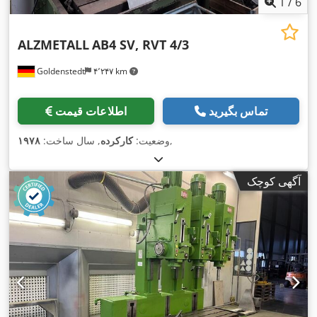
1
/
6
ALZMETALL
AB4 SV, RVT 4/3
Goldenstedt
۴٬۲۴۷ km
تماس بگیرید
اطلاعات قیمت
,
وضعیت:
کارکرده
, سال ساخت:
۱۹۷۸
آگهی کوچک