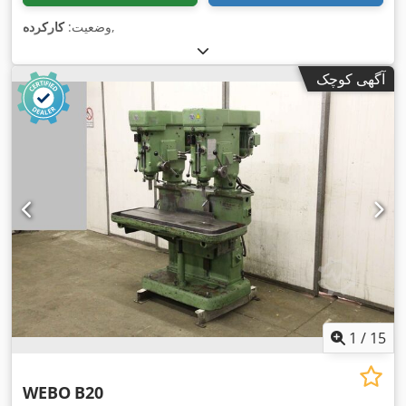
,
وضعیت:
کارکرده
آگهی کوچک
1
/
15
WEBO
B20