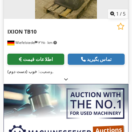
1
/
5
IXION
TB10
Wiefelstede
۴٬۲۸۰ km
تماس بگیرید
اطلاعات قیمت
,
وضعیت:
خوب (دست دوم)