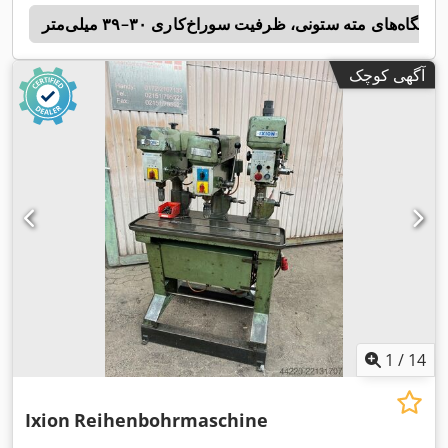
دستگاه‌های مته ستونی، ظرفیت سوراخ‌کاری ۳۰–۳۹ میلی‌متر
l
آگهی کوچک
1
/
14
Ixion
Reihenbohrmaschine