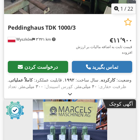
1
/
22
Peddinghaus
TDK 1000/3
‎€۱۱٬۹۰۰
Wyszków
۳٬۴۲۱ km
قیمت ثابت به اضافه مالیات بر ارزش
افزوده
تماس بگیرید
درخواست کردن
وضعیت:
کارکرده
, سال ساخت:
۱۹۹۲
, قابلیت عملکرد:
کاملاً عملیاتی
,
ظرفیت حفاری:
۴۰ میلی‌متر
, کورس اسپیندل:
۳۰۰ میلی‌متر
, تعداد
,
اسپیندل‌ها:
۳
, وزن کل:
۹٬۰۰۰ کیلوگرم
آگهی کوچک