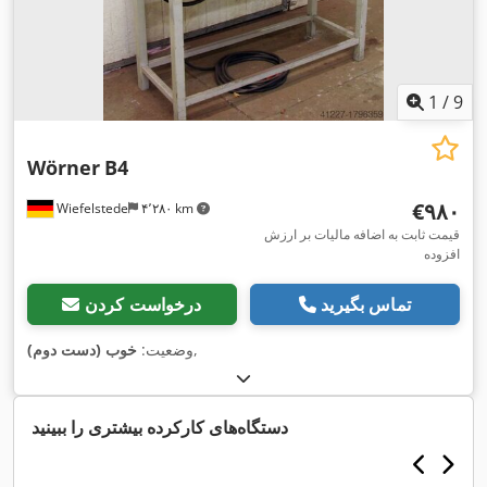
1
/
9
Wörner
B4
‎€۹۸۰
Wiefelstede
۴٬۲۸۰ km
قیمت ثابت به اضافه مالیات بر ارزش
افزوده
تماس بگیرید
درخواست کردن
,
وضعیت:
خوب (دست دوم)
دستگاه‌های کارکرده بیشتری را ببینید