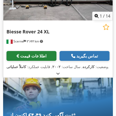
1
/
14
Biesse
Rover 24 XL
Scerne
۳٬۶۴۳ km
تماس بگیرید
اطلاعات قیمت
,
وضعیت:
کارکرده
, سال ساخت:
۲۰۰۲
, قابلیت عملکرد:
کاملاً عملیاتی
*
اکنون از ‎€۴٫۴۹ ثبت آگهی کنید