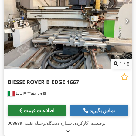
1
/
8
BIESSE
ROVER B EDGE 1667
۳٬۷۵۸ km
ایتالیا
تماس بگیرید
اطلاعات قیمت
,
وضعیت:
کارکرده
, شماره دستگاه/وسیله نقلیه:
008689