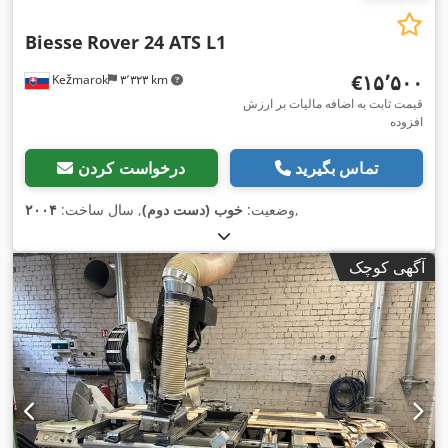
Biesse
Rover 24 ATS L1
‎€۱۵٬۵۰۰
Kežmarok
۳٬۳۲۳ km
قیمت ثابت به اضافه مالیات بر ارزش
افزوده
تماس بگیرید
درخواست کردن
,
وضعیت:
خوب (دست دوم)
, سال ساخت:
۲۰۰۴
آگهی کوچک