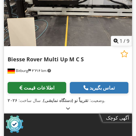
1
/
9
Biesse
Rover Multi Up M C S
Bitburg
۴٬۳۱۴ km
تماس بگیرید
اطلاعات قیمت
,
وضعیت:
تقریباً نو (دستگاه نمایشی)
, سال ساخت:
۲۰۲۶
آگهی کوچک