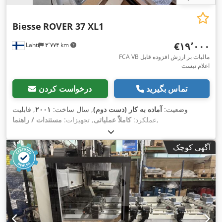
Biesse
ROVER 37 XL1
‎€۱۹٬۰۰۰
Lahti
۳٬۷۷۴ km
FCA VB مالیات بر ارزش افزوده قابل
اعلام نیست
تماس بگیرید
درخواست کردن
وضعیت:
آماده به کار (دست دوم)
, سال ساخت:
۲۰۰۱
, قابلیت
,
عملکرد:
کاملاً عملیاتی
, تجهیزات:
مستندات / راهنما
آگهی کوچک