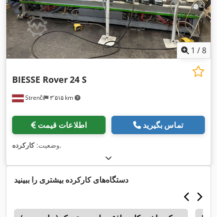
1
/
8
BIESSE Rover
24 S
Strenči
۳٬۵۱۵ km
تماس بگیرید
اطلاعات قیمت
,
وضعیت:
کارکرده
دستگاه‌های کارکرده بیشتری را ببینید