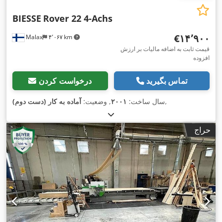
BIESSE
Rover 22 4-Achs
‎€۱۴٬۹۰۰
Malax
۴٬۰۶۷ km
قیمت ثابت به اضافه مالیات بر ارزش
افزوده
تماس بگیرید
درخواست کردن
,
سال ساخت:
۲۰۰۱
, وضعیت:
آماده به کار (دست دوم)
حراج