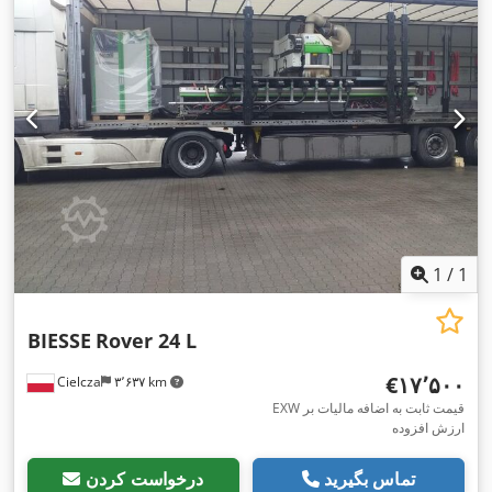
1
/
1
BIESSE
Rover 24 L
‎€۱۷٬۵۰۰
Cielcza
۳٬۶۳۷ km
EXW قیمت ثابت به اضافه مالیات بر
ارزش افزوده
تماس بگیرید
درخواست کردن