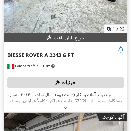
1
/
23
حراج پایان یافت
BIESSE
ROVER A 2243 G FT
Lombardia
۴٬۱۰۲ km
جزئیات
وضعیت:
آماده به کار (دست دوم)
, سال ساخت:
۲۰۱۴
, شماره
دستگاه/وسیله نقلیه:
57269
, قابلیت عملکرد:
کاملاً عملیاتی
, مسافت
۲٬۲۰۵
, مسافت حرکت محور Y:
۴٬۳۰۰ میلی‌متر
جابجایی محور X:
,
NC 1000
, مدل کنترلر:
میلی‌متر
آگهی کوچک