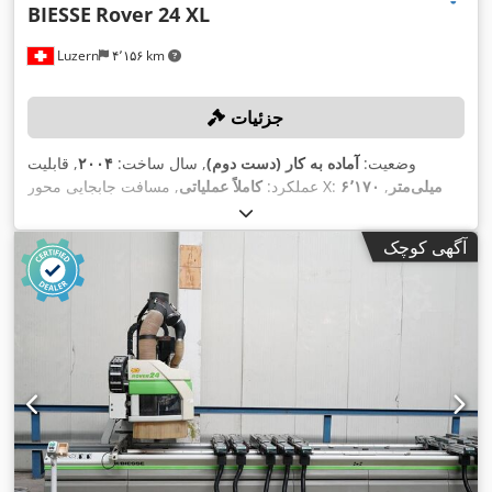
BIESSE
Rover 24 XL
Luzern
۴٬۱۵۶ km
جزئیات
وضعیت:
آماده به کار (دست دوم)
, سال ساخت:
۲۰۰۴
, قابلیت
۶٬۱۷۰ میلی‌متر
,
, مسافت جابجایی محور X:
عملکرد:
کاملاً عملیاتی
, مسافت حرکت محور Z:
۱٬۳۹۵ میلی‌متر
مسافت حرکت محور Y:
۱۸۰ میلی‌متر
, قطر مته:
۳۵ میلی‌متر
, حداکثر سرعت چرخش:
آگهی کوچک
,
۲۴٬۰۰۰ دور/دقیقه