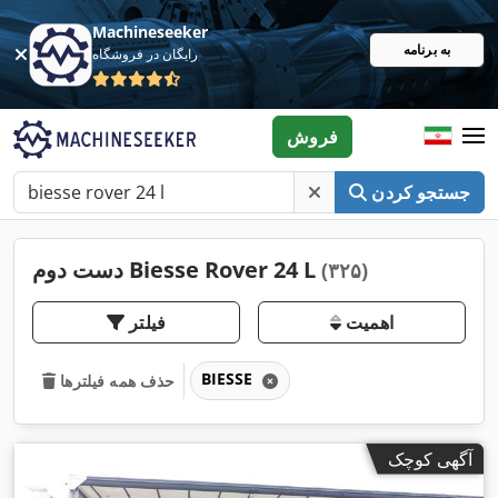
Machineseeker
به برنامه
رایگان در فروشگاه
فروش
جستجو کردن
دست دوم Biesse Rover 24 L
(۳۲۵)
اهمیت
فیلتر
BIESSE
حذف همه فیلترها
آگهی کوچک