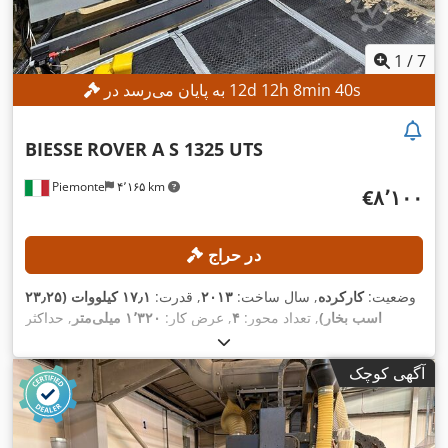
1
/
7
s
38
min
8
h
12
d
12
به پایان می‌رسد در
BIESSE
ROVER A S 1325 UTS
Piemonte
۴٬۱۶۵ km
‎€۸٬۱۰۰
در حراج
وضعیت:
کارکرده
, سال ساخت:
۲۰۱۳
, قدرت:
۱۷٫۱ کیلووات (۲۳٫۲۵
اسب بخار)
, تعداد محور:
۴
, عرض کار:
۱٬۳۲۰ میلی‌متر
, حداکثر
سرعت اسپیندل فرزکاری:
۲۴٬۰۰۰ دور/دقیقه
, طول کارکرد:
۲٬۵۰۰
,
میلی‌متر
آگهی کوچک