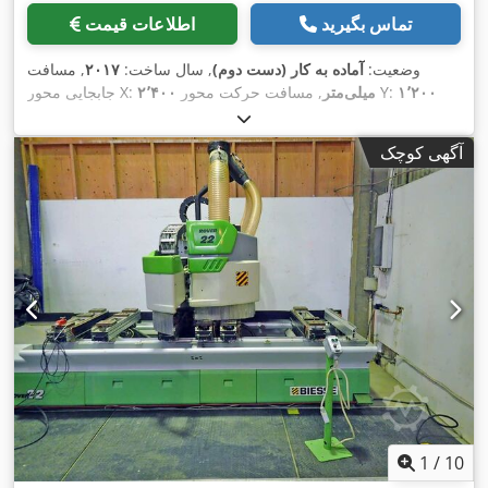
تماس بگیرید
اطلاعات قیمت
وضعیت:
آماده به کار (دست دوم)
, سال ساخت:
۲۰۱۷
, مسافت
۱٬۲۰۰
, مسافت حرکت محور Y:
۲٬۴۰۰ میلی‌متر
جابجایی محور X:
میلی‌متر
, تعداد محور:
۳
, وزن کل:
۱٬۷۰۰ کیلوگرم
, حداکثر سرعت
,
اسپیندل:
۲۴٬۰۰۰ دور/دقیقه
آگهی کوچک
1
/
10