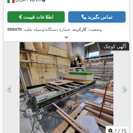
۳٬۷۵۸ km
ایتالیا
تماس بگیرید
اطلاعات قیمت
,
وضعیت:
کارکرده
, شماره دستگاه/وسیله نقلیه:
008470
آگهی کوچک
1
/
15