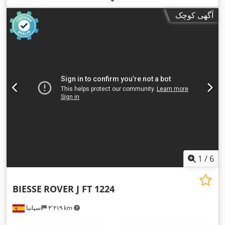
آگهی کوچک
1
/
6
BIESSE
ROVER J FT 1224
۴٬۲۱۹ km
اسپانیا