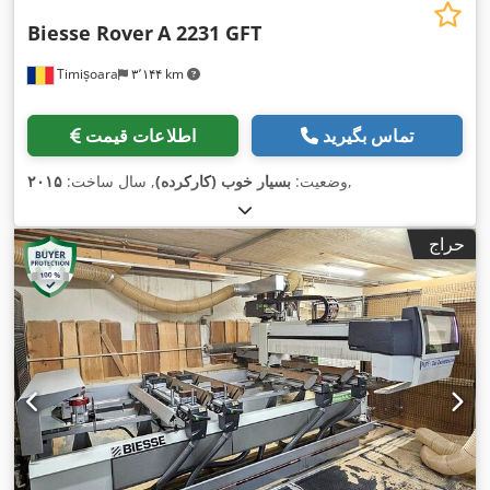
Biesse Rover
A 2231 GFT
Timișoara
۳٬۱۴۴ km
تماس بگیرید
اطلاعات قیمت
,
وضعیت:
بسیار خوب (کارکرده)
, سال ساخت:
۲۰۱۵
حراج