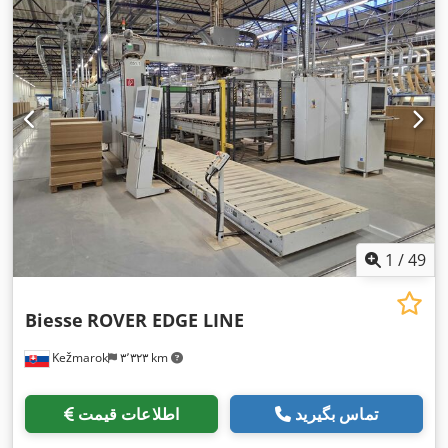
1
/
49
Biesse
ROVER EDGE LINE
Kežmarok
۳٬۳۲۳ km
تماس بگیرید
اطلاعات قیمت