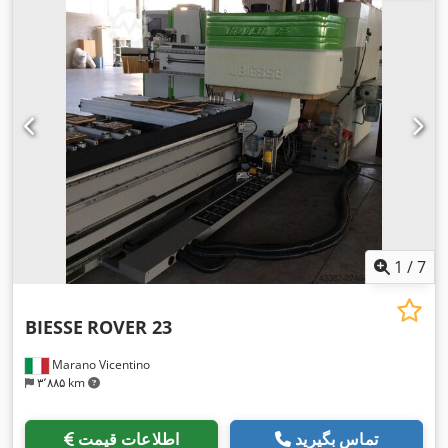
1
/
7
BIESSE
ROVER 23
Marano Vicentino
۳٬۸۸۵ km
تماس بگیرید
اطلاعات قیمت