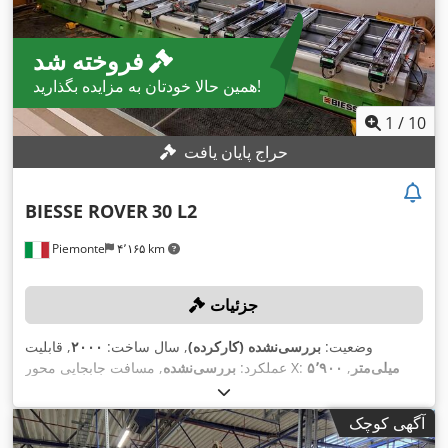
فروخته شد
همین حالا خودتان به مزایده بگذارید!
1
/
10
حراج پایان یافت
BIESSE ROVER
30 L2
Piemonte
۴٬۱۶۵ km
جزئیات
وضعیت:
بررسی‌نشده (کارکرده)
, سال ساخت:
۲۰۰۰
, قابلیت
۵٬۹۰۰ میلی‌متر
,
, مسافت جابجایی محور X:
عملکرد:
بررسی‌نشده
۸۰ متر/
, نرخ تغذیه محور X:
۱٬۵۶۰ میلی‌متر
مسافت حرکت محور Y:
۶۰ متر/دقیقه
, حداکثر سرعت چرخش:
, نرخ تغذیه محور Y:
دقیقه
آگهی کوچک
,
۲۰٬۰۰۰ دور/دقیقه