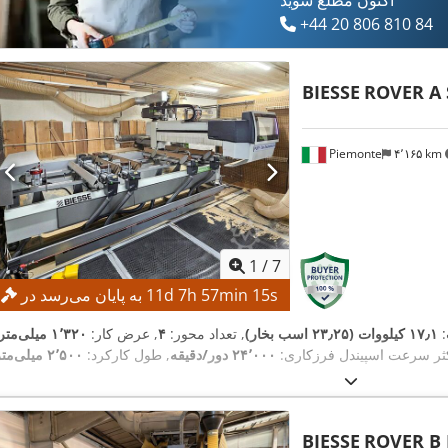
اکنون مطلع شوید
+44 20 806 810 84
BIESSE
ROVER A 
Piemonte
۴٬۱۶۵ km
1
/
7
s
14
min
57
h
7
d
11
به پایان می‌رسد در
:
۱۷٫۱ کیلووات (۲۳٫۲۵ اسب بخار)
, تعداد محور:
۴
, عرض کار:
۱٬۳۲۰ میلی‌متر
ثر سرعت اسپیندل فرزکاری:
۲۴٬۰۰۰ دور/دقیقه
, طول کارکرد:
۲٬۵۰۰ میلی‌متر
BIESSE
ROVER B 