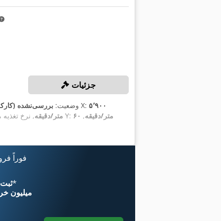
جزئیات
۵٬۹۰۰
, مسافت جابجایی محور X:
وضعیت:
بررسی‌نشده (کارکر
۶۰ متر/دقیقه
,
, نرخ تغذیه محور Y:
۸۰ متر/دقیقه
فوراً فر
*
اکنون از 
۱۱ میلیون خر