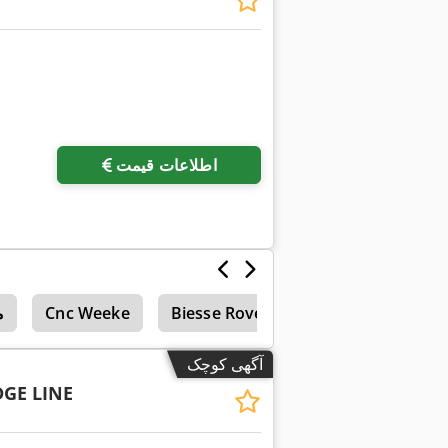
اطلاعات قیمت
Weeke
Biesse Rover 321 R
Cnc Weeke
م
آگهی کوچک
GE LINE