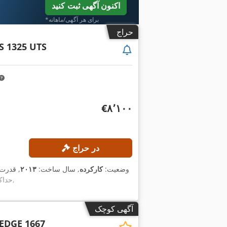
اکنون آگهی ثبت کنید
*برای هر آگهی/ماهانه
حراج
S 1325 UTS
‎€۸٬۱۰۰
در حراج
وضعیت:
کارکرده
, سال ساخت:
۲۰۱۳
, قدرت
,
حداک
آگهی کوچک
EDGE 1667