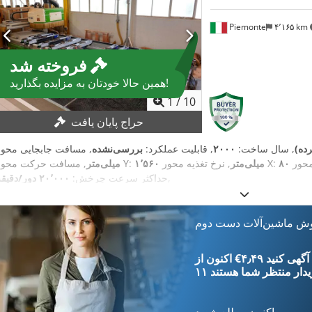
Piemonte
۴٬۱۶۵ km
فروخته شد
همین حالا خودتان به مزایده بگذارید!
1
/
10
حراج پایان یافت
ده)
, سال ساخت:
۲۰۰۰
, قابلیت عملکرد:
بررسی‌نشده
, نرخ تغذیه محور X:
۱٬۵۶۰ میلی‌متر
, مسافت حرکت محور Y:
میلی‌متر
,
حداکثر سرعت چرخش:
۲۰٬۰۰۰ دور/دقیقه
وش ماشین‌آلات دست دوم
‎€۴٫۴۹ ثبت آگهی کنید
یدار
منتظر شما هستند