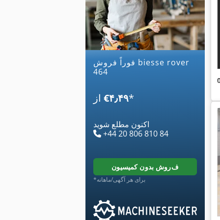
فوراً فروش biesse rover
464
*
‎€۴٫۴۹
از
اکنون مطلع شوید
+44 20 806 810 84
فروش بدون کمیسیون
*برای هر آگهی/ماهانه