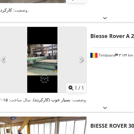
,
وضعیت:
کارکرده
Biesse Rover
A 
Timișoara
۳٬۱۴۴ km
اویر بیشتر
1
/
1
,
وضعیت:
بسیار خوب (کارکرده)
, سال ساخت:
۲۰۱۵
BIESSE ROVER
30