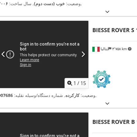
,
وضعیت:
خوب (دست دوم)
, سال ساخت:
۲۰۰۶
BIESSE
ROVER S 
۳٬۷۵۸ km
ایتالیا
1
/
15
,
وضعیت:
کارکرده
, شماره دستگاه/وسیله نقلیه:
007686
BIESSE
ROVER B 