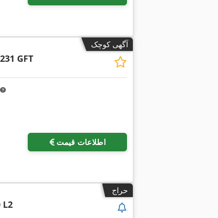
آگهی کوچک
2231 GFT
درخواست تص
اطلاعات قیمت
حراج
 L2