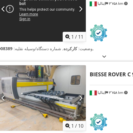
۳٬۷۵۸ km
ایتالیا
1
/
11
,
وضعیت:
کارکرده
, شماره دستگاه/وسیله نقلیه:
008389
BIESSE
ROVER C 
۳٬۷۵۸ km
ایتالیا
1
/
10