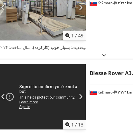
Kežmarok
۳٬۳۲۳ km
1
/
49
,
وضعیت:
بسیار خوب (کارکرده)
, سال ساخت:
۲۰۱۴
Biesse
Rover A3
Kežmarok
۳٬۳۲۳ km
1
/
13