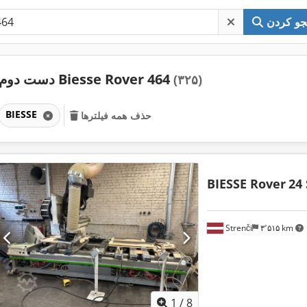
و کردن
دست دوم Biesse Rover 464
(۳۲۵)
BIESSE
حذف همه فیلترها
BIESSE Rover
24 
Strenči
۳٬۵۱۵ km
1
/
8