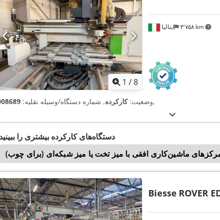
۳٬۷۵۸ km
ایتالیا
1
/
8
,
وضعیت:
کارکرده
, شماره دستگاه/وسیله نقلیه:
008689
دستگاه‌های کارکرده بیشتری را ببینید
رکزهای ماشین‌کاری افقی با میز تخت یا میز شبکه‌ای (برای چوب)
Biesse
ROVER ED