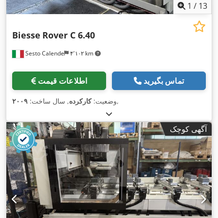
1
/
13
Biesse
Rover C 6.40
Sesto Calende
۴٬۱۰۲ km
تماس بگیرید
اطلاعات قیمت
,
وضعیت:
کارکرده
, سال ساخت:
۲۰۰۹
آگهی کوچک