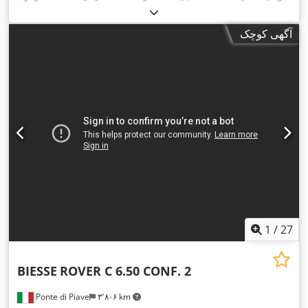
۲۵٬۹۲۰ h
,
آگهی کوچک
1
/
27
BIESSE
ROVER C 6.50 CONF. 2
Ponte di Piave
۳٬۸۰۶ km