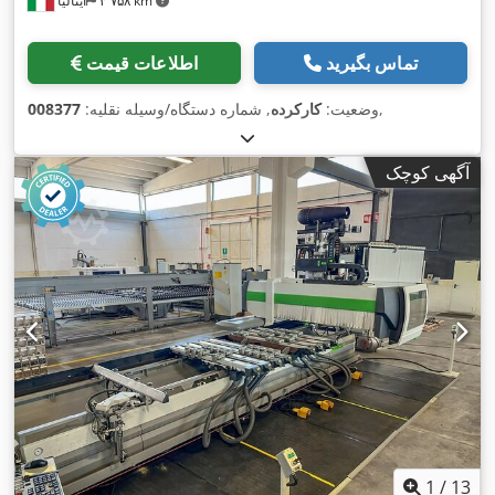
۳٬۷۵۸ km
ایتالیا
تماس بگیرید
اطلاعات قیمت
,
وضعیت:
کارکرده
, شماره دستگاه/وسیله نقلیه:
008377
آگهی کوچک
1
/
13