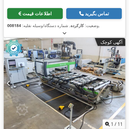
تماس بگیرید
اطلاعات قیمت
,
وضعیت:
کارکرده
, شماره دستگاه/وسیله نقلیه:
008184
آگهی کوچک
1
/
11