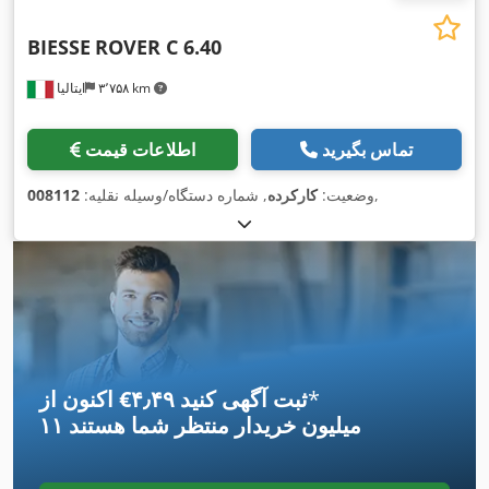
BIESSE
ROVER C 6.40
۳٬۷۵۸ km
ایتالیا
تماس بگیرید
اطلاعات قیمت
,
وضعیت:
کارکرده
, شماره دستگاه/وسیله نقلیه:
008112
*
اکنون از ‎€۴٫۴۹ ثبت آگهی کنید
۱۱ میلیون خریدار
منتظر شما هستند