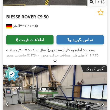
1
/
18
BIESSE
ROVER C9.50
۴٬۲۱۹ km
آلمان
تماس بگیرید
اطلاعات قیمت
وضعیت:
آماده به کار (دست دوم)
, سال ساخت:
۲۰۰۷
, مسافت
۱٬۹۳۵
, مسافت حرکت محور Y:
۴٬۶۰۰ میلی‌متر
جابجایی محور X:
,
۲۷۵ میلی‌متر
, تعداد محور:
۵
, مسافت حرکت محور Z:
میلی‌متر
آگهی کوچک