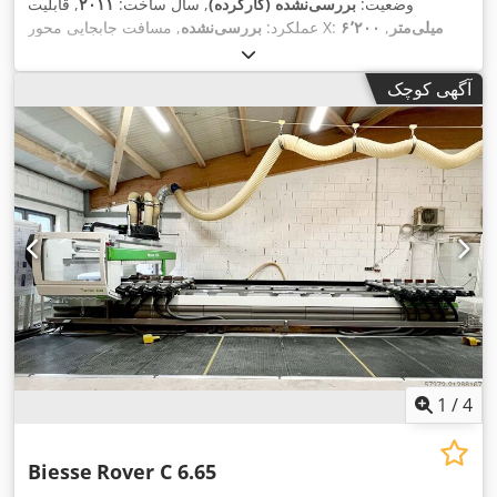
وضعیت:
بررسی‌نشده (کارکرده)
, سال ساخت:
۲۰۱۱
, قابلیت
۶٬۲۰۰ میلی‌متر
,
, مسافت جابجایی محور X:
عملکرد:
بررسی‌نشده
۱٬۹۳۵ میلی‌متر
, ارتفاع قطعه کار (حداکثر):
مسافت حرکت محور Y:
,
۲۵۰ میلی‌متر
, تعداد محور:
۴
, تعداد اسپیندل‌ها:
۴۰
آگهی کوچک
1
/
4
Biesse
Rover C 6.65