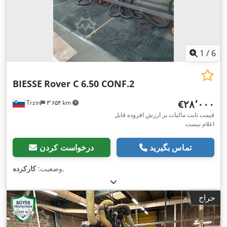
1
/
6
BIESSE
Rover C 6.50 CONF.2
‎€۲۸٬۰۰۰
Trzin
۳٬۶۵۴ km
قیمت ثابت مالیات بر ارزش افزوده قابل
اعلام نیست
تماس بگیرید
درخواست کردن
,
وضعیت:
کارکرده
حراج