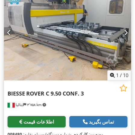
1
/
10
BIESSE
ROVER C 9.50 CONF. 3
۳٬۷۵۸ km
ایتالیا
تماس بگیرید
اطلاعات قیمت
,
وضعیت:
کارکرده
, شماره دستگاه/وسیله نقلیه:
008480