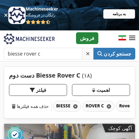
Machineseeker
به برنامه
رایگان در فروشگاه
فروش
جستجو کردن
دست دوم Biesse Rover C
(۱۸)
اهمیت
فیلتر
BIESSE
ROVER C
Rover
حذف همه فیلترها
آگهی کوچک