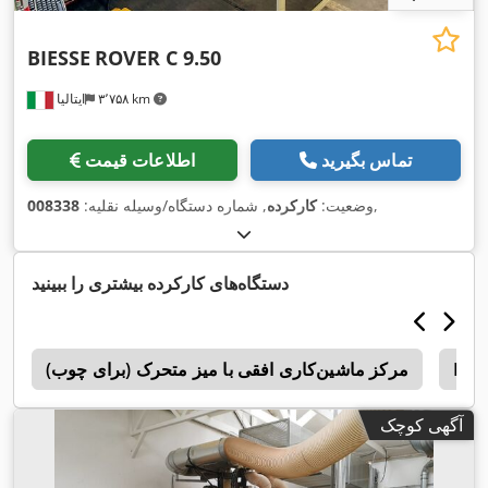
BIESSE
ROVER C 9.50
۳٬۷۵۸ km
ایتالیا
تماس بگیرید
اطلاعات قیمت
,
وضعیت:
کارکرده
, شماره دستگاه/وسیله نقلیه:
008338
دستگاه‌های کارکرده بیشتری را ببینید
Bie
مرکز ماشین‌کاری افقی با میز متحرک (برای چوب)
c
آگهی کوچک