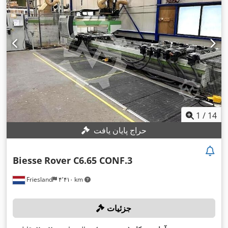
1
/
14
حراج پایان یافت
Biesse
Rover C6.65 CONF.3
Friesland
۴٬۴۱۰ km
جزئیات