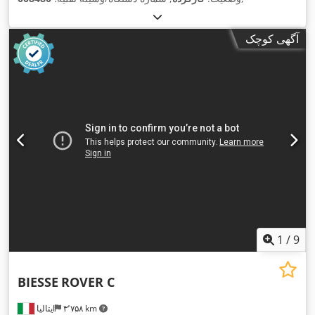
آگهی کوچک
1
/
9
BIESSE
ROVER C
۳٬۷۵۸ km
ایتالیا