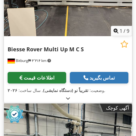
1
/
9
Biesse
Rover Multi Up M C S
Bitburg
۴٬۳۱۴ km
تماس بگیرید
اطلاعات قیمت
,
وضعیت:
تقریباً نو (دستگاه نمایشی)
, سال ساخت:
۲۰۲۶
آگهی کوچک