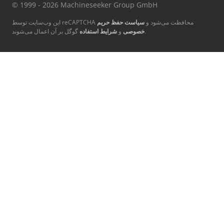
© 1999 - 2026 Machineseeker Group GmbH
این وب‌سایت توسط reCAPTCHA محافظت می‌شود و
سیاست حفظ حریم
گوگل بر آن اعمال می‌شوند.
خصوصی
و
شرایط استفاده