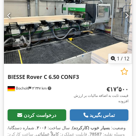
1
/
12
BIESSE
Rover C 6.50 CONF3
‎€۱۷٬۵۰۰
Bocholt
۴٬۳۴۷ km
قیمت ثابت به اضافه مالیات بر ارزش
افزوده
تماس بگیرید
درخواست کردن
وضعیت:
بسیار خوب (کارکرده)
, سال ساخت:
۲۰۰۶
, شماره دستگاه/
وسیله نقلیه:
78587
, قابلیت عملکرد:
کاملاً عملیاتی
, ساعت کارکرد: