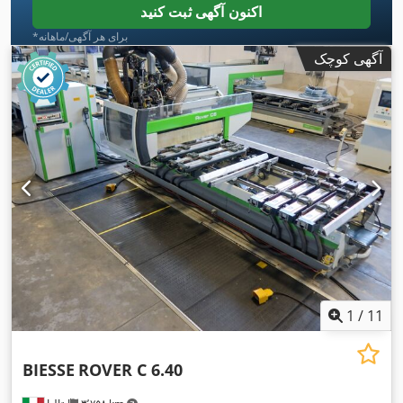
اکنون آگهی ثبت کنید
*برای هر آگهی/ماهانه
آگهی کوچک
1
/
11
BIESSE
ROVER C 6.40