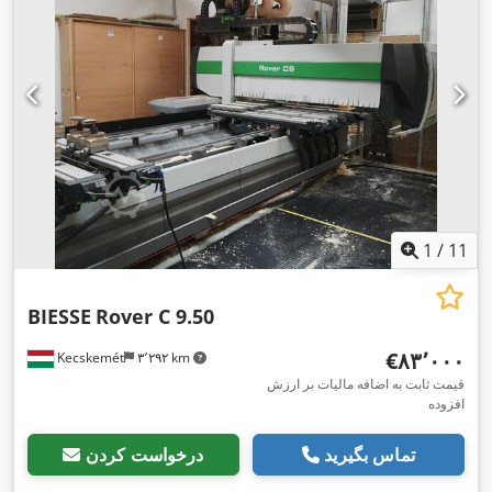
1
/
11
BIESSE
Rover C 9.50
‎€۸۳٬۰۰۰
Kecskemét
۳٬۲۹۲ km
قیمت ثابت به اضافه مالیات بر ارزش
افزوده
تماس بگیرید
درخواست کردن