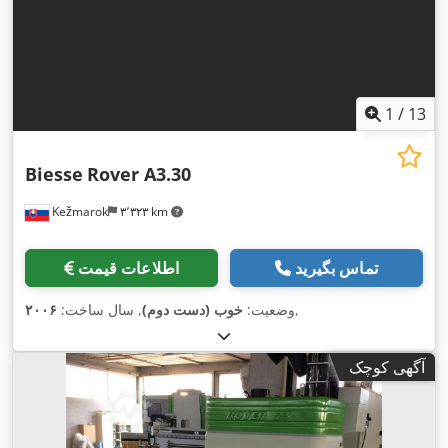
1
/
13
Biesse
Rover A3.30
Kežmarok
۳٬۳۲۳ km
تماس بگیرید
اطلاعات قیمت
,
وضعیت:
خوب (دست دوم)
, سال ساخت:
۲۰۰۶
آگهی کوچک