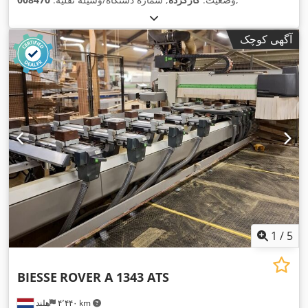
آگهی کوچک
1
/
5
BIESSE
ROVER A 1343 ATS
۴٬۴۴۰ km
هلند