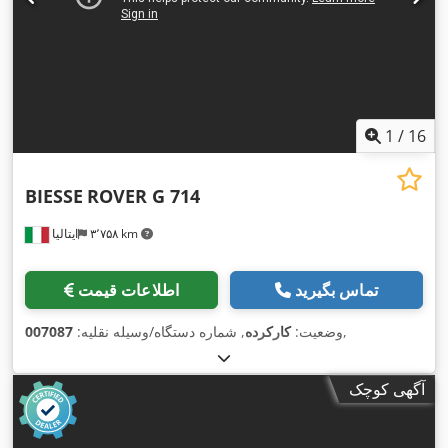
1
/
16
BIESSE
ROVER G 714
۳٬۷۵۸ km
ایتالیا
تماس بگیرید
اطلاعات قیمت
,
وضعیت:
کارکرده
, شماره دستگاه/وسیله نقلیه:
007087
آگهی کوچک