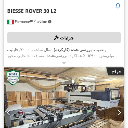
BIESSE ROVER
30 L2
Piemonte
۴٬۱۶۵ km
جزئیات
وضعیت:
بررسی‌نشده (کارکرده)
, سال ساخت:
۲۰۰۰
, قابلیت
۵٬۹۰۰ میلی‌متر
,
, مسافت جابجایی محور X:
عملکرد:
بررسی‌نشده
۸۰ متر/
, نرخ تغذیه محور X:
۱٬۵۶۰ میلی‌متر
مسافت حرکت محور Y:
۶۰ متر/دقیقه
, حداکثر سرعت چرخش:
, نرخ تغذیه محور Y:
دقیقه
حراج
,
۲۰٬۰۰۰ دور/دقیقه