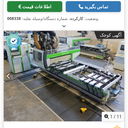
تماس بگیرید
اطلاعات قیمت
,
وضعیت:
کارکرده
, شماره دستگاه/وسیله نقلیه:
008338
آگهی کوچک
1
/
11