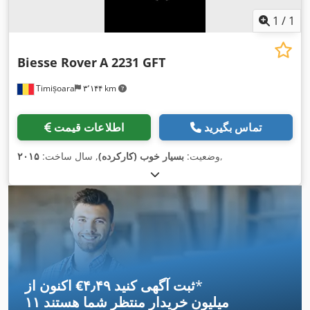
1
/
1
Biesse Rover
A 2231 GFT
Timișoara
۳٬۱۴۴ km
تماس بگیرید
اطلاعات قیمت
,
وضعیت:
بسیار خوب (کارکرده)
, سال ساخت:
۲۰۱۵
*
اکنون از ‎€۴٫۴۹ ثبت آگهی کنید
۱۱ میلیون خریدار
منتظر شما هستند