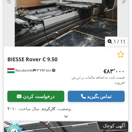
1
/
11
BIESSE
Rover C 9.50
‎€۸۳٬۰۰۰
Kecskemét
۳٬۲۹۲ km
قیمت ثابت به اضافه مالیات بر ارزش
افزوده
تماس بگیرید
درخواست کردن
,
وضعیت:
کارکرده
, سال ساخت:
۲۰۱۰
آگهی کوچک