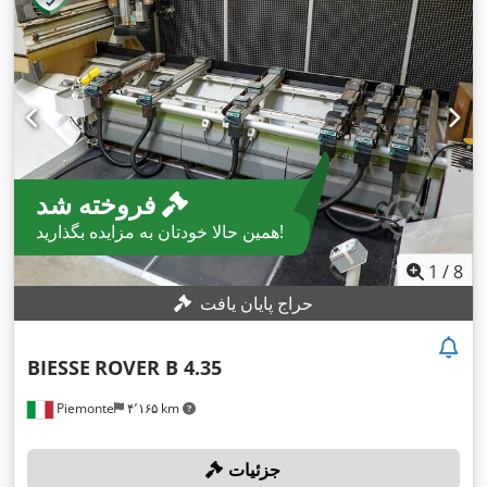
فروخته شد
همین حالا خودتان به مزایده بگذارید!
1
/
8
حراج پایان یافت
BIESSE
ROVER B 4.35
Piemonte
۴٬۱۶۵ km
جزئیات