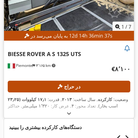
1
/
7
s
35
min
36
h
14
d
12
به پایان می‌رسد در
BIESSE
ROVER A S 1325 UTS
Piemonte
۴٬۱۶۵ km
‎€۸٬۱۰۰
در حراج
وضعیت:
کارکرده
, سال ساخت:
۲۰۱۳
, قدرت:
۱۷٫۱ کیلووات (۲۳٫۲۵
اسب بخار)
, تعداد محور:
۴
, عرض کار:
۱٬۳۲۰ میلی‌متر
, حداکثر
سرعت اسپیندل فرزکاری:
۲۴٬۰۰۰ دور/دقیقه
, طول کارکرد:
۲٬۵۰۰
,
میلی‌متر
دستگاه‌های کارکرده بیشتری را ببینید