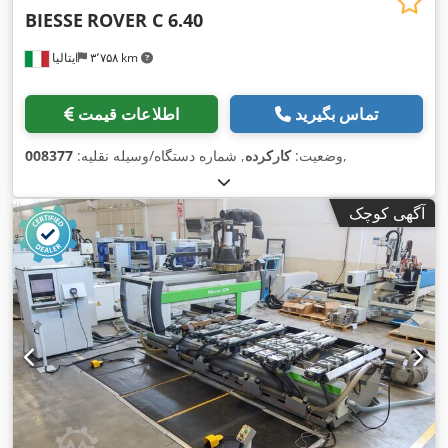
BIESSE
ROVER C 6.40
۳٬۷۵۸ km
ایتالیا
تماس بگیرید
اطلاعات قیمت
,
وضعیت:
کارکرده
, شماره دستگاه/وسیله نقلیه:
008377
آگهی کوچک