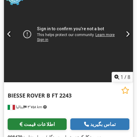
1
/
8
BIESSE
ROVER B FT 2243
۳٬۷۵۸ km
ایتالیا
تماس بگیرید
اطلاعات قیمت
,
وضعیت:
کارکرده
, شماره دستگاه/وسیله نقلیه:
008470