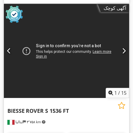
آگهی کوچک
1
/
15
BIESSE
ROVER S 1536 FT
۳٬۷۵۸ km
ایتالیا