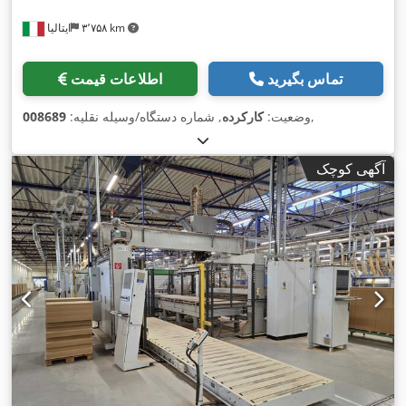
۳٬۷۵۸ km
ایتالیا
تماس بگیرید
اطلاعات قیمت
,
وضعیت:
کارکرده
, شماره دستگاه/وسیله نقلیه:
008689
آگهی کوچک