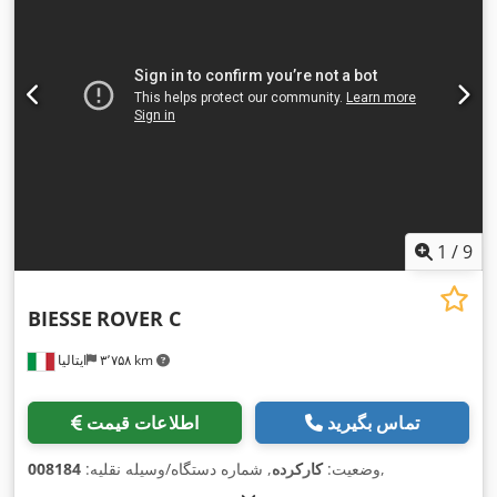
1
/
9
BIESSE
ROVER C
۳٬۷۵۸ km
ایتالیا
تماس بگیرید
اطلاعات قیمت
,
وضعیت:
کارکرده
, شماره دستگاه/وسیله نقلیه:
008184