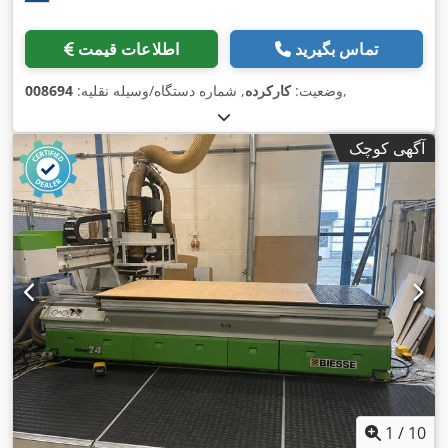
تماس بگیرید
اطلاعات قیمت
,
وضعیت:
کارکرده
, شماره دستگاه/وسیله نقلیه:
008694
آگهی کوچک
1
/
10