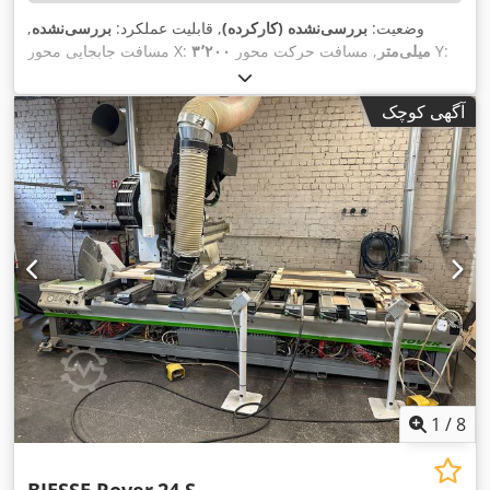
وضعیت:
بررسی‌نشده (کارکرده)
, قابلیت عملکرد:
بررسی‌نشده
,
, مسافت حرکت محور Y:
۳٬۲۰۰ میلی‌متر
مسافت جابجایی محور X:
۸۰ متر/
, حرکت سریع محور X:
۱٬۳۰۰ میلی‌متر
, تعداد اسپیندل‌ها:
۲۱
,
۶۰ متر/دقیقه
, حرکت سریع محور Y:
دقیقه
آگهی کوچک
1
/
8
BIESSE Rover
24 S