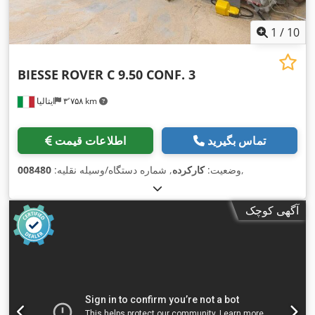
1
/
10
BIESSE
ROVER C 9.50 CONF. 3
۳٬۷۵۸ km
ایتالیا
تماس بگیرید
اطلاعات قیمت
,
وضعیت:
کارکرده
, شماره دستگاه/وسیله نقلیه:
008480
آگهی کوچک