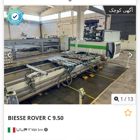
آگهی کوچک
1
/
13
BIESSE
ROVER C 9.50
۳٬۷۵۸ km
ایتالیا