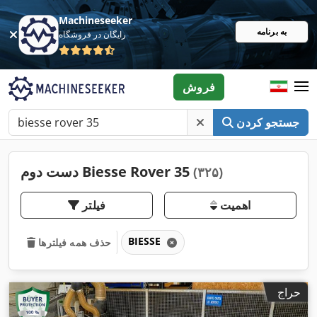
Machineseeker
به برنامه
رایگان در فروشگاه
فروش
جستجو کردن
دست دوم Biesse Rover 35
(۳۲۵)
اهمیت
فیلتر
BIESSE
حذف همه فیلترها
حراج