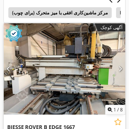
Bie
مرکز ماشین‌کاری افقی با میز متحرک (برای چوب)
c
آگهی کوچک
1
/
8
BIESSE
ROVER B EDGE 1667