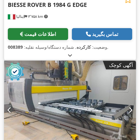
BIESSE
ROVER B 1984 G EDGE
۳٬۷۵۸ km
ایتالیا
تماس بگیرید
اطلاعات قیمت
,
وضعیت:
کارکرده
, شماره دستگاه/وسیله نقلیه:
008389
آگهی کوچک