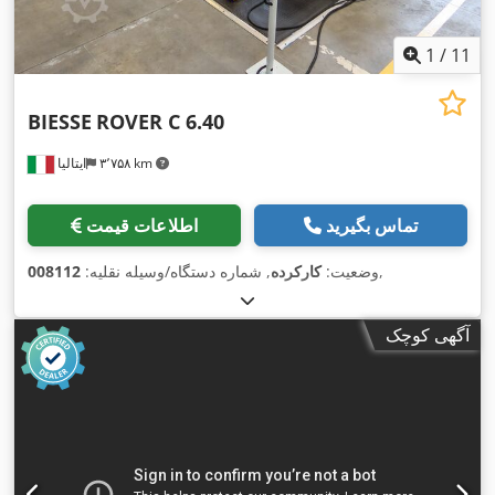
1
/
11
BIESSE
ROVER C 6.40
۳٬۷۵۸ km
ایتالیا
تماس بگیرید
اطلاعات قیمت
,
وضعیت:
کارکرده
, شماره دستگاه/وسیله نقلیه:
008112
آگهی کوچک