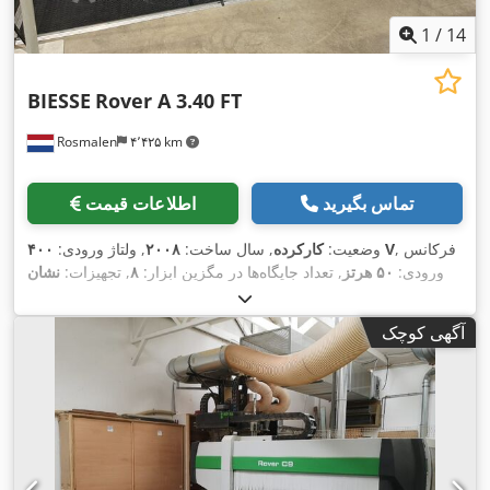
1
/
14
BIESSE
Rover A 3.40 FT
Rosmalen
۴٬۴۲۵ km
تماس بگیرید
اطلاعات قیمت
, فرکانس
۴۰۰ V
وضعیت:
کارکرده
, سال ساخت:
۲۰۰۸
, ولتاژ ورودی:
ورودی:
۵۰ هرتز
, تعداد جایگاه‌ها در مگزین ابزار:
۸
, تجهیزات:
نشان
CE
,
آگهی کوچک