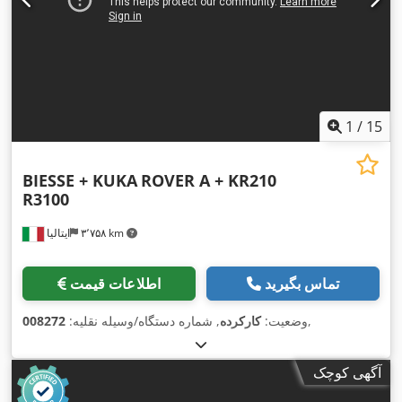
1
/
15
BIESSE + KUKA
ROVER A + KR210
R3100
۳٬۷۵۸ km
ایتالیا
تماس بگیرید
اطلاعات قیمت
,
وضعیت:
کارکرده
, شماره دستگاه/وسیله نقلیه:
008272
آگهی کوچک