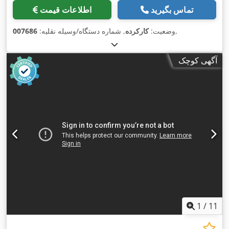
تماس بگیرید
اطلاعات قیمت
,
وضعیت:
کارکرده
, شماره دستگاه/وسیله نقلیه:
007686
آگهی کوچک
1
/
11