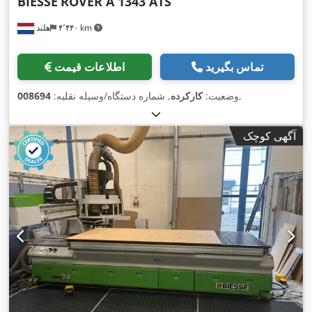
BIESSE
ROVER A 1343 ATS
۴٬۴۴۰ km
هلند
تماس بگیرید
اطلاعات قیمت
,
وضعیت:
کارکرده
, شماره دستگاه/وسیله نقلیه:
008694
آگهی کوچک