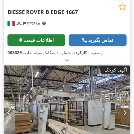
BIESSE
ROVER B EDGE 1667
۳٬۷۵۸ km
ایتالیا
تماس بگیرید
اطلاعات قیمت
,
وضعیت:
کارکرده
, شماره دستگاه/وسیله نقلیه:
008689
آگهی کوچک