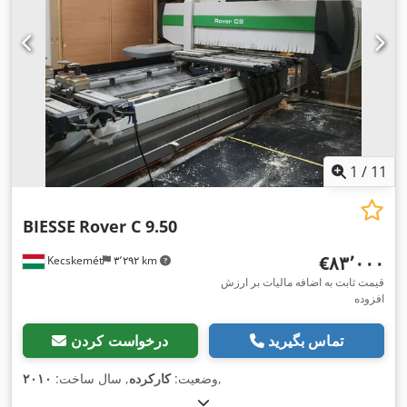
1
/
11
BIESSE
Rover C 9.50
‎€۸۳٬۰۰۰
Kecskemét
۳٬۲۹۲ km
قیمت ثابت به اضافه مالیات بر ارزش
افزوده
تماس بگیرید
درخواست کردن
,
وضعیت:
کارکرده
, سال ساخت:
۲۰۱۰