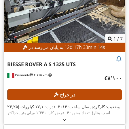
1
/
7
s
12
min
33
h
17
d
12
به پایان می‌رسد در
BIESSE
ROVER A S 1325 UTS
Piemonte
۴٬۱۶۵ km
‎€۸٬۱۰۰
در حراج
وضعیت:
کارکرده
, سال ساخت:
۲۰۱۳
, قدرت:
۱۷٫۱ کیلووات (۲۳٫۲۵
اسب بخار)
, تعداد محور:
۴
, عرض کار:
۱٬۳۲۰ میلی‌متر
, حداکثر
سرعت اسپیندل فرزکاری:
۲۴٬۰۰۰ دور/دقیقه
, طول کارکرد:
۲٬۵۰۰
,
میلی‌متر