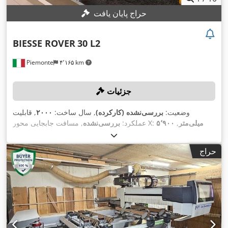
حراج پایان یافت
BIESSE ROVER
30 L2
Piemonte
۴٬۱۶۵ km
جزئیات
وضعیت:
بررسی‌نشده (کارکرده)
, سال ساخت:
۲۰۰۰
, قابلیت
۵٬۹۰۰ میلی‌متر
,
, مسافت جابجایی محور X:
عملکرد:
بررسی‌نشده
۸۰ متر/
, نرخ تغذیه محور X:
۱٬۵۶۰ میلی‌متر
مسافت حرکت محور Y:
۶۰ متر/دقیقه
, حداکثر سرعت چرخش:
, نرخ تغذیه محور Y:
دقیقه
حراج
,
۲۰٬۰۰۰ دور/دقیقه