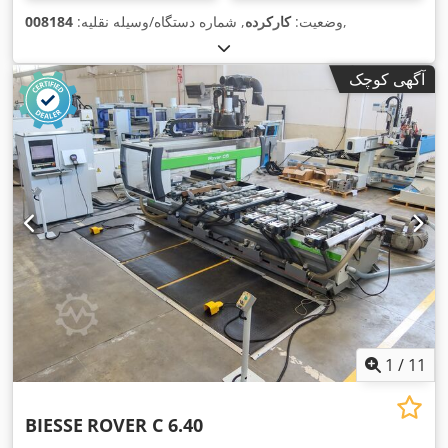
,
وضعیت:
کارکرده
, شماره دستگاه/وسیله نقلیه:
008184
آگهی کوچک
1
/
11
BIESSE
ROVER C 6.40