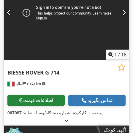
1
/
16
BIESSE
ROVER G 714
۳٬۷۵۸ km
ایتالیا
تماس بگیرید
اطلاعات قیمت
,
وضعیت:
کارکرده
, شماره دستگاه/وسیله نقلیه:
007087
آگهی کوچک