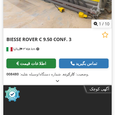
1
/
10
BIESSE
ROVER C 9.50 CONF. 3
۳٬۷۵۸ km
ایتالیا
تماس بگیرید
اطلاعات قیمت
,
وضعیت:
کارکرده
, شماره دستگاه/وسیله نقلیه:
008480
آگهی کوچک