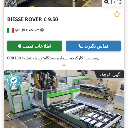
1
/
13
BIESSE
ROVER C 9.50
۳٬۷۵۸ km
ایتالیا
تماس بگیرید
اطلاعات قیمت
,
وضعیت:
کارکرده
, شماره دستگاه/وسیله نقلیه:
008338
آگهی کوچک