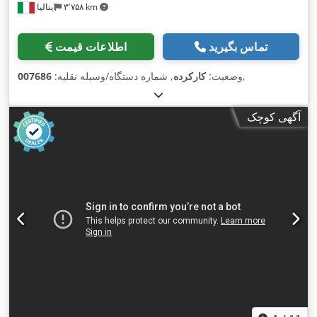
۳٬۷۵۸ km
ایتالیا
تماس بگیرید
اطلاعات قیمت
,
وضعیت:
کارکرده
, شماره دستگاه/وسیله نقلیه:
007686
آگهی کوچک