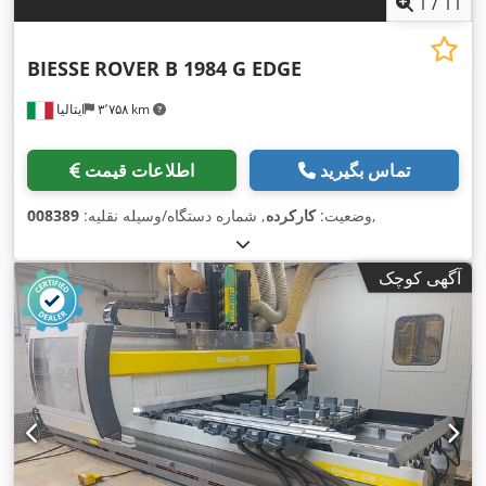
1
/
11
BIESSE
ROVER B 1984 G EDGE
۳٬۷۵۸ km
ایتالیا
تماس بگیرید
اطلاعات قیمت
,
وضعیت:
کارکرده
, شماره دستگاه/وسیله نقلیه:
008389
آگهی کوچک