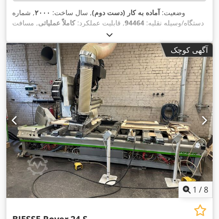
وضعیت:
آماده به کار (دست دوم)
, سال ساخت:
۲۰۰۰
, شماره
دستگاه/وسیله نقلیه:
94464
, قابلیت عملکرد:
کاملاً عملیاتی
, مسافت
۱٬۳۰۰
, مسافت حرکت محور Y:
۳٬۴۰۰ میلی‌متر
جابجایی محور X:
XNC
, مدل کنترلر:
۱۵۵ میلی‌متر
, مسافت حرکت محور Z:
میلی‌متر
آگهی کوچک
Numerical Control
,
1
/
8
BIESSE Rover
24 S