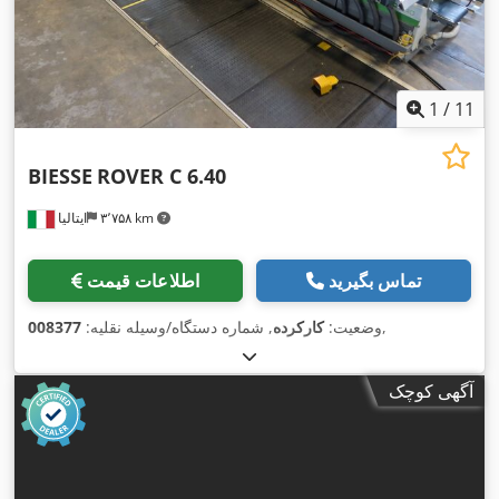
1
/
11
BIESSE
ROVER C 6.40
۳٬۷۵۸ km
ایتالیا
تماس بگیرید
اطلاعات قیمت
,
وضعیت:
کارکرده
, شماره دستگاه/وسیله نقلیه:
008377
آگهی کوچک