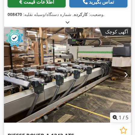
تماس بگیرید
اطلاعات قیمت
,
وضعیت:
کارکرده
, شماره دستگاه/وسیله نقلیه:
008470
آگهی کوچک
1
/
5