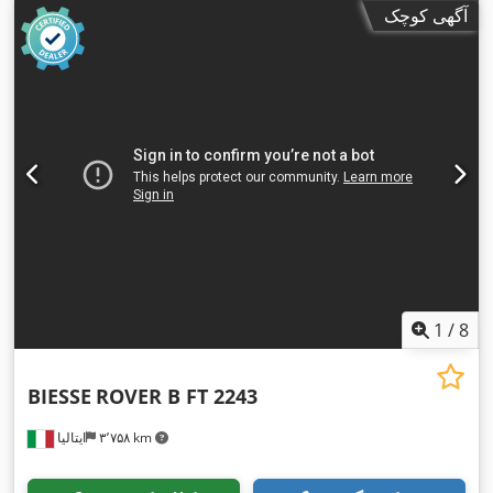
آگهی کوچک
1
/
8
BIESSE
ROVER B FT 2243
۳٬۷۵۸ km
ایتالیا