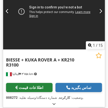
1
/
15
BIESSE + KUKA
ROVER A + KR210
R3100
۳٬۷۵۸ km
ایتالیا
تماس بگیرید
اطلاعات قیمت
,
وضعیت:
کارکرده
, شماره دستگاه/وسیله نقلیه:
008272