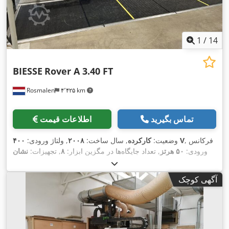
1
/
14
BIESSE
Rover A 3.40 FT
Rosmalen
۴٬۴۲۵ km
تماس بگیرید
اطلاعات قیمت
, فرکانس
۴۰۰ V
وضعیت:
کارکرده
, سال ساخت:
۲۰۰۸
, ولتاژ ورودی:
ورودی:
۵۰ هرتز
, تعداد جایگاه‌ها در مگزین ابزار:
۸
, تجهیزات:
نشان
CE
,
آگهی کوچک