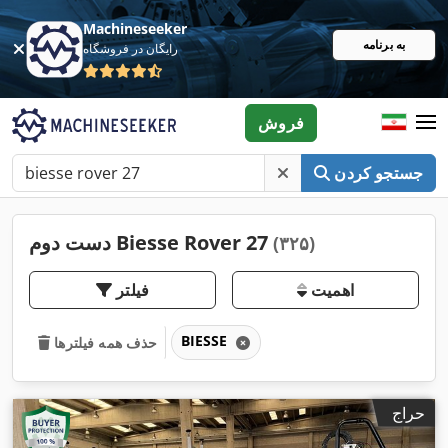
Machineseeker
به برنامه
رایگان در فروشگاه
فروش
جستجو کردن
دست دوم Biesse Rover 27
(۳۲۵)
اهمیت
فیلتر
BIESSE
حذف همه فیلترها
حراج