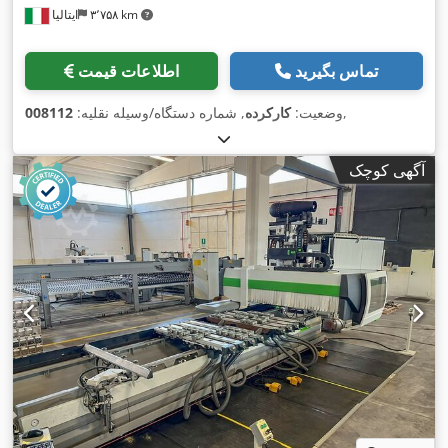
۳٬۷۵۸ km
ایتالیا
تماس بگیرید
اطلاعات قیمت
,
وضعیت:
کارکرده
, شماره دستگاه/وسیله نقلیه:
008112
آگهی کوچک