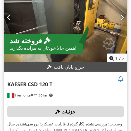
فروخته شد
همین حالا خودتان به مزایده بگذارید!
1
/
2
حراج پایان یافت
KAESER
CSD 120 T
Piemonte
۴٬۱۶۵ km
جزئیات
وضعیت:
بررسی‌نشده (کارکرده)
, قابلیت عملکرد:
بررسی‌نشده
, سال
, فشار (حداکثر):
۸٫۵
HMI PLC KAESER
, مدل کنترلر:
ساخت:
۲۰۰۸