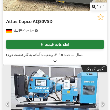
1
/
4
Atlas Copco
AQ30VSD
۴٬۰۶۹ km
آلمان
اطلاعات قیمت
,
سال ساخت:
۲۰۱۵
, وضعیت:
آماده به کار (دست دوم)
آگهی کوچک