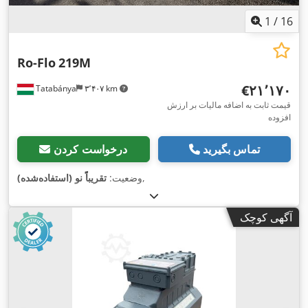
1
/
16
Ro-Flo
219M
‎€۲۱٬۱۷۰
Tatabánya
۳٬۴۰۷ km
قیمت ثابت به اضافه مالیات بر ارزش
افزوده
تماس بگیرید
درخواست کردن
,
وضعیت:
تقریباً نو (استفاده‌شده)
آگهی کوچک