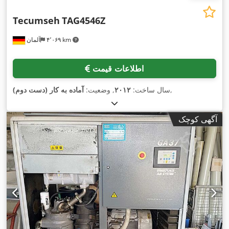
Tecumseh
TAG4546Z
۴٬۰۶۹ km
آلمان
اطلاعات قیمت
,
سال ساخت:
۲۰۱۲
, وضعیت:
آماده به کار (دست دوم)
آگهی کوچک