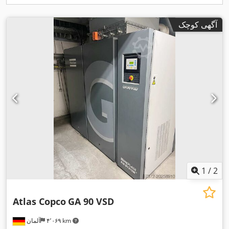
آگهی کوچک
1
/
2
Atlas Copco
GA 90 VSD
۴٬۰۶۹ km
آلمان