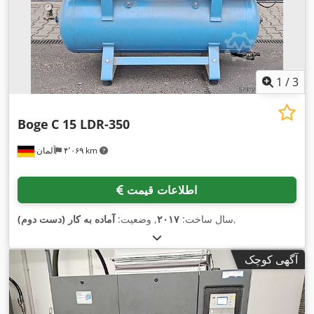
1
/
3
Boge
C 15 LDR-350
۴٬۰۶۹ km
آلمان
اطلاعات قیمت
,
سال ساخت:
۲۰۱۷
, وضعیت:
آماده به کار (دست دوم)
آگهی کوچک