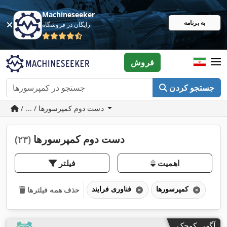
Machineseeker
به برنامه
رایگان در فروشگاه
فروش
جستجو کردن
/ ... / دست دوم کمپرسورها
دست دوم کمپرسورها
(۲۳)
اهمیت
فیلتر
کمپرسورها
فناوری فرایند
حذف همه فیلترها
آگهی کوچک