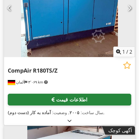
1
/
2
CompAir
R180TS/Z
۴٬۰۶۹ km
آلمان
اطلاعات قیمت
,
سال ساخت:
۲۰۰۵
, وضعیت:
آماده به کار (دست دوم)
آگهی کوچک