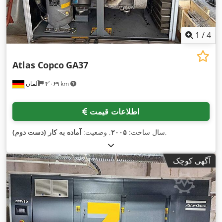
1
/
4
Atlas Copco
GA37
۴٬۰۶۹ km
آلمان
اطلاعات قیمت
,
سال ساخت:
۲۰۰۵
, وضعیت:
آماده به کار (دست دوم)
آگهی کوچک