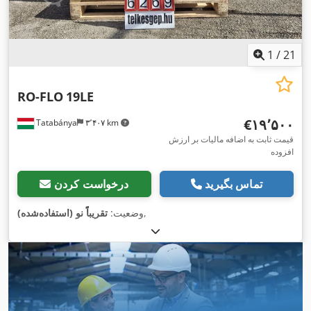
1
/
21
RO-FLO
19LE
‎€۱۹٬۵۰۰
Tatabánya
۳٬۴۰۷ km
قیمت ثابت به اضافه مالیات بر ارزش
افزوده
تماس بگیرید
درخواست کردن
,
وضعیت:
تقریباً نو (استفاده‌شده)