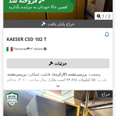
فروخته شد
همین حالا خودتان به مزایده بگذارید!
1
/
2
حراج پایان یافت
KAESER
CSD 102 T
Piemonte
۴٬۱۶۵ km
جزئیات
وضعیت:
بررسی‌نشده (کارکرده)
, قابلیت عملکرد:
بررسی‌نشده
,
قدرت:
۵۵ کیلووات (۷۴٫۷۸ اسب بخار)
, سال ساخت:
۲۰۱۰
, حداکثر
,
سرعت چرخش:
۲٬۹۶۵ دور/دقیقه
حراج