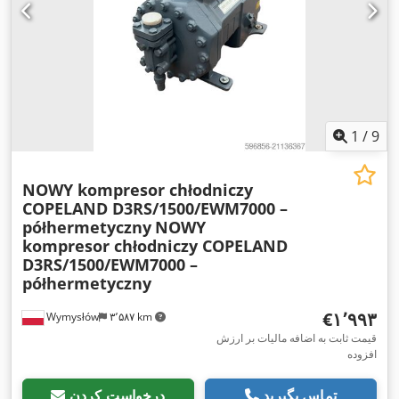
1
/
9
NOWY kompresor chłodniczy
COPELAND D3RS/1500/EWM7000 –
półhermetyczny
NOWY
kompresor chłodniczy COPELAND
D3RS/1500/EWM7000 –
półhermetyczny
‎€۱٬۹۹۳
Wymysłów
۳٬۵۸۷ km
قیمت ثابت به اضافه مالیات بر ارزش
افزوده
تماس بگیرید
درخواست کردن