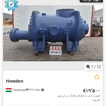
1
/
12
Howden
‎€۱۹٬۵۰۰
Tatabánya
۳٬۴۰۷ km
قیمت ثابت به اضافه مالیات بر ارزش
افزوده