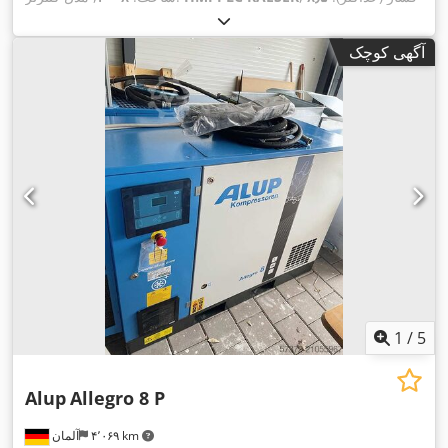
,
میله
, حداکثر سرعت چرخش:
۲٬۹۶۵ دور/دقیقه
آگهی کوچک
1
/
5
Alup
Allegro 8 P
۴٬۰۶۹ km
آلمان