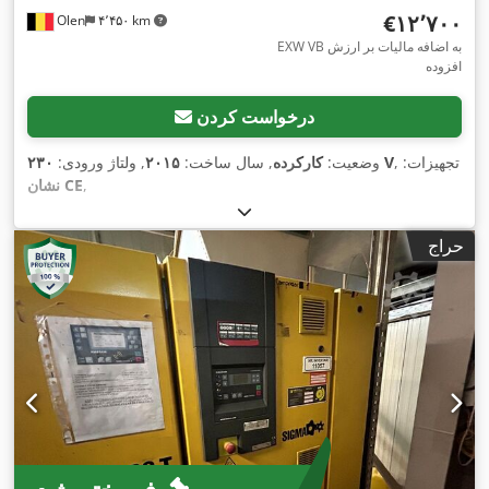
‎€۱۲٬۷۰۰
Olen
۴٬۴۵۰ km
EXW VB به اضافه مالیات بر ارزش
افزوده
درخواست کردن
, تجهیزات:
۲۳۰ V
وضعیت:
کارکرده
, سال ساخت:
۲۰۱۵
, ولتاژ ورودی:
,
نشان CE
حراج