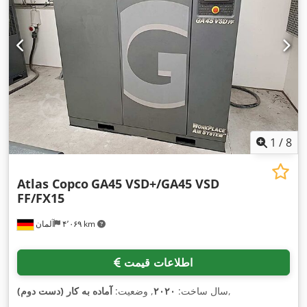
1
/
8
Atlas Copco
GA45 VSD+/GA45 VSD
FF/FX15
۴٬۰۶۹ km
آلمان
اطلاعات قیمت
,
سال ساخت:
۲۰۲۰
, وضعیت:
آماده به کار (دست دوم)