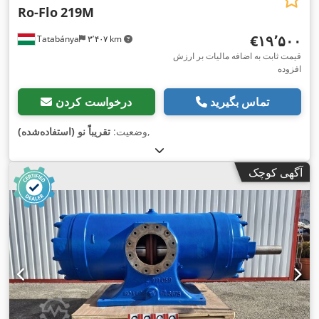
Ro-Flo
219M
‎€۱۹٬۵۰۰
Tatabánya
۳٬۴۰۷ km
قیمت ثابت به اضافه مالیات بر ارزش
افزوده
تماس بگیرید
درخواست کردن
,
وضعیت:
تقریباً نو (استفاده‌شده)
آگهی کوچک