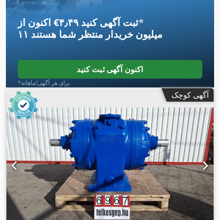
*
اکنون از ‎€۴٫۴۹ ثبت آگهی کنید
۱۱ میلیون خریدار
منتظر شما هستند
اکنون آگهی ثبت کنید
*برای هر آگهی/ماهانه
آگهی کوچک