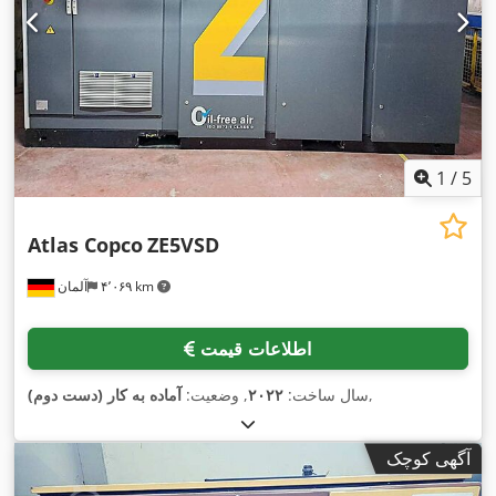
1
/
5
Atlas Copco
ZE5VSD
۴٬۰۶۹ km
آلمان
اطلاعات قیمت
,
سال ساخت:
۲۰۲۲
, وضعیت:
آماده به کار (دست دوم)
آگهی کوچک