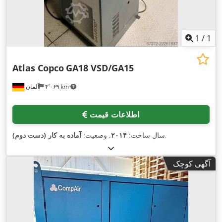
1
/
1
Atlas Copco
GA18 VSD/GA15
۴٬۰۶۹ km
آلمان
اطلاعات قیمت
,
سال ساخت:
۲۰۱۴
, وضعیت:
آماده به کار (دست دوم)
آگهی کوچک