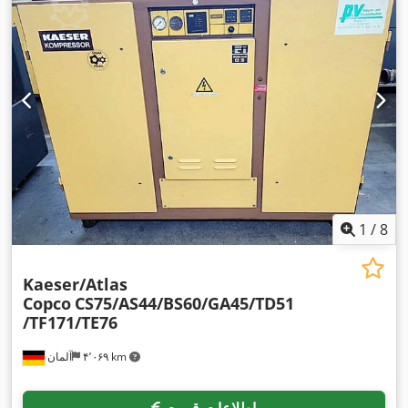
1
/
8
Kaeser/Atlas
Copco
CS75/AS44/BS60/GA45/TD51
/TF171/TE76
۴٬۰۶۹ km
آلمان
اطلاعات قیمت