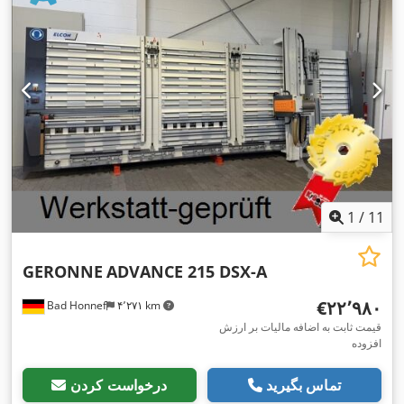
1
/
11
GERONNE
ADVANCE 215 DSX-A
‎€۲۲٬۹۸۰
Bad Honnef
۴٬۲۷۱ km
قیمت ثابت به اضافه مالیات بر ارزش
افزوده
تماس بگیرید
درخواست کردن