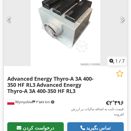
1
/
7
Advanced Energy Thyro-A 3A 400-
350 HF RL3
Advanced Energy
Thyro-A 3A 400-350 HF RL3
‎€۲٬۴۹۶
Wymysłów
۳٬۵۸۷ km
قیمت ثابت به اضافه مالیات بر ارزش
افزوده
تماس بگیرید
درخواست کردن