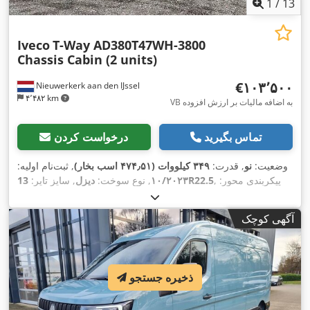
1
/
13
Iveco
T-Way AD380T47WH-3800
Chassis Cabin (2 units)
‎€۱۰۳٬۵۰۰
Nieuwerkerk aan den IJssel
۴٬۴۸۲ km
VB به اضافه مالیات بر ارزش افزوده
تماس بگیرید
درخواست کردن
وضعیت:
نو
, قدرت:
۳۴۹ کیلووات (۴۷۴٫۵۱ اسب بخار)
, ثبت‌نام اولیه:
, پیکربندی محور:
13R22.5
۱۰/۲۰۲۳
, نوع سوخت:
دیزل
, سایز تایر:
, فاصله بین دو محور:
۳٬۸۰۰ میلی‌متر
, سوخت:
دیزل
, ظرفیت
6x6
مخزن سوخت:
۳۹۰ ل
, رنگ:
سفید
, کابین راننده:
کابین روزانه
, نوع
آگهی کوچک
چرخ‌دنده:
مکانیکی
, کلاس انتشار:
یورو ۳
, سیستم تعلیق:
فولاد
, سال
,
ساخت:
۲۰۲۳
, تجهیزات:
تهویه مطبوع
ذخیره جستجو