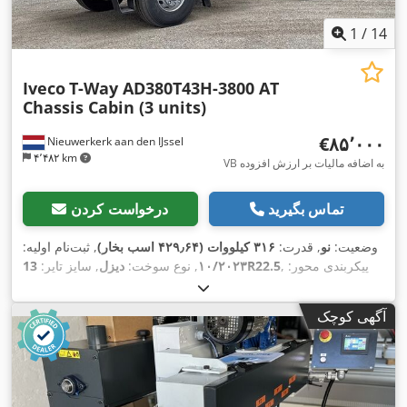
1
/
14
Iveco
T-Way AD380T43H-3800 AT
Chassis Cabin (3 units)
‎€۸۵٬۰۰۰
Nieuwerkerk aan den IJssel
۴٬۴۸۲ km
VB به اضافه مالیات بر ارزش افزوده
تماس بگیرید
درخواست کردن
وضعیت:
نو
, قدرت:
۳۱۶ کیلووات (۴۲۹٫۶۴ اسب بخار)
, ثبت‌نام اولیه:
, پیکربندی محور:
13R22.5
۱۰/۲۰۲۳
, نوع سوخت:
دیزل
, سایز تایر:
, فاصله بین دو محور:
۳٬۸۰۰ میلی‌متر
, سوخت:
دیزل
, ظرفیت
6x4
مخزن سوخت:
۲۹۰ ل
, رنگ:
سفید
, کابین راننده:
کابین روزانه
, نوع
آگهی کوچک
چرخ‌دنده:
خودکار
, کلاس انتشار:
یورو ۳
, سیستم تعلیق:
فولاد
, طول
کل:
۸٬۳۴۰ میلی‌متر
, عرض کل:
۲٬۵۰۰ میلی‌متر
, ارتفاع کل:
۳٬۱۴۰
,
میلی‌متر
, سال ساخت:
۲۰۲۳
, تجهیزات:
تهویه مطبوع