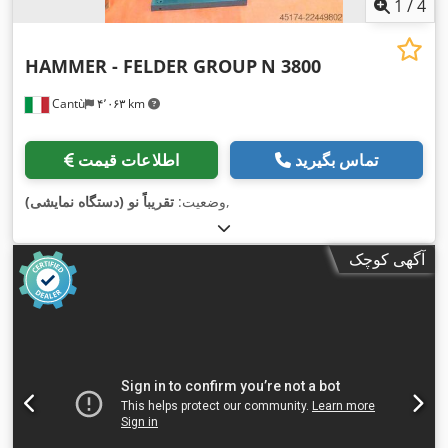
1
/
4
HAMMER - FELDER GROUP
N 3800
Cantù
۴٬۰۶۳ km
تماس بگیرید
اطلاعات قیمت
,
وضعیت:
تقریباً نو (دستگاه نمایشی)
آگهی کوچک