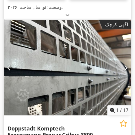
,
وضعیت:
نو
, سال ساخت:
۲۰۲۶
آگهی کوچک
1
/
17
Doppstadt Komptech
Eggersmann Pronar
Cribus 3800,