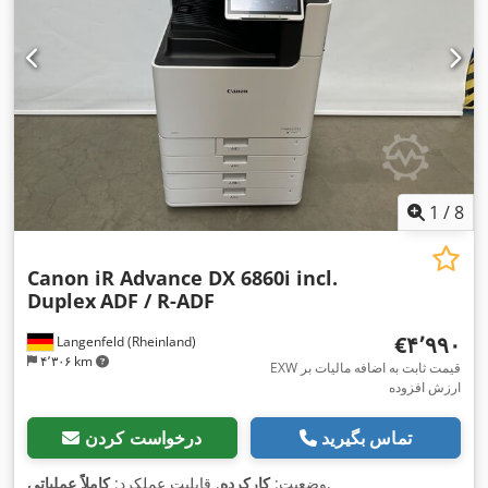
1
/
8
Canon iR Advance DX 6860i incl.
Duplex
ADF / R-ADF
‎€۴٬۹۹۰
Langenfeld (Rheinland)
۴٬۳۰۶ km
EXW قیمت ثابت به اضافه مالیات بر
ارزش افزوده
تماس بگیرید
درخواست کردن
,
وضعیت:
کارکرده
, قابلیت عملکرد:
کاملاً عملیاتی