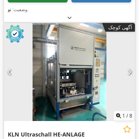
,
وضعیت:
نو
آگهی کوچک
1
/
8
KLN Ultraschall
HE-ANLAGE