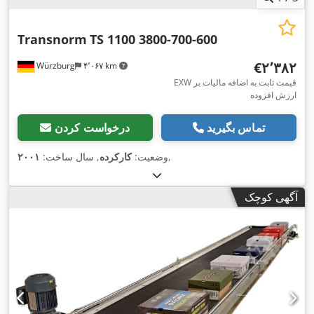
Transnorm
TS 1100 3800-700-600
‎€۲٬۳۸۲
Würzburg
۴٬۰۶۷ km
EXW قیمت ثابت به اضافه مالیات بر
ارزش افزوده
تماس بگیرید
درخواست کردن
,
وضعیت:
کارکرده
, سال ساخت:
۲۰۰۱
آگهی کوچک