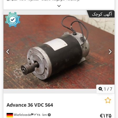
آگهی کوچک
1
/
7
Advance
36 VDC 564
‎€۱۲۵
Wiefelstede
۴٬۲۸۰ km