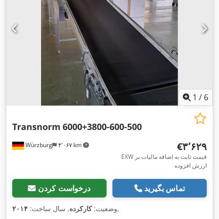
1
/
6
Transnorm
6000+3800-600-500
‎€۳٬۶۲۹
Würzburg
۴٬۰۶۷ km
EXW قیمت ثابت به اضافه مالیات بر
ارزش افزوده
تماس بگیرید
درخواست کردن
,
وضعیت:
کارکرده
, سال ساخت:
۲۰۱۴