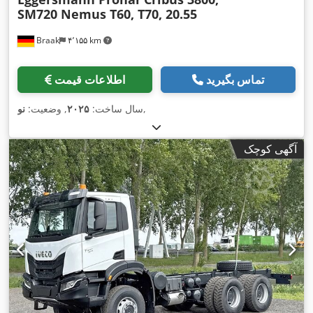
SM720 Nemus T60, T70, 20.55
Braak
۴٬۱۵۵ km
تماس بگیرید
اطلاعات قیمت
,
سال ساخت:
۲۰۲۵
, وضعیت:
نو
آگهی کوچک