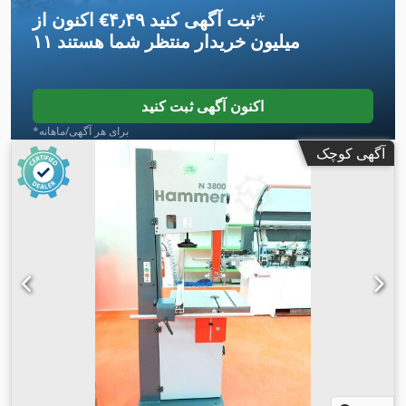
*
اکنون از ‎€۴٫۴۹ ثبت آگهی کنید
۱۱ میلیون خریدار
منتظر شما هستند
اکنون آگهی ثبت کنید
*برای هر آگهی/ماهانه
آگهی کوچک