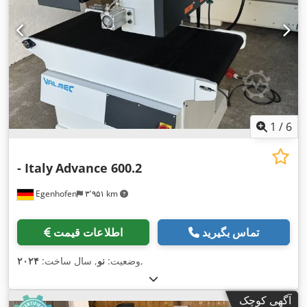
1
/
6
- Italy
Advance 600.2
Egenhofen
۳٬۹۵۱ km
تماس بگیرید
اطلاعات قیمت
,
وضعیت:
نو
, سال ساخت:
۲۰۲۴
آگهی کوچک