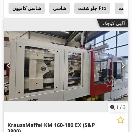
جلو شفت Pto
شاسی
شاسی کامیون
S
آگهی کوچک
1
/
3
KraussMaffei
KM 160-180 EX (S&P
3800)