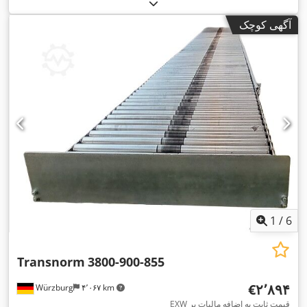
آگهی کوچک
1
/
6
Transnorm
3800-900-855
‎€۲٬۸۹۴
Würzburg
۴٬۰۶۷ km
EXW قیمت ثابت به اضافه مالیات بر