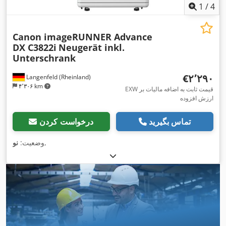
1
/
4
Canon imageRUNNER Advance
DX C3822i
Neugerät inkl.
Unterschrank
‎€۲٬۲۹۰
Langenfeld (Rheinland)
۴٬۳۰۶ km
EXW قیمت ثابت به اضافه مالیات بر
ارزش افزوده
تماس بگیرید
درخواست کردن
,
وضعیت:
نو