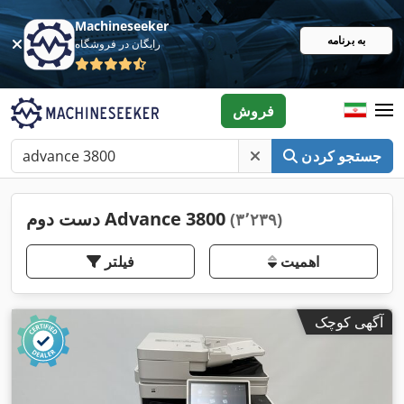
Machineseeker
به برنامه
رایگان در فروشگاه
فروش
جستجو کردن
دست دوم Advance 3800
(۳٬۲۳۹)
اهمیت
فیلتر
آگهی کوچک