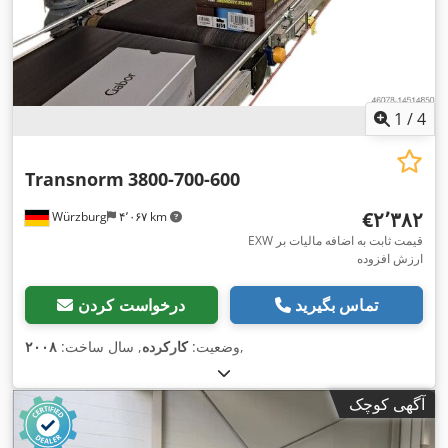
1
/
4
Transnorm
3800-700-600
‎€۲٬۳۸۲
Würzburg
۴٬۰۶۷ km
EXW قیمت ثابت به اضافه مالیات بر
ارزش افزوده
تماس بگیرید
درخواست کردن
,
وضعیت:
کارکرده
, سال ساخت:
۲۰۰۸
آگهی کوچک