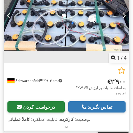
1
/
4
‎€۲٬۹۰۰
Schwarzenfeld
۳٬۹۰۳ km
EXW VB به اضافه مالیات بر ارزش
افزوده
تماس بگیرید
درخواست کردن
,
وضعیت:
کارکرده
, قابلیت عملکرد:
کاملاً عملیاتی