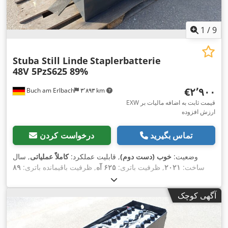
1
/
9
Stuba Still Linde
Staplerbatterie
48V 5PzS625 89%
‎€۲٬۹۰۰
Buch am Erlbach
۳٬۸۹۳ km
EXW قیمت ثابت به اضافه مالیات بر
ارزش افزوده
تماس بگیرید
درخواست کردن
وضعیت:
خوب (دست دوم)
, قابلیت عملکرد:
کاملاً عملیاتی
, سال
ساخت:
۲۰۲۱
, ظرفیت باتری:
۶۲۵ آه
, ظرفیت باقیمانده باتری:
۸۹
, طول کل:
۸۳۰ میلی‌متر
, عرض کل:
۶۳۰
۴۸ V
درصد
, ولتاژ باتری:
میلی‌متر
, ارتفاع کل:
۶۳۰ میلی‌متر
, وزن کل:
۸۹۹ کیلوگرم
, نوع
آگهی کوچک
,
سوخت:
برقی