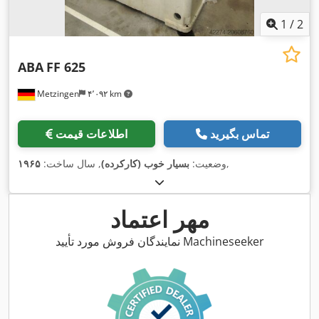
1
/
2
ABA
FF 625
Metzingen
۴٬۰۹۲ km
تماس بگیرید
اطلاعات قیمت
,
وضعیت:
بسیار خوب (کارکرده)
, سال ساخت:
۱۹۶۵
مهر اعتماد
نمایندگان فروش مورد تأیید Machineseeker