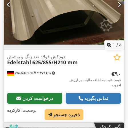
1
/
4
دودکش فولاد ضد زنگ و پوشش
Edelstahl
625/855/H210 mm
‎€۹۰
Wiefelstede
۴٬۲۷۹ km
قیمت ثابت به اضافه مالیات بر ارزش
افزوده
تماس بگیرید
درخواست کردن
,
وضعیت:
کارکرده
ذخیره جستجو
آگهی کوچک