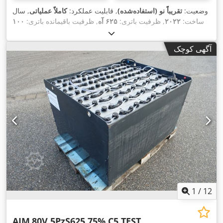
وضعیت:
تقریباً نو (استفاده‌شده)
, قابلیت عملکرد:
کاملاً عملیاتی
, سال
ساخت:
۲۰۲۲
, ظرفیت باتری:
۶۲۵ آه
, ظرفیت باقیمانده باتری:
۱۰۰
, طول کل:
۸۲۵ میلی‌متر
, عرض کل:
۳۲۵
۲۴ V
درصد
, ولتاژ باتری:
,
میلی‌متر
, ارتفاع کل:
۶۳۰ میلی‌متر
, وزن کل:
۴۴۸ کیلوگرم
آگهی کوچک
1
/
12
AIM
80V 5PzS625 75% C5 TEST