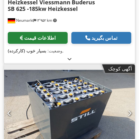
Heizkessel Viessmann
Buderus
SB 625 -185kw Heizkessel
Neumarkt
۳٬۹۵۲ km
تماس بگیرید
اطلاعات قیمت
,
وضعیت:
بسیار خوب (کارکرده)
آگهی کوچک