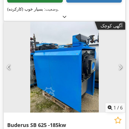
,
وضعیت:
بسیار خوب (کارکرده)
آگهی کوچک
1
/
6
Buderus SB 625 -185kw