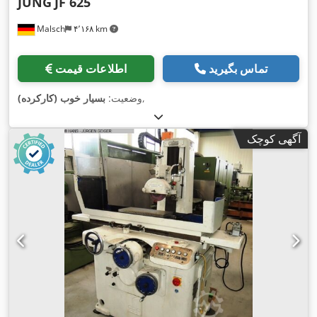
JUNG
JF 625
Malsch
۴٬۱۶۸ km
تماس بگیرید
اطلاعات قیمت
,
وضعیت:
بسیار خوب (کارکرده)
آگهی کوچک