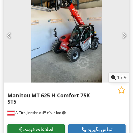
,
, عرض ساخت:
۱٬۸۰۰ میلی‌متر
Diesel
1
/
9
Manitou
MT 625 H Comfort 75K
ST5
A-Tirol,Innsbruck
۳٬۹۰۳ km
تماس بگیرید
اطلاعات قیمت