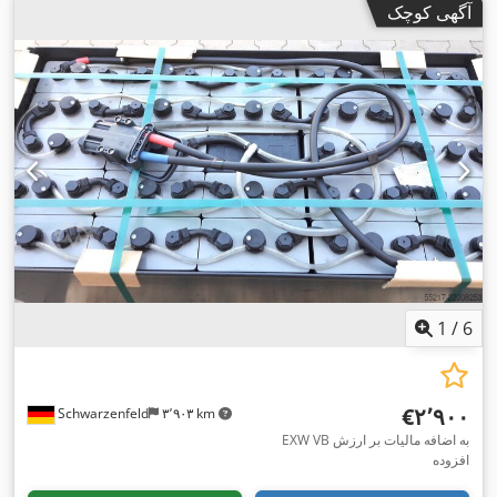
آگهی کوچک
1
/
6
‎€۲٬۹۰۰
Schwarzenfeld
۳٬۹۰۳ km
EXW VB به اضافه مالیات بر ارزش
افزوده