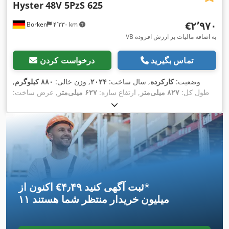
Hyster
48V 5PzS 625
‎€۲٬۹۷۰
Borken
۴٬۳۳۰ km
VB به اضافه مالیات بر ارزش افزوده
تماس بگیرید
درخواست کردن
وضعیت:
کارکرده
, سال ساخت:
۲۰۲۴
, وزن خالی:
۸۸۰ کیلوگرم
,
طول کل:
۸۲۷ میلی‌متر
, ارتفاع سازه:
۶۲۷ میلی‌متر
, عرض ساخت:
,
۶۲۷ میلی‌متر
*
اکنون از ‎€۴٫۴۹ ثبت آگهی کنید
۱۱ میلیون خریدار
منتظر شما هستند