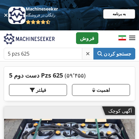
Machineseeker
به برنامه
رایگان در فروشگاه
فروش
جستجو کردن
دست دوم 5 Pzs 625
(۵۹٬۴۵۵)
اهمیت
فیلتر
آگهی کوچک