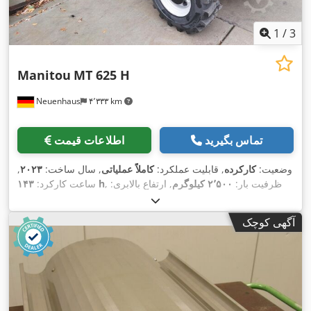
1
/
3
Manitou
MT 625 H
Neuenhaus
۴٬۳۳۳ km
تماس بگیرید
اطلاعات قیمت
وضعیت:
کارکرده
, قابلیت عملکرد:
کاملاً عملیاتی
, سال ساخت:
۲۰۲۳
,
, ظرفیت بار:
۲٬۵۰۰ کیلوگرم
, ارتفاع بالابری:
۱۴۳ h
ساعت کارکرد:
۵٬۸۵۰ میلی‌متر
, نوع سوخت:
دیزل
, ارتفاع سازه:
۱٬۹۲۰ میلی‌متر
,
, عرض
Diesel
, نوع سیستم انتقال قدرت:
وزن خالی:
۴٬۸۰۰ کیلوگرم
آگهی کوچک
,
ساخت:
۱٬۱۸۱ میلی‌متر