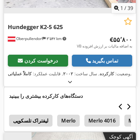
1
/
39
Hundegger
K2-5 625
‎€۵۵٬۸۰۰
Oberpullendorf
۳٬۵۴۲ km
VB به اضافه مالیات بر ارزش افزوده
تماس بگیرید
درخواست کردن
,
وضعیت:
کارکرده
, سال ساخت:
۲۰۰۲
, قابلیت عملکرد:
کاملاً عملیاتی
دستگاه‌های کارکرده بیشتری را ببینید
Merl
Merlo 4016
Merlo
لیفتراک تلسکوپی
l
آگهی کوچک