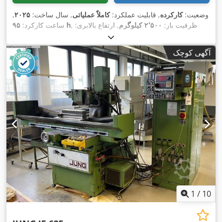
وضعیت:
کارکرده
, قابلیت عملکرد:
کاملاً عملیاتی
, سال ساخت:
۲۰۲۵
,
, ظرفیت بار:
۲٬۵۰۰ کیلوگرم
, ارتفاع بالابری:
۹۵ h
ساعت کارکرد:
۵٬۸۵۰ میلی‌متر
, نوع سوخت:
دیزل
, نوع دکل:
تلسكوپی
, ارتفاع سازه:
۱٬۹۶۰ میلی‌متر
, طول شاخک‌ها:
۱٬۲۰۰ میلی‌متر
, نوع سیستم انتقال
آگهی کوچک
,
Diesel
قدرت:
1
/
10