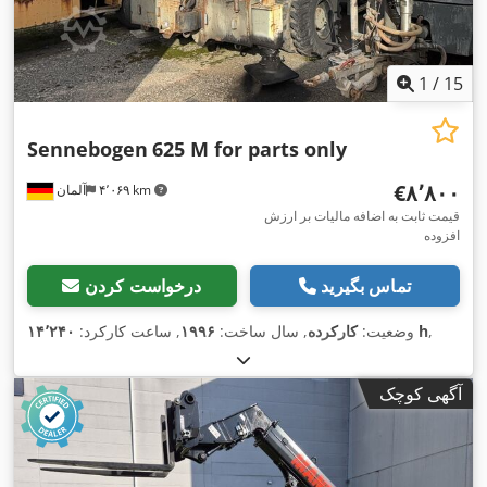
1
/
15
Sennebogen
625 M for parts only
‎€۸٬۸۰۰
۴٬۰۶۹ km
آلمان
قیمت ثابت به اضافه مالیات بر ارزش
افزوده
تماس بگیرید
درخواست کردن
,
۱۴٬۲۴۰ h
وضعیت:
کارکرده
, سال ساخت:
۱۹۹۶
, ساعت کارکرد:
آگهی کوچک