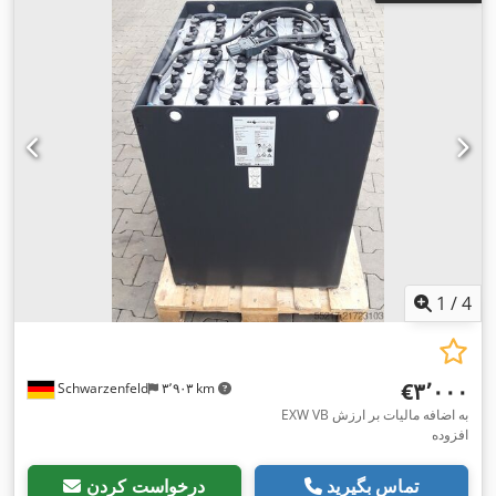
1
/
4
‎€۳٬۰۰۰
Schwarzenfeld
۳٬۹۰۳ km
EXW VB به اضافه مالیات بر ارزش
افزوده
تماس بگیرید
درخواست کردن