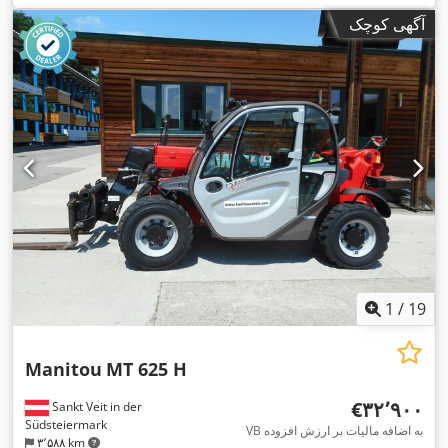
۱٬۹۸۰ میلی‌متر
, قدرت:
۵۵ کیلووات (۷۴٫۷۸ اسب بخار)
, طول
آگهی کوچک
شاخک‌ها:
۱٬۲۰۰ میلی‌متر
, وزن خالی:
۴٬۷۱۰ کیلوگرم
, طول کل:
, عرض ساخت:
Diesel
, نوع سیستم انتقال قدرت:
۳٬۸۹۴ میلی‌متر
,
۱٬۸۱۳ میلی‌متر
1
/
19
Manitou
MT 625 H
‎€۳۲٬۹۰۰
Sankt Veit in der
Südsteiermark
VB به اضافه مالیات بر ارزش افزوده
۳٬۵۸۸ km