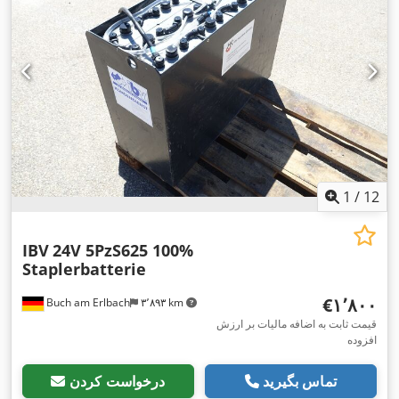
1
/
12
IBV
24V 5PzS625 100%
Staplerbatterie
‎€۱٬۸۰۰
Buch am Erlbach
۳٬۸۹۳ km
قیمت ثابت به اضافه مالیات بر ارزش
افزوده
تماس بگیرید
درخواست کردن