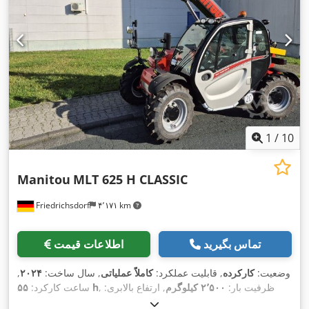
1
/
10
Manitou
MLT 625 H CLASSIC
Friedrichsdorf
۴٬۱۷۱ km
تماس بگیرید
اطلاعات قیمت
وضعیت:
کارکرده
, قابلیت عملکرد:
کاملاً عملیاتی
, سال ساخت:
۲۰۲۴
,
, ظرفیت بار:
۲٬۵۰۰ کیلوگرم
, ارتفاع بالابری:
۵۵ h
ساعت کارکرد:
۵٬۸۵۰ میلی‌متر
, نوع سوخت:
دیزل
, نوع دکل:
تلسكوپی
, ارتفاع سازه: