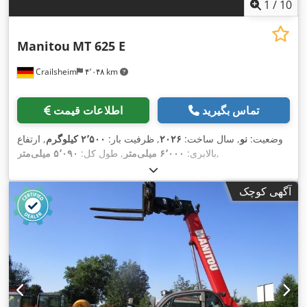
1
/
10
Manitou
MT 625 E
Crailsheim
۴٬۰۴۸ km
تماس بگیرید
اطلاعات قیمت
وضعیت:
نو
, سال ساخت:
۲۰۲۶
, ظرفیت بار:
۲٬۵۰۰ کیلوگرم
, ارتفاع
,
بالابری:
۶٬۰۰۰ میلی‌متر
, طول کل:
۵٬۰۹۰ میلی‌متر
آگهی کوچک