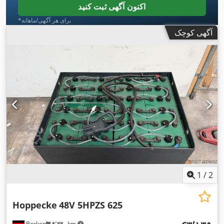
اکنون آگهی ثبت کنید
*برای هر آگهی/ماهانه
آگهی کوچک
1
/
2
Hoppecke
48V 5HPZS 625
Borken
۴٬۳۳۰ km