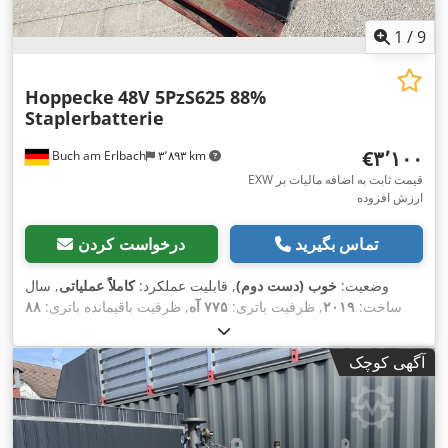
1
/
9
Hoppecke
48V 5PzS625 88%
Staplerbatterie
‎€۳٬۱۰۰
Buch am Erlbach
۳٬۸۹۳ km
EXW قیمت ثابت به اضافه مالیات بر
ارزش افزوده
تماس بگیرید
درخواست کردن
وضعیت:
خوب (دست دوم)
, قابلیت عملکرد:
کاملاً عملیاتی
, سال
ساخت:
۲۰۱۹
, ظرفیت باتری:
۷۷۵ آه
, ظرفیت باقیمانده باتری:
۸۸
, طول کل:
۱٬۰۲۵ میلی‌متر
, عرض کل:
۵۳۰
۴۸ V
درصد
, ولتاژ باتری:
میلی‌متر
, ارتفاع کل:
۷۸۵ میلی‌متر
, وزن کل:
۱٬۱۱۸ کیلوگرم
, نوع
آگهی کوچک
,
سوخت:
برقی