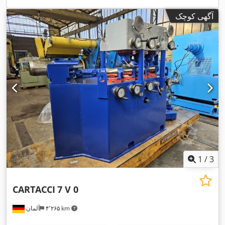
آگهی کوچک
1
/
3
CARTACCI
7 V 0
۴٬۲۶۵ km
آلمان