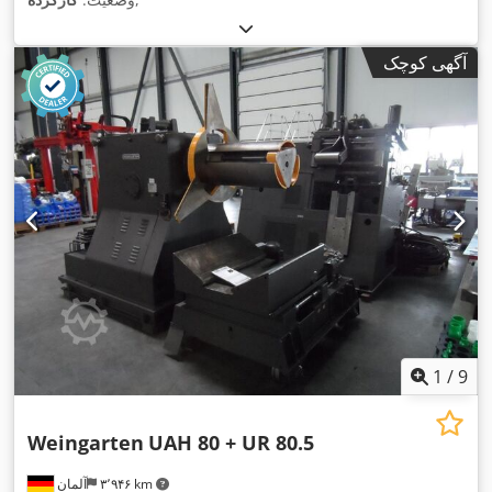
آگهی کوچک
1
/
9
Weingarten
UAH 80 + UR 80.5
۳٬۹۴۶ km
آلمان