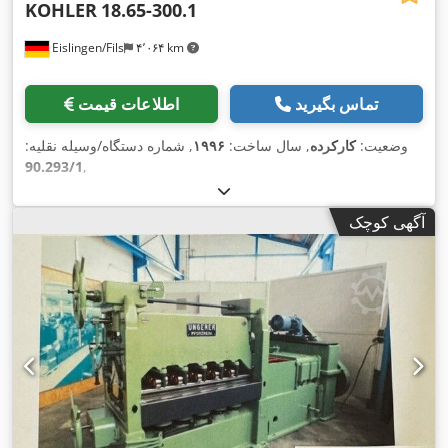
KOHLER
18.65-300.1
Eislingen/Fils
۴٬۰۶۴ km
تماس بگیرید
اطلاعات قیمت
وضعیت:
کارکرده
, سال ساخت:
۱۹۹۶
, شماره دستگاه/وسیله نقلیه:
90.293/1
,
آگهی کوچک