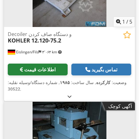
1
/
5
Decoiler و دستگاه صاف کردن
KOHLER
12.120-75.2
Eislingen/Fils
۴٬۰۶۴ km
تماس بگیرید
اطلاعات قیمت
وضعیت:
کارکرده
, سال ساخت:
۱۹۸۵
, شماره دستگاه/وسیله نقلیه:
30522
,
آگهی کوچک