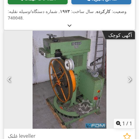
وضعیت:
کارکرده
, سال ساخت:
۱۹۷۳
, شماره دستگاه/وسیله نقلیه:
740048
,
آگهی کوچک
1
/
1
غلتک leveller