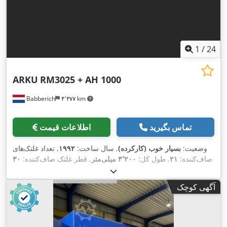
1
/
24
ARKU
RM3025 + AH 1000
Babberich
۴٬۳۷۷ km
تماس بگیرید
اطلاعات قیمت
وضعیت:
بسیار خوب (کارکرده)
, سال ساخت:
۱۹۹۲
, تعداد غلتک‌های
صاف‌کننده:
۲۱
, طول کل:
۳٬۲۰۰ میلی‌متر
, قطر غلتک صاف‌کننده:
۳۰
میلی‌متر
, ارتفاع کل:
۲٬۱۰۰ میلی‌متر
, عرض کل:
۲٬۰۰۰ میلی‌متر
,
,
حداکثر ضخامت ورق:
۶ میلی‌متر
آگهی کوچک