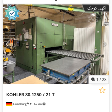
آگهی کوچک
1
/
28
KOHLER
80.1250 / 21 T
Günzburg
۴٬۰۱۸ km