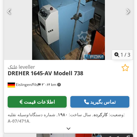
1
/
3
غلتک leveller
DREHER
1645-AV Modell 738
Eislingen/Fils
۴٬۰۶۴ km
تماس بگیرید
اطلاعات قیمت
, شماره دستگاه/وسیله نقلیه:
وضعیت:
کارکرده
, سال ساخت:
۱۹۸۰
A-07/471A
,