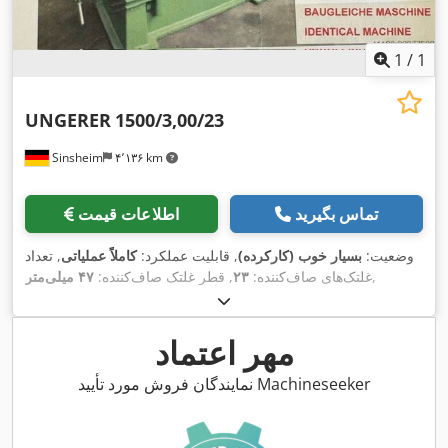
1
/
1
UNGERER
1500/3,00/23
Sinsheim
۴٬۱۳۶ km
تماس بگیرید
اطلاعات قیمت
وضعیت:
بسیار خوب (کارکرده)
, قابلیت عملکرد:
کاملاً عملیاتی
, تعداد
,
غلتک‌های صاف‌کننده:
۲۳
, قطر غلتک صاف‌کننده:
۴۷ میلی‌متر
مهر اعتماد
نمایندگان فروش مورد تأیید Machineseeker