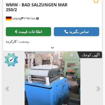
WMW - BAD SALZUNGEN
MAR
250/2
Leipzig
۳٬۹۴۶ km
تماس بگیرید
اطلاعات قیمت
,
وضعیت:
کارکرده
آگهی کوچک