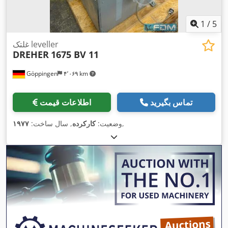
1
/
5
غلتک leveller
DREHER
1675 BV 11
Göppingen
۴٬۰۶۹ km
تماس بگیرید
اطلاعات قیمت
,
وضعیت:
کارکرده
, سال ساخت:
۱۹۷۷