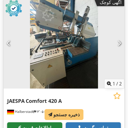
آگهی کوچک
1
/
2
JAESPA
Comfort 420 A
Halberstadt
۴٬۰۵۰ km
ذخیره جستجو
تماس بگیرید
اطلاعات قیمت