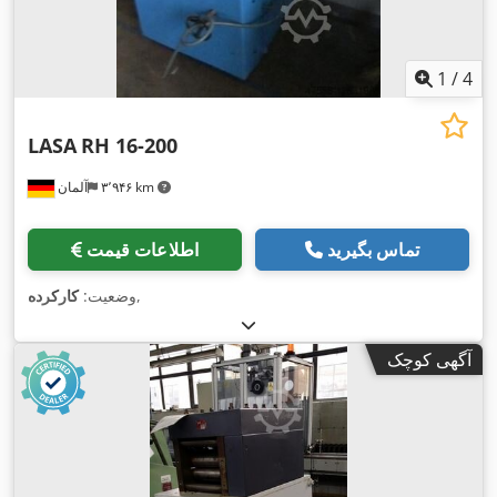
1
/
4
LASA
RH 16-200
۳٬۹۴۶ km
آلمان
تماس بگیرید
اطلاعات قیمت
,
وضعیت:
کارکرده
آگهی کوچک