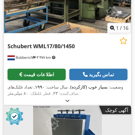
1
/
16
Schubert
WML17/80/1450
Babberich
۴٬۳۷۷ km
تماس بگیرید
اطلاعات قیمت
وضعیت:
بسیار خوب (کارکرده)
, سال ساخت:
۱۹۹۰
, تعداد غلتک‌های
,
صاف‌کننده:
۲۳
, قطر غلطک:
۸۰ میلی‌متر
آگهی کوچک