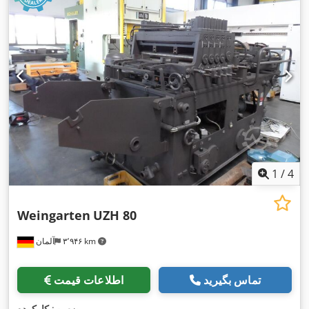
1
/
4
Weingarten
UZH 80
۳٬۹۴۶ km
آلمان
تماس بگیرید
اطلاعات قیمت
,
وضعیت:
کارکرده