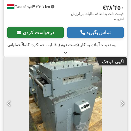
‎€۲۸٬۴۵۰
Tatabánya
۳٬۴۰۷ km
قیمت ثابت به اضافه مالیات بر ارزش
افزوده
تماس بگیرید
درخواست کردن
,
وضعیت:
آماده به کار (دست دوم)
, قابلیت عملکرد:
کاملاً عملیاتی
آگهی کوچک