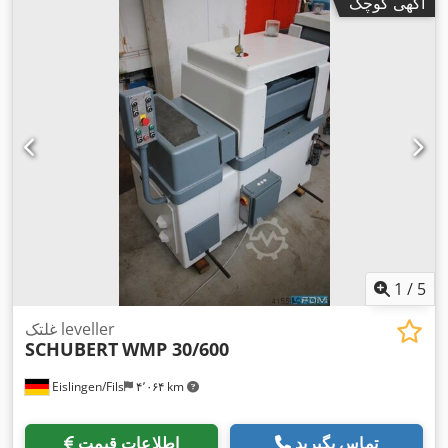
آگهی کوچک
1
/
5
غلتک leveller
SCHUBERT
WMP 30/600
Eislingen/Fils
۴٬۰۶۴ km
تماس بگیرید
اطلاعات قیمت