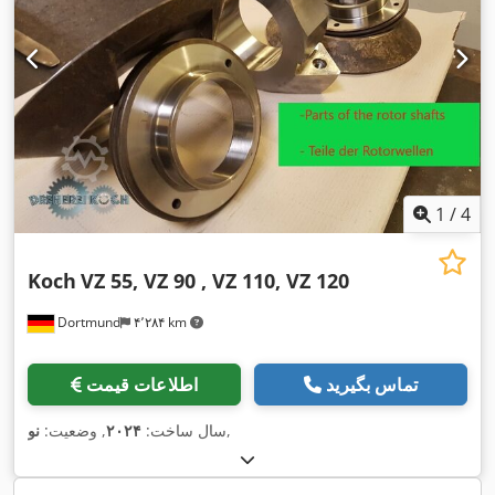
1
/
4
Koch
VZ 55, VZ 90 , VZ 110, VZ 120
Dortmund
۴٬۲۸۴ km
تماس بگیرید
اطلاعات قیمت
,
سال ساخت:
۲۰۲۴
, وضعیت:
نو