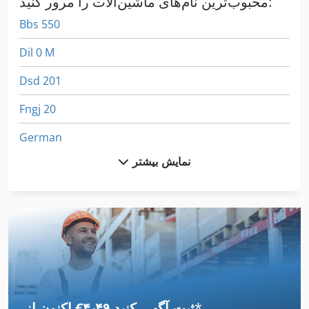
محبوب‌ترین نام‌های ماشین‌آلات را مرور کنید:
Bbs 550
Dil 0 M
Dsd 201
Fngj 20
German
نمایش بیشتر
Hl
Hsc 20 Linear
International 1460
International 1480
International 2674
*
اکنون از ‎€۴٫۴۹ ثبت آگهی کنید
International 433