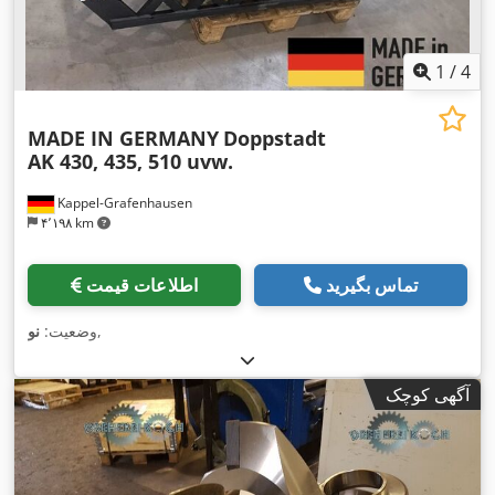
1
/
4
MADE IN GERMANY
Doppstadt
AK 430, 435, 510 uvw.
Kappel-Grafenhausen
۴٬۱۹۸ km
تماس بگیرید
اطلاعات قیمت
,
وضعیت:
نو
آگهی کوچک