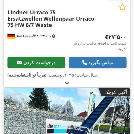
Lindner Urraco 75
Ersatzwellen
Wellenpaar Urraco
75 HW 6/7 Waste
‎€۲۷٬۵۰۰
Bad Essen
۴٬۲۳۲ km
قیمت ثابت به اضافه مالیات بر ارزش
افزوده
تماس بگیرید
درخواست کردن
,
سال ساخت:
۲۰۲۵
, وضعیت:
تقریباً نو (استفاده‌شده)
آگهی کوچک