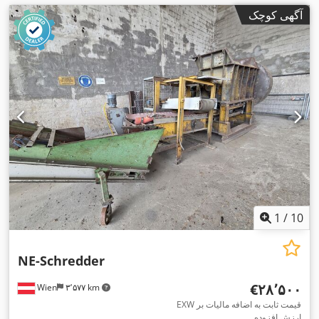
آگهی کوچک
1
/
10
NE-Schredder
‎€۲۸٬۵۰۰
Wien
۳٬۵۷۷ km
EXW قیمت ثابت به اضافه مالیات بر
ارزش افزوده