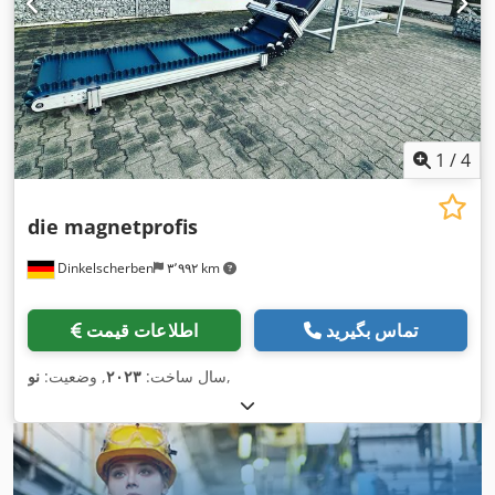
1
/
4
die magnetprofis
Dinkelscherben
۳٬۹۹۲ km
تماس بگیرید
اطلاعات قیمت
,
سال ساخت:
۲۰۲۳
, وضعیت:
نو