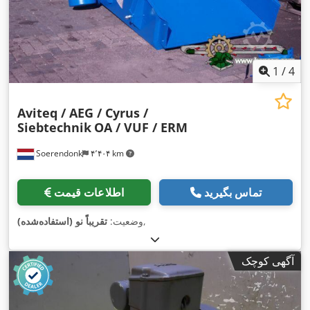
1
/
4
Aviteq / AEG / Cyrus /
Siebtechnik
OA / VUF / ERM
Soerendonk
۴٬۴۰۴ km
تماس بگیرید
اطلاعات قیمت
,
وضعیت:
تقریباً نو (استفاده‌شده)
آگهی کوچک