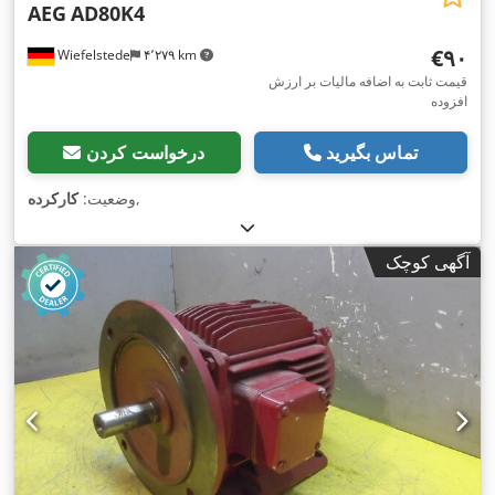
AEG
AD80K4
‎€۹۰
Wiefelstede
۴٬۲۷۹ km
قیمت ثابت به اضافه مالیات بر ارزش
افزوده
تماس بگیرید
درخواست کردن
,
وضعیت:
کارکرده
آگهی کوچک