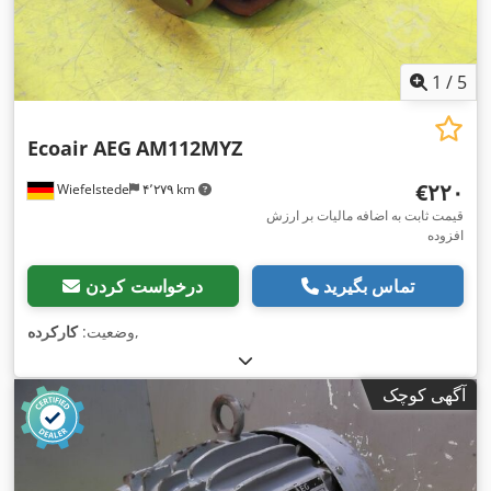
1
/
5
Ecoair AEG
AM112MYZ
‎€۲۲۰
Wiefelstede
۴٬۲۷۹ km
قیمت ثابت به اضافه مالیات بر ارزش
افزوده
تماس بگیرید
درخواست کردن
,
وضعیت:
کارکرده
آگهی کوچک