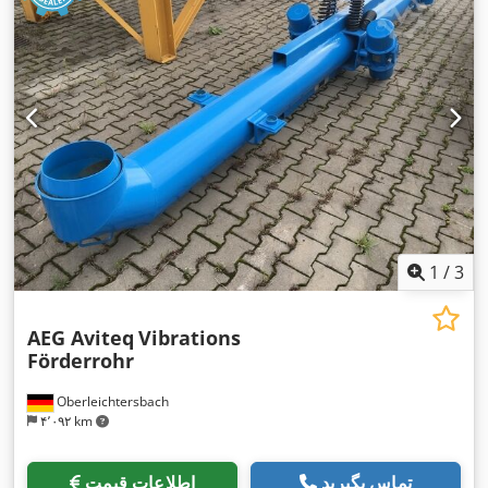
1
/
3
AEG Aviteq
Vibrations
Förderrohr
Oberleichtersbach
۴٬۰۹۲ km
تماس بگیرید
اطلاعات قیمت