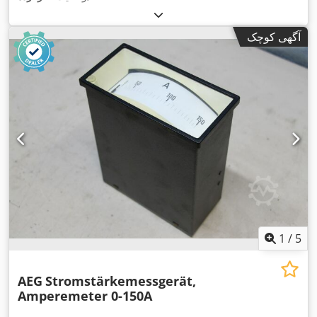
آگهی کوچک
1
/
5
AEG
Stromstärkemessgerät,
Amperemeter 0-150A