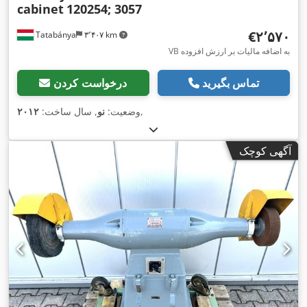
cabinet
120254; 3057
‎€۲٬۵۷۰
Tatabánya
۳٬۴۰۷ km
VB به اضافه مالیات بر ارزش افزوده
تماس بگیرید
درخواست کردن
,
وضعیت:
نو
, سال ساخت:
۲۰۱۲
آگهی کوچک