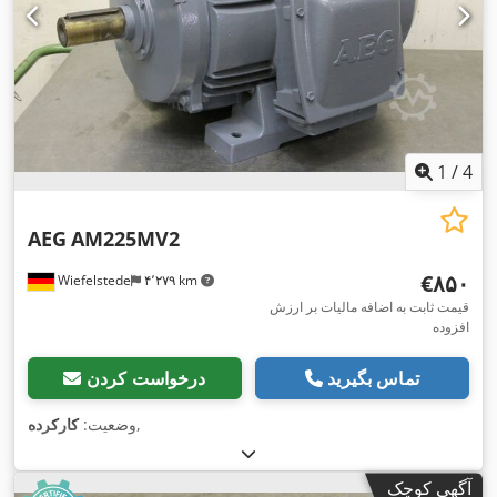
1
/
4
AEG
AM225MV2
‎€۸۵۰
Wiefelstede
۴٬۲۷۹ km
قیمت ثابت به اضافه مالیات بر ارزش
افزوده
تماس بگیرید
درخواست کردن
,
وضعیت:
کارکرده
آگهی کوچک