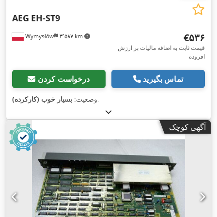
AEG
EH-ST9
‎€۵۳۶
Wymysłów
۳٬۵۸۷ km
قیمت ثابت به اضافه مالیات بر ارزش
افزوده
تماس بگیرید
درخواست کردن
,
وضعیت:
بسیار خوب (کارکرده)
آگهی کوچک