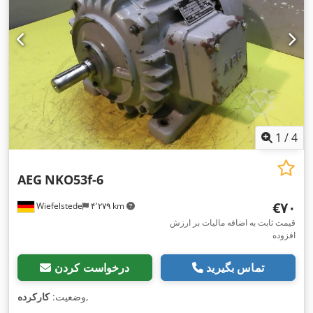
1
/
4
AEG
NKO53f-6
‎€۷۰
Wiefelstede
۴٬۲۷۹ km
قیمت ثابت به اضافه مالیات بر ارزش
افزوده
تماس بگیرید
درخواست کردن
,
وضعیت:
کارکرده