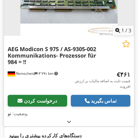
1
/
3
AEG
Modicon S 975 / AS-9305-002
Kommunikations- Prozessor für
984 = !!
‎€۴۶۱
Remscheid
۴٬۲۹۱ km
قیمت ثابت به اضافه مالیات بر ارزش
افزوده
تماس بگیرید
درخواست کردن
,
وضعیت:
نو
دستگاه‌های کارکرده بیشتری را ببینید