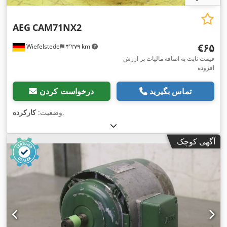
AEG
CAM71NX2
‎€۶۵
Wiefelstede
۴٬۲۷۹ km
قیمت ثابت به اضافه مالیات بر ارزش
افزوده
تماس بگیرید
درخواست کردن
,
وضعیت:
کارکرده
آگهی کوچک