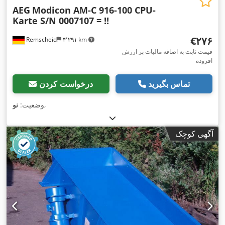
AEG
Modicon AM-C 916-100 CPU-
Karte S/N 0007107 = !!
‎€۲۷۶
Remscheid
۴٬۲۹۱ km
قیمت ثابت به اضافه مالیات بر ارزش
افزوده
تماس بگیرید
درخواست کردن
,
وضعیت:
نو
آگهی کوچک