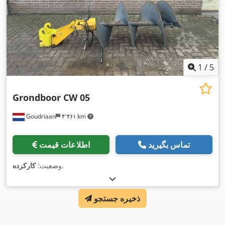
1
/
5
Grondboor CW 05
Goudriaan
۴٬۴۶۱ km
تماس بگیرید
اطلاعات قیمت
,
وضعیت:
کارکرده
ذخیره جستجو