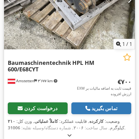
1
/
1
Baumaschinentechnik
HPL HM
600/E68CYT
‎€۷۰۰
Amstetten
۳٬۶۷۷ km
EXW قیمت ثابت به اضافه مالیات بر
ارزش افزوده
تماس بگیرید
درخواست کردن
وضعیت:
کارکرده
, قابلیت عملکرد:
کاملاً عملیاتی
, وزن کل:
۲۱۰
,
کیلوگرم
, سال ساخت:
۲۰۰۶
, شماره دستگاه/وسیله نقلیه:
31006