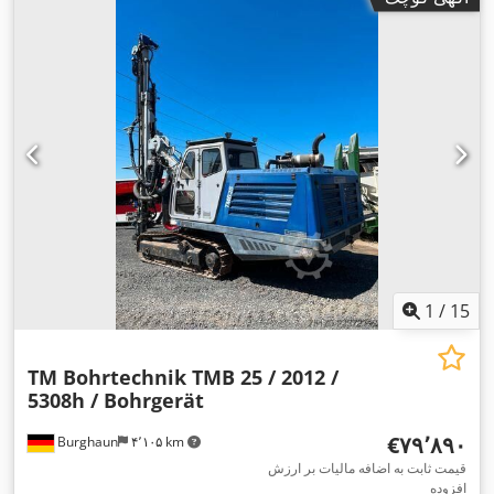
1
/
15
TM Bohrtechnik TMB 25 / 2012 /
5308h / Bohrgerät
‎€۷۹٬۸۹۰
Burghaun
۴٬۱۰۵ km
قیمت ثابت به اضافه مالیات بر ارزش
افزوده