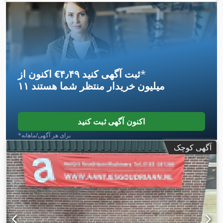
*
اکنون از ‎€۴٫۴۹ ثبت آگهی کنید
۱۱ میلیون خریدار
منتظر شما هستند
اکنون آگهی ثبت کنید
*برای هر آگهی/ماهانه
آگهی کوچک