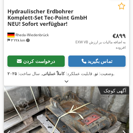
Hydraulischer Erdbohrer
Komplett-Set
Tec-Point GmbH
NEU! Sofort verfügbar!
‎€۸۹۹
Rheda-Wiedenbrück
۴٬۲۲۸ km
EXW VB به اضافه مالیات بر ارزش
افزوده
تماس بگیرید
درخواست کردن
,
وضعیت:
نو
, قابلیت عملکرد:
کاملاً عملیاتی
, سال ساخت:
۲۰۲۵
آگهی کوچک