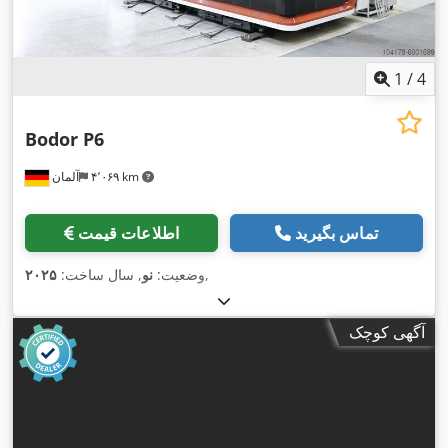
1
/
4
Bodor P6
۴٬۰۶۹ km
آلمان
تماس بگیرید
اطلاعات قیمت
,
وضعیت:
نو
, سال ساخت:
۲۰۲۵
آگهی کوچک