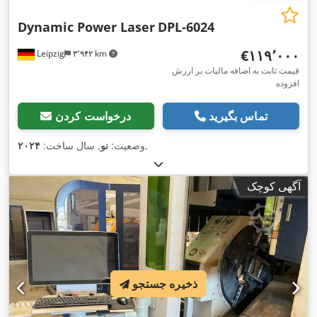
Dynamic Power Laser
DPL-6024
‎€۱۱۹٬۰۰۰
Leipzig
۳٬۹۴۲ km
قیمت ثابت به اضافه مالیات بر ارزش
افزوده
تماس بگیرید
درخواست کردن
,
وضعیت:
نو
, سال ساخت:
۲۰۲۴
آگهی کوچک
ذخیره جستجو