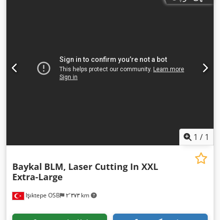
1
/
1
Baykal
BLM, Laser Cutting In XXL
Extra-Large
Işıktepe OSB
۲٬۳۷۳ km