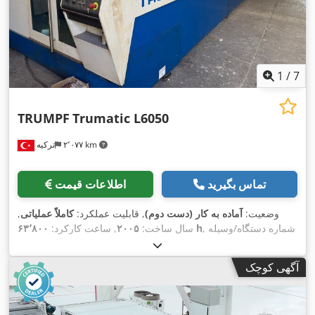
1
/
7
TRUMPF
Trumatic L6050
۲٬۰۷۷ km
ترکیه
تماس بگیرید
اطلاعات قیمت
وضعیت:
آماده به کار (دست دوم)
, قابلیت عملکرد:
کاملاً عملیاتی
,
, شماره دستگاه/وسیله
۶۳٬۸۰۰ h
سال ساخت:
۲۰۰۵
, ساعت کارکرد:
, تولیدکننده کنترلر:
کنترل CNC
, نوع کنترل:
A0270 A0050
نقلیه:
, ساعت
TRUMPF
, سازنده منبع لیزر:
لیزر CO₂
, نوع لیزر:
TRUMPF
آگهی کوچک
, توان لیزر:
۵ وات
, حداکثر ضخامت ورق:
۲۵
۶۳٬۸۰۰ h
لیزر:
میلی‌متر
, حداکثر ضخامت ورق فولادی:
۲۵ میلی‌متر
, حداکثر ضخامت
ورق استنلس استیل:
۲۰ میلی‌متر
, حداکثر ضخامت ورق آلومینیوم:
۱۲