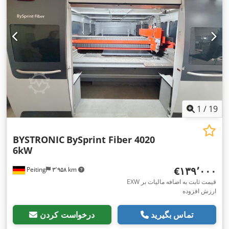
1
/
19
BYSTRONIC
BySprint Fiber 4020
6kW
‎€۱۳۹٬۰۰۰
Peiting
۳٬۹۵۸ km
EXW قیمت ثابت به اضافه مالیات بر
ارزش افزوده
تماس بگیرید
درخواست کردن