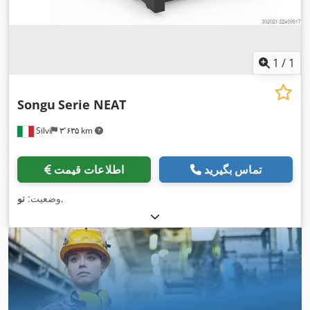
1
/
1
Songu
Serie NEAT
Silvi
۳٬۶۳۵ km
تماس بگیرید
اطلاعات قیمت
,
وضعیت:
نو