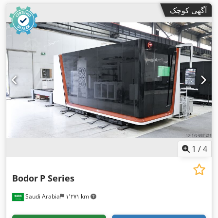
آگهی کوچک
1
/
4
Bodor
P Series
Saudi Arabia
۱٬۲۷۱ km