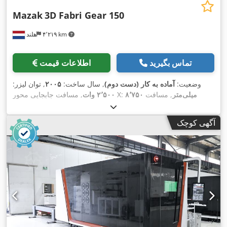
Mazak
3D Fabri Gear 150
۴٬۲۱۹ km
هلند
تماس بگیرید
اطلاعات قیمت
وضعیت:
آماده به کار (دست دوم)
, سال ساخت:
۲۰۰۵
, توان لیزر:
۸٬۷۵۰ میلی‌متر
, مسافت
, مسافت جابجایی محور X:
۲٬۵۰۰ وات
۳۷۵
, مسافت حرکت محور Z:
۱٬۲۷۰ میلی‌متر
حرکت محور Y:
,
میلی‌متر
, تعداد محور:
۷
آگهی کوچک