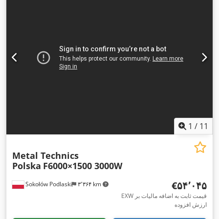
1
/
11
Metal Technics
Polska
F6000×1500 3000W
‎€۵۴٬۰۴۵
Sokołów Podlaski
۳٬۳۶۴ km
EXW قیمت ثابت به اضافه مالیات بر
ارزش افزوده