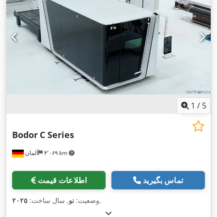
میلی‌متر
, طول میز:
۶٬۰۵۰ میلی‌متر
, طول کارکرد:
۶٬۰۵۰ میلی‌متر
,
۶٬۰۵۰
, مسافت جابجایی محور X:
عرض کار:
۲٬۰۰۰ میلی‌متر
۲٬۰۰۰ میلی‌متر
, قدرت:
۸۷
, مسافت حرکت محور Y:
میلی‌متر
کیلووات (۱۱۸٫۲۹ اسب بخار)
, وزن کل:
۲۴٬۰۰۰ کیلوگرم
, طول کل:
۱۱٬۷۰۰ میلی‌متر
, عرض کل:
۳٬۹۰۰ میلی‌متر
, ارتفاع کل:
۲٬۶۰۰
میلی‌متر
, تجهیزات:
توقف اضطراری, مستندات / راهنما, نشان CE,
,
واحد خنک‌کننده
1
/
5
Bodor
C Series
۴٬۰۶۹ km
آلمان
تماس بگیرید
اطلاعات قیمت
,
وضعیت:
نو
, سال ساخت:
۲۰۲۵