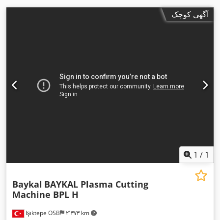
آگهی کوچک
1
/
1
Baykal
BAYKAL Plasma Cutting
Machine BPL H
Işıktepe OSB
۲٬۳۷۳ km