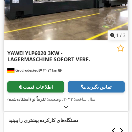
1
/
3
YAWEI
YLP6020 3KW -
LAGERMASCHINE SOFORT VERF.
Großrudestedt
۴٬۰۲۳ km
تماس بگیرید
اطلاعات قیمت
,
سال ساخت:
۲۰۲۲
, وضعیت:
تقریباً نو (استفاده‌شده)
دستگاه‌های کارکرده بیشتری را ببینید