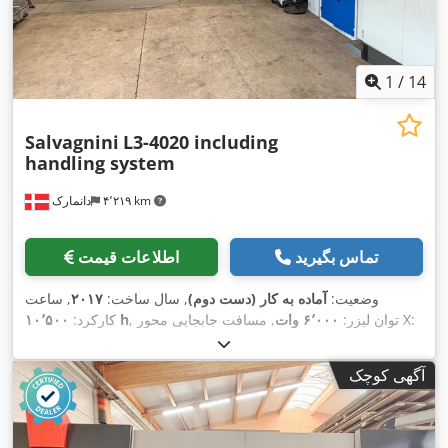
1
/
14
Salvagnini
L3-4020 including
handling system
۴٬۲۱۹ km
دانمارک
تماس بگیرید
اطلاعات قیمت
وضعیت:
آماده به کار (دست دوم)
, سال ساخت:
۲۰۱۷
, ساعت
, مسافت جابجایی محور X:
, توان لیزر:
۶٬۰۰۰ وات
۱۰٬۵۰۰ h
کارکرد:
۲٬۰۳۲ میلی‌متر
, مسافت
, مسافت حرکت محور Y:
۴٬۰۶۴ میلی‌متر
,
۱۰۰ میلی‌متر
, تعداد محور:
۳
حرکت محور Z:
آگهی کوچک