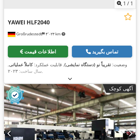
1
/
1
YAWEI
HLF2040
Großrudestedt
۴٬۰۲۳ km
تماس بگیرید
اطلاعات قیمت
وضعیت:
تقریباً نو (دستگاه نمایشی)
, قابلیت عملکرد:
کاملاً عملیاتی
,
,
سال ساخت:
۲۰۲۳
آگهی کوچک