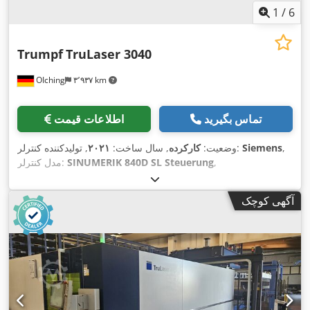
1
/
6
Trumpf
TruLaser 3040
OIching
۳٬۹۳۷ km
تماس بگیرید
اطلاعات قیمت
,
Siemens
, تولیدکننده کنترلر:
وضعیت:
کارکرده
, سال ساخت:
۲۰۲۱
,
SINUMERIK 840D SL Steuerung
مدل کنترلر:
آگهی کوچک