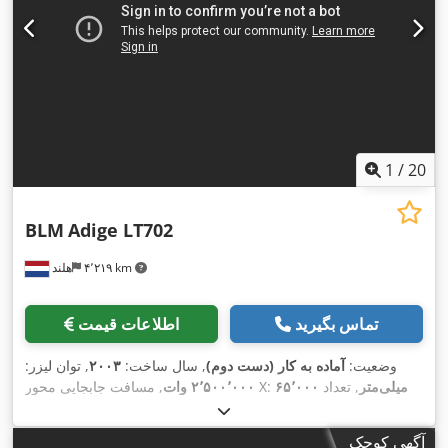
1
/
20
BLM
Adige LT702
۴٬۲۱۹ km
هلند
تماس بگیرید
اطلاعات قیمت
وضعیت:
آماده به کار (دست دوم)
, سال ساخت:
۲۰۰۳
, توان لیزر:
۶۵٬۰۰۰ میلی‌متر
, تعداد
, مسافت جابجایی محور X:
۲٬۵۰۰٬۰۰۰ وات
,
محور:
۴
آگهی کوچک