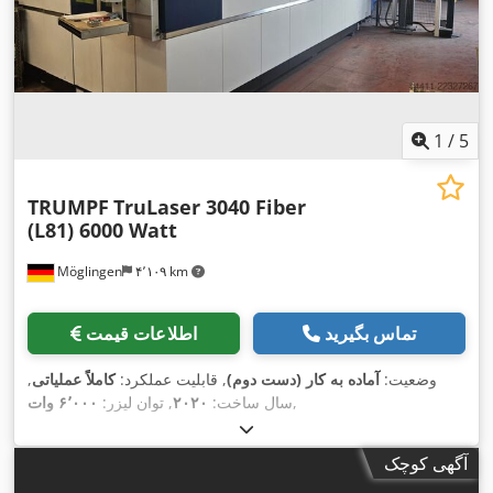
1
/
5
TRUMPF
TruLaser 3040 Fiber
(L81) 6000 Watt
Möglingen
۴٬۱۰۹ km
تماس بگیرید
اطلاعات قیمت
وضعیت:
آماده به کار (دست دوم)
, قابلیت عملکرد:
کاملاً عملیاتی
,
,
سال ساخت:
۲۰۲۰
, توان لیزر:
۶٬۰۰۰ وات
آگهی کوچک