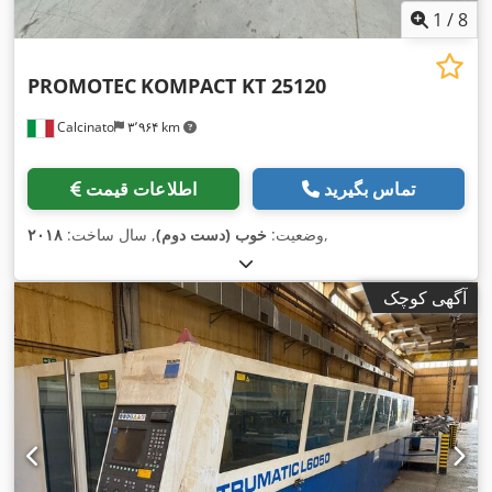
1
/
8
PROMOTEC
KOMPACT KT 25120
Calcinato
۳٬۹۶۴ km
تماس بگیرید
اطلاعات قیمت
,
وضعیت:
خوب (دست دوم)
, سال ساخت:
۲۰۱۸
آگهی کوچک