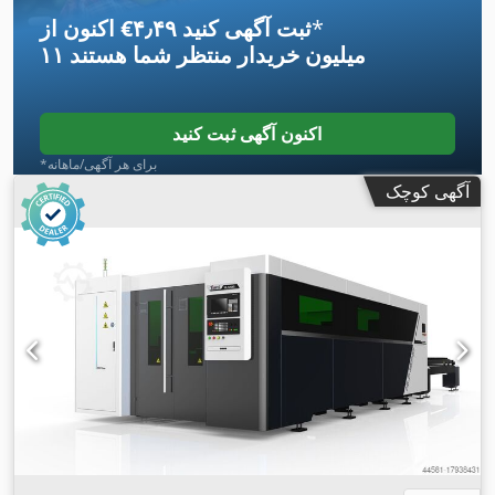
*
اکنون از ‎€۴٫۴۹ ثبت آگهی کنید
۱۱ میلیون خریدار
منتظر شما هستند
اکنون آگهی ثبت کنید
*برای هر آگهی/ماهانه
آگهی کوچک