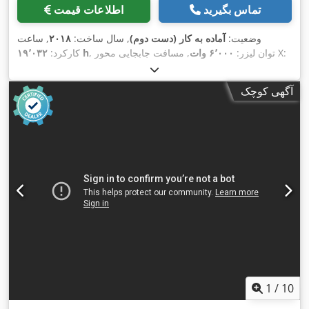
تماس بگیرید
اطلاعات قیمت
وضعیت:
آماده به کار (دست دوم)
, سال ساخت:
۲۰۱۸
, ساعت
, مسافت جابجایی محور X:
, توان لیزر:
۶٬۰۰۰ وات
۱۹٬۰۳۲ h
کارکرد:
۲٬۰۰۰ میلی‌متر
, تعداد
, مسافت حرکت محور Y:
۴٬۰۰۰ میلی‌متر
,
محور:
۳
آگهی کوچک
1
/
10