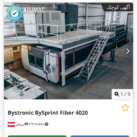
آگهی کوچک
1
/
9
Bystronic
BySprint Fiber 4020
۴٬۲۱۹ km
اتریش