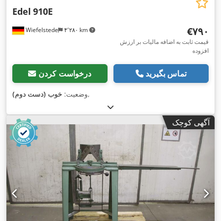
Edel
910E
‎€۷۹۰
Wiefelstede
۴٬۲۸۰ km
قیمت ثابت به اضافه مالیات بر ارزش
افزوده
تماس بگیرید
درخواست کردن
,
وضعیت:
خوب (دست دوم)
آگهی کوچک