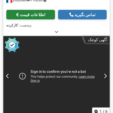
Ensisheim
۴٬۲۲۵ km
تماس بگیرید
اطلاعات قیمت
,
وضعیت:
کارکرده
آگهی کوچک
1
/
8