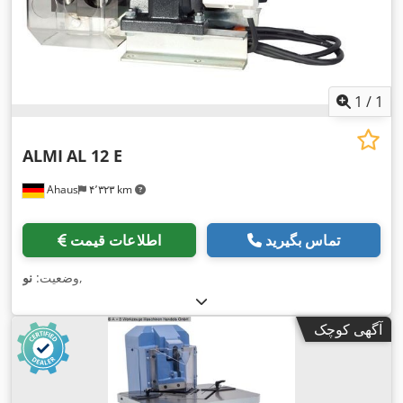
1
/
1
ALMI
AL 12 E
Ahaus
۴٬۳۲۳ km
تماس بگیرید
اطلاعات قیمت
,
وضعیت:
نو
آگهی کوچک