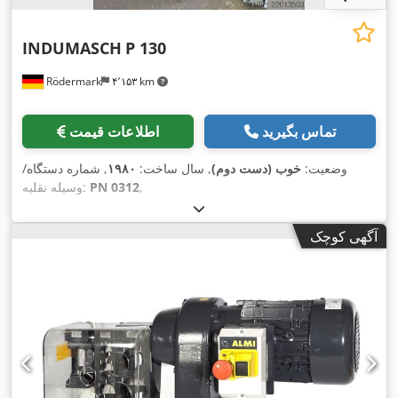
INDUMASCH
P 130
Rödermark
۴٬۱۵۳ km
تماس بگیرید
اطلاعات قیمت
وضعیت:
خوب (دست دوم)
, سال ساخت:
۱۹۸۰
, شماره دستگاه/
,
PN 0312
وسیله نقلیه:
آگهی کوچک