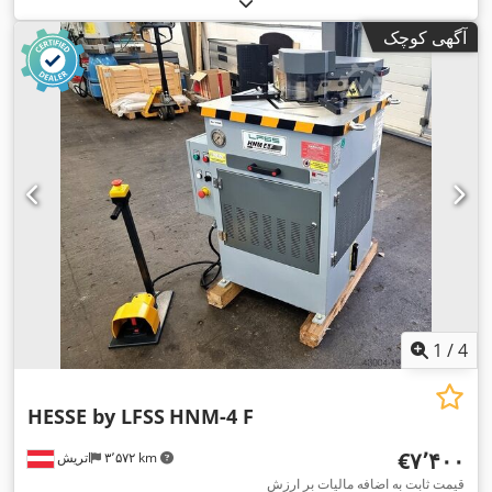
آگهی کوچک
1
/
4
HESSE by LFSS
HNM-4 F
‎€۷٬۴۰۰
۳٬۵۷۲ km
اتریش
قیمت ثابت به اضافه مالیات بر ارزش