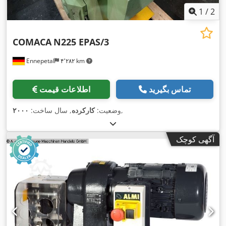
1
/
2
COMACA
N225 EPAS/3
Ennepetal
۴٬۲۸۲ km
تماس بگیرید
اطلاعات قیمت
,
وضعیت:
کارکرده
, سال ساخت:
۲۰۰۰
آگهی کوچک