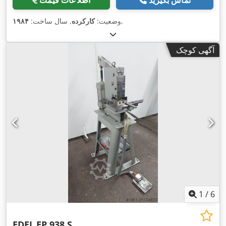
تماس بگیرید
اطلاعات قیمت
,
وضعیت:
کارکرده
, سال ساخت:
۱۹۸۴
آگهی کوچک
1
/
6
EDEL
EP 938 S