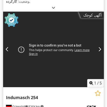
,
وضعیت:
کارکرده
آگهی کوچک
1
/
5
Indumasch
254
Gütersloh
۴٬۲۲۷ km