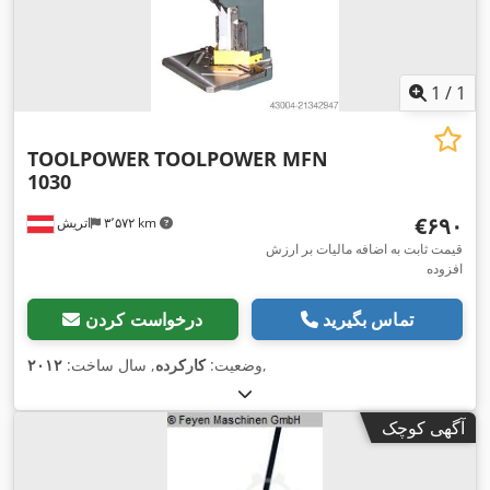
1
/
1
TOOLPOWER
TOOLPOWER MFN
1030
‎€۶۹۰
۳٬۵۷۲ km
اتریش
قیمت ثابت به اضافه مالیات بر ارزش
افزوده
تماس بگیرید
درخواست کردن
,
وضعیت:
کارکرده
, سال ساخت:
۲۰۱۲
آگهی کوچک