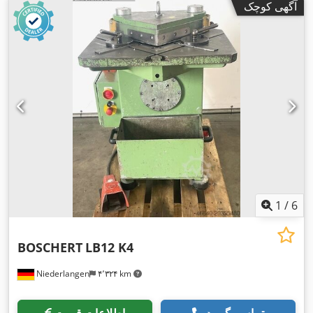
آگهی کوچک
1
/
6
BOSCHERT
LB12 K4
Niederlangen
۴٬۳۲۴ km