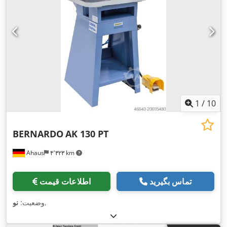
1
/
10
BERNARDO
AK 130 PT
Ahaus
۴٬۳۲۳ km
تماس بگیرید
اطلاعات قیمت
,
وضعیت:
نو