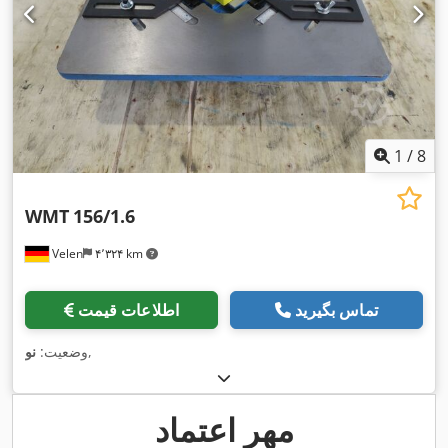
1
/
8
WMT
156/1.6
Velen
۴٬۳۲۴ km
تماس بگیرید
اطلاعات قیمت
,
وضعیت:
نو
مهر اعتماد