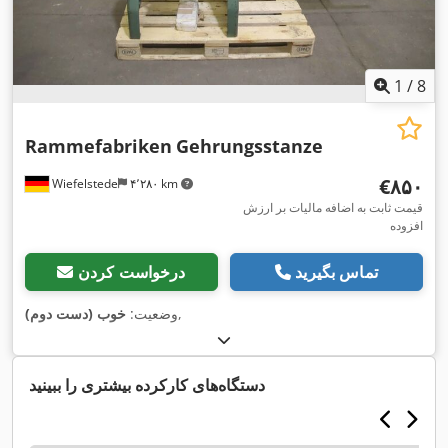
1
/
8
Rammefabriken
Gehrungsstanze
‎€۸۵۰
Wiefelstede
۴٬۲۸۰ km
قیمت ثابت به اضافه مالیات بر ارزش
افزوده
تماس بگیرید
درخواست کردن
,
وضعیت:
خوب (دست دوم)
دستگاه‌های کارکرده بیشتری را ببینید