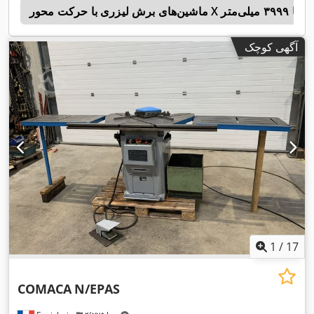
a
آگهی کوچک
1
/
17
COMACA
N/EPAS