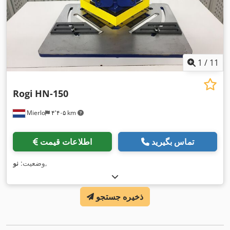
1
/
11
Rogi
HN-150
Mierlo
۴٬۴۰۵ km
تماس بگیرید
اطلاعات قیمت
,
وضعیت:
نو
ذخیره جستجو