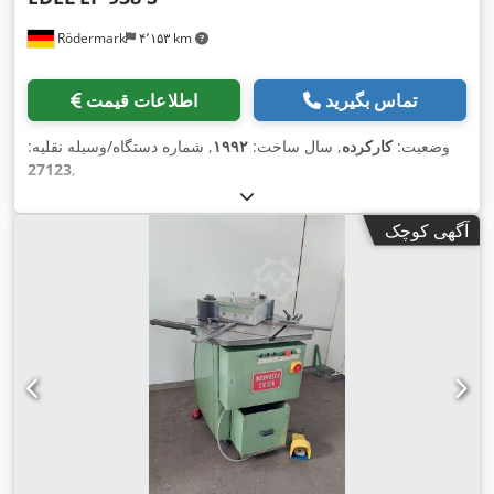
Rödermark
۴٬۱۵۳ km
تماس بگیرید
اطلاعات قیمت
وضعیت:
کارکرده
, سال ساخت:
۱۹۹۲
, شماره دستگاه/وسیله نقلیه:
27123
,
آگهی کوچک