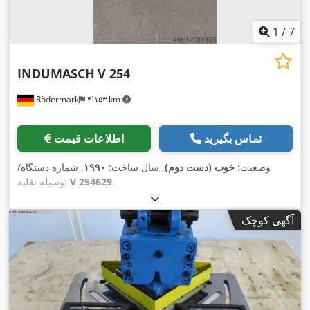
1
/
7
INDUMASCH
V 254
Rödermark
۴٬۱۵۳ km
تماس بگیرید
اطلاعات قیمت
وضعیت:
خوب (دست دوم)
, سال ساخت:
۱۹۹۰
, شماره دستگاه/
,
V 254629
وسیله نقلیه:
آگهی کوچک