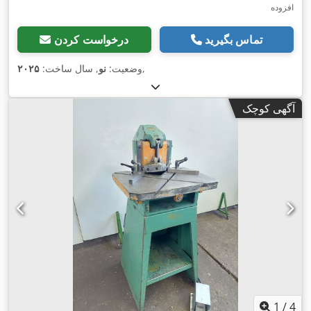
افزوده
تماس بگیرید
درخواست کردن
,
وضعیت:
نو
, سال ساخت:
۲۰۲۵
آگهی کوچک
1
/
4