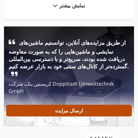
نمایش بیشتر
Dil 00 M
Dil 0M
Fngj 20
از طریق مزایده‌های آنلاین، توانستیم ماشین‌های
Fz 0
نمایشی و ماشین‌هایی را که به صورت معاوضه
Ga 50 Vsd
دریافت شده بودند، سریع‌تر و با دسترسی بین‌المللی
گسترده‌تر از کانال‌های سنتی خود به بازار عرضه کنیم.
Glw 4
Gws 25 230
کریستین ینک، شرکت Doppstadt Umwelttechnik
GmbH
Hsc 20 Linear
Ls 703
ارسال مزایده
Meh 5 2 1 8 B
Mvh 5 1 4 B