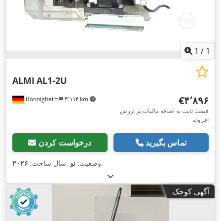
1
/
1
ALMI
AL1-2U
‎€۴٬۸۹۶
Bönnigheim
۴٬۱۱۴ km
قیمت ثابت به اضافه مالیات بر ارزش
افزوده
تماس بگیرید
درخواست کردن
,
وضعیت:
نو
, سال ساخت:
۲۰۲۶
آگهی کوچک