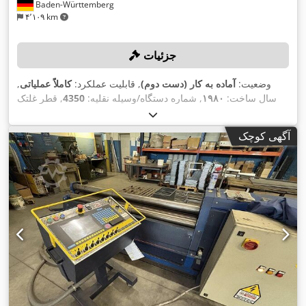
Baden-Württemberg
۴٬۱۰۹ km
جزئیات
وضعیت:
آماده به کار (دست دوم)
, قابلیت عملکرد:
کاملاً عملیاتی
,
سال ساخت:
۱۹۸۰
, شماره دستگاه/وسیله نقلیه:
4350
, قطر غلتک
(پایین):
۲۸۰ میلی‌متر
, قطر غلتک (بالا):
۳۰۰ میلی‌متر
, حداکثر ضخامت
ورق:
۲۰ میلی‌متر
, وزن کل:
۱۴٬۲۰۰ کیلوگرم
, طول کارکرد:
۲٬۰۰۰
آگهی کوچک
,
میلی‌متر