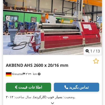
1
/
13
AKBEND
AHS 2600 x 20/16 mm
Kreuztal
۴٬۲۳۰ km
تماس بگیرید
اطلاعات قیمت
,
وضعیت:
بسیار خوب (کارکرده)
, سال ساخت:
۲۰۱۲