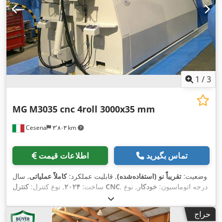
, فرکانس ورودی:
۵۰ هرتز
, تعداد
۳۸۰ V
اسب بخار)
, ولتاژ ورودی:
نمایشگرهای دیجیتال:
۲
, تجهیزات:
توقف اضطراری, دستگاه خم کاری
,
مخروطی, غلتک‌های سخت‌کاری‌شده, مستندات / راهنما
1
/
3
MG
M3035 cnc 4roll 3000x35 mm
Cesena
۳٬۸۰۳ km
تماس بگیرید
اطلاعات قیمت
وضعیت:
تقریباً نو (استفاده‌شده)
, قابلیت عملکرد:
کاملاً عملیاتی
, سال
, درجه اتوماسیون:
خودکار
, نوع
کنترل CNC
ساخت:
۲۰۲۴
, نوع کنترل:
EVO 4 AXIS
, مدل کنترلر:
EVO
, تولیدکننده کنترلر:
تحریک:
هیدرولیک
, تعداد غلتک‌ها:
۴
, قطر غلتک (بالا):
۳۰۰ میلی‌متر
, قطر غلطک:
15"
حراج
۳۰۰ میلی‌متر
, طول غلطک:
۳٬۱۰۰ میلی‌متر
, عرض کار:
۳٬۰۰۰