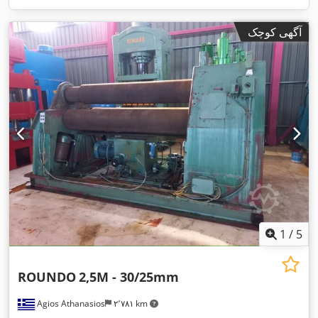
آگهی کوچک
1
/
5
ROUNDO
2,5M - 30/25mm
Agios Athanasios
۲٬۷۸۱ km