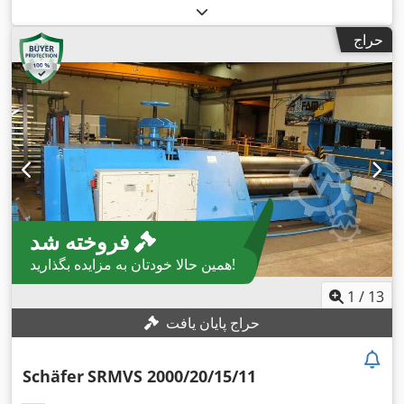
حراج
فروخته شد
همین حالا خودتان به مزایده بگذارید!
1
/
13
حراج پایان یافت
Schäfer
SRMVS 2000/20/15/11