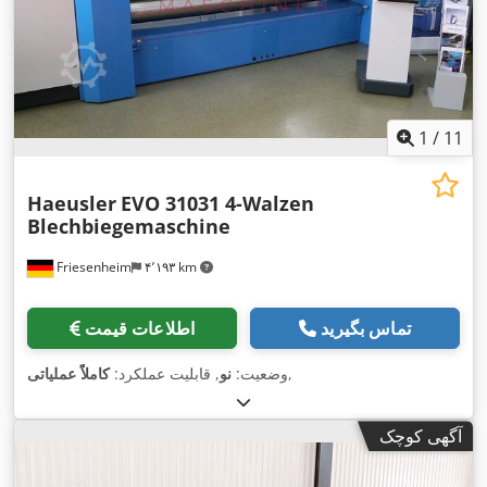
1
/
11
Haeusler
EVO 31031 4-Walzen
Blechbiegemaschine
Friesenheim
۴٬۱۹۳ km
تماس بگیرید
اطلاعات قیمت
,
وضعیت:
نو
, قابلیت عملکرد:
کاملاً عملیاتی
آگهی کوچک