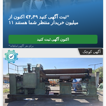
*
اکنون از ‎€۴٫۴۹ ثبت آگهی کنید
۱۱ میلیون خریدار
منتظر شما هستند
اکنون آگهی ثبت کنید
*برای هر آگهی/ماهانه
آگهی کوچک