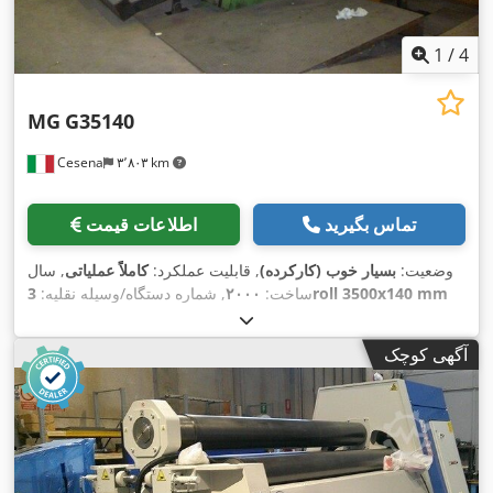
1
/
4
MG
G35140
Cesena
۳٬۸۰۳ km
تماس بگیرید
اطلاعات قیمت
وضعیت:
بسیار خوب (کارکرده)
, قابلیت عملکرد:
کاملاً عملیاتی
, سال
ساخت:
۲۰۰۰
, شماره دستگاه/وسیله نقلیه:
3roll 3500x140 mm
, نوع کنترل:
دستی
, درجه اتوماسیون:
دستی
, نوع تحریک:
prepinch
, تعداد غلتک‌ها:
۳
,
MG
, مدل کنترلر:
MG
, تولیدکننده کنترلر:
هیدرولیک
آگهی کوچک
قطر غلتک (پایین):
۸۸۰ میلی‌متر
, قطر غلتک (بالا):
۹۵۰ میلی‌متر
, قطر
غلتک جانبی:
۸۸۰ میلی‌متر
, طول غلطک:
۳٬۵۵۰ میلی‌متر
, عرض کار:
۳٬۵۰۰ میلی‌متر
, ارتفاع کاری:
۳٬۹۵۰ میلی‌متر
, حداکثر ضخامت ورق:
۱۴۰ میلی‌متر
, حداکثر ضخامت ورق فولادی:
۱۷۵ میلی‌متر
, وزن کل:
۲۰۰٬۰۰۰ کیلوگرم
, طول کل:
۸٬۸۰۰ میلی‌متر
, عرض کل:
۵٬۱۰۰
میلی‌متر
, ارتفاع کل:
۵٬۷۷۵ میلی‌متر
, قدرت:
۲۰۰ کیلووات (۲۷۱٫۹۲