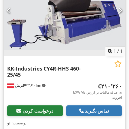
1
/
1
KK-Industries
CY4R-HHS 460-
25/45
‎€۲۱۰٬۲۶۰
۳٬۶۱۰ km
اتریش
EXW VB به اضافه مالیات بر ارزش
افزوده
تماس بگیرید
درخواست کردن
,
وضعیت:
نو