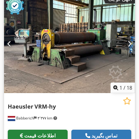
1
/
18
Haeusler
VRM-hy
Babberich
۴٬۳۷۷ km
تماس بگیرید
اطلاعات قیمت