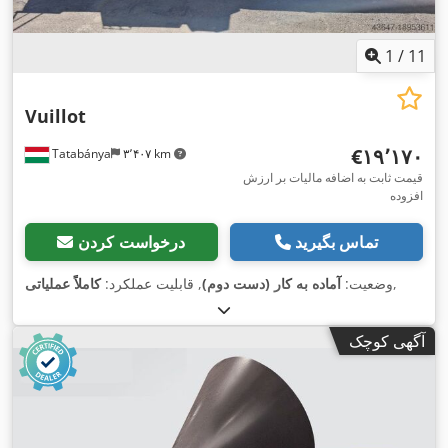
1
/
11
Vuillot
‎€۱۹٬۱۷۰
Tatabánya
۳٬۴۰۷ km
قیمت ثابت به اضافه مالیات بر ارزش
افزوده
تماس بگیرید
درخواست کردن
,
وضعیت:
آماده به کار (دست دوم)
, قابلیت عملکرد:
کاملاً عملیاتی
آگهی کوچک