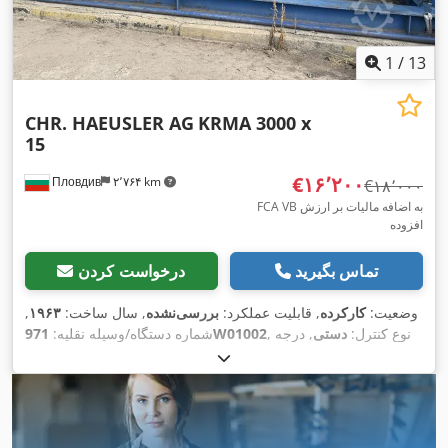
1
/
13
CHR. HAEUSLER AG
KRMA 3000 x
15
‎€۱۶٬۲۰۰
Пловдив
۲٬۷۶۴ km
‎€۱۸٬۰۰۰
FCA VB به اضافه مالیات بر ارزش
افزوده
تماس بگیرید
درخواست کردن
وضعیت:
کارکرده
, قابلیت عملکرد:
بررسی‌نشده
, سال ساخت:
۱۹۶۳
,
, نوع کنترل:
دستی
, درجه
971W01002
شماره دستگاه/وسیله نقلیه:
اتوماسیون:
دستی
, نوع تحریک:
برقی
, تعداد غلتک‌ها:
۳
, قطر غلتک
(بالا):
۴۰۰ میلی‌متر
, قطر غلتک جانبی:
۴۰۰ میلی‌متر
, طول غلطک:
,
۳٬۰۰۰ میلی‌متر
, حداکثر ضخامت ورق:
۱۵ میلی‌متر