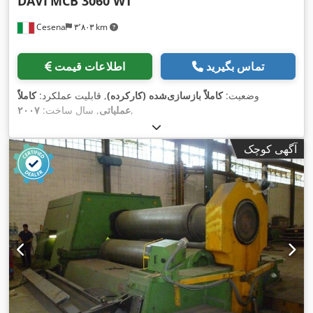
DAVI
MCB 3060 WT
Cesena
۳٬۸۰۳ km
تماس بگیرید
اطلاعات قیمت
وضعیت:
کاملاً بازسازی‌شده (کارکرده)
, قابلیت عملکرد:
کاملاً
,
عملیاتی
, سال ساخت:
۲۰۰۷
آگهی کوچک