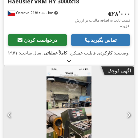
Haeusler
VRM HY 3000x18
‎€۲۸٬۰۰۰
Ostrava 21
۳٬۵۰۰ km
قیمت ثابت به اضافه مالیات بر ارزش
افزوده
تماس بگیرید
درخواست کردن
,
وضعیت:
کارکرده
, قابلیت عملکرد:
کاملاً عملیاتی
, سال ساخت:
۱۹۷۱
آگهی کوچک