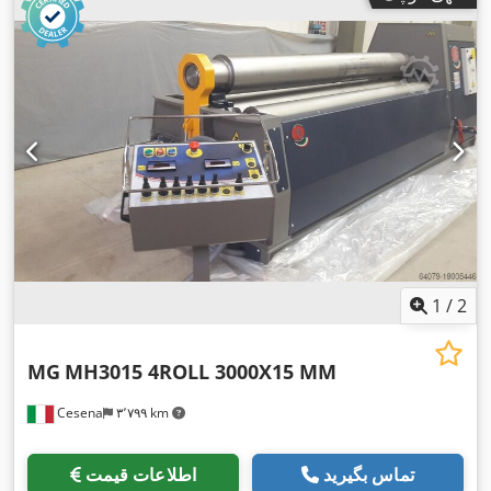
غلتک (پایین):
۳۳۰ میلی‌متر
, قطر غلتک (بالا):
۳۵۰ میلی‌متر
, قطر
غلتک جانبی:
۲۶۰ میلی‌متر
, قطر غلطک:
۴۰۰ میلی‌متر
, طول غلطک:
۳٬۰۰۰ میلی‌متر
, عرض کار:
۳٬۱۰۰ میلی‌متر
, ارتفاع کاری:
۹۰۰
میلی‌متر
, حداکثر ضخامت ورق:
۲۲ میلی‌متر
, حداکثر ضخامت ورق
فولادی:
۲۲ میلی‌متر
, حداکثر ضخامت ورق استنلس استیل:
۲۲
میلی‌متر
, حداکثر ضخامت ورق آلومینیوم:
۳۰ میلی‌متر
, وزن کل:
۱۳٬۰۰۰ کیلوگرم
, قدرت:
۱۰ کیلووات (۱۳٫۶۰ اسب بخار)
, ولتاژ
, فرکانس ورودی:
۵۰ هرتز
, تعداد نمایشگرهای دیجیتال:
۴۰۰ V
ورودی:
۴
, مدت گارانتی:
۱۲ ماه‌ها
, تجهیزات:
دستگاه خم کاری مخروطی,
,
غلتک بالایی چرخان, غلتک‌های سخت‌کاری‌شده, مستندات / راهنما
1
/
2
MG
MH3015 4ROLL 3000X15 MM
Cesena
۳٬۷۹۹ km
تماس بگیرید
اطلاعات قیمت