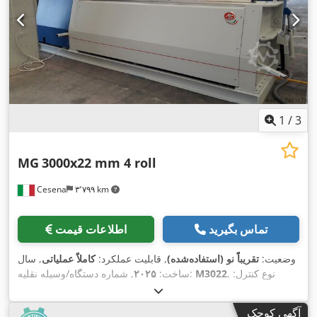
دیجیتال:
۲
, تجهیزات:
توقف اضطراری, دستگاه خم کاری مخروطی,
,
غلتک بالایی چرخان, غلتک‌های سخت‌کاری‌شده, مستندات / راهنما
1
/
3
MG
3000x22 mm 4 roll
Cesena
۳٬۷۹۹ km
تماس بگیرید
اطلاعات قیمت
وضعیت:
تقریباً نو (استفاده‌شده)
, قابلیت عملکرد:
کاملاً عملیاتی
, سال
, نوع کنترل:
M3022
, شماره دستگاه/وسیله نقلیه:
ساخت:
۲۰۲۵
دستی
, درجه اتوماسیون:
دستی
, نوع تحریک:
هیدرولیک
, تولیدکننده
, تعداد غلتک‌ها:
۴
, قطر
Digital readout
, مدل کنترلر:
Delsy
کنترلر:
آگهی کوچک