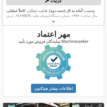
جزئیات
وضعیت:
آماده به کار (دست دوم)
, قابلیت عملکرد:
کاملاً عملیاتی
,
سال ساخت:
۱۹۹۲
, شماره دستگاه/وسیله نقلیه:
11/10575
, عرض
,
کار:
۳٬۰۰۰ میلی‌متر
, حداکثر ضخامت ورق:
۱۶ میلی‌متر
مهر اعتماد
نمایندگان فروش مورد تأیید Machineseeker
اطلاعات بیشتر هم‌اکنون
آگهی کوچک