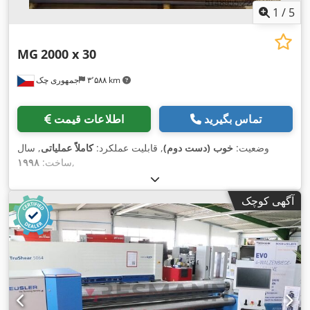
1
/
5
MG
2000 x 30
۳٬۵۸۸ km
جمهوری چک
تماس بگیرید
اطلاعات قیمت
وضعیت:
خوب (دست دوم)
, قابلیت عملکرد:
کاملاً عملیاتی
, سال
,
ساخت:
۱۹۹۸
آگهی کوچک