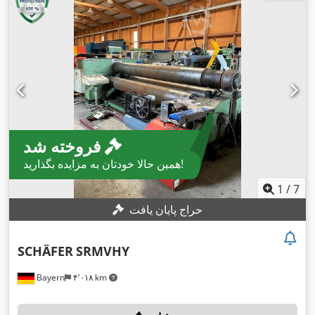
میلی‌متر
, ارتفاع کاری:
۱٬۲۵۰ میلی‌متر
, حداکثر ضخامت ورق:
۳۰
میلی‌متر
, حداکثر ضخامت ورق فولادی:
۳۰ میلی‌متر
, حداکثر ضخامت
ورق استنلس استیل:
۲۵ میلی‌متر
, وزن کل:
۱۷٬۰۰۰ کیلوگرم
, طول
کل:
۵٬۵۰۰ میلی‌متر
, عرض کل:
۲٬۰۰۰ میلی‌متر
, ارتفاع کل:
۲٬۱۰۰
میلی‌متر
, قدرت:
۱۸٫۵ کیلووات (۲۵٫۱۵ اسب بخار)
, ولتاژ ورودی:
, تعداد نمایشگرهای دیجیتال:
۴
, مدت گارانتی:
۱۲ ماه‌ها
,
۴۰۰ V
تجهیزات:
توقف اضطراری, دستگاه خم کاری مخروطی, غلتک بالایی
,
چرخان, غلتک‌های سخت‌کاری‌شده, مستندات / راهنما
فروخته شد
همین حالا خودتان به مزایده بگذارید!
1
/
7
حراج پایان یافت
SCHÄFER
SRMVHY
Bayern
۴٬۰۱۸ km