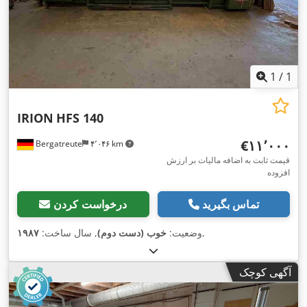
1
/
1
IRION
HFS 140
‎€۱۱٬۰۰۰
Bergatreute
۴٬۰۴۶ km
قیمت ثابت به اضافه مالیات بر ارزش
افزوده
تماس بگیرید
درخواست کردن
,
وضعیت:
خوب (دست دوم)
, سال ساخت:
۱۹۸۷
آگهی کوچک