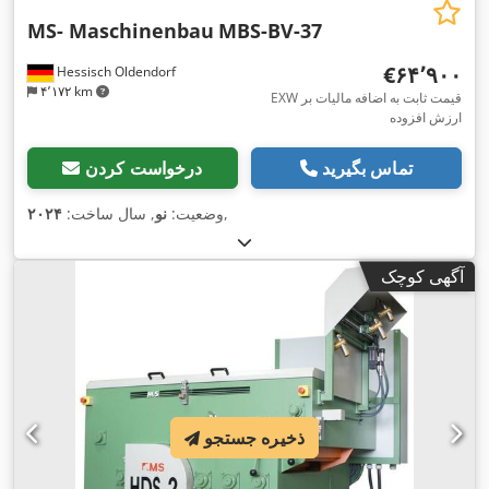
MS- Maschinenbau
MBS-BV-37
‎€۶۴٬۹۰۰
Hessisch Oldendorf
۴٬۱۷۲ km
EXW قیمت ثابت به اضافه مالیات بر
ارزش افزوده
تماس بگیرید
درخواست کردن
,
وضعیت:
نو
, سال ساخت:
۲۰۲۴
آگهی کوچک
ذخیره جستجو