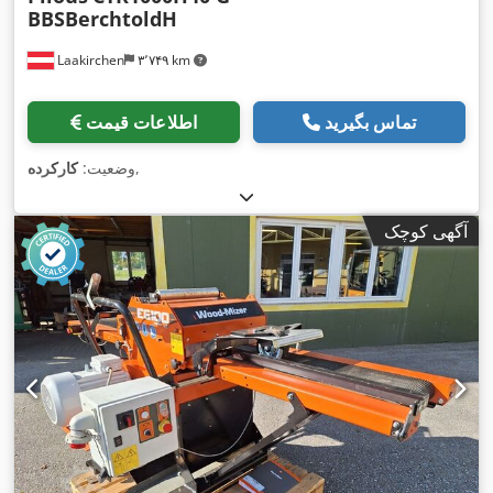
BBSBerchtoldH
Laakirchen
۳٬۷۴۹ km
تماس بگیرید
اطلاعات قیمت
,
وضعیت:
کارکرده
آگهی کوچک