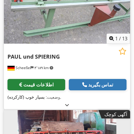
1
/
13
PAUL und SPIERING
Scheeßel
۴٬۱۸۹ km
تماس بگیرید
اطلاعات قیمت
,
وضعیت:
بسیار خوب (کارکرده)
آگهی کوچک