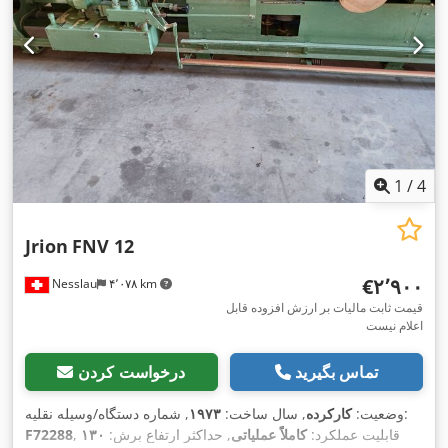
1
/
4
Jrion
FNV 12
‎€۲٬۹۰۰
Nesslau
۴٬۰۷۸ km
قیمت ثابت مالیات بر ارزش افزوده قابل
اعلام نیست
تماس بگیرید
درخواست کردن
, شماره دستگاه/وسیله نقلیه:
وضعیت:
کارکرده
, سال ساخت:
۱۹۷۳
, قابلیت عملکرد:
کاملاً عملیاتی
, حداکثر ارتفاع برش:
۱۳۰
F72288