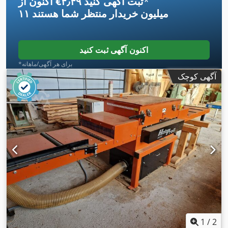
*
اکنون از ‎€۴٫۴۹ ثبت آگهی کنید
۱۱ میلیون خریدار
منتظر شما هستند
اکنون آگهی ثبت کنید
*برای هر آگهی/ماهانه
آگهی کوچک
1
/
2