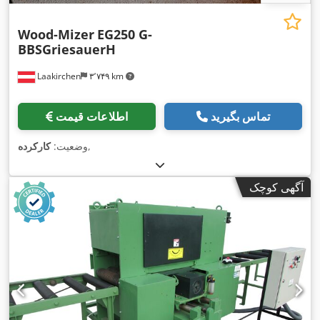
Wood-Mizer
EG250 G-
BBSGriesauerH
Laakirchen
۳٬۷۴۹ km
تماس بگیرید
اطلاعات قیمت
,
وضعیت:
کارکرده
آگهی کوچک