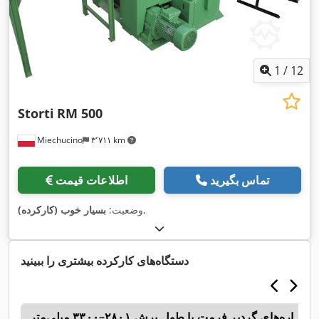
1
/
12
Storti
RM 500
Miechucino
۳٬۷۱۱ km
تماس بگیرید
اطلاعات قیمت
,
وضعیت:
بسیار خوب (کارکرده)
دستگاه‌های کارکرده بیشتری را ببینید
اره‌های گردبر فرمت با طول برش ۲۸۰۱–۳۳۰۰ میلی‌متر
c