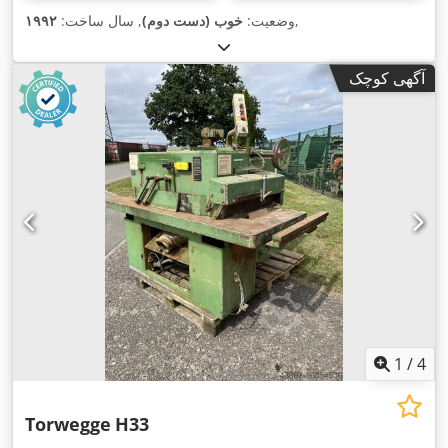
,
وضعیت:
خوب (دست دوم)
, سال ساخت:
۱۹۹۲
آگهی کوچک
1
/
4
Torwegge
H33