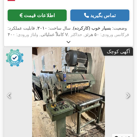
تماس بگیرید
اطلاعات قیمت
وضعیت:
بسیار خوب (کارکرده)
, سال ساخت:
۲۰۱۰
, قابلیت عملکرد:
, فرکانس ورودی:
۵۰ هرتز
, حداکثر
۴۰۰ V
کاملاً عملیاتی
, ولتاژ ورودی:
عرض برش:
۱٬۱۰۰ میلی‌متر
, قطر تیغ اره:
۶۰۰ میلی‌متر
, نوع تنظیم
ارتفاع:
برقی
, حداکثر سرعت چرخش:
۲٬۹۰۰ دور/دقیقه
, تجهیزات:
آگهی کوچک
,
محافظ تیغه اره