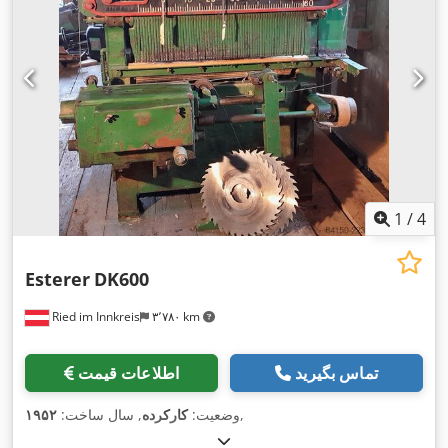
1
/
4
Esterer
DK600
Ried im Innkreis
۳٬۷۸۰ km
تماس بگیرید
اطلاعات قیمت
,
وضعیت:
کارکرده
, سال ساخت:
۱۹۵۲