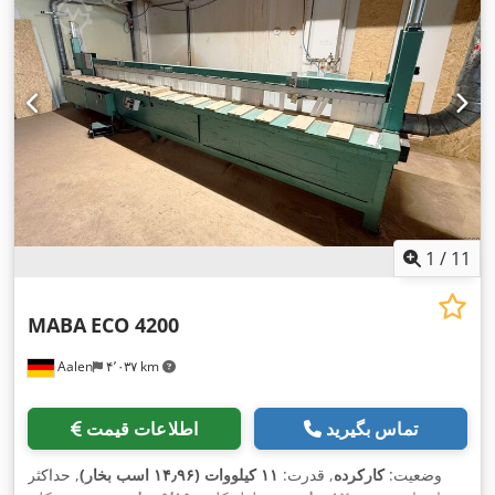
1
/
11
MABA
ECO 4200
Aalen
۴٬۰۳۷ km
تماس بگیرید
اطلاعات قیمت
وضعیت:
کارکرده
, قدرت:
۱۱ کیلووات (۱۴٫۹۶ اسب بخار)
, حداکثر