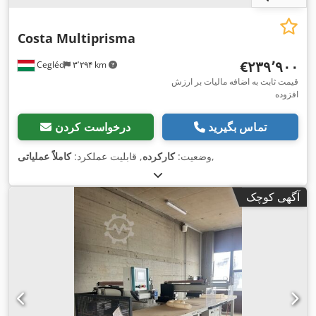
Costa Multiprisma
‎€۲۳۹٬۹۰۰
Cegléd
۳٬۲۹۴ km
قیمت ثابت به اضافه مالیات بر ارزش
افزوده
تماس بگیرید
درخواست کردن
,
وضعیت:
کارکرده
, قابلیت عملکرد:
کاملاً عملیاتی
آگهی کوچک