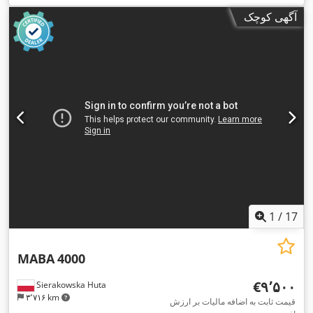
آگهی کوچک
1
/
17
MABA
4000
‎€۹٬۵۰۰
Sierakowska Huta
۳٬۷۱۶ km
قیمت ثابت به اضافه مالیات بر ارزش