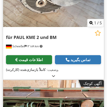
1
/
5
für PAUL KME 2 und BM
Scheeßel
۴٬۱۸۹ km
تماس بگیرید
اطلاعات قیمت
,
وضعیت:
کاملاً بازسازی‌شده (کارکرده)
آگهی کوچک