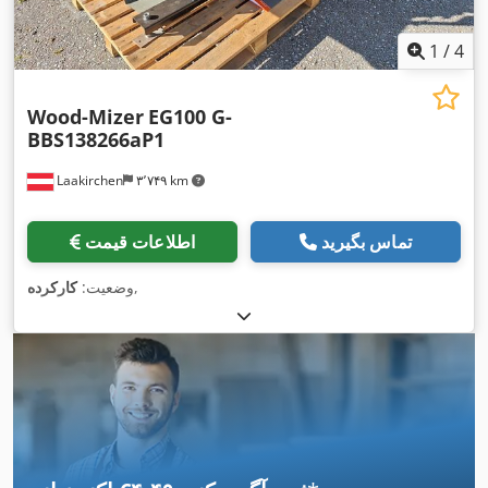
1
/
4
Wood-Mizer
EG100 G-
BBS138266aP1
Laakirchen
۳٬۷۴۹ km
تماس بگیرید
اطلاعات قیمت
,
وضعیت:
کارکرده