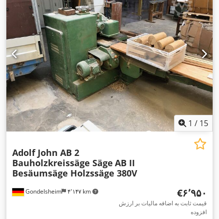
1
/
15
Adolf John AB 2
Bauholzkreissäge Säge
AB II
Besäumsäge Holzssäge 380V
‎€۶٬۹۵۰
Gondelsheim
۴٬۱۴۷ km
قیمت ثابت به اضافه مالیات بر ارزش
افزوده