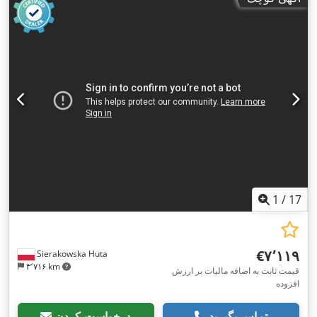
1
/
17
‎€۷٬۱۱۹
Sierakowska Huta
۳٬۷۱۶ km
قیمت ثابت به اضافه مالیات بر ارزش
افزوده
تماس بگیرید
درخواست کردن