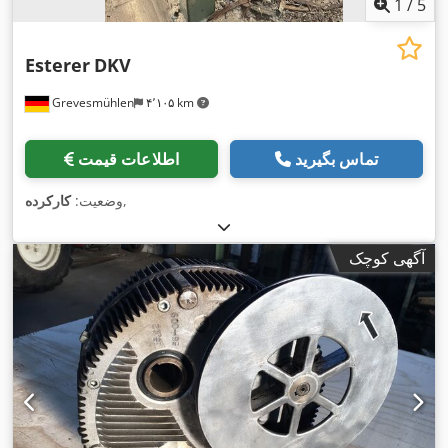
1
/
5
Esterer
DKV
Grevesmühlen
۴٬۱۰۵ km
تماس بگیرید
اطلاعات قیمت
,
وضعیت:
کارکرده
آگهی کوچک