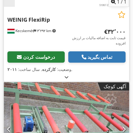
1
/
1
WEINIG
FlexiRip
‎€۳۲٬۰۰۰
Kecskemét
۳٬۲۹۲ km
قیمت ثابت به اضافه مالیات بر ارزش
افزوده
تماس بگیرید
درخواست کردن
,
وضعیت:
کارکرده
, سال ساخت:
۲۰۱۱
آگهی کوچک