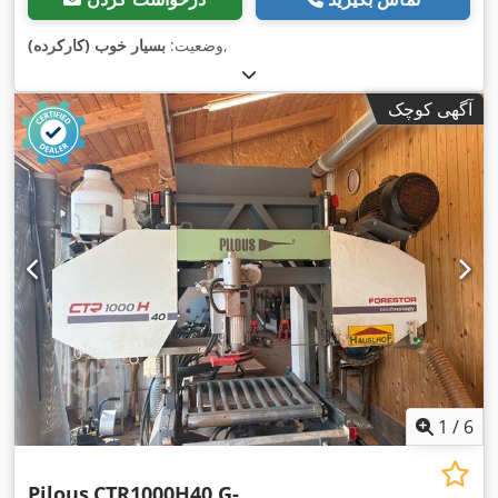
,
وضعیت:
بسیار خوب (کارکرده)
آگهی کوچک
1
/
6
Pilous
CTR1000H40 G-