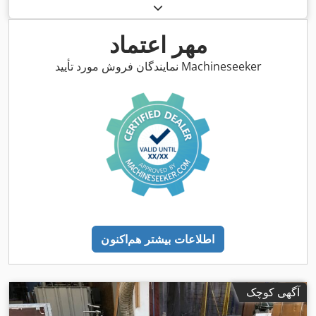
میلی‌متر
, طول کل:
۱۰۵٬۰۰۰ میلی‌متر
, حداکثر طول برش:
۸٬۰۰۰
,
میلی‌متر
مهر اعتماد
نمایندگان فروش مورد تأیید Machineseeker
اطلاعات بیشتر هم‌اکنون
آگهی کوچک