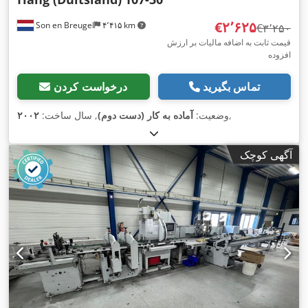
‎€۲٬۶۲۵
Son en Breugel
۴٬۴۱۵ km
‎€۳٬۲۵۰
قیمت ثابت به اضافه مالیات بر ارزش
افزوده
تماس بگیرید
درخواست کردن
,
وضعیت:
آماده به کار (دست دوم)
, سال ساخت:
۲۰۰۲
آگهی کوچک