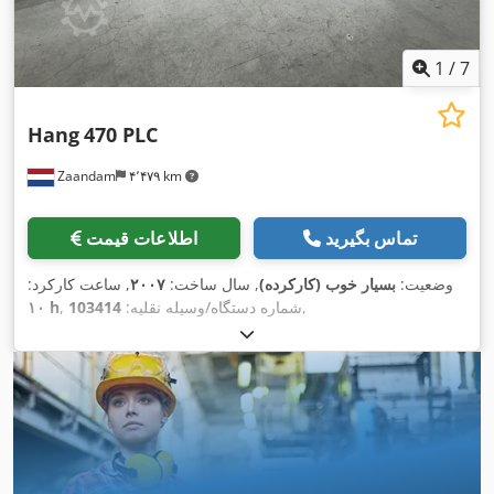
1
/
7
Hang
470 PLC
Zaandam
۴٬۴۷۹ km
تماس بگیرید
اطلاعات قیمت
وضعیت:
بسیار خوب (کارکرده)
, سال ساخت:
۲۰۰۷
, ساعت کارکرد:
,
, شماره دستگاه/وسیله نقلیه:
103414
۱۰ h