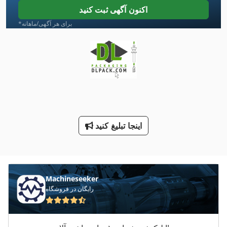
Sbz 130
اکنون آگهی ثبت کنید
Tps 330
*برای هر آگهی/ماهانه
بسته بندی پرس
دستگاه خنک کننده
دستگاه خنک کننده آب
دستگاه زمین خسته کننده
اینجا تبلیغ کنید
دستگاه فرز Hsc
صفحه جعبه
ماشین معاون 200 Mm
Machineseeker
ماشین های مرتب کننده
رایگان در فروشگاه
مواد بسته بندی