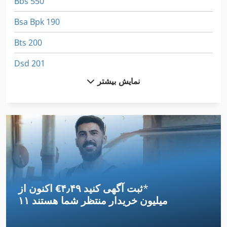
Bbs 550
Bsa Bpk 190
Bts 200
Dsd 201
نمایش بیشتر
Dws 200
Fngj 20
Frm D Midi
German
Ls 703
*
اکنون از ‎€۴٫۴۹ ثبت آگهی کنید
Ng 200
۱۱ میلیون خریدار
منتظر شما هستند
Sbs 8 70