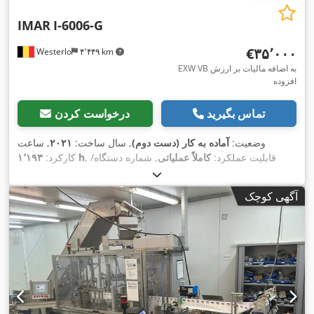
IMAR
I-6006-G
‎€۳۵٬۰۰۰
Westerlo
۴٬۴۴۹ km
EXW VB به اضافه مالیات بر ارزش
افزوده
تماس بگیرید
درخواست کردن
وضعیت:
آماده به کار (دست دوم)
, سال ساخت:
۲۰۲۱
, ساعت
, قابلیت عملکرد:
کاملاً عملیاتی
, شماره دستگاه/
۱٬۱۹۳ h
کارکرد:
, تعداد مالکان
Omron
, نوع سیستم انتقال قدرت:
وسیله نقلیه:
8616
, فرکانس ورودی:
۵۰ هرتز
, تعداد هدهای
۴۰۰ V
قبلی:
۱
, ولتاژ ورودی:
آگهی کوچک
, توان اسمی:
۸٫۱
۲۴ V
چاپ:
۱
, فشار هوا:
۶ میله
, ولتاژ کنترل:
کیلووات (۱۱٫۰۱ اسب بخار)
, سطح الک:
۲۶۰٬۰۰۰ میلی‌متر مربع
,
سوراخکاری الک:
۷ میلی‌متر
, نیاز به ارتفاع:
۳٬۵۰۰ میلی‌متر
, نیاز به
فضا طول:
۶٬۰۰۰ میلی‌متر
, عرض مورد نیاز:
۴٬۰۰۰ میلی‌متر
, نوع
, تعداد نمایشگرهای دیجیتال:
۱
, ظرفیت
کنترل‌شده با PLC
کنترل:
تولید:
۱۴٬۵۰۰ واحد/ساعت
, تجهیزات:
توقف اضطراری, نشان CE,
,
پلاک مشخصات موجود است