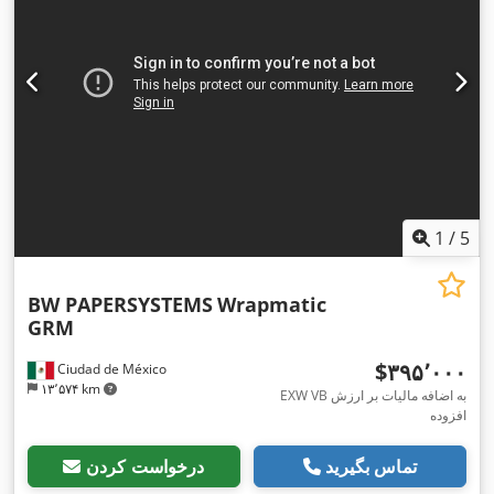
1
/
5
BW PAPERSYSTEMS
Wrapmatic
GRM
‎$۳۹۵٬۰۰۰
Ciudad de México
۱۳٬۵۷۴ km
EXW VB به اضافه مالیات بر ارزش
افزوده
تماس بگیرید
درخواست کردن