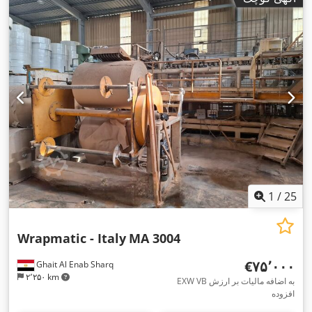
1
/
25
Wrapmatic - Italy
MA 3004
‎€۷۵٬۰۰۰
Ghait Al Enab Sharq
۲٬۲۵۰ km
EXW VB به اضافه مالیات بر ارزش
افزوده