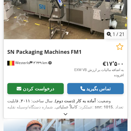
1
/
21
SN Packaging Machines
FM1
‎€۱۷٬۵۰۰
Westerlo
۴٬۴۴۹ km
EXW VB به اضافه مالیات بر ارزش
افزوده
تماس بگیرید
درخواست کردن
وضعیت:
آماده به کار (دست دوم)
, سال ساخت:
۲۰۱۱
, قابلیت
, تعداد
snr: 1015
, شماره دستگاه/وسیله نقلیه:
عملکرد:
کاملاً عملیاتی
, تعداد
Servo Siemens
, نوع سیستم انتقال قدرت:
سیلندرها:
۲
, فرکانس ورودی:
۵۰ هرتز
, تعداد
۴۰۰ V
مالکان قبلی:
۱
, ولتاژ ورودی:
, توان نامی
۲۴ V
هدهای چاپ:
۱
, فشار هوا:
۶ میله
, ولتاژ کنترل: