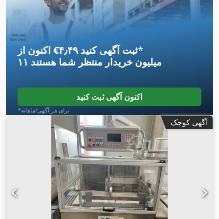
(ظاهری):
۱۵ کی‌وی‌ای
, سطح الک:
۲۶۰٬۰۰۰ میلی‌متر مربع
,
سوراخکاری الک:
۱۰ میلی‌متر
, نیاز به ارتفاع:
۳٬۵۰۰ میلی‌متر
, نیاز به
فضا طول:
۸٬۰۰۰ میلی‌متر
, عرض مورد نیاز:
۲٬۰۰۰ میلی‌متر
, سال
, تعداد
کنترل‌شده با PLC
آخرین تعمیرات اساسی:
۲۰۲۵
, نوع کنترل:
نمایشگرهای دیجیتال:
۱
, ظرفیت تولید:
۹٬۰۰۰ واحد/ساعت
, تجهیزات:
*
اکنون از ‎€۴٫۴۹ ثبت آگهی کنید
توقف اضطراری, نشان CE, واحد خنک‌کننده, پلاک مشخصات موجود
۱۱ میلیون خریدار
منتظر شما هستند
,
است
اکنون آگهی ثبت کنید
*برای هر آگهی/ماهانه
آگهی کوچک