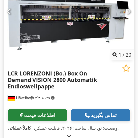
1
/
20
LCR LORENZONI (Bo.) Box On
Demand
VISION 2800 Automatik
Endloswellpappe
Hövelhof
۴٬۲۰۸ km
تماس بگیرید
اطلاعات قیمت
,
وضعیت:
نو
, سال ساخت:
۲۰۲۶
, قابلیت عملکرد:
کاملاً عملیاتی