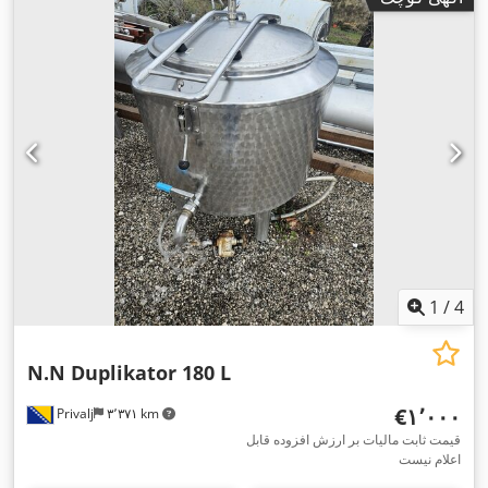
1
/
4
N.N Duplikator 180 L
‎€۱٬۰۰۰
Privalj
۳٬۳۷۱ km
قیمت ثابت مالیات بر ارزش افزوده قابل
اعلام نیست