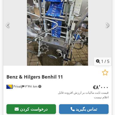
1
/
5
Benz & Hilgers Benhil
11
‎€۸٬۰۰۰
Privalj
۳٬۳۷۱ km
قیمت ثابت مالیات بر ارزش افزوده قابل
اعلام نیست
تماس بگیرید
درخواست کردن