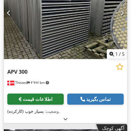
1
/
5
APV
300
Thisted
۴٬۳۶۲ km
تماس بگیرید
اطلاعات قیمت
,
وضعیت:
بسیار خوب (کارکرده)
آگهی کوچک