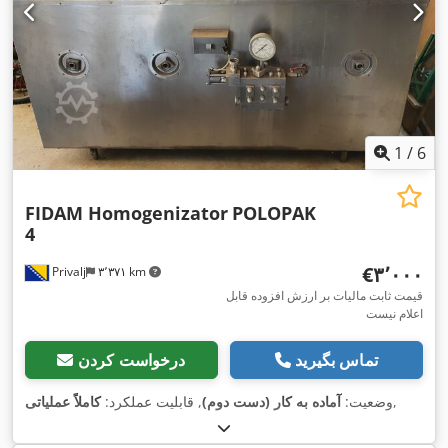
1
/
6
FIDAM Homogenizator
POLOPAK
4
‎€۳٬۰۰۰
Privalj
۳٬۳۷۱ km
قیمت ثابت مالیات بر ارزش افزوده قابل
اعلام نیست
تماس بگیرید
درخواست کردن
,
وضعیت:
آماده به کار (دست دوم)
, قابلیت عملکرد:
کاملاً عملیاتی