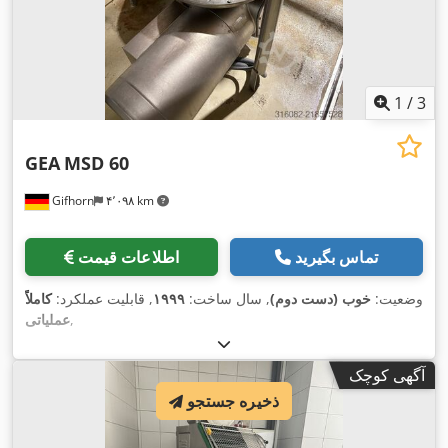
1
/
3
GEA
MSD 60
Gifhorn
۴٬۰۹۸ km
تماس بگیرید
اطلاعات قیمت
وضعیت:
خوب (دست دوم)
, سال ساخت:
۱۹۹۹
, قابلیت عملکرد:
کاملاً
,
عملیاتی
آگهی کوچک
ذخیره جستجو