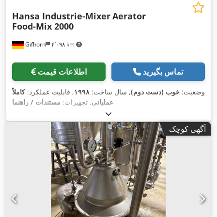
Hansa Industrie-Mixer
Aerator
Food-Mix 2000
Gifhorn
۴٬۰۹۸ km
تماس بگیرید
اطلاعات قیمت
وضعیت:
خوب (دست دوم)
, سال ساخت:
۱۹۹۸
, قابلیت عملکرد:
کاملاً
,
عملیاتی
, تجهیزات:
مستندات / راهنما
آگهی کوچک