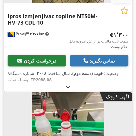
Ipros izmjenjivac topline
NT50M-
HV-73 CDL-10
‎€۱٬۳۰۰
Privalj
۳٬۳۷۱ km
قیمت ثابت مالیات بر ارزش افزوده قابل
اعلام نیست
تماس بگیرید
درخواست کردن
وضعیت:
خوب (دست دوم)
, سال ساخت:
۲۰۰۸
, شماره دستگاه/
,
TP2088 08
وسیله نقلیه:
آگهی کوچک