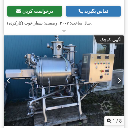
تماس بگیرید
درخواست کردن
,
سال ساخت:
۲۰۰۷
, وضعیت:
بسیار خوب (کارکرده)
آگهی کوچک
1
/
8