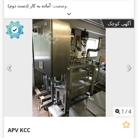
,
وضعیت:
آماده به کار (دست دوم)
آگهی کوچک
1
/
4
APV
KCC