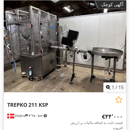
آگهی کوچک
1
/
15
TREPKO
211 KSP
‎€۴۴٬۰۰۰
Hobro
۴٬۲۸۰ km
قیمت ثابت به اضافه مالیات بر ارزش
افزوده