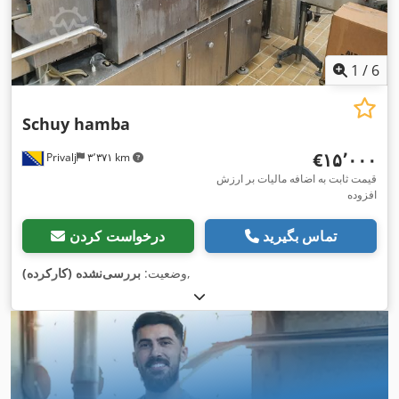
1
/
6
Schuy hamba
‎€۱۵٬۰۰۰
Privalj
۳٬۳۷۱ km
قیمت ثابت به اضافه مالیات بر ارزش
افزوده
تماس بگیرید
درخواست کردن
,
وضعیت:
بررسی‌نشده (کارکرده)