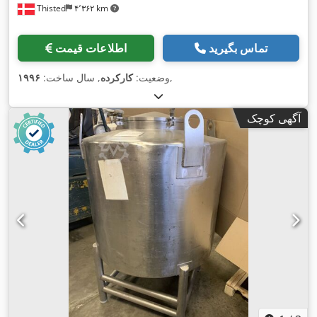
Thisted
۴٬۳۶۲ km
تماس بگیرید
اطلاعات قیمت
,
وضعیت:
کارکرده
, سال ساخت:
۱۹۹۶
آگهی کوچک