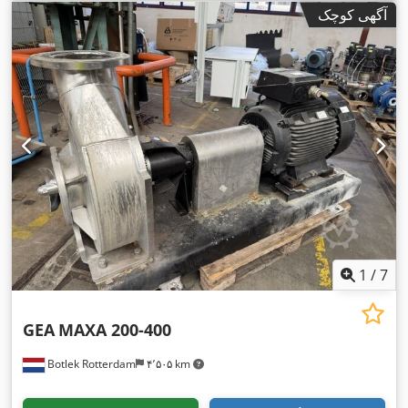
آگهی کوچک
1
/
7
GEA
MAXA 200-400
Botlek Rotterdam
۴٬۵۰۵ km