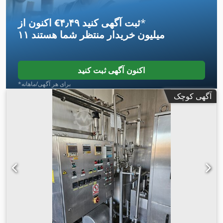
*
اکنون از ‎€۴٫۴۹ ثبت آگهی کنید
۱۱ میلیون خریدار
منتظر شما هستند
اکنون آگهی ثبت کنید
*برای هر آگهی/ماهانه
آگهی کوچک