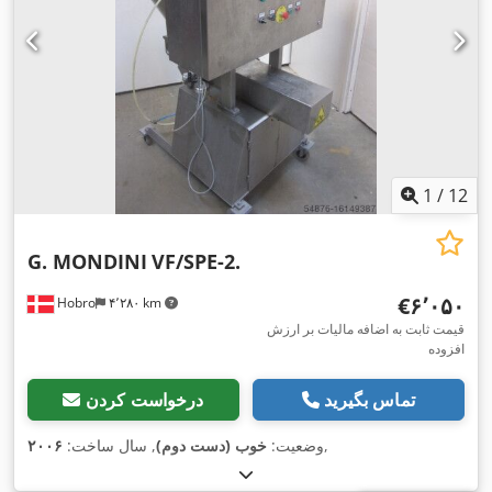
1
/
12
G. MONDINI
VF/SPE-2.
‎€۶٬۰۵۰
Hobro
۴٬۲۸۰ km
قیمت ثابت به اضافه مالیات بر ارزش
افزوده
تماس بگیرید
درخواست کردن
,
وضعیت:
خوب (دست دوم)
, سال ساخت:
۲۰۰۶