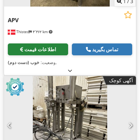
1
/
3
APV
Thisted
۴٬۳۶۲ km
تماس بگیرید
اطلاعات قیمت
,
وضعیت:
خوب (دست دوم)
آگهی کوچک