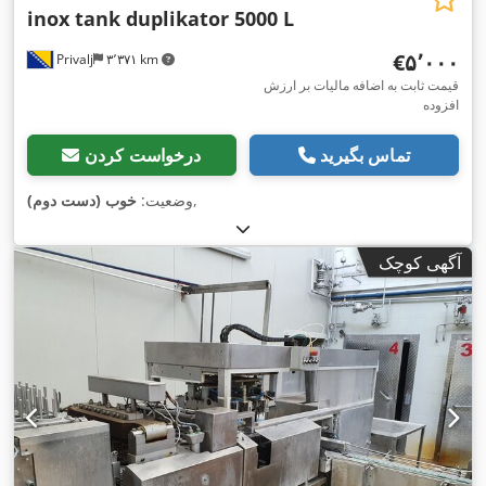
inox tank duplikator 5000 L
‎€۵٬۰۰۰
Privalj
۳٬۳۷۱ km
قیمت ثابت به اضافه مالیات بر ارزش
افزوده
تماس بگیرید
درخواست کردن
,
وضعیت:
خوب (دست دوم)
آگهی کوچک