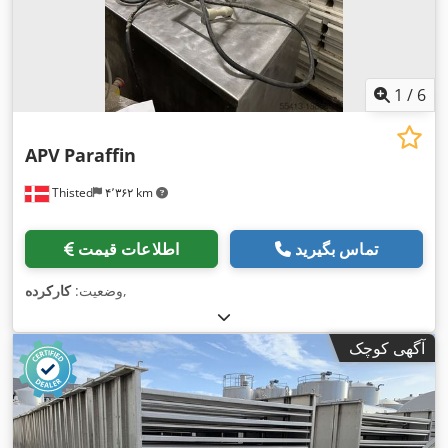
1
/
6
APV
Paraffin
Thisted
۴٬۳۶۲ km
تماس بگیرید
اطلاعات قیمت
,
وضعیت:
کارکرده
آگهی کوچک