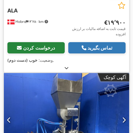
ALA
‎€۱۹٬۹۰۰
Hobro
۴٬۲۸۰ km
قیمت ثابت به اضافه مالیات بر ارزش
افزوده
تماس بگیرید
درخواست کردن
,
وضعیت:
خوب (دست دوم)
آگهی کوچک