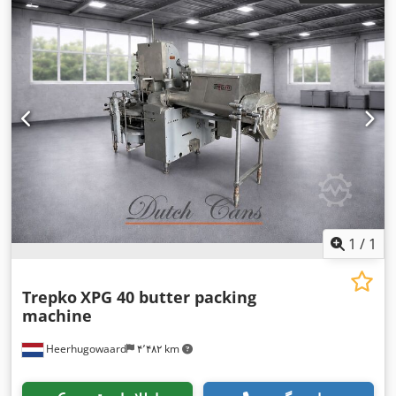
1
/
1
Trepko
XPG 40 butter packing
machine
Heerhugowaard
۴٬۴۸۲ km