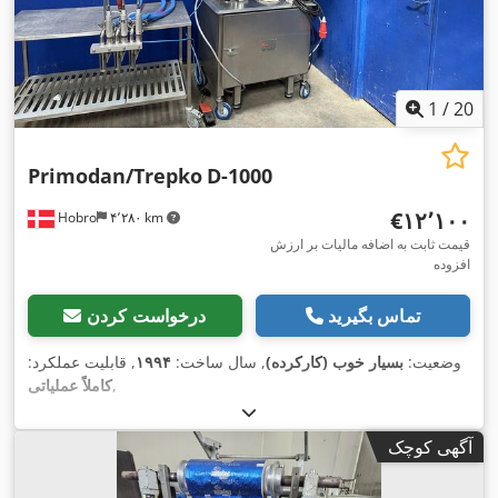
1
/
20
Primodan/Trepko
D-1000
‎€۱۲٬۱۰۰
Hobro
۴٬۲۸۰ km
قیمت ثابت به اضافه مالیات بر ارزش
افزوده
تماس بگیرید
درخواست کردن
وضعیت:
بسیار خوب (کارکرده)
, سال ساخت:
۱۹۹۴
, قابلیت عملکرد:
,
کاملاً عملیاتی
آگهی کوچک