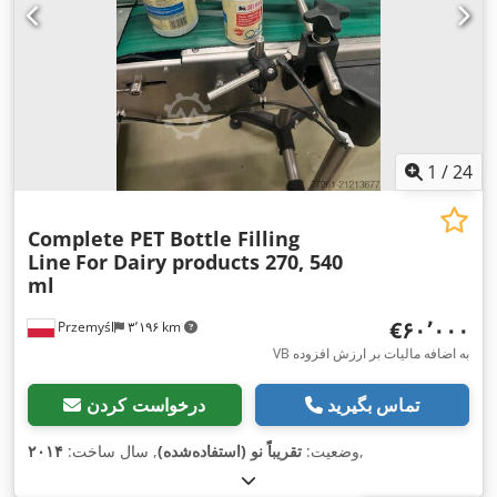
1
/
24
Complete PET Bottle Filling
Line
For Dairy products 270, 540
ml
‎€۶۰٬۰۰۰
Przemyśl
۳٬۱۹۶ km
VB به اضافه مالیات بر ارزش افزوده
تماس بگیرید
درخواست کردن
,
وضعیت:
تقریباً نو (استفاده‌شده)
, سال ساخت:
۲۰۱۴