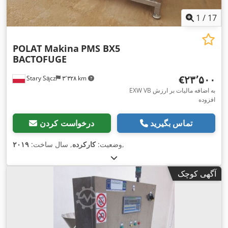
1
/
17
POLAT Makina
PMS BX5
BACTOFUGE
‎€۲۳٬۵۰۰
Stary Sącz
۳٬۳۲۸ km
EXW VB به اضافه مالیات بر ارزش
افزوده
تماس بگیرید
درخواست کردن
,
وضعیت:
کارکرده
, سال ساخت:
۲۰۱۹
آگهی کوچک