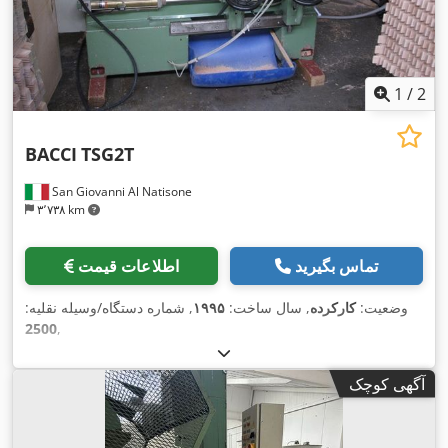
1
/
2
BACCI
TSG2T
San Giovanni Al Natisone
۳٬۷۳۸ km
تماس بگیرید
اطلاعات قیمت
وضعیت:
کارکرده
, سال ساخت:
۱۹۹۵
, شماره دستگاه/وسیله نقلیه:
2500
,
آگهی کوچک