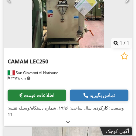
1
/
1
CAMAM
LEC250
San Giovanni Al Natisone
۳٬۷۳۸ km
تماس بگیرید
اطلاعات قیمت
وضعیت:
کارکرده
, سال ساخت:
۱۹۹۶
, شماره دستگاه/وسیله نقلیه:
11
,
آگهی کوچک