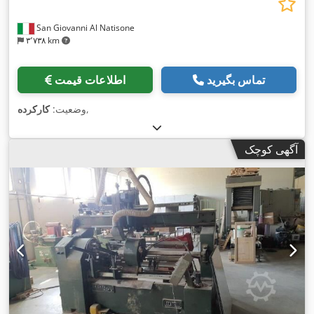
San Giovanni Al Natisone
۳٬۷۳۸ km
تماس بگیرید
اطلاعات قیمت
,
وضعیت:
کارکرده
آگهی کوچک