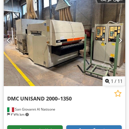
1
/
11
DMC
UNISAND 2000–1350
San Giovanni Al Natisone
۳٬۷۳۸ km