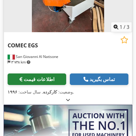
1
/
3
COMEC
EGS
San Giovanni Al Natisone
۳٬۷۳۸ km
تماس بگیرید
اطلاعات قیمت
,
وضعیت:
کارکرده
, سال ساخت:
۱۹۹۶