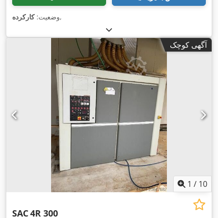
,
وضعیت:
کارکرده
آگهی کوچک
1
/
10
SAC
4R 300