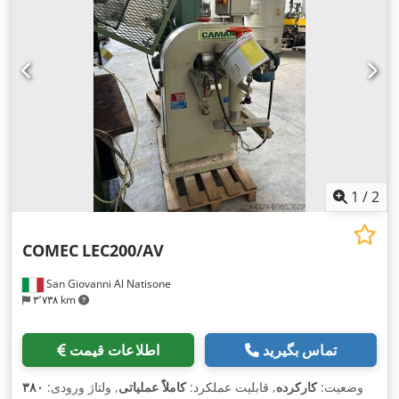
1
/
2
COMEC
LEC200/AV
San Giovanni Al Natisone
۳٬۷۳۸ km
تماس بگیرید
اطلاعات قیمت
وضعیت:
کارکرده
, قابلیت عملکرد:
کاملاً عملیاتی
, ولتاژ ورودی:
۳۸۰