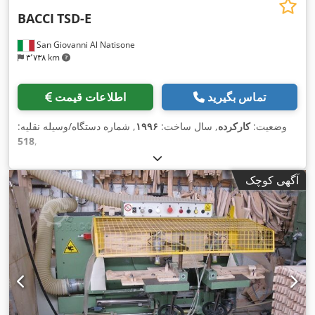
BACCI
TSD-E
San Giovanni Al Natisone
۳٬۷۳۸ km
تماس بگیرید
اطلاعات قیمت
وضعیت:
کارکرده
, سال ساخت:
۱۹۹۶
, شماره دستگاه/وسیله نقلیه:
518
,
آگهی کوچک