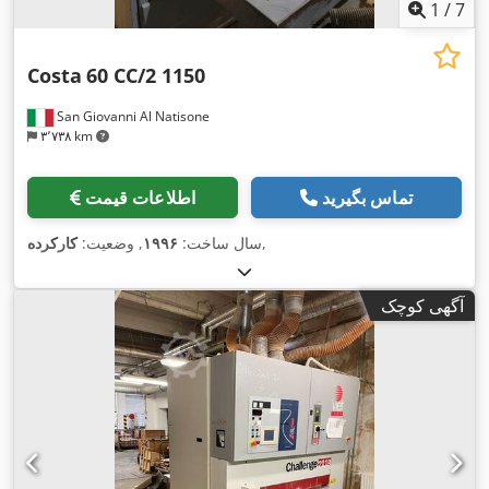
1
/
7
Costa
60 CC/2 1150
San Giovanni Al Natisone
۳٬۷۳۸ km
تماس بگیرید
اطلاعات قیمت
,
سال ساخت:
۱۹۹۶
, وضعیت:
کارکرده
آگهی کوچک