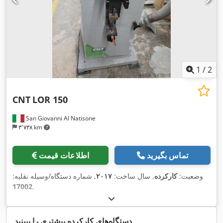
1
/
2
CNT
LOR 150
San Giovanni Al Natisone
۳٬۷۳۸ km
تماس بگیرید
اطلاعات قیمت
وضعیت:
کارکرده
, سال ساخت:
۲۰۱۷
, شماره دستگاه/وسیله نقلیه:
17002
,
دستگاه‌های کارکرده بیشتری را ببینید