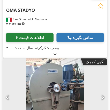
OMA
STADYO
San Giovanni Al Natisone
۳٬۷۳۸ km
تماس بگیرید
اطلاعات قیمت
,
وضعیت:
کارکرده
, سال ساخت:
۲۰۰۰
آگهی کوچک