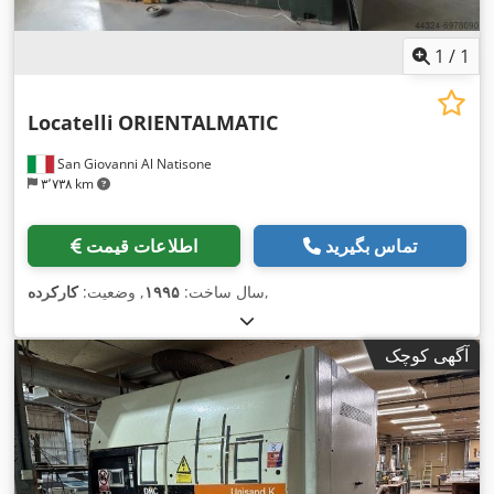
1
/
1
Locatelli
ORIENTALMATIC
San Giovanni Al Natisone
۳٬۷۳۸ km
تماس بگیرید
اطلاعات قیمت
,
سال ساخت:
۱۹۹۵
, وضعیت:
کارکرده
آگهی کوچک