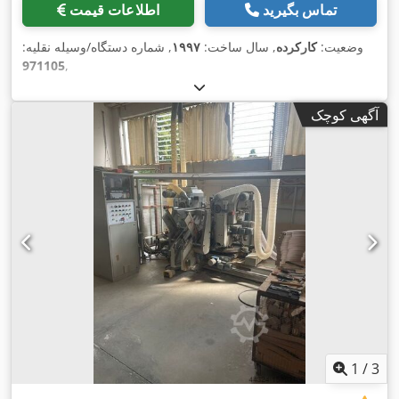
تماس بگیرید
اطلاعات قیمت
وضعیت:
کارکرده
, سال ساخت:
۱۹۹۷
, شماره دستگاه/وسیله نقلیه:
971105
,
آگهی کوچک
1
/
3