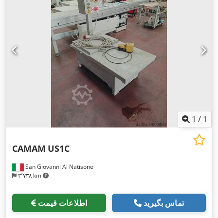
1
/
1
CAMAM
US1C
San Giovanni Al Natisone
۳٬۷۳۸ km
تماس بگیرید
اطلاعات قیمت