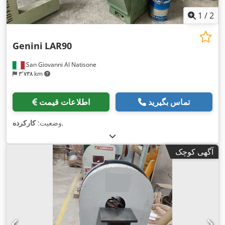
1
/
2
Genini
LAR90
San Giovanni Al Natisone
۳٬۷۳۸ km
تماس بگیرید
اطلاعات قیمت
,
وضعیت:
کارکرده
آگهی کوچک