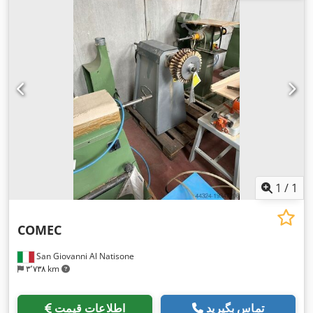
1
/
1
COMEC
San Giovanni Al Natisone
۳٬۷۳۸ km
تماس بگیرید
اطلاعات قیمت