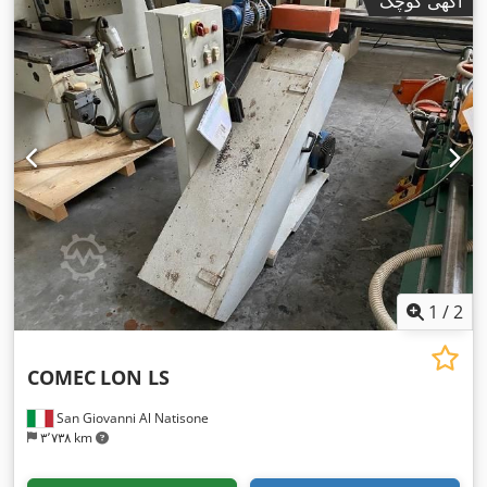
آگهی کوچک
1
/
2
COMEC
LON LS
San Giovanni Al Natisone
۳٬۷۳۸ km