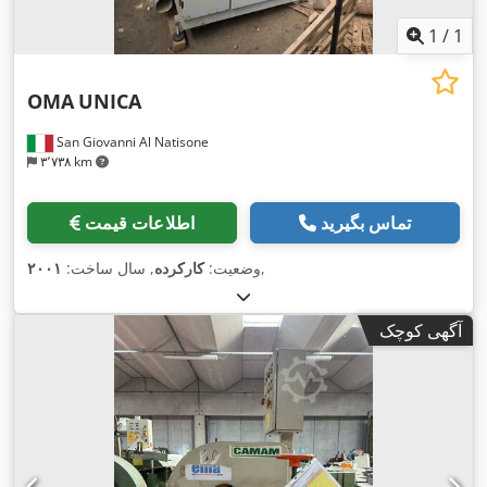
1
/
1
OMA
UNICA
San Giovanni Al Natisone
۳٬۷۳۸ km
تماس بگیرید
اطلاعات قیمت
,
وضعیت:
کارکرده
, سال ساخت:
۲۰۰۱
آگهی کوچک