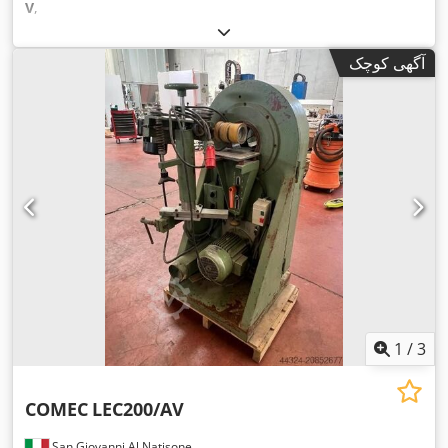
V
,
آگهی کوچک
1
/
3
COMEC
LEC200/AV
San Giovanni Al Natisone