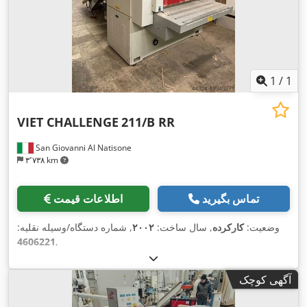
1
/
1
VIET CHALLENGE
211/B RR
San Giovanni Al Natisone
۳٬۷۳۸ km
تماس بگیرید
اطلاعات قیمت
وضعیت:
کارکرده
, سال ساخت:
۲۰۰۲
, شماره دستگاه/وسیله نقلیه:
4606221
,
آگهی کوچک