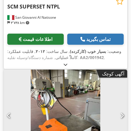
SCM
SUPERSET NTPL
San Giovanni Al Natisone
۳٬۷۳۸ km
تماس بگیرید
اطلاعات قیمت
وضعیت:
بسیار خوب (کارکرده)
, سال ساخت:
۲۰۱۲
, قابلیت عملکرد:
,
AA2/001942
, شماره دستگاه/وسیله نقلیه:
کاملاً عملیاتی
آگهی کوچک