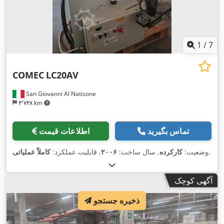
1
/
7
COMEC
LC20AV
San Giovanni Al Natisone
۳٬۷۳۸ km
تماس بگیرید
اطلاعات قیمت
,
وضعیت:
کارکرده
, سال ساخت:
۲۰۰۶
, قابلیت عملکرد:
کاملاً عملیاتی
آگهی کوچک
ذخیره جستجو