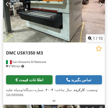
1
/
10
DMC
USK1350 M3
San Giovanni Al Natisone
۳٬۷۳۸ km
تماس بگیرید
اطلاعات قیمت
, شماره دستگاه/وسیله نقلیه:
وضعیت:
کارکرده
, سال ساخت:
۲۰۰۴
SA/005006
,