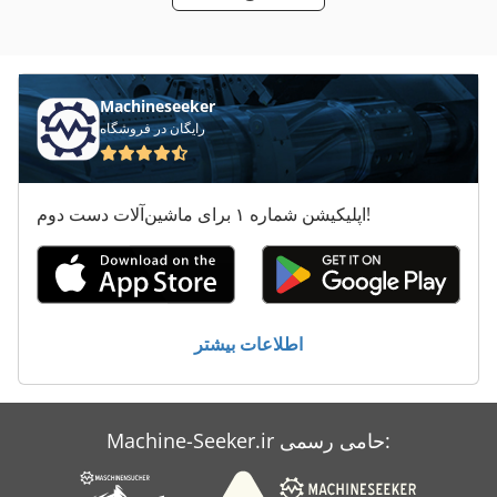
هماهنگ کردن دستگاه های خسته کننده
چسب تجهیزات
Machineseeker
گرم نگه داشتن تجهیزات
رایگان در فروشگاه
اپلیکیشن شماره ۱ برای ماشین‌آلات دست دوم!
اطلاعات بیشتر
Machine-Seeker.ir حامی رسمی: