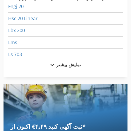
Fngj 20
Hsc 20 Linear
Lbx 200
Lms
Ls 703
نمایش بیشتر
تجهیزات
تجهیزات حفاری
تجهیزات خاک ورزی
تجهیزات غواصی
جعبه ماشین لباسشویی
*
اکنون از ‎€۴٫۴۹ ثبت آگهی کنید
دستگاه خنک کننده