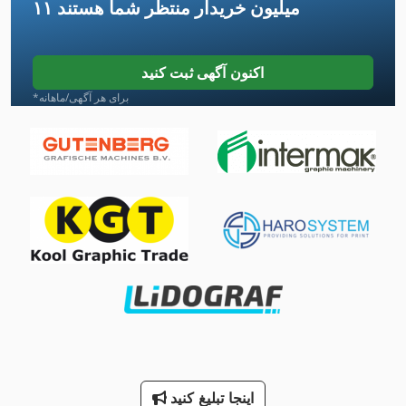
۱۱ میلیون خریدار
منتظر شما هستند
دستگاه خنک کننده آب
ذوزنقه ورق 310 135
اکنون آگهی ثبت کنید
راهنمای Lm
*برای هر آگهی/ماهانه
سه نقطه
سه نقطه میکرومتر
قطعات یدکی
لوازم جانبی
لوازم جانبی برای ماشین آلات تاشو
لوازم كارگاه
لیست قطعات یدکی
ماشین های مرتب کننده
اینجا تبلیغ کنید