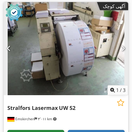
آگهی کوچک
1
/
3
Stralfors Lasermax
UW 52
Emskirchen
۴٬۰۱۱ km