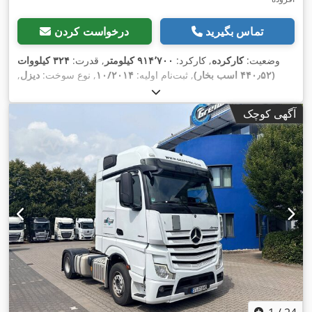
تماس بگیرید
درخواست کردن
وضعیت:
کارکرده
, کارکرد:
۹۱۴٬۷۰۰ کیلومتر
, قدرت:
۳۲۴ کیلووات
(۴۴۰٫۵۲ اسب بخار)
, ثبت‌نام اولیه:
۱۰/۲۰۱۴
, نوع سوخت:
دیزل
,
, فاصله بین دو
6x2
, پیکربندی محور:
385/65 R 22.5
سایز تایر:
محور:
۳٬۹۵۰ میلی‌متر
, سوخت:
دیزل
, کابین راننده:
کابین خواب
, نوع
آگهی کوچک
چرخ‌دنده:
خودکار
, کلاس انتشار:
یورو ۶
, سیستم تعلیق:
فولاد-هوا
,
طول کل:
۶٬۶۸۰ میلی‌متر
, عرض کل:
۲٬۵۰۰ میلی‌متر
, سال ساخت:
۲۰۱۴
, تجهیزات:
ادبلو, اِی‌بی‌اِس‎, بخاری پارکینگ, تنظیم برقی پنجره,
,
تهویه مطبوع, قفل مرکزی, کروز کنترل