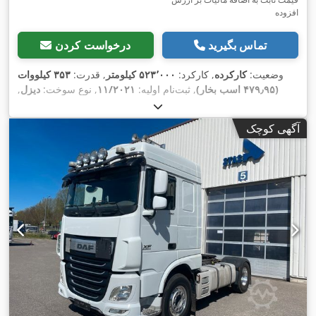
افزوده
تماس بگیرید
درخواست کردن
وضعیت:
کارکرده
, کارکرد:
۵۲۳٬۰۰۰ کیلومتر
, قدرت:
۳۵۳ کیلووات
(۴۷۹٫۹۵ اسب بخار)
, ثبت‌نام اولیه:
۱۱/۲۰۲۱
, نوع سوخت:
دیزل
,
, ترمزها:
۱۲/۲۰۲۶
, بازرسی بعدی (TÜV):
پیکربندی محور:
۲ محور
رتاردر
, رنگ:
آبی
, نوع چرخ‌دنده:
خودکار
, کلاس انتشار:
یورو ۶
, سال
آگهی کوچک
ساخت:
۲۰۲۱
, تجهیزات:
اِی‌بی‌اِس‎, بخاری پارکینگ, برنامه پایداری
,
الکترونیکی (ESP), تهویه مطبوع, فیلتر دوده