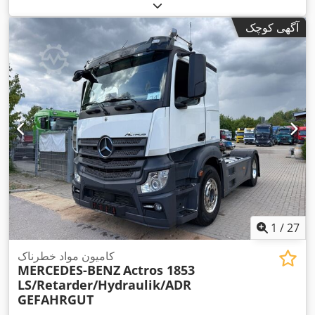
, سوخت:
دیزل
,
4x2
, پیکربندی محور:
385/65 R22.5
سایز تایر:
ترمزها:
ترمز موتور
, رنگ:
دیگر
, کابین راننده:
کابین روزانه
, نوع
آگهی کوچک
چرخ‌دنده:
خودکار
, کلاس انتشار:
یورو ۶
, سیستم تعلیق:
فولاد-هوا
,
سال ساخت:
۲۰۱۹
, تجهیزات:
آینه برقی, اسپویلر, اِی‌بی‌اِس‎, بخاری
,
پارکینگ, تنظیم برقی پنجره, فیلتر دوده, قفل مرکزی, کروز کنترل
1
/
27
کامیون مواد خطرناک
MERCEDES-BENZ
Actros 1853
LS/Retarder/Hydraulik/ADR
GEFAHRGUT