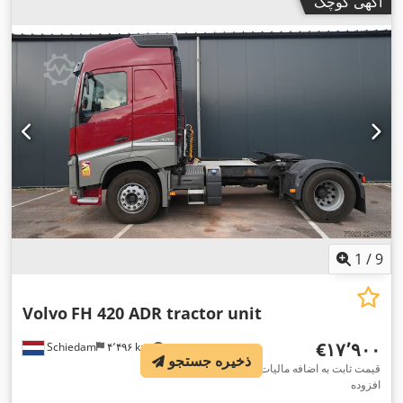
آگهی کوچک
1
/
9
Volvo
FH 420 ADR tractor unit
‎€۱۷٬۹۰۰
Schiedam
۴٬۴۹۶ km
ذخیره جستجو
قیمت ثابت به اضافه مالیات بر ارزش
افزوده