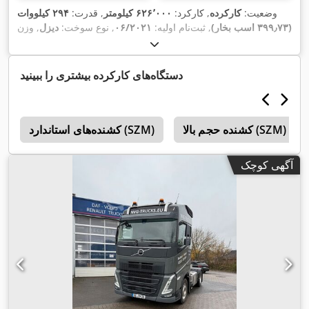
وضعیت:
کارکرده
, کارکرد:
۶۲۶٬۰۰۰ کیلومتر
, قدرت:
۲۹۴ کیلووات
(۳۹۹٫۷۳ اسب بخار)
, ثبت‌نام اولیه:
۰۶/۲۰۲۱
, نوع سوخت:
دیزل
, وزن
کل:
۱۸٬۰۰۰ کیلوگرم
, پیکربندی محور:
۲ محور
, ترمزها:
رتاردر
, رنگ:
سفید
, نوع چرخ‌دنده:
خودکار
, کلاس انتشار:
یورو ۶
, سال ساخت:
۲۰۲۱
, تجهیزات:
اِی‌بی‌اِس‎, بخاری پارکینگ, برنامه پایداری الکترونیکی
دستگاه‌های کارکرده بیشتری را ببینید
,
(ESP), تهویه مطبوع, سیستم ناوبری
کشنده حجم بالا (SZM)
کشنده‌های استاندارد (SZM)
ک
آگهی کوچک