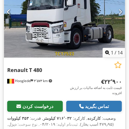
1
/
14
Renault
T 480
‎€۲۲٬۹۰۰
Hooglede
۴٬۵۷۳ km
قیمت ثابت به اضافه مالیات بر ارزش
افزوده
تماس بگیرید
درخواست کردن
وضعیت:
کارکرده
, کارکرد:
۷۱۶٬۰۳۲ کیلومتر
, قدرت:
۳۵۳ کیلووات
(۴۷۹٫۹۵ اسب بخار)
, ثبت‌نام اولیه:
۰۴/۲۰۱۹
, نوع سوخت:
دیزل
,