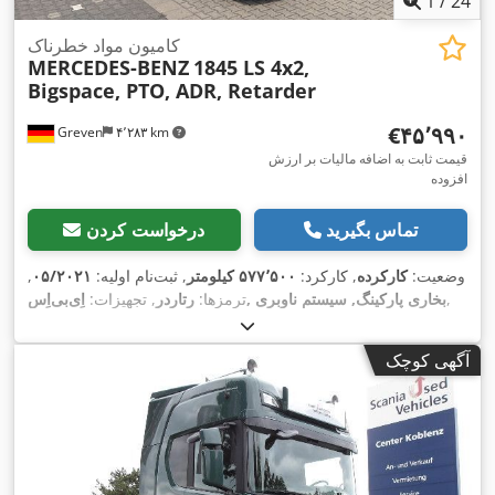
1
/
24
کامیون مواد خطرناک
MERCEDES-BENZ
1845 LS 4x2,
Bigspace, PTO, ADR, Retarder
‎€۴۵٬۹۹۰
Greven
۴٬۲۸۳ km
قیمت ثابت به اضافه مالیات بر ارزش
افزوده
تماس بگیرید
درخواست کردن
وضعیت:
کارکرده
, کارکرد:
۵۷۷٬۵۰۰ کیلومتر
, ثبت‌نام اولیه:
۰۵/۲۰۲۱
,
,
اِی‌بی‌اِس‎, بخاری پارکینگ, سیستم ناوبری
ترمزها:
رتاردر
, تجهیزات:
آگهی کوچک