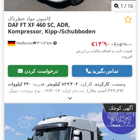
1
/
16
کامیون مواد خطرناک
DAF
FT XF 460 SC, ADR,
Kompressor, Kipp-/Schubboden
‎€۱۴٬۹۰۰
Heilbronn
۴٬۱۱۳ km
‎€۱۵٬۹۰۰
قیمت ثابت به اضافه مالیات بر ارزش
افزوده
تماس بگیرید
درخواست کردن
وضعیت:
کارکرده
, کارکرد:
۸۲۹٬۴۰۴ کیلومتر
, قدرت:
۳۴۰ کیلووات
(۴۶۲٫۲۷ اسب بخار)
, ثبت‌نام اولیه:
۰۶/۲۰۱۶
, نوع سوخت:
دیزل
,
, ترمزها:
۱۱/۲۰۲۶
, بازرسی بعدی (TÜV):
پیکربندی محور:
۲ محور
رتاردر
, رنگ:
سفید
, نوع چرخ‌دنده:
خودکار
, کلاس انتشار:
یورو ۶
, سال
آگهی کوچک
ساخت:
۲۰۱۶
, تجهیزات:
اِی‌بی‌اِس‎, بخاری پارکینگ, برنامه پایداری
الکترونیکی (ESP), تهویه مطبوع, سیستم ناوبری, فیلتر دوده,
,
کمپرسور