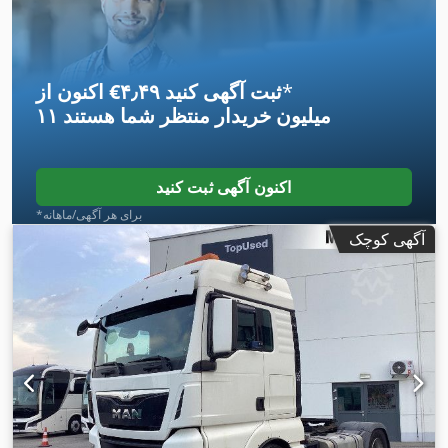
,
صدای کم, قفل دیفرانسیل, هیدرولیک, کروز کنترل, کنترل کشش
*
اکنون از ‎€۴٫۴۹ ثبت آگهی کنید
۱۱ میلیون خریدار
منتظر شما هستند
اکنون آگهی ثبت کنید
*برای هر آگهی/ماهانه
آگهی کوچک