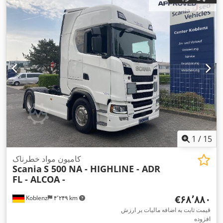
فاصله بین دو محور:
۳٬۷۰۰ میلی‌متر
, رنگ:
سفید
, کابین راننده:
کابین
خواب
, نوع چرخ‌دنده:
نیمه‌خودکار
, کلاس انتشار:
یورو ۶
, سیستم
تعلیق:
فولاد-هوا
, تجهیزات:
اِی‌بی‌اِس‎, بخاری پارکینگ, تهویه مطبوع,
,
رایانه‌ی روی برد, هیدرولیک, کروز کنترل, کنترل کشش
1
/
15
کامیون مواد خطرناک
Scania
S 500 NA - HIGHLINE - ADR
FL - ALCOA -
‎€۶۸٬۸۸۰
Koblenz
۴٬۲۴۹ km
قیمت ثابت به اضافه مالیات بر ارزش
افزوده