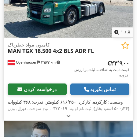
1
/
8
کامیون مواد خطرناک
MAN
TGX 18.500 4x2 BLS ADR FL
‎€۲۳٬۹۰۰
Oyenhausen
۳٬۵۷۲ km
قیمت ثابت به اضافه مالیات بر ارزش
افزوده
تماس بگیرید
درخواست کردن
وضعیت:
کارکرده
, کارکرد:
۶۱۶٬۴۵۰ کیلومتر
, قدرت:
۳۶۸ کیلووات
(۵۰۰٫۳۴ اسب بخار)
, ثبت‌نام اولیه:
۰۳/۲۰۱۹
, نوع سوخت:
دیزل
, وزن
, فاصله بین دو محور:
4x2
کل:
۱۸٬۰۰۰ کیلوگرم
, پیکربندی محور:
۳٬۶۰۰ میلی‌متر
, رنگ:
سبز
, کابین راننده:
کابین خواب
, نوع چرخ‌دنده:
نیمه‌خودکار
, کلاس انتشار:
یورو ۶
, سیستم تعلیق:
فولاد-هوا
, تجهیزات:
اِی‌بی‌اِس‎, بخاری پارکینگ, تهویه مطبوع, رایانه‌ی روی برد, سطح