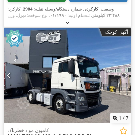
وضعیت:
کارکرده
, شماره دستگاه/وسیله نقلیه:
2904
, کارکرد:
۲۲٬۴۸۸ کیلومتر
, ثبت‌نام اولیه:
۰۱/۱۹۹۰
, نوع سوخت:
دیزل
, وزن
خالی:
۱۸٬۱۴۳ کیلوگرم
, وزن کل:
۳۱٬۷۵۱ کیلوگرم
, رنگ:
سبز
, کابین
راننده:
دیگر
, نوع چرخ‌دنده:
دیگر
, سیستم تعلیق:
فولاد
, سال ساخت:
آگهی کوچک
۱۹۹۰
,
1
/
7
کامیون مواد خطرناک