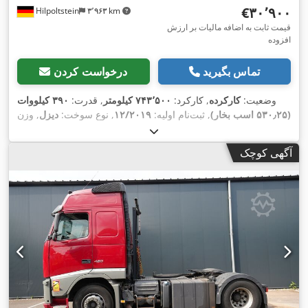
‎€۳۰٬۹۰۰
Hilpoltstein
۳٬۹۶۳ km
قیمت ثابت به اضافه مالیات بر ارزش
افزوده
تماس بگیرید
درخواست کردن
وضعیت:
کارکرده
, کارکرد:
۷۴۳٬۵۰۰ کیلومتر
, قدرت:
۳۹۰ کیلووات
(۵۳۰٫۲۵ اسب بخار)
, ثبت‌نام اولیه:
۱۲/۲۰۱۹
, نوع سوخت:
دیزل
, وزن
کل:
۱۸٬۰۰۰ کیلوگرم
, پیکربندی محور:
۲ محور
, ترمزها:
رتاردر
, رنگ:
سفید
, نوع چرخ‌دنده:
خودکار
, کلاس انتشار:
یورو ۶
, تجهیزات:
آگهی کوچک
,
اِی‌بی‌اِس‎, بخاری پارکینگ, سیستم ناوبری, فیلتر دوده