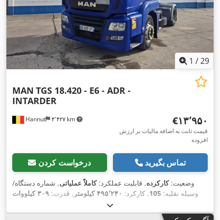
1
/
29
MAN
TGS 18.420 - E6 - ADR -
INTARDER
‎€۱۳٬۹۵۰
Hannut
۴٬۴۲۷ km
قیمت ثابت به اضافه مالیات بر ارزش
افزوده
تماس بگیرید
درخواست کردن
وضعیت:
کارکرده
, قابلیت عملکرد:
کاملاً عملیاتی
, شماره دستگاه/
وسیله نقلیه:
105
, کارکرد:
۴۹۵٬۲۴۰ کیلومتر
, قدرت:
۳۰۹ کیلووات
(۴۲۰٫۱۲ اسب بخار)
, ثبت‌نام اولیه:
۱۲/۲۰۱۷
, نوع سوخت:
دیزل
, وزن
خالی:
۷٬۲۶۷ کیلوگرم
, وزن کل:
۱۹٬۰۰۰ کیلوگرم
, سایز تایر:
315/70