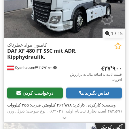
1
/
15
کامیون مواد خطرناک
DAF
XF 480 FT SSC mit ADR,
Kipphydraulik,
‎€۳۷٬۹۰۰
Oyenhausen
۳٬۵۷۲ km
قیمت ثابت به اضافه مالیات بر ارزش
افزوده
تماس بگیرید
درخواست کردن
وضعیت:
کارکرده
, کارکرد:
۴۶۲٬۸۷۸ کیلومتر
, قدرت:
۳۵۵ کیلووات
(۴۸۲٫۶۷ اسب بخار)
, ثبت‌نام اولیه:
۰۶/۲۰۲۱
, نوع سوخت:
دیزل
, وزن
خالی:
۸٬۴۳۳ کیلوگرم
, حداکثر وزن بار:
۹٬۵۶۷ کیلوگرم
, وزن کل:
,
4x2
, پیکربندی محور:
315/80 R22,5
۱۸٬۰۰۰ کیلوگرم
, سایز تایر:
آگهی کوچک