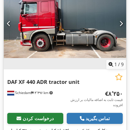
,
تهویه مطبوع, قفل مرکزی, کروز کنترل
1
/
9
DAF
XF 440 ADR tractor unit
‎€۸٬۲۵۰
Schiedam
۴٬۴۹۶ km
قیمت ثابت به اضافه مالیات بر ارزش
افزوده
تماس بگیرید
درخواست کردن