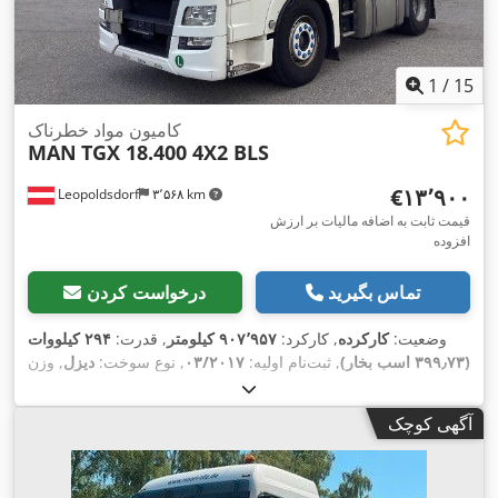
1
/
15
کامیون مواد خطرناک
MAN
TGX 18.400 4X2 BLS
‎€۱۳٬۹۰۰
Leopoldsdorf
۳٬۵۶۸ km
قیمت ثابت به اضافه مالیات بر ارزش
افزوده
تماس بگیرید
درخواست کردن
وضعیت:
کارکرده
, کارکرد:
۹۰۷٬۹۵۷ کیلومتر
, قدرت:
۲۹۴ کیلووات
(۳۹۹٫۷۳ اسب بخار)
, ثبت‌نام اولیه:
۰۳/۲۰۱۷
, نوع سوخت:
دیزل
, وزن
, فاصله بین دو محور:
4x2
کل:
۱۸٬۰۰۰ کیلوگرم
, پیکربندی محور:
۳٬۶۰۰ میلی‌متر
, رنگ:
سفید
, کابین راننده:
کابین خواب
, نوع چرخ‌دنده:
آگهی کوچک
نیمه‌خودکار
, کلاس انتشار:
یورو ۶
, سیستم تعلیق:
فولاد-هوا
, سال
ساخت:
۲۰۱۶
, تجهیزات:
اِی‌بی‌اِس‎, بخاری پارکینگ, تهویه مطبوع,
رایانه‌ی روی برد, سطح صدای کم, قفل دیفرانسیل, هیدرولیک, کروز