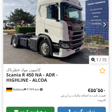
1
/
15
کامیون مواد خطرناک
Scania
R 450 NA - ADR -
HIGHLINE - ALCOA
‎€۵۵٬۵۵۰
Koblenz
۴٬۲۴۹ km
قیمت ثابت به اضافه مالیات بر ارزش
افزوده
تماس بگیرید
درخواست کردن