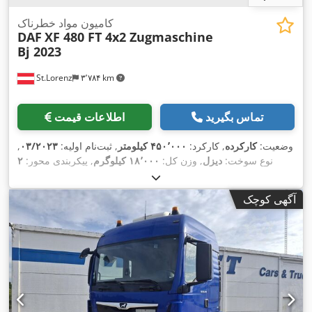
کامیون مواد خطرناک
DAF
XF 480 FT 4x2 Zugmaschine
Bj 2023
St.Lorenz
۳٬۷۸۴ km
تماس بگیرید
اطلاعات قیمت
وضعیت:
کارکرده
, کارکرد:
۴۵۰٬۰۰۰ کیلومتر
, ثبت‌نام اولیه:
۰۳/۲۰۲۳
,
نوع سوخت:
دیزل
, وزن کل:
۱۸٬۰۰۰ کیلوگرم
, پیکربندی محور:
۲
محور
, ترمزها:
رتاردر
, رنگ:
سفید
, نوع چرخ‌دنده:
خودکار
, کلاس
,
انتشار:
یورو ۶
, تجهیزات:
تهویه مطبوع
آگهی کوچک