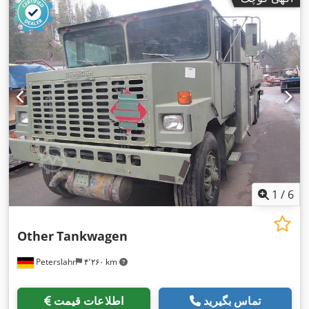
1
/
6
Other
Tankwagen
Peterslahr
۴٬۲۶۰ km
تماس بگیرید
اطلاعات قیمت