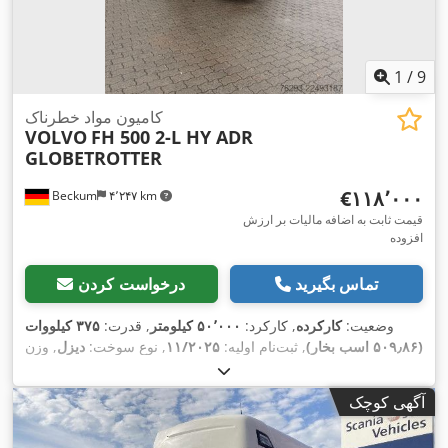
1
/
9
کامیون مواد خطرناک
VOLVO
FH 500 2-L HY ADR
GLOBETROTTER
‎€۱۱۸٬۰۰۰
Beckum
۴٬۲۴۷ km
قیمت ثابت به اضافه مالیات بر ارزش
افزوده
تماس بگیرید
درخواست کردن
وضعیت:
کارکرده
, کارکرد:
۵۰٬۰۰۰ کیلومتر
, قدرت:
۳۷۵ کیلووات
(۵۰۹٫۸۶ اسب بخار)
, ثبت‌نام اولیه:
۱۱/۲۰۲۵
, نوع سوخت:
دیزل
, وزن
کل:
۱۸٬۰۰۰ کیلوگرم
, پیکربندی محور:
۲ محور
, ترمزها:
رتاردر
, رنگ:
خاکستری
, نوع چرخ‌دنده:
خودکار
, کلاس انتشار:
یورو ۶
, تجهیزات:
آگهی کوچک
اِی‌بی‌اِس‎, بخاری پارکینگ, برنامه پایداری الکترونیکی (ESP), سیستم
,
ناوبری, فیلتر دوده