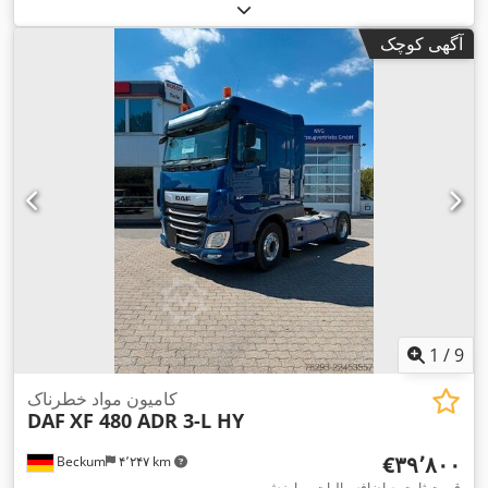
, فاصله بین دو محور:
4x2
کل:
۱۸٬۰۰۰ کیلوگرم
, پیکربندی محور:
۳٬۷۵۰ میلی‌متر
, رنگ:
سبز
, کابین راننده:
دیگر
, نوع چرخ‌دنده:
خودکار
,
آگهی کوچک
کلاس انتشار:
یورو ۶
, سیستم تعلیق:
فولاد-هوا
, تعداد صندلی‌ها:
۲
,
تجهیزات:
اِی‌بی‌اِس‎, بخاری پارکینگ, تهویه مطبوع, قفل دیفرانسیل,
,
کروز کنترل
1
/
9
کامیون مواد خطرناک
DAF
XF 480 ADR 3-L HY
‎€۳۹٬۸۰۰
Beckum
۴٬۲۴۷ km
قیمت ثابت به اضافه مالیات بر ارزش