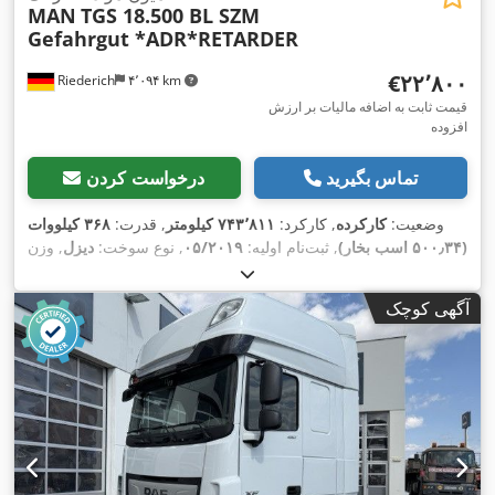
MAN
TGS 18.500 BL SZM
Gefahrgut *ADR*RETARDER
‎€۲۲٬۸۰۰
Riederich
۴٬۰۹۴ km
قیمت ثابت به اضافه مالیات بر ارزش
افزوده
تماس بگیرید
درخواست کردن
وضعیت:
کارکرده
, کارکرد:
۷۴۳٬۸۱۱ کیلومتر
, قدرت:
۳۶۸ کیلووات
(۵۰۰٫۳۴ اسب بخار)
, ثبت‌نام اولیه:
۰۵/۲۰۱۹
, نوع سوخت:
دیزل
, وزن
, بازرسی بعدی (TÜV):
کل:
۱۸٬۰۰۰ کیلوگرم
, پیکربندی محور:
۲ محور
, ترمزها:
رتاردر
, رنگ:
سفید
, نوع چرخ‌دنده:
خودکار
, کلاس
۱۲/۲۰۲۶
آگهی کوچک
انتشار:
یورو ۶
, سال ساخت:
۲۰۱۹
, تجهیزات:
اِی‌بی‌اِس‎, بخاری
,
پارکینگ, برنامه پایداری الکترونیکی (ESP), تهویه مطبوع, فیلتر دوده