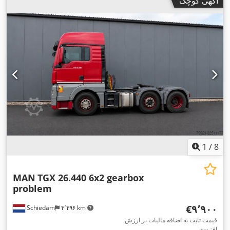
آگهی کوچک
, فاصله بین دو محور:
۳٬۶۰۰ میلی‌متر
,
4x2
, پیکربندی محور:
R 22.5
, سوخت:
دیزل
, ترمزها:
اینترادر
, رنگ:
۱۱/۲۰۲۶
بازرسی بعدی (TÜV):
آبی
, کابین راننده:
کابین خواب
, نوع چرخ‌دنده:
خودکار
, کلاس انتشار:
یورو ۶
, سیستم تعلیق:
فولاد-هوا
, تعداد صندلی‌ها:
۲
, سال ساخت:
EBS (سیستم ترمز الکترونیکی), اِی‌بی‌اِس‎, بخاری
, تجهیزات:
۲۰۱۷
پارکینگ, برنامه پایداری الکترونیکی (ESP), تهویه مطبوع, سوابق کامل
,
سرویس, فرمان هیدرولیک, کروز کنترل, کنترل کشش, کولر پارکینگ
1
/
8
MAN
TGX 26.440 6x2 gearbox
problem
‎€۹٬۹۰۰
Schiedam
۴٬۴۹۶ km
قیمت ثابت به اضافه مالیات بر ارزش
افزوده