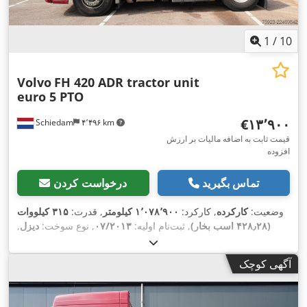
1
/
10
Volvo
FH 420 ADR tractor unit
euro 5 PTO
‎€۱۳٬۹۰۰
Schiedam
۴٬۴۹۶ km
قیمت ثابت به اضافه مالیات بر ارزش
افزوده
تماس بگیرید
درخواست کردن
وضعیت:
کارکرده
, کارکرد:
۱٬۰۷۸٬۹۰۰ کیلومتر
, قدرت:
۳۱۵ کیلووات
(۴۲۸٫۲۸ اسب بخار)
, ثبت‌نام اولیه:
۰۷/۲۰۱۳
, نوع سوخت:
دیزل
,
, فاصله بین دو
4x2
, پیکربندی محور:
315/80 R 22.5
سایز تایر:
محور:
۳٬۸۰۰ میلی‌متر
, سوخت:
دیزل
, کابین راننده:
کابین خواب
, نوع
آگهی کوچک
چرخ‌دنده:
خودکار
, کلاس انتشار:
یورو ۵
, سیستم تعلیق:
فولاد-هوا
,
طول کل:
۵٬۹۹۰ میلی‌متر
, عرض کل:
۲٬۵۲۰ میلی‌متر
, سال ساخت:
۲۰۱۳
, تجهیزات:
ادبلو, اِی‌بی‌اِس‎, بخاری پارکینگ, تنظیم برقی پنجره,