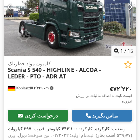
1
/
15
کامیون مواد خطرناک
Scania
S 540 - HIGHLINE - ALCOA -
LEDER - PTO - ADR AT
‎€۷۲٬۲۲۰
Koblenz
۴٬۲۴۹ km
قیمت ثابت به اضافه مالیات بر ارزش
افزوده
تماس بگیرید
درخواست کردن
وضعیت:
کارکرده
, کارکرد:
۴۴۶٬۱۰۰ کیلومتر
, قدرت:
۳۹۷ کیلووات
(۵۳۹٫۷۷ اسب بخار)
, ثبت‌نام اولیه:
۰۲/۲۰۲۲
, نوع سوخت:
دیزل
, وزن