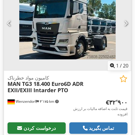
,
کنترل, کنترل کشش
1
/
20
کامیون مواد خطرناک
MAN
TG3 18.400 Euro6D ADR
EXII/EXIII Intarder PTO
‎€۳۲٬۹۰۰
Wenzendorf
۴٬۱۷۵ km
قیمت ثابت به اضافه مالیات بر ارزش
افزوده
تماس بگیرید
درخواست کردن