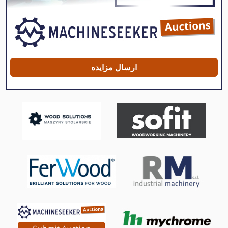
Gkt 60
Gws 25 230
Gx 11 Ff
ارسال مزایده
Hsc 20 Linear
Kgs 1670
Lm
Ls 703
Meh 5 2 1 8 B
Ng 200
راهنمای Lm
سه گانه