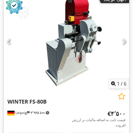
1
/
6
WINTER
FS-80B
‎€۴٬۵۰۰
Leipzig
۳٬۹۴۵ km
قیمت ثابت به اضافه مالیات بر ارزش
افزوده