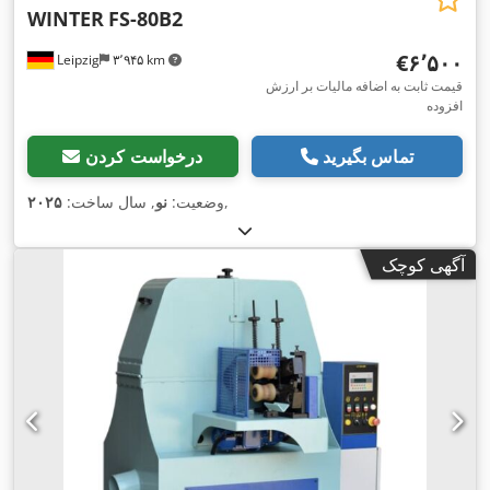
WINTER
FS-80B2
‎€۶٬۵۰۰
Leipzig
۳٬۹۴۵ km
قیمت ثابت به اضافه مالیات بر ارزش
افزوده
تماس بگیرید
درخواست کردن
,
وضعیت:
نو
, سال ساخت:
۲۰۲۵
آگهی کوچک