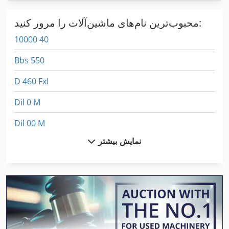
محبوب‌ترین نام‌های ماشین‌آلات را مرور کنید:
10000 40
Bbs 550
D 460 Fxl
Dil 0 M
Dil 00 M
نمایش بیشتر
Dil 0M
Fngj 20
Frm D Midi
German
Gk 800