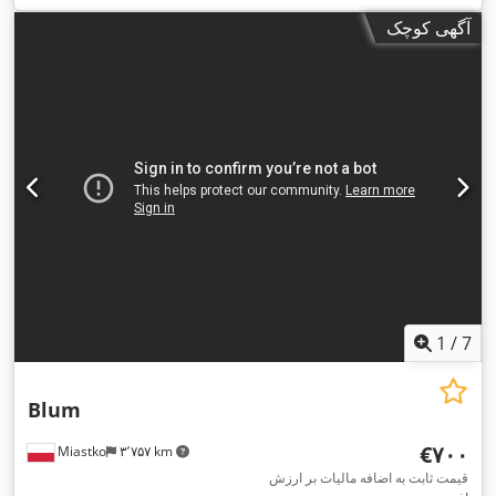
آگهی کوچک
1
/
7
Blum
‎€۷۰۰
Miastko
۳٬۷۵۷ km
قیمت ثابت به اضافه مالیات بر ارزش