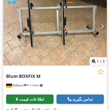
1
/
3
Blum
BOXFIX M
Röllbach
۴٬۱۱۹ km
تماس بگیرید
اطلاعات قیمت
,
سال ساخت:
۲۰۱۲
, وضعیت:
کارکرده