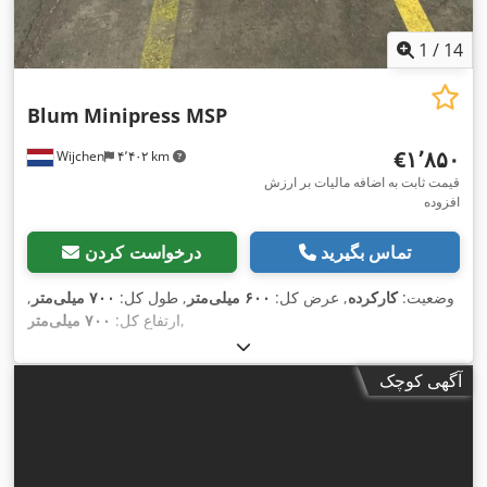
1
/
14
Blum
Minipress MSP
‎€۱٬۸۵۰
Wijchen
۴٬۴۰۲ km
قیمت ثابت به اضافه مالیات بر ارزش
افزوده
تماس بگیرید
درخواست کردن
وضعیت:
کارکرده
, عرض کل:
۶۰۰ میلی‌متر
, طول کل:
۷۰۰ میلی‌متر
,
,
ارتفاع کل:
۷۰۰ میلی‌متر
آگهی کوچک