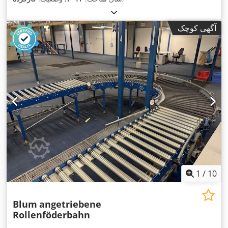
آگهی کوچک
1
/
10
Blum
angetriebene
Rollenföderbahn