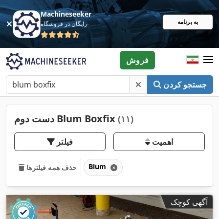
Machineseeker
به برنامه
رایگان در فروشگاه
فروش
جستجو کردن
دست دوم Blum Boxfix
(۱۱)
اهمیت
فیلتر
Blum
حذف همه فیلترها
آگهی کوچک