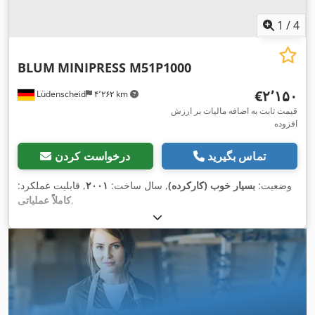
1
/
4
BLUM
MINIPRESS M51P1000
‎€۲٬۱۵۰
Lüdenscheid
۴٬۲۶۲ km
قیمت ثابت به اضافه مالیات بر ارزش
افزوده
تماس بگیرید
درخواست کردن
وضعیت:
بسیار خوب (کارکرده)
, سال ساخت:
۲۰۰۱
, قابلیت عملکرد:
,
کاملاً عملیاتی