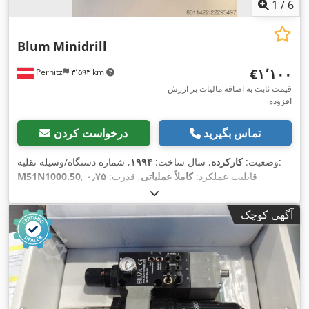
1
/
6
Blum
Minidrill
‎€۱٬۱۰۰
Pernitz
۳٬۵۹۴ km
قیمت ثابت به اضافه مالیات بر ارزش
افزوده
تماس بگیرید
درخواست کردن
, شماره دستگاه/وسیله نقلیه:
وضعیت:
کارکرده
, سال ساخت:
۱۹۹۴
, قابلیت عملکرد:
کاملاً عملیاتی
, قدرت:
۰٫۷۵
M51N1000.50
, فرکانس ورودی:
۵۰
۲۲۰ V
کیلووات (۱٫۰۲ اسب بخار)
, ولتاژ ورودی:
,
هرتز
آگهی کوچک