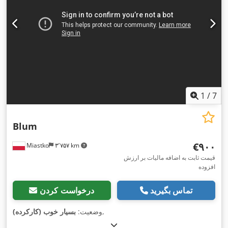
1
/
7
Blum
‎€۹۰۰
Miastko
۳٬۷۵۷ km
قیمت ثابت به اضافه مالیات بر ارزش
افزوده
تماس بگیرید
درخواست کردن
,
وضعیت:
بسیار خوب (کارکرده)