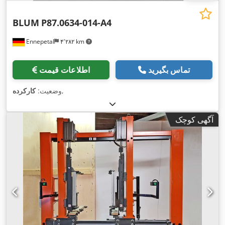
BLUM
P87.0634-014-A4
Ennepetal
۴٬۲۸۲ km
تماس بگیرید
اطلاعات قیمت
,
وضعیت:
کارکرده
آگهی کوچک