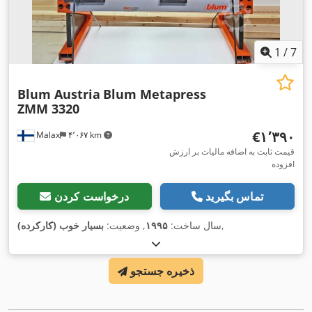
1
/
7
Blum Austria
Blum Metapress
ZMM 3320
‎€۱٬۳۹۰
Malax
۴٬۰۶۷ km
قیمت ثابت به اضافه مالیات بر ارزش
افزوده
تماس بگیرید
درخواست کردن
,
سال ساخت:
۱۹۹۵
, وضعیت:
بسیار خوب (کارکرده)
ذخیره جستجو