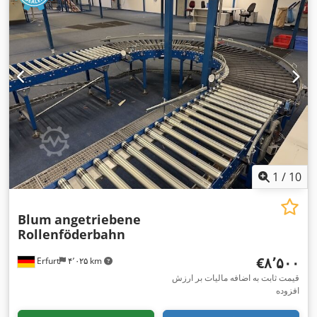
1
/
10
Blum
angetriebene
Rollenföderbahn
‎€۸٬۵۰۰
Erfurt
۴٬۰۲۵ km
قیمت ثابت به اضافه مالیات بر ارزش
افزوده