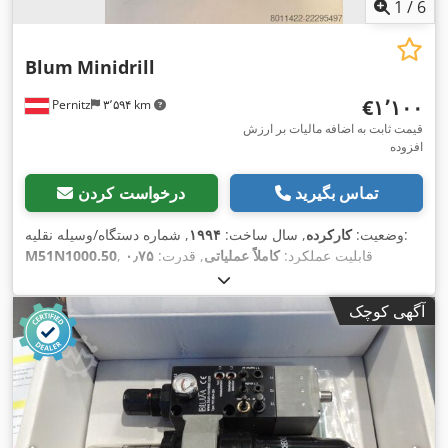
1
/
6
Blum
Minidrill
‎€۱٬۱۰۰
Pernitz
۳٬۵۹۴ km
قیمت ثابت به اضافه مالیات بر ارزش
افزوده
تماس بگیرید
درخواست کردن
, شماره دستگاه/وسیله نقلیه:
وضعیت:
کارکرده
, سال ساخت:
۱۹۹۴
, قابلیت عملکرد:
کاملاً عملیاتی
, قدرت:
۰٫۷۵
M51N1000.50
, فرکانس ورودی:
۵۰
۲۲۰ V
کیلووات (۱٫۰۲ اسب بخار)
, ولتاژ ورودی:
,
هرتز
آگهی کوچک