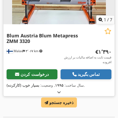
1
/
7
Blum Austria
Blum Metapress
ZMM 3320
‎€۱٬۳۹۰
Malax
۴٬۰۶۷ km
قیمت ثابت به اضافه مالیات بر ارزش
افزوده
تماس بگیرید
درخواست کردن
,
سال ساخت:
۱۹۹۵
, وضعیت:
بسیار خوب (کارکرده)
ذخیره جستجو