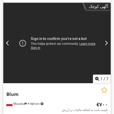
آگهی کوچک
1
/
7
Blum
‎€۷۰۰
Miastko
۳٬۷۵۷ km
قیمت ثابت به اضافه مالیات بر ارزش