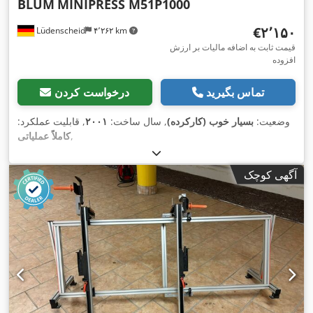
BLUM
MINIPRESS M51P1000
‎€۲٬۱۵۰
Lüdenscheid
۴٬۲۶۲ km
قیمت ثابت به اضافه مالیات بر ارزش
افزوده
تماس بگیرید
درخواست کردن
وضعیت:
بسیار خوب (کارکرده)
, سال ساخت:
۲۰۰۱
, قابلیت عملکرد:
,
کاملاً عملیاتی
آگهی کوچک