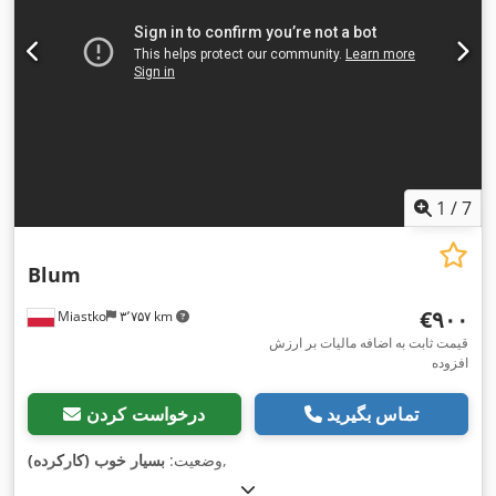
1
/
7
Blum
‎€۹۰۰
Miastko
۳٬۷۵۷ km
قیمت ثابت به اضافه مالیات بر ارزش
افزوده
تماس بگیرید
درخواست کردن
,
وضعیت:
بسیار خوب (کارکرده)