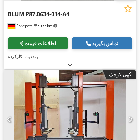
BLUM
P87.0634-014-A4
Ennepetal
۴٬۲۸۲ km
تماس بگیرید
اطلاعات قیمت
,
وضعیت:
کارکرده
آگهی کوچک