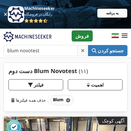
Machineseeker
به برنامه
رایگان در فروشگاه
فروش
جستجو کردن
دست دوم Blum Novotest
(۱۱)
اهمیت
فیلتر
Blum
حذف همه فیلترها
آگهی کوچک