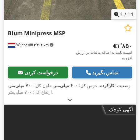
1
/
14
Blum
Minipress MSP
‎€۱٬۸۵۰
Wijchen
۴٬۴۰۲ km
قیمت ثابت به اضافه مالیات بر ارزش
افزوده
تماس بگیرید
درخواست کردن
وضعیت:
کارکرده
, عرض کل:
۶۰۰ میلی‌متر
, طول کل:
۷۰۰ میلی‌متر
,
,
ارتفاع کل:
۷۰۰ میلی‌متر
آگهی کوچک