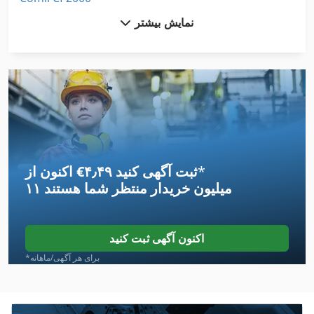
نمایش بیشتر
Deckel So
Dmu 200 P
Hegner Hdb 200
Kitamura Mycenter 0
Kitamura Mycenter 1
*
اکنون از ‎€۴٫۴۹ ثبت آگهی کنید
Mubea Kblh 700
۱۱ میلیون خریدار
منتظر شما هستند
Pro Center 2000
Proconsult 2000
اکنون آگهی ثبت کنید
Ras 2000
*برای هر آگهی/ماهانه
Rothenberger Allgas 2000
Scheppach Hf 3000