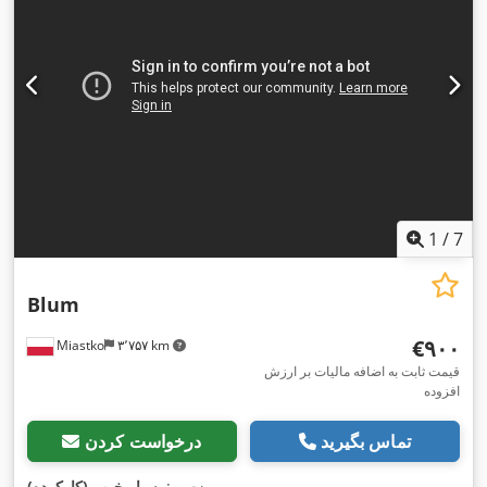
1
/
7
Blum
‎€۹۰۰
Miastko
۳٬۷۵۷ km
قیمت ثابت به اضافه مالیات بر ارزش
افزوده
تماس بگیرید
درخواست کردن
,
وضعیت:
بسیار خوب (کارکرده)