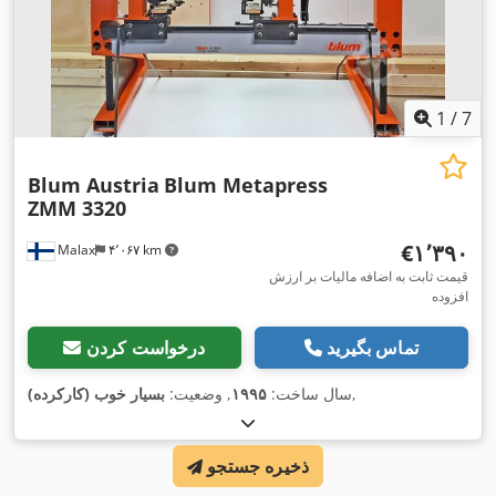
1
/
7
Blum Austria
Blum Metapress
ZMM 3320
‎€۱٬۳۹۰
Malax
۴٬۰۶۷ km
قیمت ثابت به اضافه مالیات بر ارزش
افزوده
تماس بگیرید
درخواست کردن
,
سال ساخت:
۱۹۹۵
, وضعیت:
بسیار خوب (کارکرده)
ذخیره جستجو