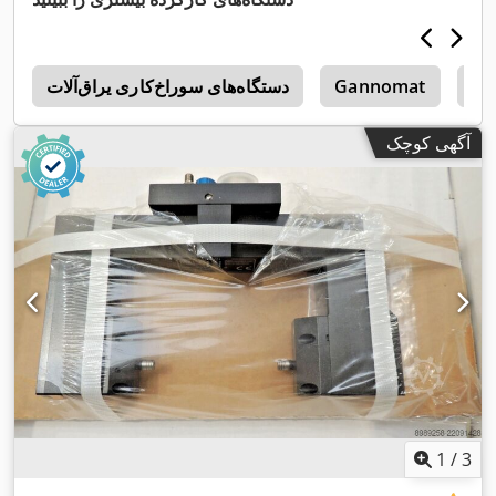
Bl
Gannomat
دستگاه‌های سوراخ‌کاری یراق‌آلات
س
آگهی کوچک
1
/
3