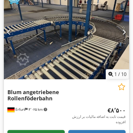
1
/
10
Blum
angetriebene
Rollenföderbahn
‎€۸٬۵۰۰
Erfurt
۴٬۰۲۵ km
قیمت ثابت به اضافه مالیات بر ارزش
افزوده