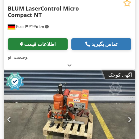
BLUM
LaserControl Micro
Compact NT
Kusel
۴٬۲۴۵ km
تماس بگیرید
اطلاعات قیمت
,
وضعیت:
نو
آگهی کوچک