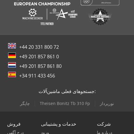
+44 20 331 800 72
+49 201 857 861 0
+49 201 857 861 80
+34 911 433 456
جستجوهای فعلی ماشین‌آلات:
نورپرداز
Theisen Bonitz Tb 310 Fp
چاپگر
شرکت
خدمات و پشتیبانی
فروش
درباره ما
ورود
درج آگهی