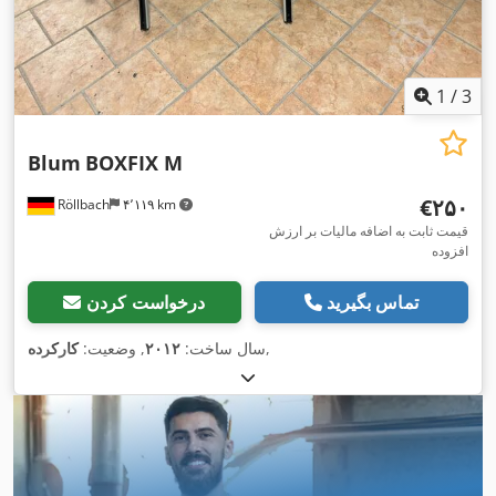
1
/
3
Blum
BOXFIX M
‎€۲۵۰
Röllbach
۴٬۱۱۹ km
قیمت ثابت به اضافه مالیات بر ارزش
افزوده
تماس بگیرید
درخواست کردن
,
سال ساخت:
۲۰۱۲
, وضعیت:
کارکرده