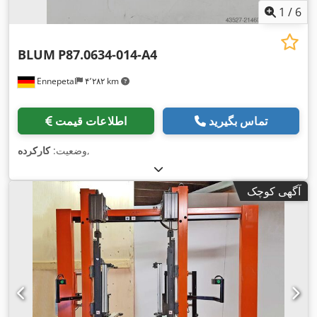
1
/
6
BLUM
P87.0634-014-A4
Ennepetal
۴٬۲۸۲ km
تماس بگیرید
اطلاعات قیمت
,
وضعیت:
کارکرده
آگهی کوچک