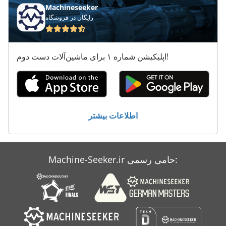
Machineseeker
رایگان در فروشگاه
Schlebach Dsm 1000
Schliesing 235 Mx
اپلیکیشن شماره ۱ برای ماشین‌آلات دست دوم!
Scm 2000 D
Scm Concept 2000
Vollmer Chp
اطلاعات بیشتر
Vollmer Chp 250
Vollmer Cns
Machine-Seeker.ir حامی رسمی:
Vollmer Unimat S
Weinig Powermat 2000