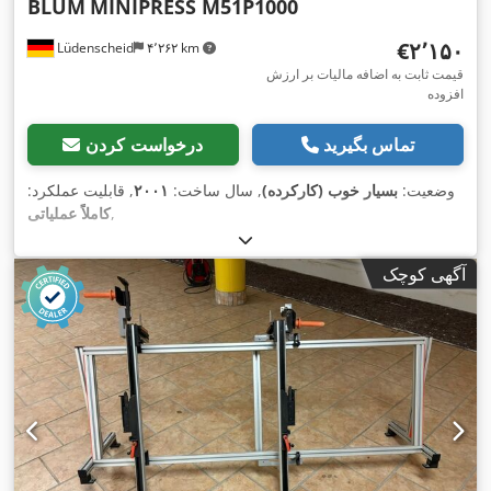
BLUM
MINIPRESS M51P1000
‎€۲٬۱۵۰
Lüdenscheid
۴٬۲۶۲ km
قیمت ثابت به اضافه مالیات بر ارزش
افزوده
تماس بگیرید
درخواست کردن
وضعیت:
بسیار خوب (کارکرده)
, سال ساخت:
۲۰۰۱
, قابلیت عملکرد:
,
کاملاً عملیاتی
آگهی کوچک