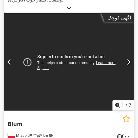
آگهی کوچک
1
/
7
Blum
‎€۷۰۰
Miastko
۳٬۷۵۷ km