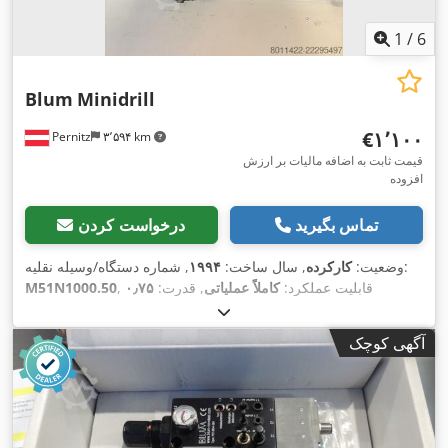
1
/
6
Blum
Minidrill
‎€۱٬۱۰۰
Pernitz
۳٬۵۹۴ km
قیمت ثابت به اضافه مالیات بر ارزش
افزوده
تماس بگیرید
درخواست کردن
, شماره دستگاه/وسیله نقلیه:
وضعیت:
کارکرده
, سال ساخت:
۱۹۹۴
, قابلیت عملکرد:
کاملاً عملیاتی
, قدرت:
۰٫۷۵
M51N1000.50
, فرکانس ورودی:
۵۰
۲۲۰ V
کیلووات (۱٫۰۲ اسب بخار)
, ولتاژ ورودی:
,
هرتز
آگهی کوچک