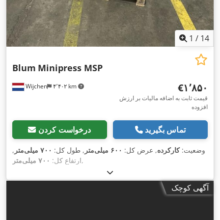
1
/
14
Blum
Minipress MSP
‎€۱٬۸۵۰
Wijchen
۴٬۴۰۲ km
قیمت ثابت به اضافه مالیات بر ارزش
افزوده
تماس بگیرید
درخواست کردن
وضعیت:
کارکرده
, عرض کل:
۶۰۰ میلی‌متر
, طول کل:
۷۰۰ میلی‌متر
,
,
ارتفاع کل:
۷۰۰ میلی‌متر
آگهی کوچک