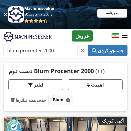
Machineseeker
به برنامه
رایگان در فروشگاه
فروش
جستجو کردن
دست دوم Blum Procenter 2000
(۱۱)
اهمیت
فیلتر
Blum
حذف همه فیلترها
آگهی کوچک