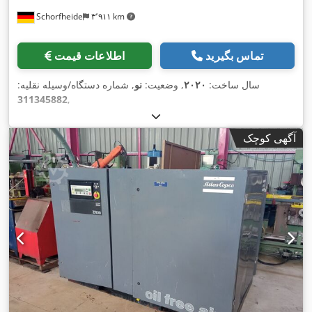
Schorfheide
۳٬۹۱۱ km
تماس بگیرید
اطلاعات قیمت
سال ساخت:
۲۰۲۰
, وضعیت:
نو
, شماره دستگاه/وسیله نقلیه:
311345882
,
آگهی کوچک