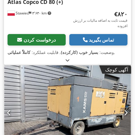
Atlas Copco
CD 80 (+)
‎€۸۲۰
Stawiec
۳٬۶۳۰ km
قیمت ثابت به اضافه مالیات بر ارزش
افزوده
تماس بگیرید
درخواست کردن
,
وضعیت:
بسیار خوب (کارکرده)
, قابلیت عملکرد:
کاملاً عملیاتی
آگهی کوچک