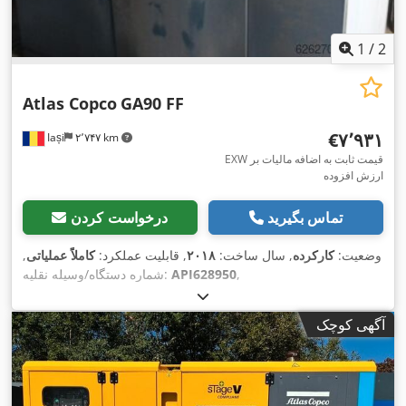
1
/
2
Atlas Copco
GA90 FF
‎€۷٬۹۳۱
Iași
۲٬۷۴۷ km
EXW قیمت ثابت به اضافه مالیات بر
ارزش افزوده
تماس بگیرید
درخواست کردن
وضعیت:
کارکرده
, سال ساخت:
۲۰۱۸
, قابلیت عملکرد:
کاملاً عملیاتی
,
,
API628950
شماره دستگاه/وسیله نقلیه:
آگهی کوچک