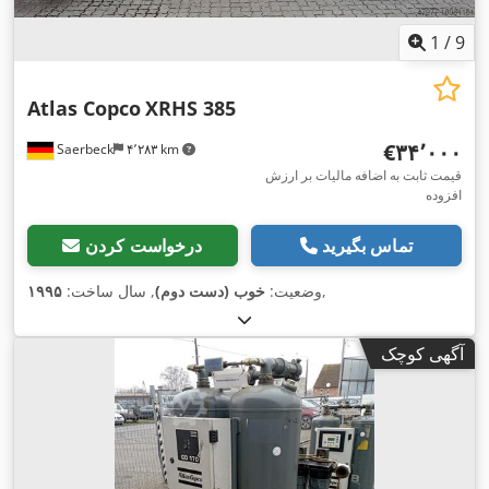
1
/
9
Atlas Copco
XRHS 385
‎€۳۴٬۰۰۰
Saerbeck
۴٬۲۸۳ km
قیمت ثابت به اضافه مالیات بر ارزش
افزوده
تماس بگیرید
درخواست کردن
,
وضعیت:
خوب (دست دوم)
, سال ساخت:
۱۹۹۵
آگهی کوچک