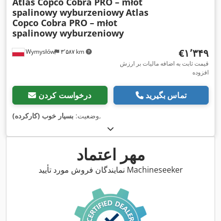
Atlas Copco Cobra PRO – młot
spalinowy wyburzeniowy
Atlas
Copco Cobra PRO – młot
spalinowy wyburzeniowy
‎€۱٬۳۴۹
Wymysłów
۳٬۵۸۷ km
قیمت ثابت به اضافه مالیات بر ارزش
افزوده
تماس بگیرید
درخواست کردن
,
وضعیت:
بسیار خوب (کارکرده)
مهر اعتماد
نمایندگان فروش مورد تأیید Machineseeker