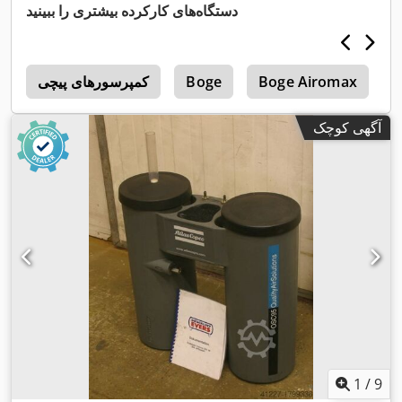
دستگاه‌های کارکرده بیشتری را ببینید
B
Boge Airomax
Boge
کمپرسورهای پیچی
1
آگهی کوچک
1
/
9