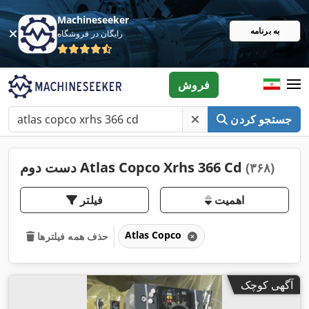
Machineseeker
به برنامه
رایگان در فروشگاه
فروش
جستجو کردن
دست دوم Atlas Copco Xrhs 366 Cd
(۳۶۸)
اهمیت
فیلتر
Atlas Copco
حذف همه فیلترها
آگهی کوچک