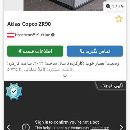
1
/
19
Atlas Copco
ZR90
Hohenems
۴٬۰۴۲ km
تماس بگیرید
اطلاعات قیمت
وضعیت:
بسیار خوب (کارکرده)
, سال ساخت:
۲۰۱۲
, ساعت کارکرد:
,
, قابلیت عملکرد:
کاملاً عملیاتی
۵٬۷۳۵ h
آگهی کوچک