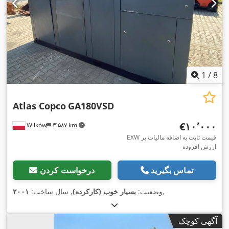
1
/
8
Atlas Copco
GA180VSD
‎€۱۰٬۰۰۰
Wilków
۳٬۵۸۷ km
EXW قیمت ثابت به اضافه مالیات بر
ارزش افزوده
تماس بگیرید
درخواست کردن
,
وضعیت:
بسیار خوب (کارکرده)
, سال ساخت:
۲۰۰۱
آگهی کوچک