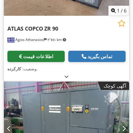
1
/
6
ATLAS COPCO
ZR 90
Agios Athanasios
۲٬۷۸۱ km
تماس بگیرید
اطلاعات قیمت
,
وضعیت:
کارکرده
آگهی کوچک