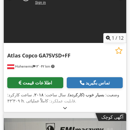
1
/
12
Atlas Copco
GA75VSD+FF
Hohenems
۴٬۰۴۲ km
تماس بگیرید
اطلاعات قیمت
وضعیت:
بسیار خوب (کارکرده)
, سال ساخت:
۲۰۱۸
, ساعت کارکرد:
,
, قابلیت عملکرد:
کاملاً عملیاتی
۴۳٬۳۰۹ h
آگهی کوچک