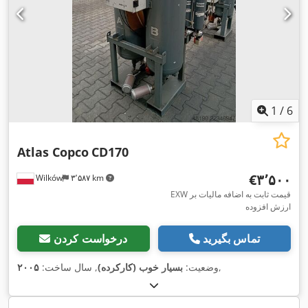
1
/
6
Atlas Copco
CD170
‎€۳٬۵۰۰
Wilków
۳٬۵۸۷ km
EXW قیمت ثابت به اضافه مالیات بر
ارزش افزوده
تماس بگیرید
درخواست کردن
,
وضعیت:
بسیار خوب (کارکرده)
, سال ساخت:
۲۰۰۵