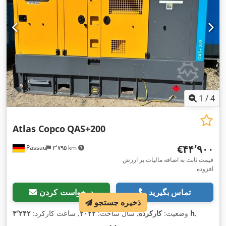
1
/
4
Atlas Copco
QAS+200
‎€۴۴٬۹۰۰
Passau
۳٬۷۹۵ km
قیمت ثابت به اضافه مالیات بر ارزش
افزوده
تماس بگیرید
درخواست کردن
ذخیره جستجو
,
۳٬۲۴۲ h
وضعیت:
کارکرده
, سال ساخت:
۲۰۲۲
, ساعت کارکرد: