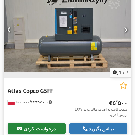
1
/
7
Atlas Copco
G5FF
‎€۵٬۵۰۰
Izdebnik
۳٬۳۹۷ km
EXW قیمت ثابت به اضافه مالیات بر
ارزش افزوده
تماس بگیرید
درخواست کردن