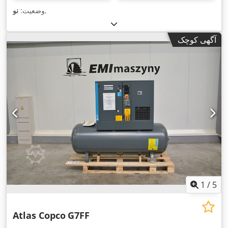
,
وضعیت:
نو
آگهی کوچک
1
/
5
Atlas Copco
G7FF