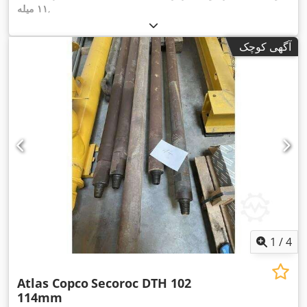
,
۱۱ میله
آگهی کوچک
1
/
4
Atlas Copco
Secoroc DTH 102
114mm