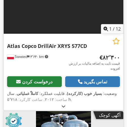
1
/
12
Atlas Copco
DrillAir XRYS 577CD
‎€۸۲٬۳۰۰
Stawiec
۳٬۶۳۰ km
قیمت ثابت به اضافه مالیات بر ارزش
افزوده
تماس بگیرید
درخواست کردن
وضعیت:
بسیار خوب (کارکرده)
, قابلیت عملکرد:
کاملاً عملیاتی
, سال
,
۵٬۷۱۸ h
ساخت:
۲۰۱۲
, ساعت کارکرد:
آگهی کوچک