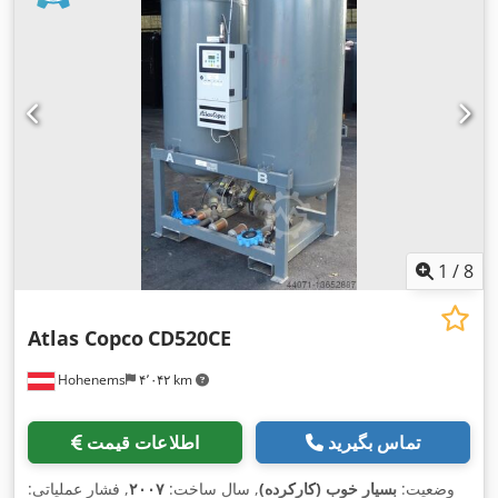
1
/
8
Atlas Copco
CD520CE
Hohenems
۴٬۰۴۲ km
تماس بگیرید
اطلاعات قیمت
وضعیت:
بسیار خوب (کارکرده)
, سال ساخت:
۲۰۰۷
, فشار عملیاتی: