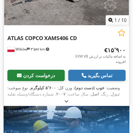
1
/
10
ATLAS COPCO
XAMS406 CD
‎€۱۵٬۹۰۰
Wilków
۳٬۵۸۷ km
EXW VB به اضافه مالیات بر ارزش
افزوده
تماس بگیرید
درخواست کردن
وضعیت:
خوب (دست دوم)
, وزن کل:
۵٬۶۰۰ کیلوگرم
, نوع سوخت:
, شماره دستگاه/وسیله نقلیه:
دیزل
, رنگ:
اصل
, سال ساخت:
۲۰۰۷
YA3-062658-70614985
,