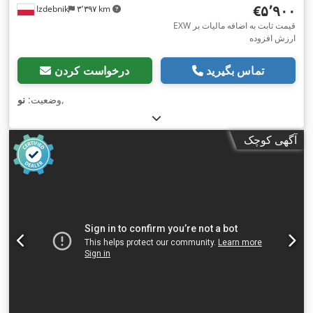
‎€۵٬۹۰۰
Izdebnik
۳٬۳۹۷ km
EXW قیمت ثابت به اضافه مالیات بر
ارزش افزوده
تماس بگیرید
درخواست کردن
,
وضعیت:
نو
آگهی کوچک