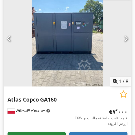
1
/
8
Atlas Copco
GA160
‎€۷٬۰۰۰
Wilków
۳٬۵۸۷ km
EXW قیمت ثابت به اضافه مالیات بر
ارزش افزوده