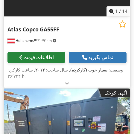
1
/
14
Atlas Copco
GA55FF
Hohenems
۴٬۰۴۲ km
تماس بگیرید
اطلاعات قیمت
وضعیت:
بسیار خوب (کارکرده)
, سال ساخت:
۲۰۱۲
, ساعت کارکرد:
۳۶٬۷۳۴ h
,
آگهی کوچک