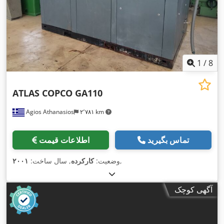
1
/
8
ATLAS COPCO GA110
Agios Athanasios
۲٬۷۸۱ km
تماس بگیرید
اطلاعات قیمت
,
وضعیت:
کارکرده
, سال ساخت:
۲۰۰۱
آگهی کوچک