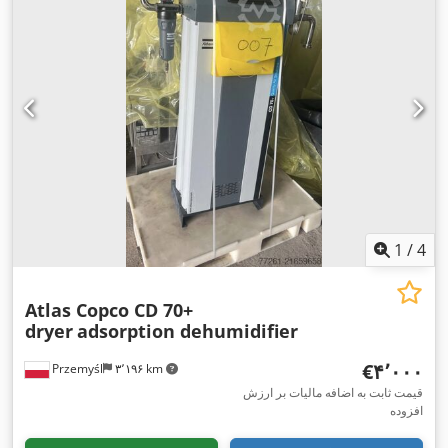
1
/
4
Atlas Copco CD 70+
dryer
adsorption dehumidifier
‎€۴٬۰۰۰
Przemyśl
۳٬۱۹۶ km
قیمت ثابت به اضافه مالیات بر ارزش
افزوده