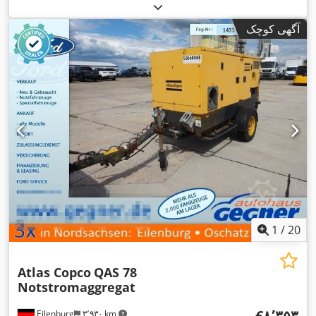
آگهی کوچک
1
/
20
Atlas Copco
QAS 78
Notstromaggregat
‎€۸٬۳۵۳
Eilenburg
۳٬۹۳۰ km