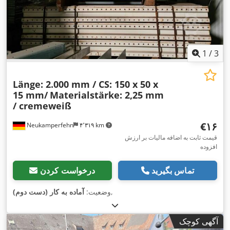
1
/
3
Länge: 2.000 mm / CS: 150 x 50 x
15 mm/
Materialstärke: 2,25 mm
/ cremeweiß
‎€۱۶
Neukamperfehn
۴٬۳۱۹ km
قیمت ثابت به اضافه مالیات بر ارزش
افزوده
تماس بگیرید
درخواست کردن
,
وضعیت:
آماده به کار (دست دوم)
آگهی کوچک