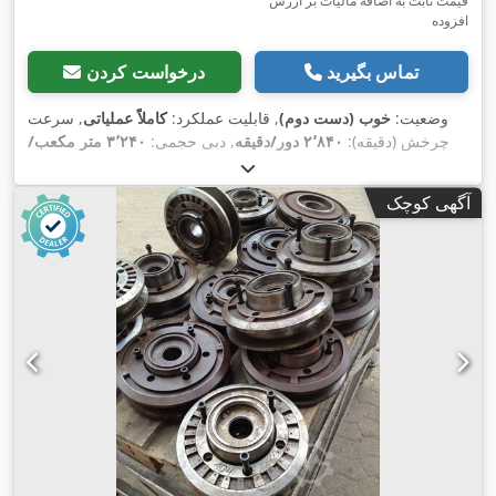
قیمت ثابت به اضافه مالیات بر ارزش
افزوده
تماس بگیرید
درخواست کردن
وضعیت:
خوب (دست دوم)
, قابلیت عملکرد:
کاملاً عملیاتی
, سرعت
چرخش (دقیقه):
۲٬۸۴۰ دور/دقیقه
, دبی حجمی:
۳٬۲۴۰ متر مکعب/
, قدرت:
۱۸ کیلووات (۲۴٫۴۷ اسب
۱۰٬۰۰۰ Pa
ساعت
, پرس کردن:
,
بخار)
آگهی کوچک