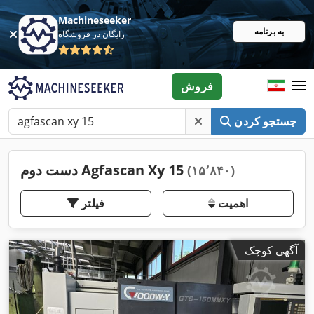
Machineseeker
به برنامه
رایگان در فروشگاه
فروش
جستجو کردن
دست دوم Agfascan Xy 15
(۱۵٬۸۴۰)
اهمیت
فیلتر
آگهی کوچک