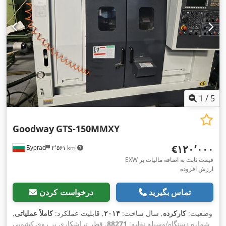
1
/
5
Goodway
GTS-150MMXY
‎€۱۲۰٬۰۰۰
Бургас
۲٬۵۶۱ km
EXW قیمت ثابت به اضافه مالیات بر
ارزش افزوده
تماس بگیرید
درخواست کردن
وضعیت:
کارکرده
, سال ساخت:
۲۰۱۴
, قابلیت عملکرد:
کاملاً عملیاتی
,
شماره دستگاه/وسیله نقلیه:
88271
, قطر تراشکاری بر روی کشویی