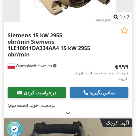
1
/
7
Siemens 15 kW 2955
obr/min
Siemens
1LE10011DA334AA4 15 kW 2955
obr/min
‎€۹۹۹
Wymysłów
۳٬۵۸۷ km
قیمت ثابت به اضافه مالیات بر ارزش
افزوده
تماس بگیرید
درخواست کردن
,
وضعیت:
خوب (دست دوم)
آگهی کوچک