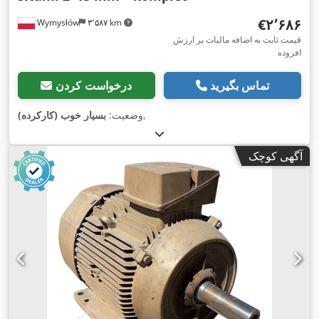
‎€۲٬۶۸۶
Wymysłów
۳٬۵۸۷ km
قیمت ثابت به اضافه مالیات بر ارزش
افزوده
تماس بگیرید
درخواست کردن
,
وضعیت:
بسیار خوب (کارکرده)
آگهی کوچک