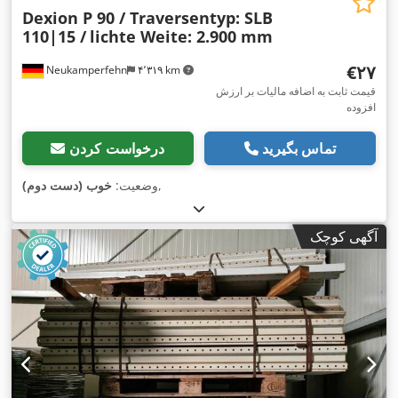
Dexion P 90 / Traversentyp: SLB
110|15 /
lichte Weite: 2.900 mm
‎€۲۷
Neukamperfehn
۴٬۳۱۹ km
قیمت ثابت به اضافه مالیات بر ارزش
افزوده
تماس بگیرید
درخواست کردن
,
وضعیت:
خوب (دست دوم)
آگهی کوچک