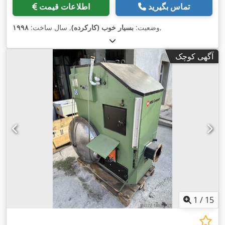
تماس بگیرید
اطلاعات قیمت
,
وضعیت:
بسیار خوب (کارکرده)
, سال ساخت:
۱۹۹۸
آگهی کوچک
1
/
15