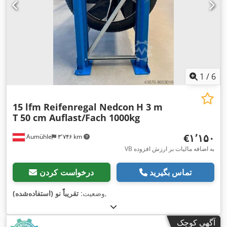
1
/
6
15 lfm Reifenregal Nedcon
H 3 m
T 50 cm Auflast/Fach 1000kg
‎€۱٬۱۵۰
Aumühle
۳٬۷۴۶ km
VB به اضافه مالیات بر ارزش افزوده
تماس بگیرید
درخواست کردن
,
وضعیت:
تقریباً نو (استفاده‌شده)
آگهی کوچک