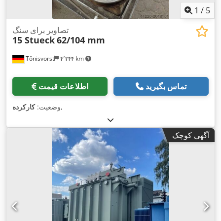
1
/
5
تصاویر برای سنگ
15 Stueck
62/104 mm
Tönisvorst
۴٬۳۴۴ km
تماس بگیرید
اطلاعات قیمت
,
وضعیت:
کارکرده
آگهی کوچک