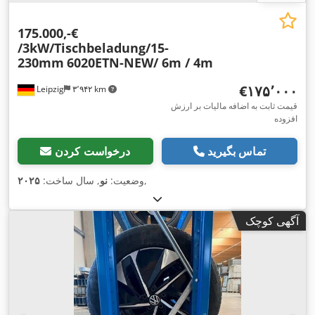
175.000,-€
/3kW/Tischbeladung/15-
230mm
6020ETN-NEW/ 6m / 4m
‎€۱۷۵٬۰۰۰
Leipzig
۳٬۹۴۲ km
قیمت ثابت به اضافه مالیات بر ارزش
افزوده
تماس بگیرید
درخواست کردن
,
وضعیت:
نو
, سال ساخت:
۲۰۲۵
آگهی کوچک