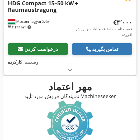
HDG Compact 15–50 kW
+
Raumaustragung
‎€۴٬۰۰۰
Mosonmagyaróvár
۳٬۴۹۹ km
قیمت ثابت به اضافه مالیات بر ارزش
افزوده
تماس بگیرید
درخواست کردن
,
وضعیت:
کارکرده
مهر اعتماد
نمایندگان فروش مورد تأیید Machineseeker