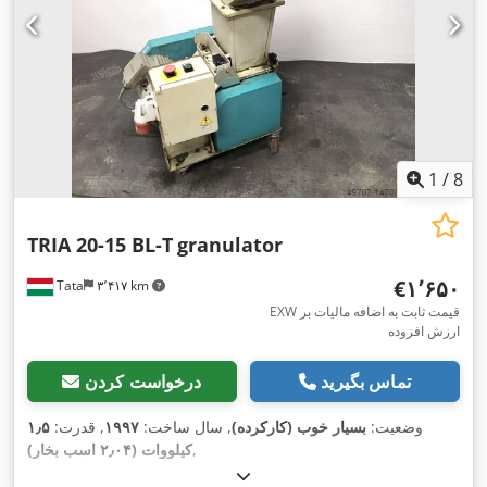
1
/
8
TRIA 20-15 BL-T
granulator
‎€۱٬۶۵۰
Tata
۳٬۴۱۷ km
EXW قیمت ثابت به اضافه مالیات بر
ارزش افزوده
تماس بگیرید
درخواست کردن
وضعیت:
بسیار خوب (کارکرده)
, سال ساخت:
۱۹۹۷
, قدرت:
۱٫۵
,
کیلووات (۲٫۰۴ اسب بخار)