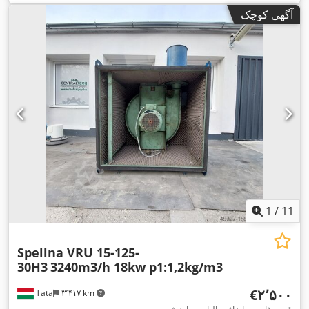
آگهی کوچک
1
/
11
Spellna VRU 15-125-
30H3
3240m3/h 18kw p1:1,2kg/m3
‎€۲٬۵۰۰
Tata
۳٬۴۱۷ km