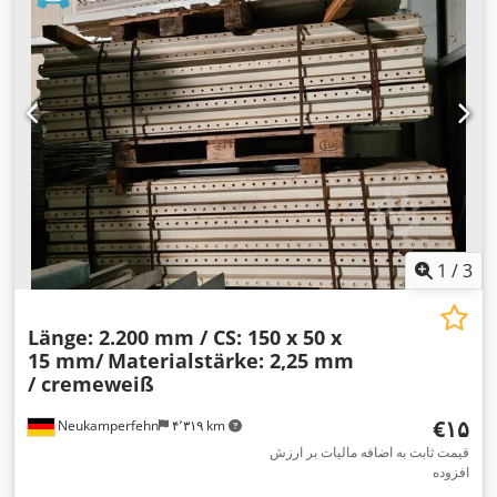
1
/
3
Länge: 2.200 mm / CS: 150 x 50 x
15 mm/
Materialstärke: 2,25 mm
/ cremeweiß
‎€۱۵
Neukamperfehn
۴٬۳۱۹ km
قیمت ثابت به اضافه مالیات بر ارزش
افزوده