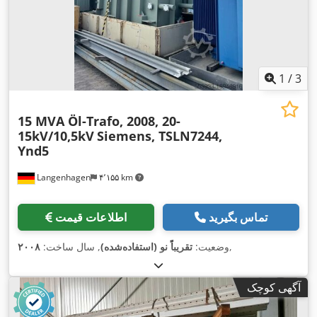
1
/
3
15 MVA Öl-Trafo, 2008, 20-
15kV/10,5kV
Siemens, TSLN7244,
Ynd5
Langenhagen
۴٬۱۵۵ km
تماس بگیرید
اطلاعات قیمت
,
وضعیت:
تقریباً نو (استفاده‌شده)
, سال ساخت:
۲۰۰۸
آگهی کوچک