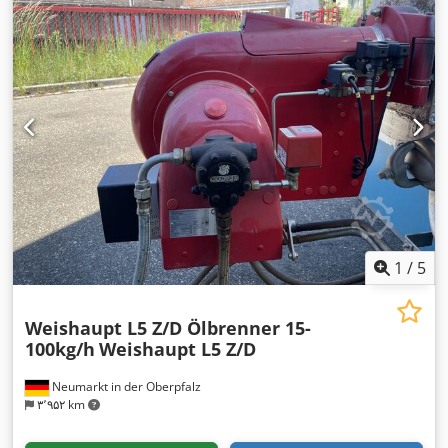
1
/
5
Weishaupt L5 Z/D Ölbrenner 15-
100kg/h
Weishaupt L5 Z/D
Neumarkt in der Oberpfalz
۳٬۹۵۲ km