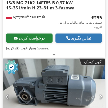
15/8 MG 71A2-14FT85-B 0,37 kW
15–35 l/min H 23–31 m 3-fazowa
‎€۴۹۹
Wymysłów
۳٬۵۸۷ km
قیمت ثابت به اضافه مالیات بر ارزش
افزوده
تماس بگیرید
درخواست کردن
,
وضعیت:
بسیار خوب (کارکرده)
آگهی کوچک