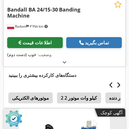
Bandall BA 24/15-30
Banding
Machine
Radom
۳٬۳۷۸ km
تماس بگیرید
اطلاعات قیمت
,
وضعیت:
خوب (دست دوم)
دستگاه‌های کارکرده بیشتری را ببینید
وتور دنده
2 2 کیلو وات موتور
موتورهای الکتریکی
c
آگهی کوچک